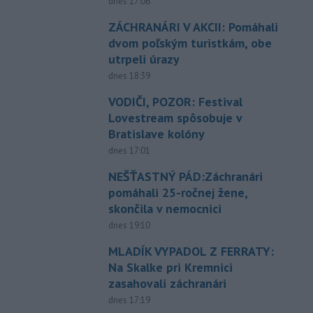
dnes 17:06
ZÁCHRANÁRI V AKCII: Pomáhali
dvom poľským turistkám, obe
utrpeli úrazy
dnes 18:39
VODIČI, POZOR: Festival
Lovestream spôsobuje v
Bratislave kolóny
dnes 17:01
NEŠŤASTNÝ PÁD:Záchranári
pomáhali 25-ročnej žene,
skončila v nemocnici
dnes 19:10
MLADÍK VYPADOL Z FERRATY:
Na Skalke pri Kremnici
zasahovali záchranári
dnes 17:19