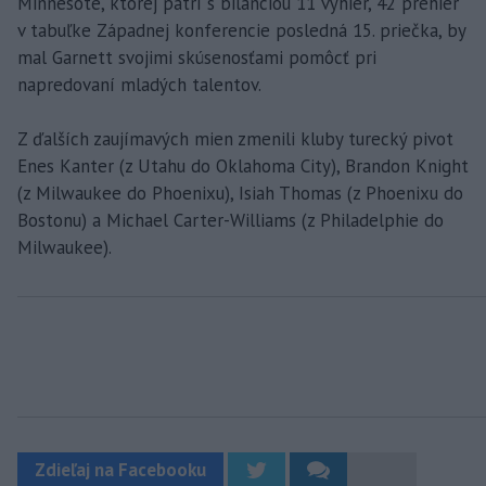
Minnesote, ktorej patrí s bilanciou 11 výhier, 42 prehier
v tabuľke Západnej konferencie posledná 15. priečka, by
mal Garnett svojimi skúsenosťami pomôcť pri
napredovaní mladých talentov.
Z ďalších zaujímavých mien zmenili kluby turecký pivot
Enes Kanter (z Utahu do Oklahoma City), Brandon Knight
(z Milwaukee do Phoenixu), Isiah Thomas (z Phoenixu do
Bostonu) a Michael Carter-Williams (z Philadelphie do
Milwaukee).
Zdieľaj na Facebooku