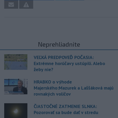
Neprehliadnite
VEĽKÁ PREDPOVEĎ POČASIA:
Extrémne horúčavy ustúpili. Alebo
žeby nie?
HRABKO o výhode
Majerského:Mazurek a Laššáková majú
rovnakých voličov
ČIASTOČNÉ ZATMENIE SLNKA:
Pozorovať sa bude dať v stredu