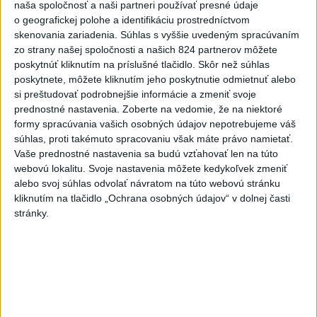
o čo najlepšie výsledky
naša spoločnosť a naši partneri používať presné údaje
o geografickej polohe a identifikáciu prostredníctvom
skenovania zariadenia. Súhlas s vyššie uvedeným spracúvaním
Viac
zo strany našej spoločnosti a našich 824 partnerov môžete
Najčítanejšie
poskytnúť kliknutím na príslušné tlačidlo. Skôr než súhlas
poskytnete, môžete kliknutím jeho poskytnutie odmietnuť alebo
6h
24h
7d
si preštudovať podrobnejšie informácie a zmeniť svoje
prednostné nastavenia.
Zoberte na vedomie, že na niektoré
formy spracúvania vašich osobných údajov nepotrebujeme váš
Do Bulharska vnikol dron a vybuchol v
1
súhlas, proti takémuto spracovaniu však máte právo namietať.
blízkosti hraníc s Rumunskom
Vaše prednostné nastavenia sa budú vzťahovať len na túto
webovú lokalitu. Svoje nastavenia môžete kedykoľvek zmeniť
2
V blízkosti Vojenského technického a skúšobného ústavu
alebo svoj súhlas odvolať návratom na túto webovú stránku
Záhorie HORÍ
kliknutím na tlačidlo „Ochrana osobných údajov“ v dolnej časti
stránky.
3
Prehliadka Smoleníc predstaví hradisko, zámok i prírodu
Malých Karpát
4
ČIASTOČNÉ ZATMENIE SLNKA: Pozorovať sa bude dať v
stredu
5
Na Kamzíku v Bratislave v sobotu otvoria nové Šantisko