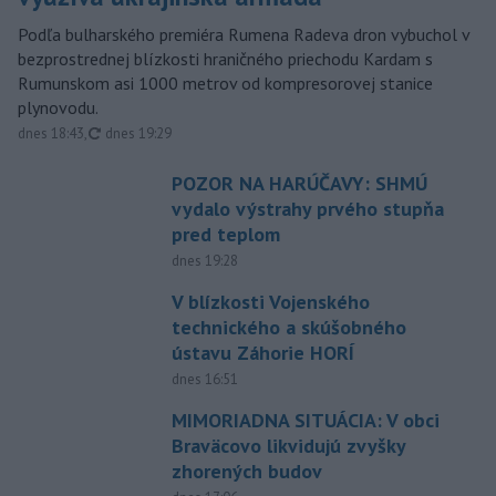
Podľa bulharského premiéra Rumena Radeva dron vybuchol v
bezprostrednej blízkosti hraničného priechodu Kardam s
Rumunskom asi 1000 metrov od kompresorovej stanice
plynovodu.
aktualizované
dnes 18:43
,
dnes 19:29
POZOR NA HARÚČAVY: SHMÚ
vydalo výstrahy prvého stupňa
pred teplom
dnes 19:28
V blízkosti Vojenského
technického a skúšobného
ústavu Záhorie HORÍ
dnes 16:51
MIMORIADNA SITUÁCIA: V obci
Braväcovo likvidujú zvyšky
zhorených budov