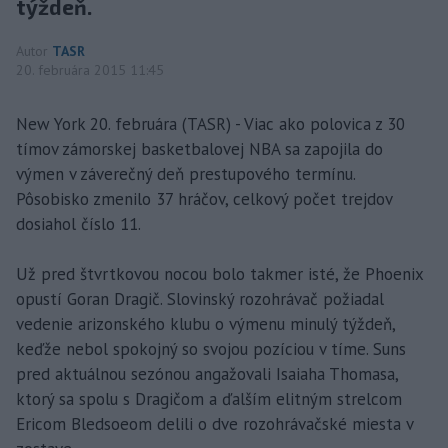
týždeň.
Autor
TASR
20. februára 2015 11:45
New York 20. februára (TASR) - Viac ako polovica z 30
tímov zámorskej basketbalovej NBA sa zapojila do
výmen v záverečný deň prestupového termínu.
Pôsobisko zmenilo 37 hráčov, celkový počet trejdov
dosiahol číslo 11.
Už pred štvrtkovou nocou bolo takmer isté, že Phoenix
opustí Goran Dragič. Slovinský rozohrávač požiadal
vedenie arizonského klubu o výmenu minulý týždeň,
keďže nebol spokojný so svojou pozíciou v tíme. Suns
pred aktuálnou sezónou angažovali Isaiaha Thomasa,
ktorý sa spolu s Dragičom a ďalším elitným strelcom
Ericom Bledsoeom delili o dve rozohrávačské miesta v