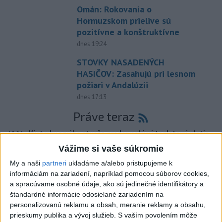
Omán: Rokovania o
Hormuzskom prielive sú
pozitívne a konštruktívne
dnes 19:24
STOVKY NASADENÝCH
HASIČOV: Zasahujú pri lesnom
požiari v Andalúzii
dnes 17:13
Práve teraz
-
Výstrahy prvého stupňa pred vysokými teplotami platia
19:26
na západe
aj v nedeľu (9. 8.). Teplota tam môže miestami dosiahnuť
Vážime si vaše súkromie
33 stupňov Celzia.
My a naši
partneri
ukladáme a/alebo pristupujeme k
informáciám na zariadení, napríklad pomocou súborov cookies,
Viac
a spracúvame osobné údaje, ako sú jedinečné identifikátory a
Videá a prenosy TASR TV
štandardné informácie odosielané zariadením na
personalizovanú reklamu a obsah, meranie reklamy a obsahu,
Deväť Slovákov zabojuje na ME v Paríži
prieskumy publika a vývoj služieb.
S vaším povolením môže