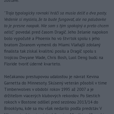
zostave.
"Traja typologicky rovnakí hráči sa musia deliť o dva posty.
Vedenie si myslelo, že to bude fungovať, ale na palubovke
to je presne naopak. Nie som s tým spokojný a preto chcem
odísť,"
povedal pred časom Dragič. Jeho želanie napokon
bolo vypočuté a Phoenix ho vo štvrtok spolu s jeho
bratom Zoranom vymenil do Miami. Vlaňajší zdolaný
finalista tak získal kvalitnú posilu a Dragič spolu s
trojicou Dwyane Wade, Chris Bosh, Luol Deng budú na
Floride tvoriť úderné kvarteto.
Nečakanou prestupovou udalosťou je návrat Kevina
Garnetta do Minnesoty. Skúsený veterán pôsobil v tíme
Timberwolves v období rokov 1995 až 2007 a je
držiteľom viacerých klubových rekordov. Po šiestich
rokoch v Bostone odišiel pred sezónou 2013/14 do
Brooklynu, kde sa mu však nedarilo podľa predstáv. V