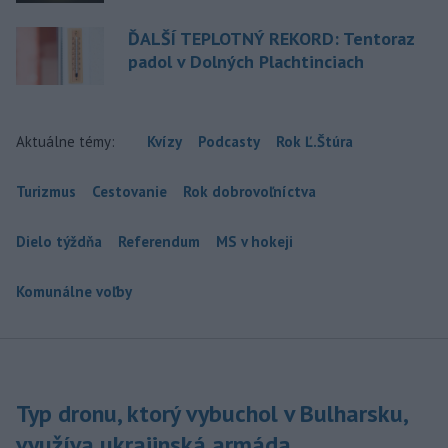
ĎALŠÍ TEPLOTNÝ REKORD: Tentoraz
padol v Dolných Plachtinciach
Aktuálne témy:
Kvízy
Podcasty
Rok Ľ.Štúra
Turizmus
Cestovanie
Rok dobrovoľníctva
Dielo týždňa
Referendum
MS v hokeji
Komunálne voľby
Typ dronu, ktorý vybuchol v Bulharsku,
využíva ukrajinská armáda