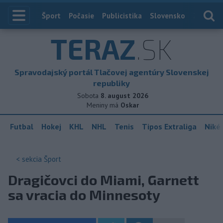
Index
Šport
Počasie
Publicistika
Slovensko
Zahranič
TERAZ
.SK
Spravodajský portál Tlačovej agentúry Slovenskej
republiky
Sobota
8. august 2026
Meniny má
Oskar
Futbal
Hokej
KHL
NHL
Tenis
Tipos Extraliga
Niké 
< sekcia
Šport
Dragičovci do Miami, Garnett
sa vracia do Minnesoty