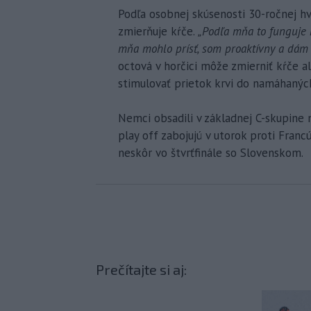
Podľa osobnej skúsenosti 30-ročnej h
zmierňuje kŕče.
„Podľa mňa to funguje n
mňa mohlo prísť, som proaktívny a dám s
octová v horčici môže zmierniť kŕče 
stimulovať prietok krvi do namáhaných
Nemci obsadili v základnej C-skupine
play off zabojujú v utorok proti Franc
neskôr vo štvrťfinále so Slovenskom.
Prečítajte si aj: