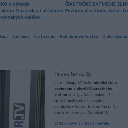
KO o výhode
ČIASTOČNÉ ZATMENIE SLN
rského:Mazurek a Laššáková
Pozorovať sa bude dať v st
 rovnakých voličov
túra
Turizmus
Cestovanie
Rok dobrovoľníctva
Dielo týždňa
Práve teraz
-
Dvaja 17-roční mladíci čelia
11:42
obvineniu z obzvlášť závažného
zločinu
vraždy v štádiu pokusu. Stíhaní
sú za brutálny útok na vodiča
taxislužby v Seredi, ku ktorému došlo
v noci zo stredy na štvrtok (6. 8.).
-
Slovenskí hasiči naďalej
10:52