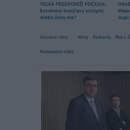
VEĽKÁ PREDPOVEĎ POČASIA:
HRAB
Extrémne horúčavy ustúpili.
Maje
Alebo žeby nie?
majú
Aktuálne témy:
Kvízy
Podcasty
Rok Ľ.Š
Komunálne voľby