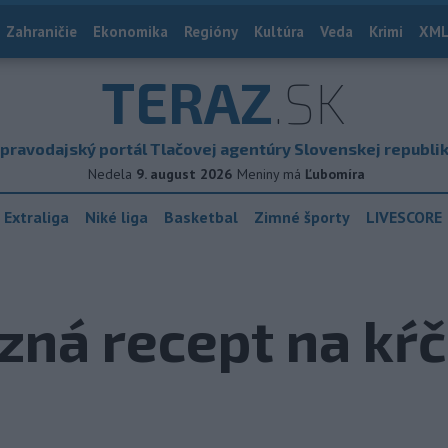
Zahraničie
Ekonomika
Regióny
Kultúra
Veda
Krimi
XML
TERAZ
.SK
pravodajský portál Tlačovej agentúry Slovenskej republi
Nedela
9. august 2026
Meniny má
Ľubomíra
 Extraliga
Niké liga
Basketbal
Zimné športy
LIVESCORE
ozná recept na kŕč