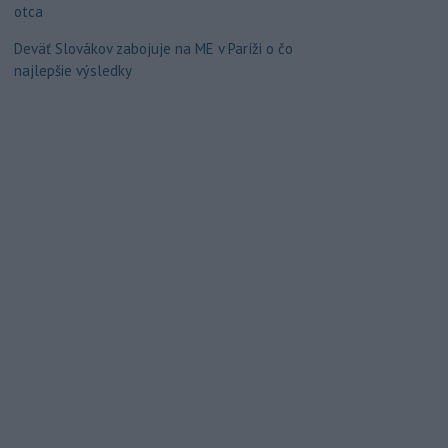
otca
Deväť Slovákov zabojuje na ME v Paríži o čo
najlepšie výsledky