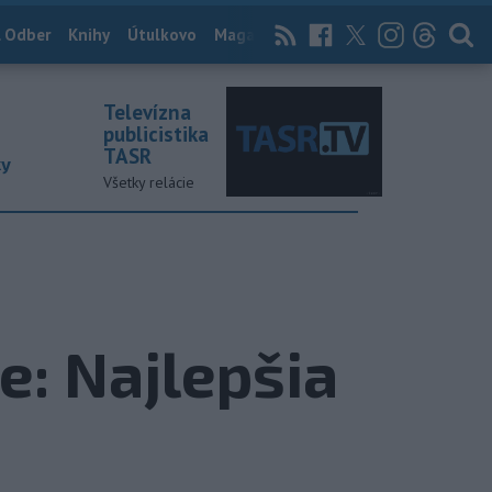
 Odber
Knihy
Útulkovo
Magazín
News Now
Archív
TASR
Televízna
publicistika
TASR
ky
Všetky relácie
e: Najlepšia