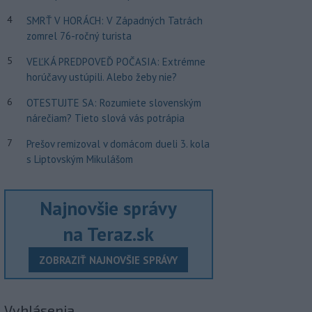
4
SMRŤ V HORÁCH: V Západných Tatrách
zomrel 76-ročný turista
5
VEĽKÁ PREDPOVEĎ POČASIA: Extrémne
horúčavy ustúpili. Alebo žeby nie?
6
OTESTUJTE SA: Rozumiete slovenským
nárečiam? Tieto slová vás potrápia
7
Prešov remizoval v domácom dueli 3. kola
s Liptovským Mikulášom
Najnovšie správy
na Teraz.sk
ZOBRAZIŤ NAJNOVŠIE SPRÁVY
Vyhlásenia