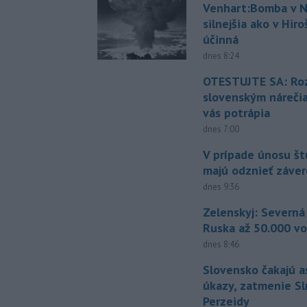
Venhart:Bomba v N
silnejšia ako v Hir
účinná
dnes 8:24
OTESTUJTE SA: Ro
slovenským náreči
vás potrápia
dnes 7:00
V prípade únosu š
majú odznieť záver
dnes 9:36
Zelenskyj: Severná
Ruska až 50.000 vo
dnes 8:46
Slovensko čakajú 
úkazy, zatmenie Sl
Perzeidy