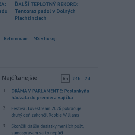
KA:
ĎALŠÍ TEPLOTNÝ REKORD:
redu
Tentoraz padol v Dolných
Plachtinciach
Referendum
MS v hokeji
Najčítanejšie
6h
24h
7d
DRÁMA V PARLAMENTE: Poslankyňa
1
hádzala do premiéra vajíčka
2
Festival Lovestream 2026 pokračuje,
druhý deň zakončil Robbie Williams
3
Skončili ďalšie desiatky menších pôšt,
samosprávam sa to nepáči