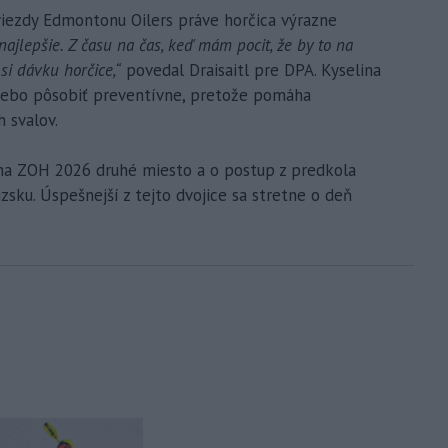
viezdy Edmontonu Oilers práve horčica výrazne
ajlepšie. Z času na čas, keď mám pocit, že by to na
i dávku horčice,“
povedal Draisaitl pre DPA. Kyselina
alebo pôsobiť preventívne, pretože pomáha
 svalov.
 na ZOH 2026 druhé miesto a o postup z predkola
úzsku. Úspešnejší z tejto dvojice sa stretne o deň