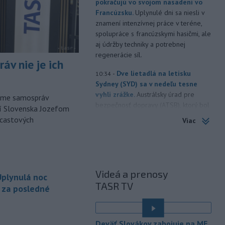
pokračujú vo svojom nasadení vo
Francúzsku.
Uplynulé dni sa niesli v
znamení intenzívnej práce v teréne,
spolupráce s francúzskymi hasičmi, ale
aj údržby techniky a potrebnej
regenerácie síl.
áv nie je ich
-
Dve lietadlá na letisku
10:34
Sydney (SYD) sa v nedeľu tesne
vyhli zrážke.
Austrálsky úrad pre
orme samospráv
bezpečnosť dopravy (ATSB), ktorý bol
cí Slovenska Jozefom
o tomto incidente informovaný, začal
dcastových
Viac
vyšetrovanie.
-
Uplynulá noc bola
10:25
najchladnejšia za posledné dva
týždne. Teplota
klesla zväčša na 15
Videá a prenosy
plynulá noc
až deväť stupňov Celzia, v dolinách a
TASR TV
kotlinách bolo ešte chladnejšie.
a za posledné
Slovenský hydrometeorologický ústav
(SHMÚ) o tom informoval na sociálnej
sieti.
Deväť Slovákov zabojuje na ME