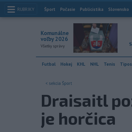
RUBRIKY
Index
Šport
Počasie
Publicistika
Slovensko
Komunálne
voľby 2026
S
Všetky správy
Futbal
Hokej
KHL
NHL
Tenis
Tipos
< sekcia
Šport
Draisaitl p
je horčica