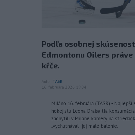
Podľa osobnej skúsenost
Edmontonu Oilers práve 
kŕče.
Autor
TASR
16. februára 2026 19:04
Miláno 16. februára (TASR) - Najlepš
hokejistu Leona Draisaitla konzumáci
zachytili v Miláne kamery na striedač
„vychutnával“ jej malé balenie.