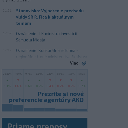
Stanovisko: Vyjadrenie predsedu
21:21
vlády SR R. Fica k aktuálnym
témam
17:32
Oznámenie: TK ministra investícií
Samuela Migaľa
17:17
Oznámenie: Kurikurálna reforma -
regionálne turné ministerstva školstva
Viac
Priame prenosy