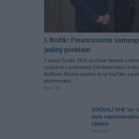
J. Božik: Financovanie samospr
jediný problém
V relácii Štúdio TASR sa Oliver Remiaš o ref
rozprával s predsedom Združenia miest a ob
Božikom. Reláciu nájdete aj na YouTube a po
platformách.
dnes 7:00
DOČKALI SME SA: U
bola najchladnejši
týždne
dnes 10:27