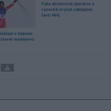
Fiala absolvoval operáciu a
vynechá zvyšok základnej
časti NHL
 zlatom v slalome
izoval medailovú