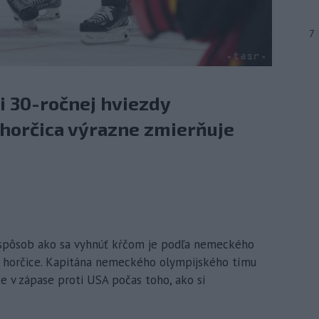
7
i 30-ročnej hviezdy
horčica výrazne zmierňuje
í spôsob ako sa vyhnúť kŕčom je podľa nemeckého
a horčice. Kapitána nemeckého olympijského tímu
ke v zápase proti USA počas toho, ako si