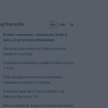
ajčítanejšie
6h
24h
7d
Prešov remizoval v domácom dueli 3.
kola s Liptovským Mikulášom
Obranca Kaša dostal od Žiliny povolenie
hľadať si nový klub
Futbalisti Ružomberka podľahli Podbrezovej v
3. kole
FIFA odsúdila kontroverzné informácie
ohľadom prezidenta Infantina
Futbalisti Spartaka Trnava zvíťazili nad
Banskou Bystricou 3:0
Messi odletel do Argentíny na pohreb svojho