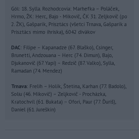
Gól: 18. Sylla. Rozhodcovia: Marhefka – Poláček,
Hrmo, ŽK: Herc, Bajo - Mikovič, ČK 31. Zeljkovič (po
2. ŽK), Gašparík, Prisztács (všetci Trnava, Gašparík a
Prisztács mimo ihriska), 6042 divákov
DAC
: Filipe – Kapanadze (67. Blaško), Csinger,
Brunetti, Andzouana – Herc (74. Dimun), Bajo,
Djukanovič (67. Yapi) – Redzič (87. Valko), Sylla,
Ramadan (74. Mendez)
Trnava
: Frelih – Holík, Štetina, Karhan (77. Badolo),
Soliu (46. Mikovič) – Zeljkovič - Procházka,
Kratochvíl (61. Bukata) – Ofori, Paur (77. Ďuriš),
Daniel (61. Jureškin)