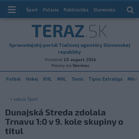
Index
Šport
Počasie
Publicistika
Slovensko
Zahranič
TERAZ
.SK
Spravodajský portál Tlačovej agentúry Slovenskej
republiky
Pondelok
10. august 2026
Meniny má
Vavrinec
Futbal
Hokej
KHL
NHL
Tenis
Tipos Extraliga
Niké 
< sekcia
Šport
Dunajská Streda zdolala
Trnavu 1:0 v 9. kole skupiny o
titul