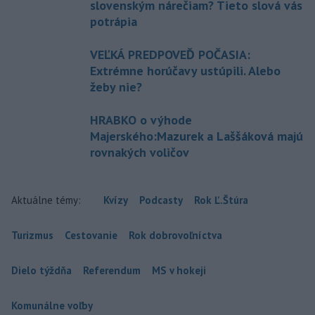
slovenským nárečiam? Tieto slová vás
potrápia
VEĽKÁ PREDPOVEĎ POČASIA:
Extrémne horúčavy ustúpili. Alebo
žeby nie?
HRABKO o výhode
Majerského:Mazurek a Laššáková majú
rovnakých voličov
Aktuálne témy:
Kvízy
Podcasty
Rok Ľ.Štúra
Turizmus
Cestovanie
Rok dobrovoľníctva
Dielo týždňa
Referendum
MS v hokeji
Komunálne voľby