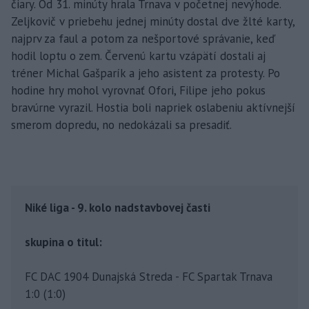
čiary. Od 31. minúty hrala Trnava v početnej nevýhode.
Zeljkovič v priebehu jednej minúty dostal dve žlté karty,
najprv za faul a potom za nešportové správanie, keď
hodil loptu o zem. Červenú kartu vzápätí dostali aj
tréner Michal Gašparík a jeho asistent za protesty. Po
hodine hry mohol vyrovnať Ofori, Filipe jeho pokus
bravúrne vyrazil. Hostia boli napriek oslabeniu aktívnejší
smerom dopredu, no nedokázali sa presadiť.
Niké liga - 9. kolo nadstavbovej časti
skupina o titul:
FC DAC 1904 Dunajská Streda - FC Spartak Trnava
1:0 (1:0)