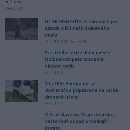
požiarov.
včera 19:30
ÚTOK MEDVEĎA: V Turanoch pri
zjazde z D1 našli zraneného
muža
aktualizované
včera 19:41
,
včera 20:00
Pri streľbe v dánskom meste
Holbaek utrpelo zranenia
viacero osôb
včera 19:10
ŠTÚDIA: Európa nie je
dostatočne pripravená na ruské
dronové útoky
včera 17:15
V Bratislave na Starej Ivanskej
ceste horí odpad a vonkajší
porast