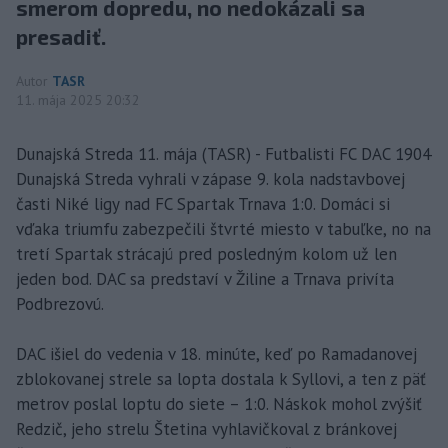
smerom dopredu, no nedokázali sa
presadiť.
Autor
TASR
11. mája 2025 20:32
Dunajská Streda 11. mája (TASR) - Futbalisti FC DAC 1904
Dunajská Streda vyhrali v zápase 9. kola nadstavbovej
časti Niké ligy nad FC Spartak Trnava 1:0. Domáci si
vďaka triumfu zabezpečili štvrté miesto v tabuľke, no na
tretí Spartak strácajú pred posledným kolom už len
jeden bod. DAC sa predstaví v Žiline a Trnava privíta
Podbrezovú.
DAC išiel do vedenia v 18. minúte, keď po Ramadanovej
zblokovanej strele sa lopta dostala k Syllovi, a ten z päť
metrov poslal loptu do siete – 1:0. Náskok mohol zvýšiť
Redzič, jeho strelu Štetina vyhlavičkoval z bránkovej