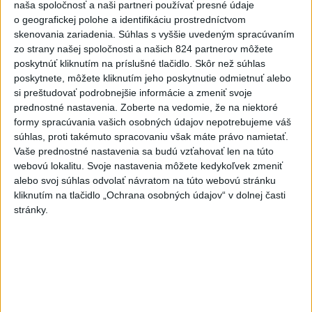
Skalica vezie zo Žiliny všetky
naša spoločnosť a naši partneri používať presné údaje
o geografickej polohe a identifikáciu prostredníctvom
body
skenovania zariadenia. Súhlas s vyššie uvedeným spracúvaním
aktualizované
včera 19:00
,
včera 20:10
zo strany našej spoločnosti a našich 824 partnerov môžete
Práve teraz
poskytnúť kliknutím na príslušné tlačidlo. Skôr než súhlas
poskytnete, môžete kliknutím jeho poskytnutie odmietnuť alebo
-
Podvečer našli pri zjazde z diaľnice D1 na Turany
19:50
si preštudovať podrobnejšie informácie a zmeniť svoje
zraneného
42-ročného muža. Charakter zranení nasvedčuje
prednostné nastavenia.
Zoberte na vedomie, že na niektoré
možnému útoku medveďa.
formy spracúvania vašich osobných údajov nepotrebujeme váš
súhlas, proti takémuto spracovaniu však máte právo namietať.
Vaše prednostné nastavenia sa budú vzťahovať len na túto
Viac
Videá a prenosy TASR TV
webovú lokalitu. Svoje nastavenia môžete kedykoľvek zmeniť
alebo svoj súhlas odvolať návratom na túto webovú stránku
kliknutím na tlačidlo „Ochrana osobných údajov“ v dolnej časti
Deväť Slovákov zabojuje na ME v Paríži
stránky.
o čo najlepšie výsledky
Viac
Najčítanejšie
6h
24h
7d