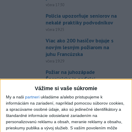
včera 17:30
Polícia upozorňuje seniorov na
nekalé praktiky podvodníkov
včera 19:25
Viac ako 200 hasičov bojuje s
novým lesným požiarom na
juhu Francúzska
včera 19:29
Požiar na juhozápade
Španielska je naďalej
aktívny.Evakuovali 470 ľudí
Vážime si vaše súkromie
včera 16:11
My a naši
partneri
ukladáme a/alebo pristupujeme k
Tóth získal na ME do 23 rokov
informáciám na zariadení, napríklad pomocou súborov cookies,
striebro v trape
a spracúvame osobné údaje, ako sú jedinečné identifikátory a
štandardné informácie odosielané zariadením na
aktualizované
včera 21:22
,
včera 21:45
personalizovanú reklamu a obsah, meranie reklamy a obsahu,
PREKVAPENIE POD DUBŇOM:
prieskumy publika a vývoj služieb.
S vaším povolením môže