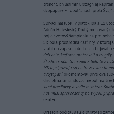
tréner SR Vladimír Országh aj kapitán
dvojzápase v Topoľčanoch proti Švajčiar
Slováci nastúpili v piatok iba s 11 út
Adrián Holešinský. Druhý menovaný ut
boj o svetový šampionát sa pre neho 
SR bola prostredná časť hry, v ktorej 
vrátil do zápasu a do konca bojoval o 
dali dole, keď sme prehrávali o tri góly
Škoda, že nám to nepadlo. Bolo to z naš
MS a pripravujú sa na to. My sme tu mal
dvojzápas
,“ okomentoval prvé dva súbo
disciplína tímu. Slováci neboli na trest
silné presilovky a vedia to zahrať. Snaži
nás musí sprevádzať aj po zvyšok prípra
center.
Országh počítal ďalšie straty zo zám