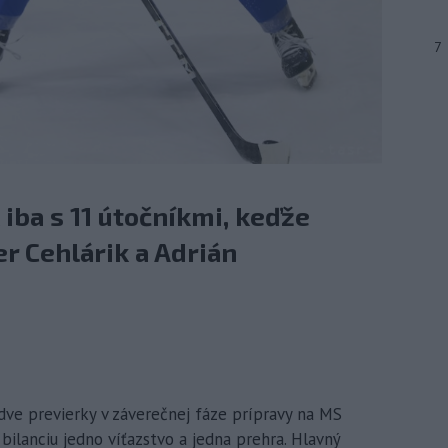
7
 iba s 11 útočníkmi, keďže
er Cehlárik a Adrián
dve previerky v záverečnej fáze prípravy na MS
bilanciu jedno víťazstvo a jedna prehra. Hlavný