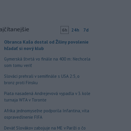
ajčítanejšie
6h
24h
7d
Obranca Kaša dostal od Žiliny povolenie
hľadať si nový klub
Gymerská štvrtá vo finále na 400 m: Nechcela
som tomu veriť
Slováci prehrali v semifinále s USA 2:5, o
bronz proti Fínsku
Piata nasadená Andrejevová vypadla v 3. kole
turnaja WTA v Toronte
Afrika jednomyseľne podporila Infantina, víta
ospravedlnenie FIFA
Deväť Slovákov zabojuje na ME v Paríži o čo