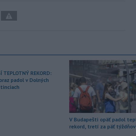
Í TEPLOTNÝ REKORD:
oraz padol v Dolných
tinciach
V Budapešti opäť padol tep
rekord, tretí za päť týždňov