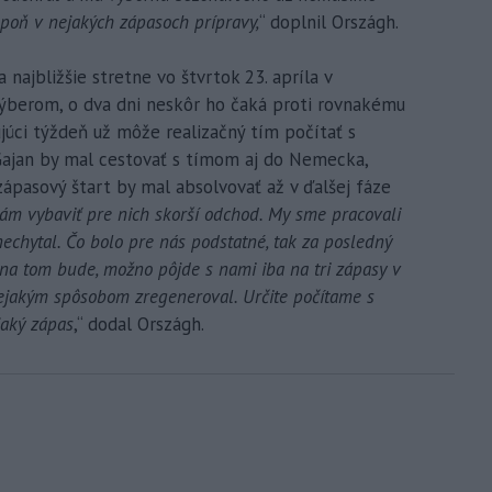
spoň v nejakých zápasoch prípravy,
“ doplnil Országh.
najbližšie stretne vo štvrtok 23. apríla v
erom, o dva dni neskôr ho čaká proti rovnakému
ujúci týždeň už môže realizačný tím počítať s
Gajan by mal cestovať s tímom aj do Nemecka,
zápasový štart by mal absolvovať až v ďalšej fáze
nám vybaviť pre nich skorší odchod. My sme pracovali
 nechytal. Čo bolo pre nás podstatné, tak za posledný
 na tom bude, možno pôjde s nami iba na tri zápasy v
ejakým spôsobom zregeneroval. Určite počítame s
aký zápas
,“ dodal Országh.