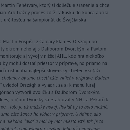
Martin Fehérváry, ktorý si doliečuje zranenie a chce
ári. Arbitrážny proces zdrží v Rusku do konca apríla
s určitosťou na šampionát do Švajčiarska
 Martin Pospíšil z Calgary Flames. Országh po
náty okrem neho aj s Daliborom Dvorským a Pavlom
onitoruje aj vývoj v nižšej AHL, kde hrá niekoľko
a by mohli dostať priestor v príprave, no priamo na
určitosťou iba najlepší slovenský strelec v súťaži
 chalanov by sme chceli ešte vidieť v príprave. Budem
,“ uviedol Országh a vyjadril sa aj k menu Juraj
óriách vytvoril dvojičku s Daliborom Dvorským.
 Blues, pričom Dvorský sa etabloval v NHL a Pekarčík
me. „
Toto je už mužský hokej. Pokiaľ by to bolo možné,
i sme ešte šancu ho vidieť v príprave. Uvidíme, ako
na niekoho čakať a mal by mať miesto isté, tak je to
čo odohral a má výbornú sezónu. Jeho už nemusíme