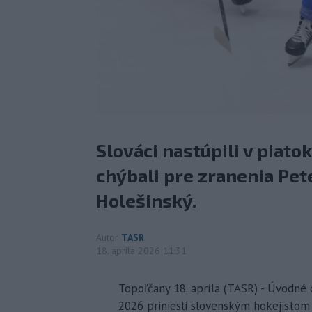
Slováci nastúpili v piatok
chýbali pre zranenia Pet
Holešinský.
Autor
TASR
18. apríla 2026 11:31
Topoľčany 18. apríla (TASR) - Úvodné 
2026 priniesli slovenským hokejistom 