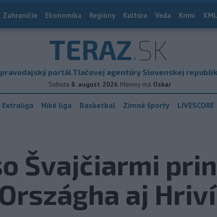
Zahraničie
Ekonomika
Regióny
Kultúra
Veda
Krimi
XML
TERAZ
.SK
pravodajský portál Tlačovej agentúry Slovenskej republi
Sobota
8. august 2026
Meniny má
Oskar
 Extraliga
Niké liga
Basketbal
Zimné športy
LIVESCORE
o Švajčiarmi prin
Országha aj Hriv