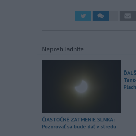
Neprehliadnite
ĎALŠ
Tent
Plach
ČIASTOČNÉ ZATMENIE SLNKA:
Pozorovať sa bude dať v stredu