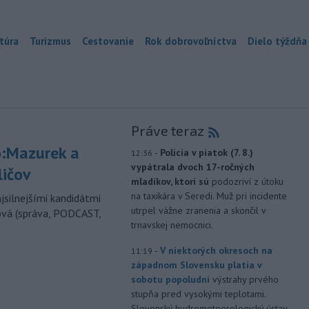
túra
Turizmus
Cestovanie
Rok dobrovoľníctva
Dielo týždňa
Práve teraz
:Mazurek a
-
Polícia v piatok (7. 8.)
12:36
vypátrala dvoch 17-ročných
ličov
mladíkov, ktorí sú
podozriví z útoku
na taxikára v Seredi. Muž pri incidente
jsilnejšími kandidátmi
utrpel vážne zranenia a skončil v
ová (správa, PODCAST,
trnavskej nemocnici.
-
V niektorých okresoch na
11:19
západnom Slovensku platia v
sobotu popoludní
výstrahy prvého
stupňa pred vysokými teplotami.
Slovenský hydrometeorologický ústav