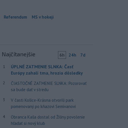
Referendum
MS v hokeji
Najčítanejšie
6h
24h
7d
ÚPLNÉ ZATMENIE SLNKA: Časť
1
Európy zahalí tma, hrozia dôsledky
2
ČIASTOČNÉ ZATMENIE SLNKA: Pozorovať
sa bude dať v stredu
3
V časti Košice-Krásna otvorili park
pomenovaný po kňazovi Semivanovi
4
Obranca Kaša dostal od Žiliny povolenie
hľadať si nový klub