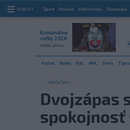
RUBRIKY
Index
Šport
Počasie
Publicistika
Slovensko
Komunálne
voľby 2026
S
Všetky správy
Futbal
Hokej
KHL
NHL
Tenis
Tipos
< sekcia
Šport
Dvojzápas s
spokojnosť 