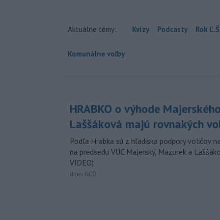
Aktuálne témy:
Kvízy
Podcasty
Rok Ľ.Š
Komunálne voľby
HRABKO o výhode Majerského
Laššáková majú rovnakých vo
Podľa Hrabka sú z hľadiska podpory voličov na
na predsedu VÚC Majerský, Mazurek a Laššák
VIDEO)
dnes 6:00