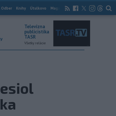
 Odber
Knihy
Útulkovo
Magazín
News Now
Archív
TASR
Televízna
publicistika
TASR
ky
Všetky relácie
esiol
íka