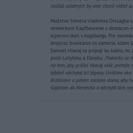
skúšať, ostatných by sme chceli vidieť a
Mužstvo trénera Vladimíra Országha sa 
nemeckom Kaufbeurene s domácim výb
súperovi duel v Augsburgu. Pre nasled
dvojicou brankárov zo zámoria. Adam 
Samuel Hlavaj sa pripojí ku kádru, no 
proti Lotyšsku a Dánsku. „
Podarilo sa 
na tom, aby prišiel Hlavaj skôr, pretože
týždeň odchytal tri zápasy. Uvidíme ako
Bratislave a potom zostane doma, aby n
Gajanom do Nemecka a odchytá tam nej