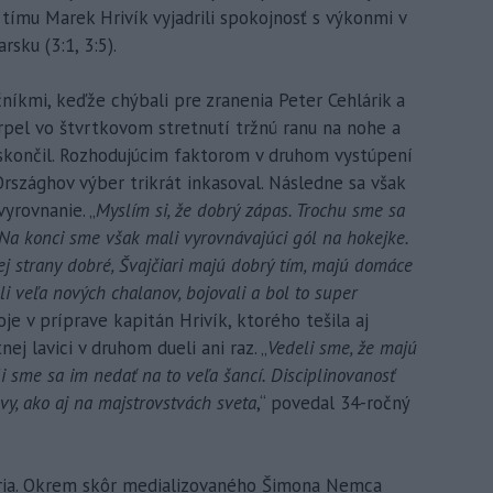
 tímu Marek Hrivík vyjadrili spokojnosť s výkonmi v
sku (3:1, 3:5).
očníkmi, keďže chýbali pre zranenia Peter Cehlárik a
rpel vo štvrtkovom stretnutí tržnú ranu na nohe a
skončil. Rozhodujúcim faktorom v druhom vystúpení
Országhov výber trikrát inkasoval. Následne sa však
vyrovnanie. „
Myslím si, že dobrý zápas. Trochu sme sa
. Na konci sme však mali vyrovnávajúci gól na hokejke.
ej strany dobré, Švajčiari majú dobrý tím, majú domáce
i veľa nových chalanov, bojovali a bol to super
je v príprave kapitán Hrivík, ktorého tešila aj
nej lavici v druhom dueli ani raz. „
Vedeli sme, že majú
li sme sa im nedať na to veľa šancí. Disciplinovanosť
vy, ako aj na majstrovstvách sveta
,“ povedal 34-ročný
oria. Okrem skôr medializovaného Šimona Nemca