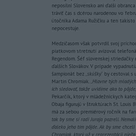
neposilní Slovensko ani ďalší obranca 
tráviť čas s dcérou narodenou vo febru
útočníka Adama Ružičku a ten takisto 
nepocestuje.
Medzičasom však potvrdil svoj príchod
piatkovom stretnutí avizoval telefo
Regendom. Šéf slovenskej striedačky m
ďalších Slovákov. V prípade vypadnuti
šampionát bez „
skúšky
“ by cestoval s 
Martin Chromiak. „
Hlavne tých mladých
ich sledovať, takže uvidíme ako to pôjde
Pekarčík, ktorý v mládežníckych kateg
Obaja figurujú v štruktúrach St. Louis
má za sebou premiérový ročník na far
tak by sme si radi Juraja pozreli. Nemal
ďaleko jeho tím pôjde. Ak by sme chceli 
Chromiak, ktorý už v reprezentácii nie