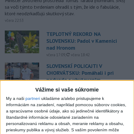
Minister životného prostredia Tomáš Taraba (nominant SNS)
sa voči týmto tvrdeniam ohradil s tým, že ide o fabulácie,
ktoré neodzrkadľujú skutkový stav.
včera 22:53
TEPLOTNÝ REKORD NA
SLOVENSKU: Padol v Kamenici
nad Hronom
aktualizované
včera 17:09
,
včera 18:42
SLOVENSKÍ POLICAJTI V
CHORVÁTSKU: Pomáhali i pri
podvode s ubytovaním
včera 19:21
Vážime si vaše súkromie
Dron s výbušninami na letisku
My a naši
partneri
ukladáme a/alebo pristupujeme k
Lipsko/Halle: Spustili
informáciám na zariadení, napríklad pomocou súborov cookies,
vyšetrovanie
a spracúvame osobné údaje, ako sú jedinečné identifikátory a
štandardné informácie odosielané zariadením na
včera 21:29
personalizovanú reklamu a obsah, meranie reklamy a obsahu,
ZRÁŽKA VLAKU S AUTOM V
prieskumy publika a vývoj služieb.
S vaším povolením môže