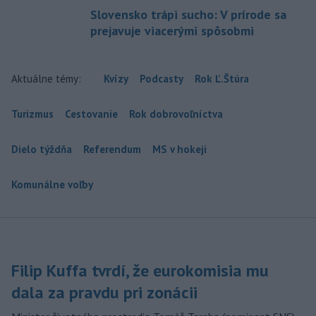
Slovensko trápi sucho: V prírode sa
prejavuje viacerými spôsobmi
Aktuálne témy:
Kvízy
Podcasty
Rok Ľ.Štúra
Turizmus
Cestovanie
Rok dobrovoľníctva
Dielo týždňa
Referendum
MS v hokeji
Komunálne voľby
Filip Kuffa tvrdí, že eurokomisia mu
dala za pravdu pri zonácii