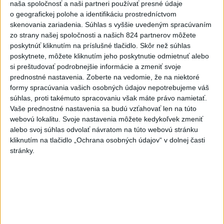
LOZORNE: Rušňovodič jej už
naša spoločnosť a naši partneri používať presné údaje
o geografickej polohe a identifikáciu prostredníctvom
nedokázal zabrániť
skenovania zariadenia. Súhlas s vyššie uvedeným spracúvaním
včera 20:05
zo strany našej spoločnosti a našich 824 partnerov môžete
Pri sobotňajšom výbuchu v
poskytnúť kliknutím na príslušné tlačidlo. Skôr než súhlas
poskytnete, môžete kliknutím jeho poskytnutie odmietnuť alebo
Moskve údajne zahynul aj zať
si preštudovať podrobnejšie informácie a zmeniť svoje
generála Čajka
prednostné nastavenia.
Zoberte na vedomie, že na niektoré
včera 18:55
formy spracúvania vašich osobných údajov nepotrebujeme váš
súhlas, proti takémuto spracovaniu však máte právo namietať.
V Kolumbii zachránili mláďa
Vaše prednostné nastavenia sa budú vzťahovať len na túto
zatúlaného hrocha z
webovú lokalitu. Svoje nastavenia môžete kedykoľvek zmeniť
Escobarovho stáda
alebo svoj súhlas odvolať návratom na túto webovú stránku
včera 19:32
kliknutím na tlačidlo „Ochrana osobných údajov“ v dolnej časti
stránky.
Wesemann ovládol skoky z 3 m
dosky a má druhé zlato
včera 21:37
Gutová-Behramiová definitívne
ukončila kariéru
včera 19:17