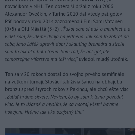
nováčikom v NHL. Ten doterajší držal z roku 2006
Alexander Ovečkin, v Turíne 2010 dal vtedy päť gólov.
Päť bodov v roku 2014 zaznamenali Fíni Sami Vatanen
(0+5) a Olli Määttä (3+2).
„Ťukol som si puk o mantinel a a
videl som, že ideme dvaja na jedného. Tak som to zobral na
seba, Jano Lášák spravil dobrý skauting brankára a strelil
som to tak ako bolo treba. Som rád, že bol gól, ale
samozrejme víťazstvo ma teší viac,“
uviedol mladý útočník.
Ten sa v 20 rokoch dostal do svojho prvého semifinále
na veľkom turnaji. Slováci tak živia šancu na obhajobu
bronzu spred štyroch rokov z Pekingu, ale chcú ešte viac.
„Zatiaľ hráme skvele. Neviem, čo by som k tomu povedal
viac. Je to úžasné a myslím, že sa naozaj všetci bavíme
hokejom. Hráme tak ako ozajstný tím."