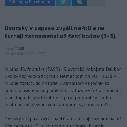
Zdieľaj na Facebooku
Dvorský v zápase zvýšil na 4:0 a na
turnaji zaznamenal už šesť bodov (3+3).
Autor
TASR
18. februára 2026 17:36
Miláno 18. februára (TASR) - Slovenský hokejista Dalibor
Dvorský sa vďaka zápasu s Nemeckom na ZOH 2026 v
Miláne zapísal do histórie. Dvadsaťročný útočník sa
gólom a asistenciou podieľal na víťazstve 6:2 a pomohol
k postupu do štvrťfinále. V zápase potvrdil to, čo ho
zdobí od mládežníckych kategórií - výbornú streľbu.
Dvorský v zápase zvýšil na 4:0 a na turnaji zaznamenal už
šesť bodov (3+3). Je to rekord pre hráča, ktorý je