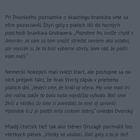
Pri Dvorského poznámke o skautingu brankára sme sa
ešte pozastavili. Štyri góly z piatich išli do horných
poschodí brankára Grubauera.
„Poznáme ho, keďže chytá v
Amerike. Ja som sa tam snažil strieľať, neviem ako ostatní,
ale myslím si, že to boli výborné strely. Som rád, že padli
kam mali.“
Nemeckí hokejisti mali svieži štart, ale postupne sa na
nich prejavil fakt, že hrali štvrtý zápas v priebehu
piatich dní.
„Vedeli sme, že hrali aj včera. My sme mali tri
dni voľna, takže to bola naša najväčšia výhoda. Boli sme
živší a všetko, čo sme si povedali, to sme aj spravili.
Výsledok 6:2 je podľa mňa celkom dobrý,“
uviedol Dvorský.
Mladý útočník tiež tak ako tréner Országh pochválil hru
všetkých pätiek.
„Všetky sa ukázali. Dali góly a to je tiež