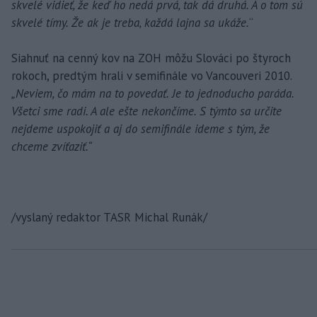
skvelé vidieť, že keď ho nedá prvá, tak dá druhá. A o tom sú
skvelé tímy. Že ak je treba, každá lajna sa ukáže.
“
Siahnuť na cenný kov na ZOH môžu Slováci po štyroch
rokoch, predtým hrali v semifinále vo Vancouveri 2010.
„Neviem, čo mám na to povedať. Je to jednoducho paráda.
Všetci sme radi. A ale ešte nekončíme. S týmto sa určite
nejdeme uspokojiť a aj do semifinále ideme s tým, že
chceme zvíťaziť.“
/vyslaný redaktor TASR Michal Runák/