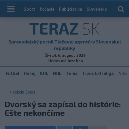
Index
Šport
Počasie
Publicistika
Slovensko
Zahranič
TERAZ
.SK
Spravodajský portál Tlačovej agentúry Slovenskej
republiky
Štvrtok
6. august 2026
Meniny má
Jozefína
Futbal
Hokej
KHL
NHL
Tenis
Tipos Extraliga
Niké 
< sekcia
Šport
Dvorský sa zapísal do histórie:
Ešte nekončíme