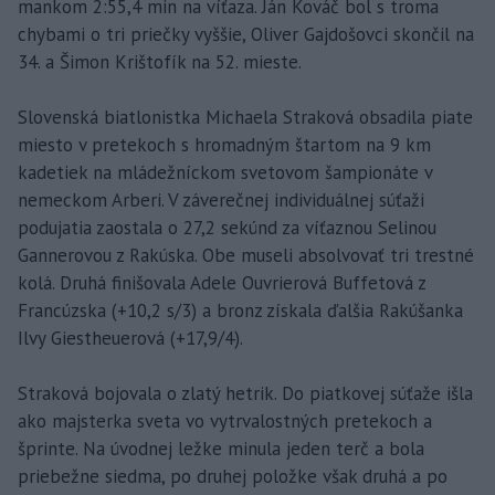
mankom 2:55,4 min na víťaza. Ján Kováč bol s troma
chybami o tri priečky vyššie, Oliver Gajdošovci skončil na
34. a Šimon Krištofík na 52. mieste.
Slovenská biatlonistka Michaela Straková obsadila piate
miesto v pretekoch s hromadným štartom na 9 km
kadetiek na mládežníckom svetovom šampionáte v
nemeckom Arberi. V záverečnej individuálnej súťaži
podujatia zaostala o 27,2 sekúnd za víťaznou Selinou
Gannerovou z Rakúska. Obe museli absolvovať tri trestné
kolá. Druhá finišovala Adele Ouvrierová Buffetová z
Francúzska (+10,2 s/3) a bronz získala ďalšia Rakúšanka
Ilvy Giestheuerová (+17,9/4).
Straková bojovala o zlatý hetrik. Do piatkovej súťaže išla
ako majsterka sveta vo vytrvalostných pretekoch a
šprinte. Na úvodnej ležke minula jeden terč a bola
priebežne siedma, po druhej položke však druhá a po