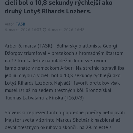
cieli bol o 10,8 sekundy rýchlejší ako
druhý Lotyš Rihards Lozbers.
Autor
TASR
aktualizované
6. marca 2026 16:03
,
6. marca 2026 16:48
Arber 6. marca (TASR) - Bulharský biatlonista Georgi
Džorgov triumfoval v pretekoch s hromadným štartom
na 12 km kadetov na mládežníckom svetovom
šampionáte v nemeckom Arberi. Na strelnici spravil iba
jedinú chybu a v cieli bol o 10,8 sekundy rýchlejší ako
Lotyš Rihards Lozbers. Najväčší favorit pretekov však
musel ísť až na sedem trestných kôl. Bronz získal
Tuomas Latvalahti z Fínska (+16,0/3).
Slovenskí reprezentanti o popredné priečky nebojovali.
Majster sveta v šprinte Markus Skelnárik nazbieral až
deväť trestných okruhov a skončil na 29. mieste s