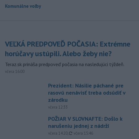
Komunálne voľby
VEĽKÁ PREDPOVEĎ POČASIA: Extrémne
horúčavy ustúpili. Alebo žeby nie?
Teraz.sk prináša predpoveď počasia na nasledujúci týždeň.
včera 16:00
Prezident: Násilie páchané pre
rasovú nenávisť treba odsúdiť v
zárodku
včera 12:33
POŽIAR V SLOVNAFTE: Došlo k
narušeniu jednej z nádrží
aktualizované
včera 14:20
,
včera 15:46