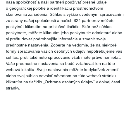
hrade sa podarilo staticky
naša spoločnosť a naši partneri používať presné údaje
zabezpečiť
o geografickej polohe a identifikáciu prostredníctvom
skenovania zariadenia. Súhlas s vyššie uvedeným spracúvaním
včera 18:00
zo strany našej spoločnosti a našich 824 partnerov môžete
Slováci získali vo Vichy bronz,
poskytnúť kliknutím na príslušné tlačidlo. Skôr než súhlas
Lacko: Rastú talentovaní hráči
poskytnete, môžete kliknutím jeho poskytnutie odmietnuť alebo
si preštudovať podrobnejšie informácie a zmeniť svoje
včera 15:51
prednostné nastavenia.
Zoberte na vedomie, že na niektoré
formy spracúvania vašich osobných údajov nepotrebujeme váš
Slovenky remizovali v druhom
súhlas, proti takémuto spracovaniu však máte právo namietať.
prípravnom dueli so Slovinkami
Vaše prednostné nastavenia sa budú vzťahovať len na túto
2:2
webovú lokalitu. Svoje nastavenia môžete kedykoľvek zmeniť
aktualizované
včera 17:13
,
včera 19:45
alebo svoj súhlas odvolať návratom na túto webovú stránku
kliknutím na tlačidlo „Ochrana osobných údajov“ v dolnej časti
Práve teraz
stránky.
-
Taliansky tenista Matteo Arnaldi vypadol na turnaji ATP
21:30
Masters 1000
v Montreale už v 3. kole dvojhry.
Viac
Videá a prenosy TASR TV