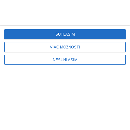
svetovej konkurencii je výborné
Šport
SÚHLASÍM
VIAC MOŽNOSTÍ
NESÚHLASÍM
....
....