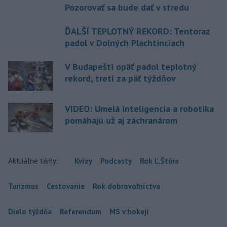
Pozorovať sa bude dať v stredu
ĎALŠÍ TEPLOTNÝ REKORD: Tentoraz
padol v Dolných Plachtinciach
V Budapešti opäť padol teplotný
rekord, tretí za päť týždňov
VIDEO: Umelá inteligencia a robotika
pomáhajú už aj záchranárom
Aktuálne témy:
Kvízy
Podcasty
Rok Ľ.Štúra
Turizmus
Cestovanie
Rok dobrovoľníctva
Dielo týždňa
Referendum
MS v hokeji