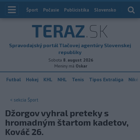
Index
Šport
Počasie
Publicistika
Slovensko
Zahranič
TERAZ
.SK
Spravodajský portál Tlačovej agentúry Slovenskej
republiky
Sobota
8. august 2026
Meniny má
Oskar
Futbal
Hokej
KHL
NHL
Tenis
Tipos Extraliga
Niké 
< sekcia
Šport
Džorgov vyhral preteky s
hromadným štartom kadetov,
Kováč 26.