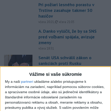
Pri požiari lesného porastu v
Trstíne zasahuje takmer 50
hasičov
aktualizované
včera 20:21
,
včera 21:05
A. Danko vylúčil, že by sa SNS
pred voľbami spájala, avizuje
zmeny
včera 18:51
Senát USA schválil zákon o
sankciách proti Rusku
aktualizované
včera 19:50
,
včera 20:20
Vážime si vaše súkromie
Magyar o kandidátoch na post
My a naši
partneri
ukladáme a/alebo pristupujeme k
prezidenta: Mená nebudú
informáciám na zariadení, napríklad pomocou súborov cookies,
prekvapením
a spracúvame osobné údaje, ako sú jedinečné identifikátory a
štandardné informácie odosielané zariadením na
včera 17:31
personalizovanú reklamu a obsah, meranie reklamy a obsahu,
Románsky palác na Spišskom
prieskumy publika a vývoj služieb.
S vaším povolením môže