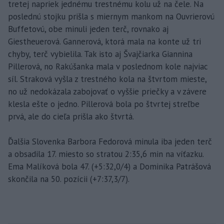
tretej napriek jednému trestnému kolu už na čele. Na
poslednú stojku prišla s miernym mankom na Ouvrierovú
Buffetovú, obe minuli jeden terč, rovnako aj
Giestheuerová. Gannerová, ktorá mala na konte už tri
chyby, terč vybielila. Tak isto aj Švajčiarka Giannina
Pillerová, no Rakúšanka mala v poslednom kole najviac
síl. Straková vyšla z trestného kola na štvrtom mieste,
no už nedokázala zabojovať o vyššie priečky a v závere
klesla ešte o jedno. Pillerová bola po štvrtej streľbe
prvá, ale do cieľa prišla ako štvrtá.
Ďalšia Slovenka Barbora Fedorová minula iba jeden terč
a obsadila 17. miesto so stratou 2:35,6 min na víťazku.
Ema Malíková bola 47. (+5:32,0/4) a Dominika Patrášová
skončila na 50. pozícii (+7:37,3/7).