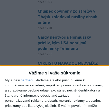
dnes 10:27
Chlapec obvinený zo streľby v
Thajsku sledoval násilný obsah
online
dnes 12:01
Gardy neotvoria Hormuzský
prieliv, kým USA neprijmú
podmienky Teheránu
dnes 12:25
CYKLISTU NAPADOL MEDVEĎ:Z
Valčianskej doliny ho previezli
Vážime si vaše súkromie
do nemocnice
My a naši
partneri
ukladáme a/alebo pristupujeme k
dnes 12:59
informáciám na zariadení, napríklad pomocou súborov cookies,
TAXIKÁR POD VPLYVOM
a spracúvame osobné údaje, ako sú jedinečné identifikátory a
DROG:Na festivale Lovestream
štandardné informácie odosielané zariadením na
narazil do policajtov
personalizovanú reklamu a obsah, meranie reklamy a obsahu,
prieskumy publika a vývoj služieb.
S vaším povolením môže
dnes 12:30