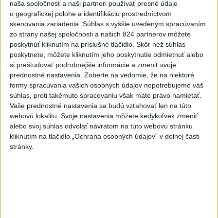
naša spoločnosť a naši partneri používať presné údaje
POKUS O VRAŽDU: Polícia
o geografickej polohe a identifikáciu prostredníctvom
obvinila mladíkov, ktorí
skenovania zariadenia. Súhlas s vyššie uvedeným spracúvaním
zaútočili na taxikára
zo strany našej spoločnosti a našich 824 partnerov môžete
poskytnúť kliknutím na príslušné tlačidlo. Skôr než súhlas
dnes 11:40
poskytnete, môžete kliknutím jeho poskytnutie odmietnuť alebo
NEBEZPEČNÁ POTÝČKA: Po
si preštudovať podrobnejšie informácie a zmeniť svoje
bodnutí neznámym predmetom
prednostné nastavenia.
Zoberte na vedomie, že na niektoré
formy spracúvania vašich osobných údajov nepotrebujeme váš
skončil v nemocnici
súhlas, proti takémuto spracovaniu však máte právo namietať.
dnes 12:10
Vaše prednostné nastavenia sa budú vzťahovať len na túto
Agrorezort: Výmera lesných
webovú lokalitu. Svoje nastavenia môžete kedykoľvek zmeniť
alebo svoj súhlas odvolať návratom na túto webovú stránku
pozemkov a porastov sa
kliknutím na tlačidlo „Ochrana osobných údajov“ v dolnej časti
dlhodobo zvyšuje
stránky.
dnes 10:24
Slováci prehrali duel o bronz,
Štolc: Hodnotí sa to ťažko
dnes 10:18
Práve teraz