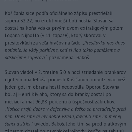
Košičania síce podľa oficiálneho zápisu prestrieľali
súpera 32:22, no efektívnejší boli hostia. Slovan sa
dostal na koňa vďaka prvým dvom extraligovým gólom
Logana Nijhoffa (v 11. zápase), ktorý skóroval v
presilovkách za veľa hráčov na ľade.
„Presilovka nás dnes
potiahla. Je vždy pozitívne, keď si ňou takto pomôžeme a
odskočíme súperovi,“
poznamenal Bakoš.
Slovan viedol v 2. tretine 3:0 a hoci striedanie brankárov
i gól Simona Jellúša priniesli Košičanom impulz, viac než
jeden gól im obrana hostí nedovolila. Oporou Slovana
bol aj Henri Kiviaho, ktorý sa do bránky dostal po
mesiaci a mal 96,88-percentnú úspešnosť zákrokov.
„Košice hrajú dobre v defenzíve a ťažko sa presadzuje proti
nim. Dnes sme aj my dobre vzadu, dovolili sme im menej
šancí a striel,“
uviedol Bakoš. Jeho tím sa pred piatkovým
zápasom dostal do psychickej výhody, keďže na ťahu sú