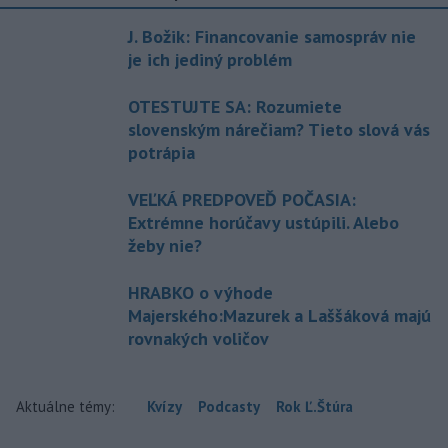
J. Božik: Financovanie samospráv nie
je ich jediný problém
OTESTUJTE SA: Rozumiete
slovenským nárečiam? Tieto slová vás
potrápia
VEĽKÁ PREDPOVEĎ POČASIA:
Extrémne horúčavy ustúpili. Alebo
žeby nie?
HRABKO o výhode
Majerského:Mazurek a Laššáková majú
rovnakých voličov
Aktuálne témy:
Kvízy
Podcasty
Rok Ľ.Štúra