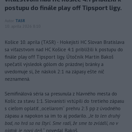
postupu do finále play off Tipsport ligy.
Autor
TASR
10. apríla 2026 8:10
Košice 10. apríla (TASR) - Hokejisti HC Slovan Bratislava
sa víťazstvom nad HC Košice 4:1 priblížili k postupu do
finále play off Tipsport ligy. Útočník Martin Bakoš
spečatil výsledok gólom do prázdnej bránky a
uvedomuje si, že náskok 2:1 na zápasy ešte nič
neznamená.
Semifinálová séria sa presunula z hlavného mesta do
Košíc za stavu 1:1. Slovanisti vstúpili do tretieho zápasu
s cieľom oplatiť „oceliarom“ prehru 2:3 pp z úvodného
zápasu a napokon sa im to aj podarilo. „
Je to len druhý
bod, no hrá sa na štyri. Sme radi, že sme to zvládli, no v
piatok je nový deň,“
povedal Bakoš.