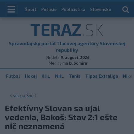
Index
Šport
Počasie
Publicistika
Slovensko
Zahranič
TERAZ
.SK
Spravodajský portál Tlačovej agentúry Slovenskej
republiky
Nedela
9. august 2026
Meniny má
Ľubomíra
Futbal
Hokej
KHL
NHL
Tenis
Tipos Extraliga
Niké 
< sekcia
Šport
Efektívny Slovan sa ujal
vedenia, Bakoš: Stav 2:1 ešte
nič neznamená