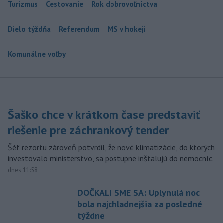
Turizmus
Cestovanie
Rok dobrovoľníctva
Dielo týždňa
Referendum
MS v hokeji
Komunálne voľby
Šaško chce v krátkom čase predstaviť
riešenie pre záchrankový tender
Šéf rezortu zároveň potvrdil, že nové klimatizácie, do ktorých
investovalo ministerstvo, sa postupne inštalujú do nemocníc.
dnes 11:58
DOČKALI SME SA: Uplynulá noc
bola najchladnejšia za posledné
týždne