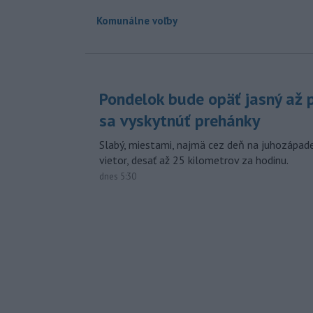
Komunálne voľby
Pondelok bude opäť jasný až 
sa vyskytnúť prehánky
Slabý, miestami, najmä cez deň na juhozápade
vietor, desať až 25 kilometrov za hodinu.
dnes 5:30