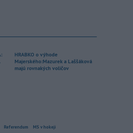
:
HRABKO o výhode
.
Majerského:Mazurek a Laššáková
majú rovnakých voličov
Referendum
MS v hokeji