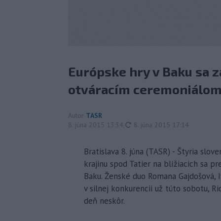
Európske hry v Baku sa za
otváracím ceremoniálom
Autor
TASR
aktualizované
8. júna 2015 13:34
,
8. júna 2015 17:14
Bratislava 8. júna (TASR) - Štyria slo
krajinu spod Tatier na blížiacich sa
Baku. Ženské duo Romana Gajdošová, I
v silnej konkurencii už túto sobotu, R
deň neskôr.