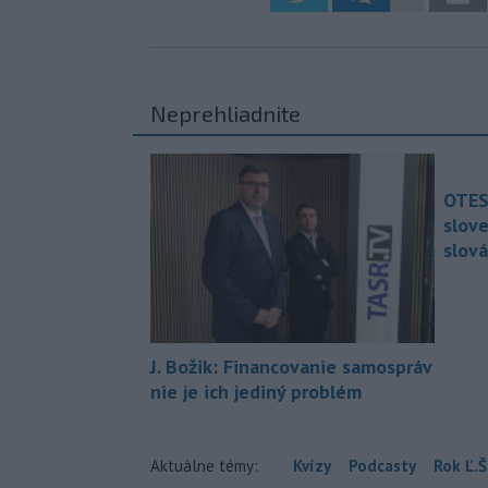
Neprehliadnite
OTES
slov
slová
J. Božik: Financovanie samospráv
nie je ich jediný problém
Aktuálne témy:
Kvízy
Podcasty
Rok Ľ.Š