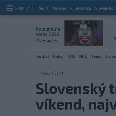
RUBRIKY
Index
Šport
Počasie
Publicistika
Slovensko
Komunálne
voľby 2026
S
Všetky správy
Futbal
Hokej
KHL
NHL
Tenis
Tipos
< sekcia
Šport
Slovenský tr
víkend, naj