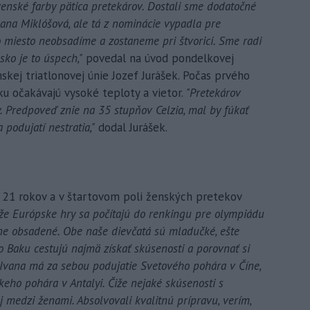
venské farby pätica pretekárov. Dostali sme dodatočné
Jana Miklóšová, ale tá z nominácie vypadla pre
o miesto neobsadíme a zostaneme pri štvorici. Sme radi
sko je to úspech,"
povedal na úvod pondelkovej
skej triatlonovej únie Jozef Jurášek. Počas prvého
ku očakávajú vysoké teploty a vietor.
"Pretekárov
 Predpoveď znie na 35 stupňov Celzia, mal by fúkať
a podujatí nestratia,"
dodal Jurášek.
 21 rokov a v štartovom poli ženských pretekov
že Európske hry sa počítajú do renkingu pre olympiádu
tne obsadené. Obe naše dievčatá sú mladučké, ešte
o Baku cestujú najmä získať skúsenosti a porovnať si
 Ivana má za sebou podujatie Svetového pohára v Číne,
eho pohára v Antalyi. Čiže nejaké skúsenosti s
medzi ženami. Absolvovali kvalitnú prípravu, verím,