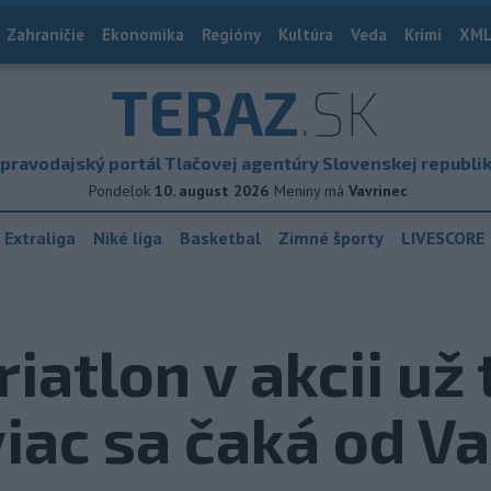
Zahraničie
Ekonomika
Regióny
Kultúra
Veda
Krimi
XML
TERAZ
.SK
pravodajský portál Tlačovej agentúry Slovenskej republi
Pondelok
10. august 2026
Meniny má
Vavrinec
 Extraliga
Niké liga
Basketbal
Zimné športy
LIVESCORE
iatlon v akcii už
viac sa čaká od V