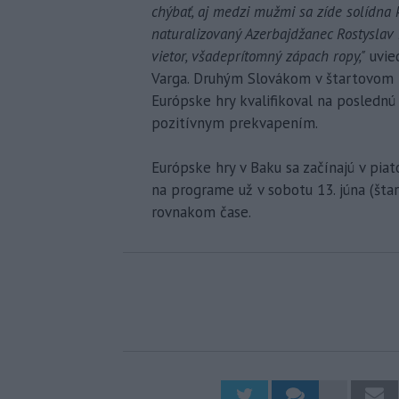
chýbať, aj medzi mužmi sa zíde solídna
naturalizovaný Azerbajdžanec Rostyslav
vietor, všadeprítomný zápach ropy,"
uvie
Varga. Druhým Slovákom v štartovom p
Európske hry kvalifikoval na poslednú 
pozitívnym prekvapením.
Európske hry v Baku sa začínajú v pia
na programe už v sobotu 13. júna (štar
rovnakom čase.