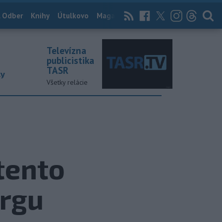
 Odber
Knihy
Útulkovo
Magazín
News Now
Archív
TASR
Televízna
publicistika
TASR
ky
Všetky relácie
 tento
argu