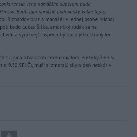
 konkurencia. Jeho najväčším súperom bude
 Pevcov. Budú tam náročné podmienky, veľké teplo,
dol Richardov brat a manažér v jednej osobe Michal
oli bude Lukas Šiška, americký rodák sa na
chvíľu a výraznejší úspech by bol z jeho strany len
tok 12. júna otváracím ceremoniálom. Preteky žien sú
t o 9.30 SELČ), muži si zmerajú sily o deň neskôr v