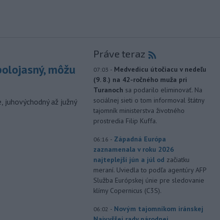
Práve teraz
polojasný, môžu
-
Medvedicu útočiacu v nedeľu
07:03
(9. 8.) na 42-ročného muža pri
Turanoch
sa podarilo eliminovať. Na
sociálnej sieti o tom informoval štátny
, juhovýchodný až južný
tajomník ministerstva životného
prostredia Filip Kuffa.
-
Západná Európa
06:16
zaznamenala v roku 2026
najteplejší jún a júl od
začiatku
meraní. Uviedla to podľa agentúry AFP
Služba Európskej únie pre sledovanie
klímy Copernicus (C3S).
-
Novým tajomníkom iránskej
06:02
Najvyššej rady národnej