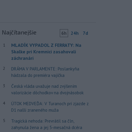
Najčítanejšie
6h
24h
7d
MLADÍK VYPADOL Z FERRATY: Na
1
Skalke pri Kremnici zasahovali
záchranári
2
DRÁMA V PARLAMENTE: Poslankyňa
hádzala do premiéra vajíčka
3
Česká vláda uvažuje nad zvýšením
valorizácie dôchodkov na dvojnásobok
4
ÚTOK MEDVEĎA: V Turanoch pri zjazde z
D1 našli zraneného muža
5
Tragická nehoda: Prevrátil sa čln,
zahynula žena a jej 5-mesačná dcéra