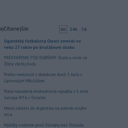
ajčítanejšie
6h
24h
7d
Ugandský futbalista Owori zomrel vo
veku 27 rokov po brutálnom útoku
PREKVAPENIE POD DUBŇOM: Skalica vezie zo
Žiliny všetky body
Prešov remizoval v domácom dueli 3. kola s
Liptovským Mikulášom
Piata nasadená Andrejevová vypadla v 3. kole
turnaja WTA v Toronte
Messi odletel do Argentíny na pohreb svojho
otca
Mjällby v odvete proti Slovanu bez Strouda,