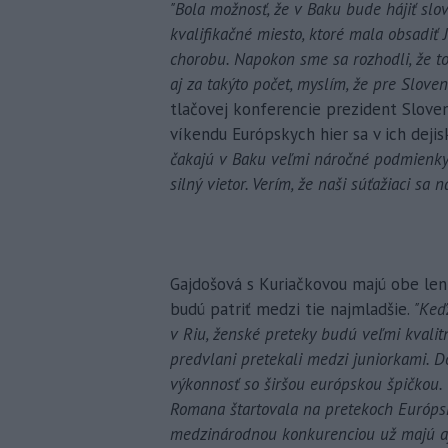
"Bola možnosť, že v Baku bude hájiť slo
kvalifikačné miesto, ktoré mala obsadiť 
chorobu. Napokon sme sa rozhodli, že t
aj za takýto počet, myslím, že pre Sloven
tlačovej konferencie prezident Sloven
víkendu Európskych hier sa v ich dejis
čakajú v Baku veľmi náročné podmienky.
silný vietor. Verím, že naši súťažiaci sa n
Gajdošová s Kuriačkovou majú obe len
budú patriť medzi tie najmladšie.
"Keď
v Riu, ženské preteky budú veľmi kvali
predvlani pretekali medzi juniorkami. D
výkonnosť so širšou európskou špičkou.
Romana štartovala na pretekoch Európsk
medzinárodnou konkurenciou už majú aj 