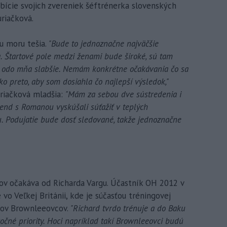
bície svojich zvereniek šéftrénerka slovenských
uriačková.
u moru tešia.
"Bude to jednoznačne najväčšie
a. Štartové pole medzi ženami bude široké, sú tam
é sú odo mňa slabšie. Nemám konkrétne očakávania čo sa
ko preto, aby som dosiahla čo najlepší výsledok,"
uriačková mladšia:
"Mám za sebou dve sústredenia i
kend s Romanou vyskúšali súťažiť v teplých
u. Podujatie bude dosť sledované, takže jednoznačne
ov očakáva od Richarda Vargu. Účastník OH 2012 v
vo Veľkej Británii, kde je súčasťou tréningovej
tov Brownleeovcov.
"Richard tvrdo trénuje a do Baku
oročné priority. Hoci napríklad takí Brownleeovci budú