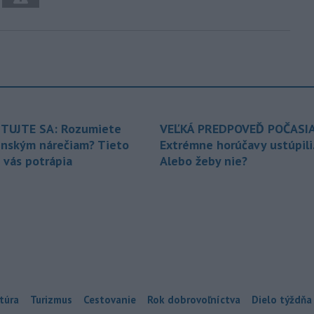
TUJTE SA: Rozumiete
VEĽKÁ PREDPOVEĎ POČASIA
enským nárečiam? Tieto
Extrémne horúčavy ustúpili
 vás potrápia
Alebo žeby nie?
túra
Turizmus
Cestovanie
Rok dobrovoľníctva
Dielo týždňa