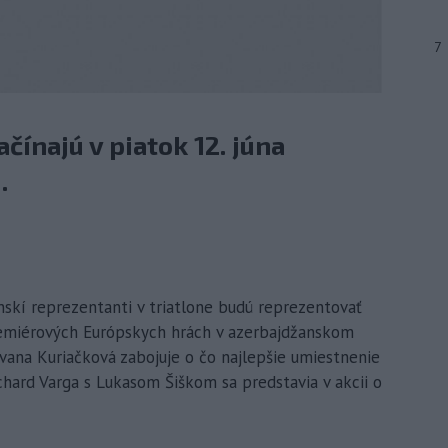
7
čínajú v piatok 12. júna
.
venskí reprezentanti v triatlone budú reprezentovať
 premiérových Európskych hrách v azerbajdžanskom
vana Kuriačková zabojuje o čo najlepšie umiestnenie
ichard Varga s Lukasom Šiškom sa predstavia v akcii o