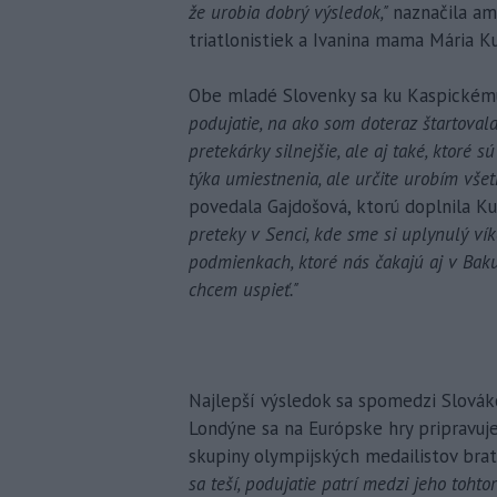
že urobia dobrý výsledok,"
naznačila am
triatlonistiek a Ivanina mama Mária K
Obe mladé Slovenky sa ku Kaspickém
podujatie, na ako som doteraz štartoval
pretekárky silnejšie, ale aj také, ktor
týka umiestnenia, ale určite urobím všet
povedala Gajdošová, ktorú doplnila K
preteky v Senci, kde sme si uplynulý ví
podmienkach, ktoré nás čakajú aj v Bak
chcem uspieť."
Najlepší výsledok sa spomedzi Slovák
Londýne sa na Európske hry pripravuje 
skupiny olympijských medailistov bra
sa teší, podujatie patrí medzi jeho toht