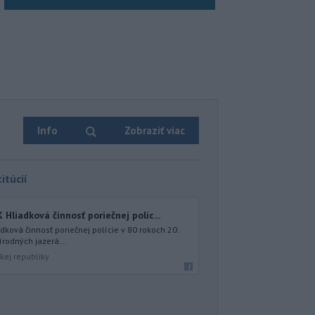
Info
Zobraziť viac
itúcií
iadková činnosť poriečnej políc...
ová činnosť poriečnej polície v 80 rokoch 20.
írodných jazerá...
kej republiky