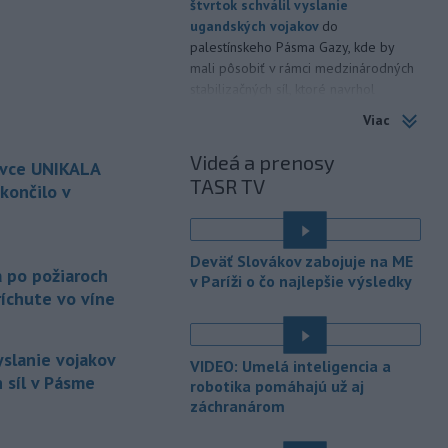
štvrtok schválil vyslanie
ugandských vojakov
do
palestínskeho Pásma Gazy, kde by
mali pôsobiť v rámci medzinárodných
stabilizačných síl, ktoré navrhol
americký prezident Donald Trump.
Viac
-
Anglická futbalová asociácia
20:07
Videá a prenosy
ovce UNIKALA
(FA) stiahla svoju podporu
TASR TV
prezidentovi
Medzinárodnej
končilo v
futbalovej federácie (FIFA) Giannimu
Infantinovi, ktorý je pod paľbou kritiky
é
po jeho neúspešnom pláne.
Deväť Slovákov zabojuje na ME
a po požiaroch
v Paríži o čo najlepšie výsledky
-
Vo štvrtok do polnoci treba
18:54
íchute vo víne
najmä na západe a severozápade
Slovenska počítať s búrkami.
Slovenský hydrometeorologický ústav
yslanie vojakov
VIDEO: Umelá inteligencia a
(SHMÚ) vydal výstrahy prvého stupňa.
 síl v Pásme
robotika pomáhajú už aj
Platia aj v okresoch Snina a Sobrance.
záchranárom
-
Polícia v súčinnosti s ďalšími
18:19