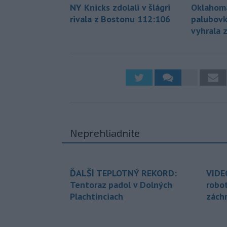
NY Knicks zdolali v šlágri
Oklahoma
rivala z Bostonu 112:106
palubovk
vyhrala 
Neprehliadnite
ĎALŠÍ TEPLOTNÝ REKORD:
VIDE
Tentoraz padol v Dolných
robo
Plachtinciach
zách