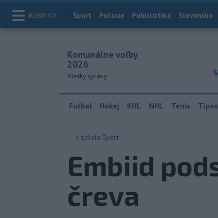
RUBRIKY
Index
Šport
Počasie
Publicistika
Slovensko
Komunálne voľby
2026
S
Všetky správy
Futbal
Hokej
KHL
NHL
Tenis
Tipos
< sekcia
Šport
Embiid pods
čreva