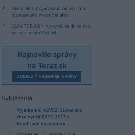
6
Mesto Martin vypovedalo zmluvy na tri
rozpracované investičné akcie
7
ČAKAJTE BÚRKY: Vyskytnú sa do polnoci
najmä v týchto častiach
Najnovšie správy
na Teraz.sk
ZOBRAZIŤ NAJNOVŠIE SPRÁVY
Vyhlásenia
Vyjadrenie: MZVEZ: Slovensko
18:12
chce využiť EXPO 2027 v
Belehrade na podporu...
12:26
Oznámenie: TK ministra práce,