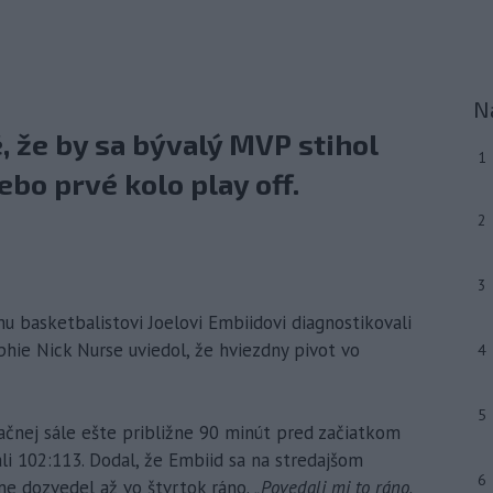
N
 že by sa bývalý MVP stihol
1
lebo prvé kolo play off.
2
3
u basketbalistovi Joelovi Embiidovi diagnostikovali
phie Nick Nurse uviedol, že hviezdny pivot vo
4
5
ačnej sále ešte približne 90 minút pred začiatkom
li 102:113. Dodal, že Embiid sa na stredajšom
6
me dozvedel až vo štvrtok ráno.
„Povedali mi to ráno,