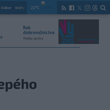
21
°C
 Odber
Knihy
Útulkovo
Magazín
News Now
Archív
TASR
Rok
dobrovoľníctva
ky
Všetky správy
lepého