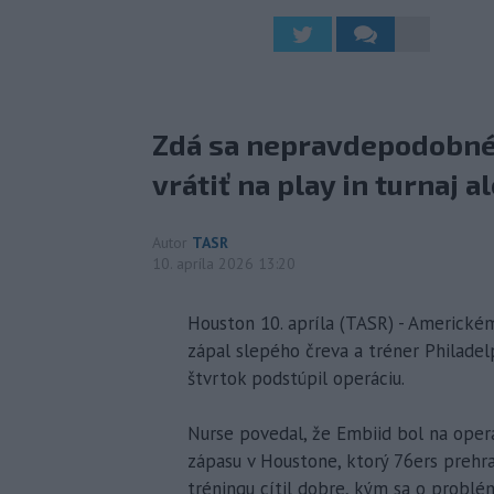
Zdá sa nepravdepodobné,
vrátiť na play in turnaj a
Autor
TASR
10. apríla 2026 13:20
Houston 10. apríla (TASR) - Americkém
zápal slepého čreva a tréner Philadel
štvrtok podstúpil operáciu.
Nurse povedal, že Embiid bol na oper
zápasu v Houstone, ktorý 76ers prehra
tréningu cítil dobre, kým sa o problé