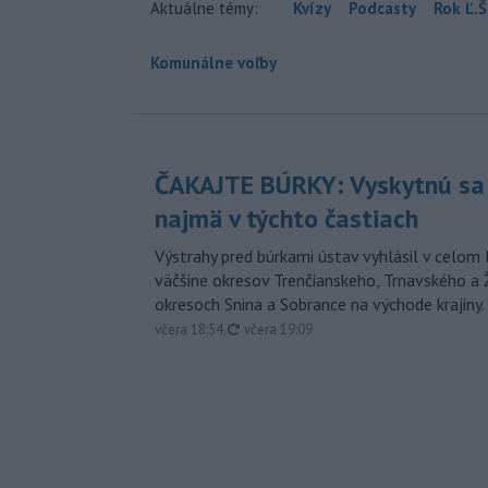
Aktuálne témy:
Kvízy
Podcasty
Rok Ľ.Š
Komunálne voľby
ČAKAJTE BÚRKY: Vyskytnú sa 
najmä v týchto častiach
Výstrahy pred búrkami ústav vyhlásil v celom 
väčšine okresov Trenčianskeho, Trnavského a Ž
okresoch Snina a Sobrance na východe krajiny.
aktualizované
včera 18:54
,
včera 19:09