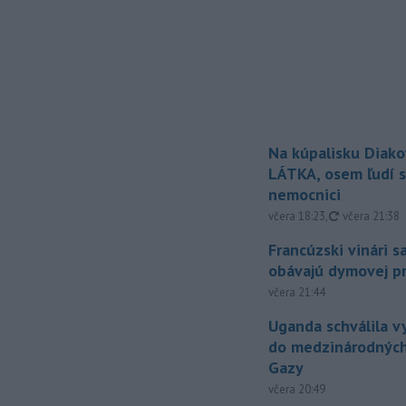
Na kúpalisku Diak
LÁTKA, osem ľudí s
nemocnici
aktualizovan
včera 18:23
,
včera 21:38
Francúzski vinári s
obávajú dymovej pr
včera 21:44
Uganda schválila v
do medzinárodných
Gazy
včera 20:49