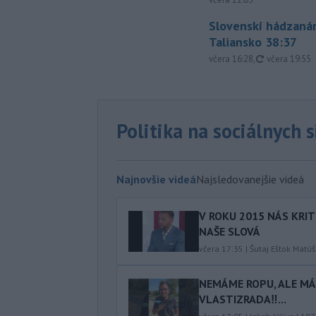
Slovenskí hádzanár
Taliansko 38:37
aktualizovan
včera 16:28
,
včera 19:55
Politika na sociálnych 
Najnovšie videá
Najsledovanejšie videá
V ROKU 2015 NÁS KRIT
NAŠE SLOVÁ
včera 17:35
|
Šutaj Eštok Matúš
NEMÁME ROPU, ALE MÁM
VLASTIZRADA‼️...