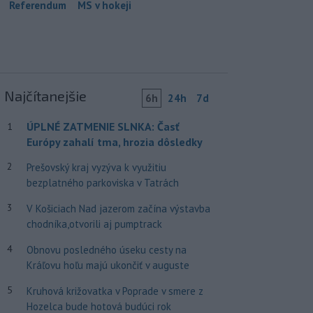
Referendum
MS v hokeji
Najčítanejšie
6h
24h
7d
ÚPLNÉ ZATMENIE SLNKA: Časť
1
Európy zahalí tma, hrozia dôsledky
2
Prešovský kraj vyzýva k využitiu
bezplatného parkoviska v Tatrách
3
V Košiciach Nad jazerom začína výstavba
chodníka,otvorili aj pumptrack
4
Obnovu posledného úseku cesty na
Kráľovu hoľu majú ukončiť v auguste
5
Kruhová križovatka v Poprade v smere z
Hozelca bude hotová budúci rok