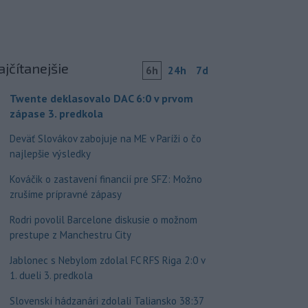
ajčítanejšie
6h
24h
7d
Twente deklasovalo DAC 6:0 v prvom
zápase 3. predkola
Deväť Slovákov zabojuje na ME v Paríži o čo
najlepšie výsledky
Kováčik o zastavení financií pre SFZ: Možno
zrušíme prípravné zápasy
Rodri povolil Barcelone diskusie o možnom
prestupe z Manchestru City
Jablonec s Nebylom zdolal FC RFS Riga 2:0 v
1. dueli 3. predkola
Slovenskí hádzanári zdolali Taliansko 38:37