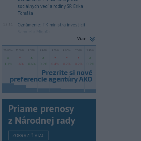
sociálnych vecí a rodiny SR Erika
Tomáša
12:11
Oznámenie: TK ministra investícií
Samuela Migaľa
Viac
Priame prenosy
z Národnej rady
ZOBRAZIŤ VIAC