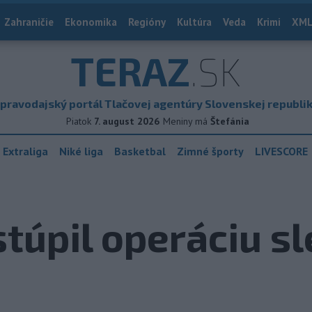
Zahraničie
Ekonomika
Regióny
Kultúra
Veda
Krimi
XML
TERAZ
.SK
pravodajský portál Tlačovej agentúry Slovenskej republi
Piatok
7. august 2026
Meniny má
Štefánia
 Extraliga
Niké liga
Basketbal
Zimné športy
LIVESCORE
túpil operáciu s