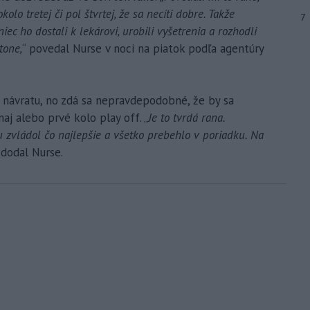
kolo tretej či pol štvrtej, že sa necíti dobre. Takže
7
iec ho dostali k lekárovi, urobili vyšetrenia a rozhodli
tone,
“ povedal Nurse v noci na piatok podľa agentúry
návratu, no zdá sa nepravdepodobné, že by sa
naj alebo prvé kolo play off. „
Je to tvrdá rana.
ciu zvládol čo najlepšie a všetko prebehlo v poriadku. Na
“ dodal Nurse.