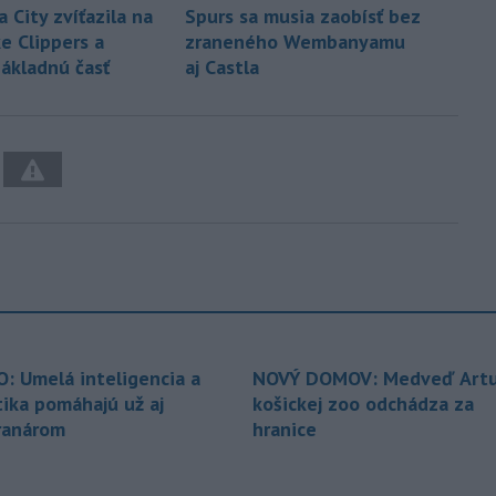
 City zvíťazila na
Spurs sa musia zaobísť bez
e Clippers a
zraneného Wembanyamu
základnú časť
aj Castla
O: Umelá inteligencia a
NOVÝ DOMOV: Medveď Artu
tika pomáhajú už aj
košickej zoo odchádza za
ranárom
hranice