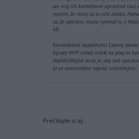
ale vraj ich kontaktoval uprostred noci, o
myslím, že vtedy sa to celé začalo. Nakon
sa, že operáciu musia vykonať tu v Hous
AP.
Kormidelník neposkytol časový rámec 
bývalý MVP stihol vrátiť na play in tur
Najdôležitejšie teraz je, aby Joel operá
to sa momentálne najviac sústreďujem
,
Prečítajte si aj: