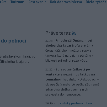
túra
Turizmus
Cestovanie
Rok dobrovoľníctva
Dielo týždňa
Práve teraz
do polnoci
-
Pri pobreží Ománu hrozí
21:58
ekologická katastrofa pre únik
čoraz
väčšieho množstva ropy z
tankera, ktorý narazil na plytčinu v
Bratislavskom kraji, vo
blízkosti prírodnej rezervácie.
ilinského kraja a v
-
Zdravotné ťažkosti po
21:22
kontakte s neznámou látkou na
termálnom
kúpalisku v Diakovciach v
okrese Šaľa malo 16 osôb. Záchranná
zdravotná služba osem z nich
previezla do nemocnice.
-
Ugandský parlament vo
20:49