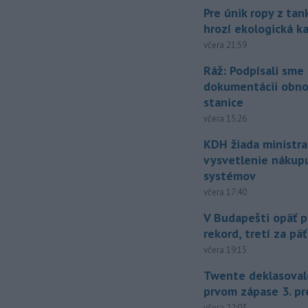
Pre únik ropy z ta
hrozí ekologická k
včera 21:59
Ráž: Podpísali sme
dokumentácii obno
stanice
včera 15:26
KDH žiada ministra
vysvetlenie nákup
systémov
včera 17:40
V Budapešti opäť p
rekord, tretí za pä
včera 19:15
Twente deklasoval
prvom zápase 3. pr
včera 22:03