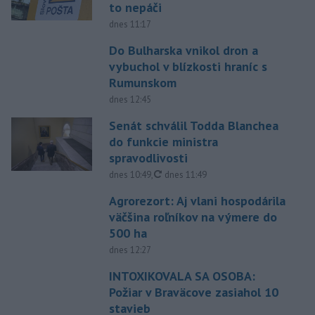
to nepáči
dnes 11:17
Do Bulharska vnikol dron a
vybuchol v blízkosti hraníc s
Rumunskom
dnes 12:45
Senát schválil Todda Blanchea
do funkcie ministra
spravodlivosti
aktualizované
dnes 10:49
,
dnes 11:49
Agrorezort: Aj vlani hospodárila
väčšina roľníkov na výmere do
500 ha
dnes 12:27
INTOXIKOVALA SA OSOBA:
Požiar v Braväcove zasiahol 10
stavieb