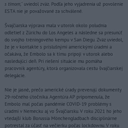
s tímom,
“ uviedol zväz. Podľa jeho vyjadrenia už povolenie
ESTA nie je považované za schválené.
Švajčiarska výprava mala v utorok okolo poludnia
odletieť z Zürichu do Los Angeles a následne sa presunúť
do svojho tréningového kempu v San Diegu. Zväz uviedol,
že je v kontakte s príslušnými americkými úradmi a
očakáva, že Embolo sa k tímu pripojí v utorok alebo
nasledujúci deň. Pri riešení situácie mu pomáha
pracovník agentúry, ktorá organizovala cestu švajčiarskej
delegácie.
Nie je jasné, prečo americké úrady preverujú dokumenty
29-ročného útočníka. Agentúra AP pripomenula, že
Embolo mal počas pandémie COVID-19 problémy s
úradmi v Nemecku aj vo Švajčiarsku. V roku 2021 ho jeho
vtedajší klub Borussia Mönchengladbach disciplinárne
potrestal za účasť na večierku počas lockdownu. V roku