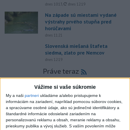
aktualizované
dnes 10:13
,
dnes 12:19
Na západe sú miestami vydané
výstrahy prvého stupňa pred
horúčavami
dnes 11:21
Slovenská miešaná štafeta
siedma, zlato pre Nemcov
dnes 12:19
Práve teraz
-
Polícia v piatok (7. 8.) vypátrala dvoch 17-ročných
12:36
mladíkov, ktorí sú
podozriví z útoku na taxikára v Seredi. Muž pri
Vážime si vaše súkromie
incidente utrpel vážne zranenia a skončil v trnavskej nemocnici.
My a naši
partneri
ukladáme a/alebo pristupujeme k
informáciám na zariadení, napríklad pomocou súborov cookies,
Viac
a spracúvame osobné údaje, ako sú jedinečné identifikátory a
Videá a prenosy TASR TV
štandardné informácie odosielané zariadením na
personalizovanú reklamu a obsah, meranie reklamy a obsahu,
Deväť Slovákov zabojuje na ME v Paríži
prieskumy publika a vývoj služieb.
S vaším povolením môže