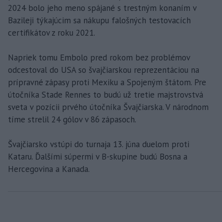
2024 bolo jeho meno spájané s trestným konaním v
Bazileji týkajúcim sa nákupu falošných testovacích
certifikátov z roku 2021.
Napriek tomu Embolo pred rokom bez problémov
odcestoval do USA so švajčiarskou reprezentáciou na
prípravné zápasy proti Mexiku a Spojeným štátom. Pre
útočníka Stade Rennes to budú už tretie majstrovstvá
sveta v pozícii prvého útočníka Švajčiarska. V národnom
tíme strelil 24 gólov v 86 zápasoch.
Švajčiarsko vstúpi do turnaja 13. júna duelom proti
Kataru. Ďalšími súpermi v B-skupine budú Bosna a
Hercegovina a Kanada.