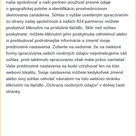
o čo najlepšie výsledky
naša spoločnosť a naši partneri používať presné údaje
o geografickej polohe a identifikáciu prostredníctvom
skenovania zariadenia. Súhlas s vyššie uvedeným spracúvaním
Viac
zo strany našej spoločnosti a našich 824 partnerov môžete
Najčítanejšie
poskytnúť kliknutím na príslušné tlačidlo. Skôr než súhlas
poskytnete, môžete kliknutím jeho poskytnutie odmietnuť alebo
6h
24h
7d
si preštudovať podrobnejšie informácie a zmeniť svoje
prednostné nastavenia.
Zoberte na vedomie, že na niektoré
formy spracúvania vašich osobných údajov nepotrebujeme váš
ÚPLNÉ ZATMENIE SLNKA: Časť Európy
1
súhlas, proti takémuto spracovaniu však máte právo namietať.
zahalí tma, hrozia dôsledky
Vaše prednostné nastavenia sa budú vzťahovať len na túto
webovú lokalitu. Svoje nastavenia môžete kedykoľvek zmeniť
2
ČIASTOČNÉ ZATMENIE SLNKA: Pozorovať sa bude dať v
alebo svoj súhlas odvolať návratom na túto webovú stránku
stredu
kliknutím na tlačidlo „Ochrana osobných údajov“ v dolnej časti
stránky.
3
V časti Košice-Krásna otvorili park pomenovaný po
kňazovi Semivanovi
4
Obranca Kaša dostal od Žiliny povolenie hľadať si nový
klub
5
Pekárka zachránila život svojim zákazníkom, ktorí sa pár