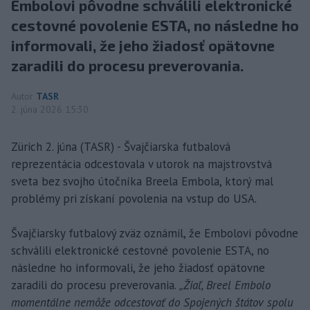
Embolovi pôvodne schválili elektronické
cestovné povolenie ESTA, no následne ho
informovali, že jeho žiadosť opätovne
zaradili do procesu preverovania.
Autor
TASR
2. júna 2026 15:30
Zürich 2. júna (TASR) - Švajčiarska futbalová
reprezentácia odcestovala v utorok na majstrovstvá
sveta bez svojho útočníka Breela Embola, ktorý mal
problémy pri získaní povolenia na vstup do USA.
Švajčiarsky futbalový zväz oznámil, že Embolovi pôvodne
schválili elektronické cestovné povolenie ESTA, no
následne ho informovali, že jeho žiadosť opätovne
zaradili do procesu preverovania.
„Žiaľ, Breel Embolo
momentálne nemôže odcestovať do Spojených štátov spolu