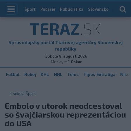
Index
Šport
Počasie
Publicistika
Slovensko
Zahranič
TERAZ
.SK
Spravodajský portál Tlačovej agentúry Slovenskej
republiky
Sobota
8. august 2026
Meniny má
Oskar
Futbal
Hokej
KHL
NHL
Tenis
Tipos Extraliga
Niké 
< sekcia
Šport
Embolo v utorok neodcestoval
so švajčiarskou reprezentáciou
do USA