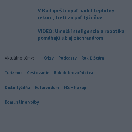
V Budapešti opäť padol teplotný
rekord, tretí za päť týždňov
VIDEO: Umelá inteligencia a robotika
pomáhajú už aj záchranárom
Aktuálne témy:
Kvízy
Podcasty
Rok Ľ.Štúra
Turizmus
Cestovanie
Rok dobrovoľníctva
Dielo týždňa
Referendum
MS v hokeji
Komunálne voľby