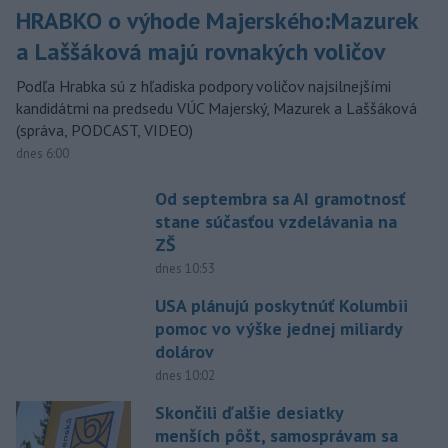
HRABKO o výhode Majerského:Mazurek
a Laššáková majú rovnakých voličov
Podľa Hrabka sú z hľadiska podpory voličov najsilnejšími
kandidátmi na predsedu VÚC Majerský, Mazurek a Laššáková
(správa, PODCAST, VIDEO)
dnes 6:00
Od septembra sa AI gramotnosť
stane súčasťou vzdelávania na
ZŠ
dnes 10:53
USA plánujú poskytnúť Kolumbii
pomoc vo výške jednej miliardy
dolárov
dnes 10:02
Skončili ďalšie desiatky
menších pôšt, samosprávam sa