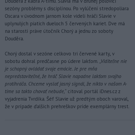
Douděra z kádra A-tímu. Slavia má v druhej polovici
sezóny problémy s disciplínou. Po vylúčení stredopoliara
Oscara v úvodnom jarnom kole videli hráči Slavie v
uplynulých piatich dueloch 5 červených kariet. Dve má
na starosti práve útočník Chorý a jednu zo soboty
Douděra.
Chorý dostal v sezóne celkovo tri červené karty, v
sobotu dohral predčasne po údere lakťom.
„Viditeľne nie
je schopný ovládať svoje emócie. Je pre mňa
nepredstaviteľné, že hráč Slavie napadne lakťom svojho
protihráča. Chceme vyslať jasný signál, že nikto v našom A-
tíme sa takto chovať nebude,“
citoval portál iDnes.cz z
vyjadrenia Tvrdíka. Šéf Slavie už predtým oboch varoval,
že v prípade ďalších prehreškov príde exemplárny trest.