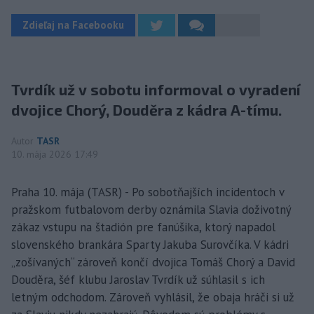
Zdieľaj na Facebooku
Tvrdík už v sobotu informoval o vyradení
dvojice Chorý, Douděra z kádra A-tímu.
Autor
TASR
10. mája 2026 17:49
Praha 10. mája (TASR) - Po sobotňajších incidentoch v
pražskom futbalovom derby oznámila Slavia doživotný
zákaz vstupu na štadión pre fanúšika, ktorý napadol
slovenského brankára Sparty Jakuba Surovčíka. V kádri
„zošívaných“ zároveň končí dvojica Tomáš Chorý a David
Douděra, šéf klubu Jaroslav Tvrdík už súhlasil s ich
letným odchodom. Zároveň vyhlásil, že obaja hráči si už