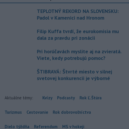
TEPLOTNÝ REKORD NA SLOVENSKU:
Padol v Kamenici nad Hronom
Filip Kuffa tvrdí, že eurokomisia mu
dala za pravdu pri zonácii
Pri horúčavách myslite aj na zvieratá.
Viete, kedy potrebujú pomoc?
ŠTIBRAVÁ: Štvrté miesto v silnej
svetovej konkurencii je výborné
Aktuálne témy:
Kvízy
Podcasty
Rok Ľ.Štúra
Turizmus
Cestovanie
Rok dobrovoľníctva
Dielo týždňa
Referendum
MS v hokeji