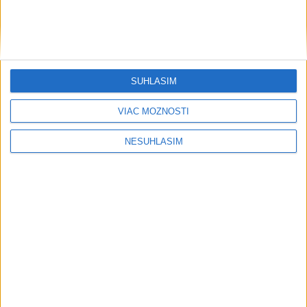
SÚHLASÍM
VIAC MOŽNOSTÍ
NESÚHLASÍM
....