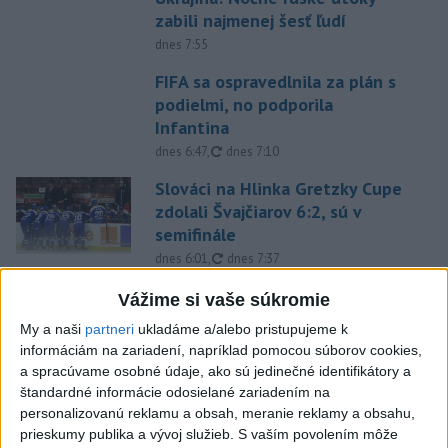
zabili najmenej šesť ľudí
dnes 7:55
FIFA sa ospravedlnila za plán s
podielmi, no podporila
Infantina
aktualizované
dnes 6:47
,
dnes 7:10
Slováci na Hlinka Gretzky Cupe
zdolali Švajčiarov 6:2, sú v
semifinále
aktualizované
dnes 6:01
,
dnes 7:37
Práve teraz
Vážime si vaše súkromie
My a naši
partneri
ukladáme a/alebo pristupujeme k
-
Končiaci kolumbijský minister obrany Pedro Sánchez v
09:15
informáciám na zariadení, napríklad pomocou súborov cookies,
stredu
vystríhal pred možnými teroristickými činmi počas inaugurácie
a spracúvame osobné údaje, ako sú jedinečné identifikátory a
novozvoleného prezidenta Abelarda de la Espriellu.
štandardné informácie odosielané zariadením na
personalizovanú reklamu a obsah, meranie reklamy a obsahu,
Viac
prieskumy publika a vývoj služieb.
S vaším povolením môže
Videá a prenosy TASR TV