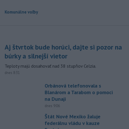
Komunálne voľby
Aj štvrtok bude horúci, dajte si pozor na
búrky a silnejší vietor
Teploty majú dosahovať nad 38 stupňov Celzia.
dnes 8:31
Orbánová telefonovala s
Blanárom a Tarabom o pomoci
na Dunaji
dnes 9:06
Štát Nové Mexiko žaluje
federálnu vládu v kauze