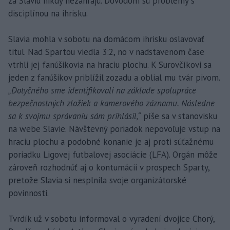
za Slaviu nikdy nezahrajú. Dôvodom sú problémy s
disciplínou na ihrisku.
Slavia mohla v sobotu na domácom ihrisku oslavovať
titul. Nad Spartou viedla 3:2, no v nadstavenom čase
vtrhli jej fanúšikovia na hraciu plochu. K Surovčíkovi sa
jeden z fanúšikov priblížil zozadu a oblial mu tvár pivom.
„Dotyčného sme identifikovali na základe spolupráce
bezpečnostných zložiek a kamerového záznamu. Následne
sa k svojmu správaniu sám prihlásil,“
píše sa v stanovisku
na webe Slavie. Návštevný poriadok nepovoľuje vstup na
hraciu plochu a podobné konanie je aj proti súťažnému
poriadku Ligovej futbalovej asociácie (LFA). Orgán môže
zároveň rozhodnúť aj o kontumácii v prospech Sparty,
pretože Slavia si nesplnila svoje organizátorské
povinnosti.
Tvrdík už v sobotu informoval o vyradení dvojice Chorý,