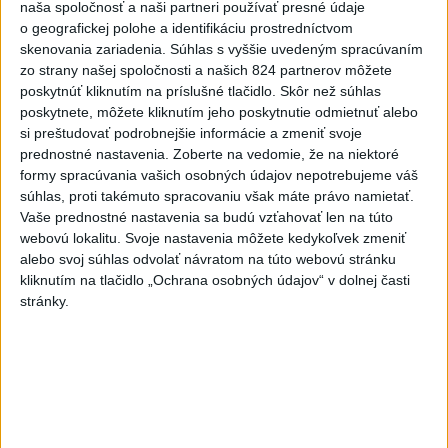
naša spoločnosť a naši partneri používať presné údaje
o geografickej polohe a identifikáciu prostredníctvom
TK Ministra spravodlivosti SR B.
skenovania zariadenia. Súhlas s vyššie uvedeným spracúvaním
Suska
zo strany našej spoločnosti a našich 824 partnerov môžete
poskytnúť kliknutím na príslušné tlačidlo. Skôr než súhlas
poskytnete, môžete kliknutím jeho poskytnutie odmietnuť alebo
Viac
si preštudovať podrobnejšie informácie a zmeniť svoje
Najčítanejšie
prednostné nastavenia.
Zoberte na vedomie, že na niektoré
formy spracúvania vašich osobných údajov nepotrebujeme váš
6h
24h
7d
súhlas, proti takémuto spracovaniu však máte právo namietať.
Vaše prednostné nastavenia sa budú vzťahovať len na túto
Český herec Vladimír Polívka odmietol
1
webovú lokalitu. Svoje nastavenia môžete kedykoľvek zmeniť
zaujímavé filmové projekty
alebo svoj súhlas odvolať návratom na túto webovú stránku
kliknutím na tlačidlo „Ochrana osobných údajov“ v dolnej časti
stránky.
2
Predstavitelia Mladého Hlasu podali trestné oznámenie
na I. Korčoka
3
Mesto Martin vypovedalo zmluvy na tri rozpracované
investičné akcie
4
V Košiciach Nad jazerom začína výstavba