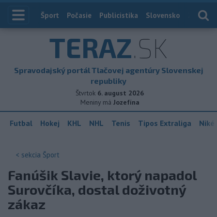
Index
Šport
Počasie
Publicistika
Slovensko
Zahranič
TERAZ
.SK
Spravodajský portál Tlačovej agentúry Slovenskej
republiky
Štvrtok
6. august 2026
Meniny má
Jozefína
Futbal
Hokej
KHL
NHL
Tenis
Tipos Extraliga
Niké 
< sekcia
Šport
Fanúšik Slavie, ktorý napadol
Surovčíka, dostal doživotný
zákaz