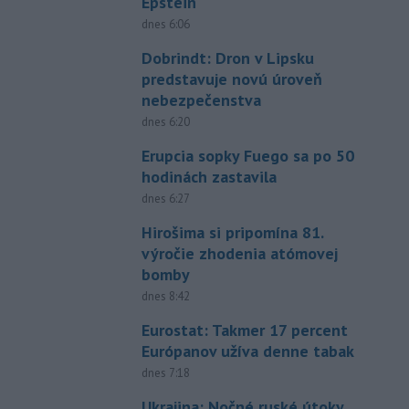
Epstein
dnes 6:06
Dobrindt: Dron v Lipsku
predstavuje novú úroveň
nebezpečenstva
dnes 6:20
Erupcia sopky Fuego sa po 50
hodinách zastavila
dnes 6:27
Hirošima si pripomína 81.
výročie zhodenia atómovej
bomby
dnes 8:42
Eurostat: Takmer 17 percent
Európanov užíva denne tabak
dnes 7:18
Ukrajina: Nočné ruské útoky