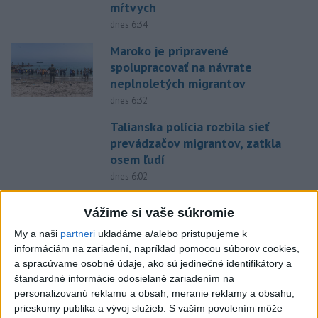
mŕtvych
dnes 6:34
Maroko je pripravené
spolupracovať na návrate
neplnoletých migrantov
dnes 6:32
Talianska polícia rozbila sieť
prevádzačov migrantov, zatkla
osem ľudí
dnes 6:02
Trump chce znovu obmedziť
Vážime si vaše súkromie
udeľovanie občianstva deťom
narodeným v USA
My a naši
partneri
ukladáme a/alebo pristupujeme k
informáciám na zariadení, napríklad pomocou súborov cookies,
dnes 6:10
a spracúvame osobné údaje, ako sú jedinečné identifikátory a
Zelenskyj: Vláda pomôže
štandardné informácie odosielané zariadením na
poľnohospodárom, ktorých
personalizovanú reklamu a obsah, meranie reklamy a obsahu,
prieskumy publika a vývoj služieb.
S vaším povolením môže
zasiahli ruské útoky