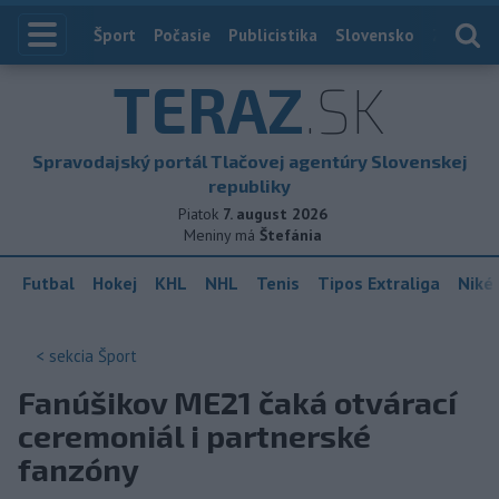
Index
Šport
Počasie
Publicistika
Slovensko
Zahranič
TERAZ
.SK
Spravodajský portál Tlačovej agentúry Slovenskej
republiky
Piatok
7. august 2026
Meniny má
Štefánia
Futbal
Hokej
KHL
NHL
Tenis
Tipos Extraliga
Niké 
< sekcia
Šport
Fanúšikov ME21 čaká otvárací
ceremoniál i partnerské
fanzóny