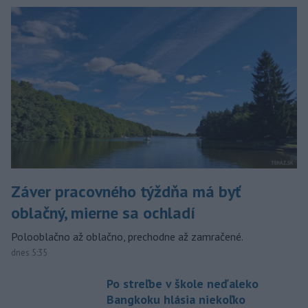
Záver pracovného týždňa má byť
oblačný, mierne sa ochladí
Polooblačno až oblačno, prechodne až zamračené.
dnes 5:35
Po streľbe v škole neďaleko
Bangkoku hlásia niekoľko