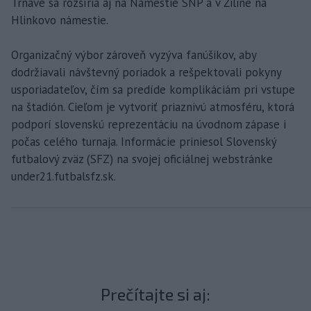
Trnave sa rozšíria aj na Námestie SNP a v Žiline na
Hlinkovo námestie.
Organizačný výbor zároveň vyzýva fanúšikov, aby
dodržiavali návštevný poriadok a rešpektovali pokyny
usporiadateľov, čím sa predíde komplikáciám pri vstupe
na štadión. Cieľom je vytvoriť priaznivú atmosféru, ktorá
podporí slovenskú reprezentáciu na úvodnom zápase i
počas celého turnaja. Informácie priniesol Slovenský
futbalový zväz (SFZ) na svojej oficiálnej webstránke
under21.futbalsfz.sk.
Prečítajte si aj: