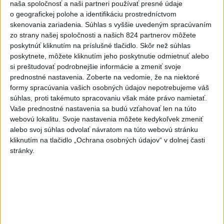
naša spoločnosť a naši partneri používať presné údaje
dnes 6:12
o geografickej polohe a identifikáciu prostredníctvom
V Saudskej Arábii si útoky
skenovania zariadenia. Súhlas s vyššie uvedeným spracúvaním
zo strany našej spoločnosti a našich 824 partnerov môžete
húsíov vyžiadali zranených
poskytnúť kliknutím na príslušné tlačidlo. Skôr než súhlas
civilistov
poskytnete, môžete kliknutím jeho poskytnutie odmietnuť alebo
dnes 6:15
si preštudovať podrobnejšie informácie a zmeniť svoje
prednostné nastavenia.
Zoberte na vedomie, že na niektoré
V prípade zmiznutia študentov
formy spracúvania vašich osobných údajov nepotrebujeme váš
v Mexiku zatkli bývalého
súhlas, proti takémuto spracovaniu však máte právo namietať.
guvernéra
Vaše prednostné nastavenia sa budú vzťahovať len na túto
dnes 6:22
webovú lokalitu. Svoje nastavenia môžete kedykoľvek zmeniť
alebo svoj súhlas odvolať návratom na túto webovú stránku
Afrika jednomyseľne podporila
kliknutím na tlačidlo „Ochrana osobných údajov“ v dolnej časti
Infantina, víta ospravedlnenie
stránky.
FIFA
dnes 6:18
Machata šiesty na stovke,
Gymerská postúpila do finále
na 400 m
aktualizované
dnes 6:08
,
dnes 7:08