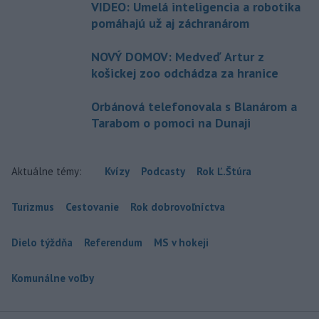
VIDEO: Umelá inteligencia a robotika
pomáhajú už aj záchranárom
NOVÝ DOMOV: Medveď Artur z
košickej zoo odchádza za hranice
Orbánová telefonovala s Blanárom a
Tarabom o pomoci na Dunaji
Aktuálne témy:
Kvízy
Podcasty
Rok Ľ.Štúra
Turizmus
Cestovanie
Rok dobrovoľníctva
Dielo týždňa
Referendum
MS v hokeji
Komunálne voľby