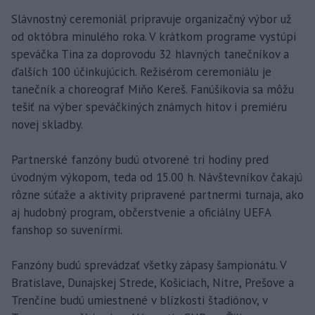
Slávnostný ceremoniál pripravuje organizačný výbor už
od októbra minulého roka. V krátkom programe vystúpi
speváčka Tina za doprovodu 32 hlavných tanečníkov a
ďalších 100 účinkujúcich. Režisérom ceremoniálu je
tanečník a choreograf Miňo Kereš. Fanúšikovia sa môžu
tešiť na výber speváčkiných známych hitov i premiéru
novej skladby.
Partnerské fanzóny budú otvorené tri hodiny pred
úvodným výkopom, teda od 15.00 h. Návštevníkov čakajú
rôzne súťaže a aktivity pripravené partnermi turnaja, ako
aj hudobný program, občerstvenie a oficiálny UEFA
fanshop so suvenírmi.
Fanzóny budú sprevádzať všetky zápasy šampionátu. V
Bratislave, Dunajskej Strede, Košiciach, Nitre, Prešove a
Trenčíne budú umiestnené v blízkosti štadiónov, v