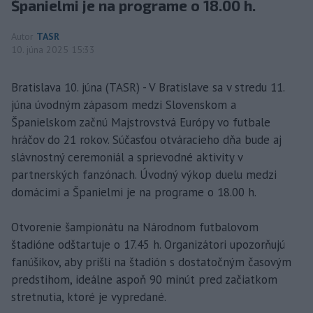
Španielmi je na programe o 18.00 h.
Autor
TASR
10. júna 2025 15:33
Bratislava 10. júna (TASR) - V Bratislave sa v stredu 11.
júna úvodným zápasom medzi Slovenskom a
Španielskom začnú Majstrovstvá Európy vo futbale
hráčov do 21 rokov. Súčasťou otváracieho dňa bude aj
slávnostný ceremoniál a sprievodné aktivity v
partnerských fanzónach. Úvodný výkop duelu medzi
domácimi a Španielmi je na programe o 18.00 h.
Otvorenie šampionátu na Národnom futbalovom
štadióne odštartuje o 17.45 h. Organizátori upozorňujú
fanúšikov, aby prišli na štadión s dostatočným časovým
predstihom, ideálne aspoň 90 minút pred začiatkom
stretnutia, ktoré je vypredané.