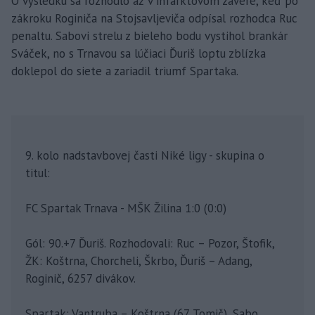
O výsledku sa rozhodlo až v infarktovom závere, keď po
zákroku Roginiča na Stojsavljeviča odpísal rozhodca Ruc
penaltu. Sabovi strelu z bieleho bodu vystihol brankár
Sváček, no s Trnavou sa lúčiaci Ďuriš loptu zblízka
doklepol do siete a zariadil triumf Spartaka.
9. kolo nadstavbovej časti Niké ligy - skupina o
titul:
FC Spartak Trnava - MŠK Žilina 1:0 (0:0)
Gól: 90.+7 Ďuriš. Rozhodovali: Ruc – Pozor, Štofik,
ŽK: Koštrna, Chorcheli, Škrbo, Ďuriš – Adang,
Roginič, 6257 divákov.
Spartak: Vantruba – Koštrna (67. Tomič), Sabo,