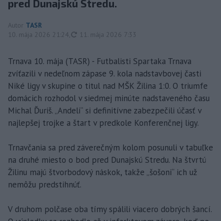
pred Dunajskú Stredu.
Autor
TASR
aktualizované
10. mája 2026 21:24
,
11. mája 2026 7:33
Trnava 10. mája (TASR) - Futbalisti Spartaka Trnava
zvíťazili v nedeľnom zápase 9. kola nadstavbovej časti
Niké ligy v skupine o titul nad MŠK Žilina 1:0. O triumfe
domácich rozhodol v siedmej minúte nadstaveného času
Michal Ďuriš. „Andeli“ si definitívne zabezpečili účasť v
najlepšej trojke a štart v predkole Konferenčnej ligy.
Trnavčania sa pred záverečným kolom posunuli v tabuľke
na druhé miesto o bod pred Dunajskú Stredu. Na štvrtú
Žilinu majú štvorbodový náskok, takže „šošoni“ ich už
nemôžu predstihnúť.
V druhom polčase oba tímy spálili viacero dobrých šancí.