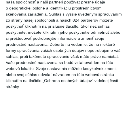
naša spoločnosť a naši partneri používať presné údaje
kraji, vo väčšine okresov Trenčianskeho, Trnavského a
o geografickej polohe a identifikáciu prostredníctvom
Žilinského kraja a v okresoch Snina a Sobrance na východe
skenovania zariadenia. Súhlas s vyššie uvedeným spracúvaním
krajiny.
zo strany našej spoločnosti a našich 824 partnerov môžete
aktualizované
dnes 18:54
,
dnes 19:09
poskytnúť kliknutím na príslušné tlačidlo. Skôr než súhlas
poskytnete, môžete kliknutím jeho poskytnutie odmietnuť alebo
ĎALŠÍ TEPLOTNÝ REKORD:
si preštudovať podrobnejšie informácie a zmeniť svoje
Tentoraz padol v Dolných
prednostné nastavenia.
Zoberte na vedomie, že na niektoré
Plachtinciach
formy spracúvania vašich osobných údajov nepotrebujeme váš
súhlas, proti takémuto spracovaniu však máte právo namietať.
aktualizované
dnes 15:27
,
dnes 17:08
Vaše prednostné nastavenia sa budú vzťahovať len na túto
EK posudzuje obavy týkajúce sa
webovú lokalitu. Svoje nastavenia môžete kedykoľvek zmeniť
uznesení k zonáciám národných
alebo svoj súhlas odvolať návratom na túto webovú stránku
parkov
kliknutím na tlačidlo „Ochrana osobných údajov“ v dolnej časti
stránky.
aktualizované
dnes 16:35
,
dnes 16:38
Na kúpalisku Diakovce UNIKLA
NEZNÁMA LÁTKA
aktualizované
dnes 18:23
,
dnes 18:37
Letíte do Egypta? Myslite na