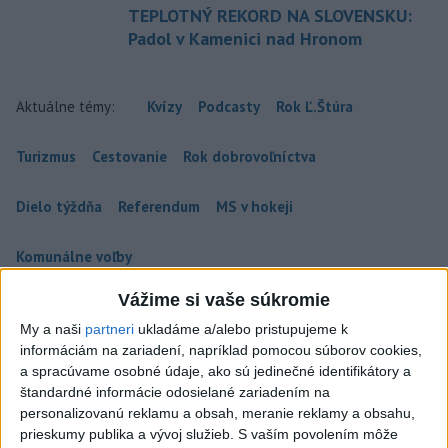
TEPLOTNÝ REKORD NA SLOVENSKU:
Padol v Kamenici nad Hronom
Aktuálne témy:
Kvízy
Podcasty
Rok Ľ.Štúra
Turizmus
Cestovanie
Rok dobrovoľníctva
Dielo týždňa
Referendum
MS v hokeji
Komunálne voľby
Vážime si vaše súkromie
My a naši
partneri
ukladáme a/alebo pristupujeme k
informáciám na zariadení, napríklad pomocou súborov cookies,
ČAKAJTE BÚRKY: Vyskytnú sa do polnoci
a spracúvame osobné údaje, ako sú jedinečné identifikátory a
štandardné informácie odosielané zariadením na
najmä v týchto častiach
personalizovanú reklamu a obsah, meranie reklamy a obsahu,
prieskumy publika a vývoj služieb.
S vaším povolením môže
Výstrahy pred búrkami ústav vyhlásil v celom Bratislavskom