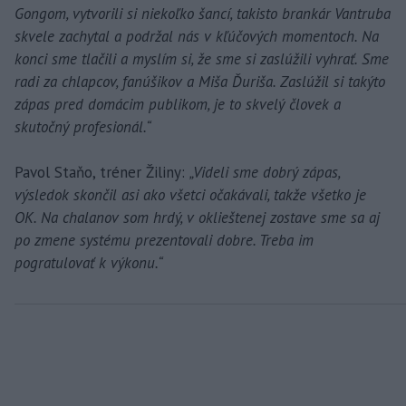
Gongom, vytvorili si niekoľko šancí, takisto brankár Vantruba
skvele zachytal a podržal nás v kľúčových momentoch. Na
konci sme tlačili a myslím si, že sme si zaslúžili vyhrať. Sme
radi za chlapcov, fanúšikov a Miša Ďuriša. Zaslúžil si takýto
zápas pred domácim publikom, je to skvelý človek a
skutočný profesionál.“
Pavol Staňo, tréner Žiliny:
„Videli sme dobrý zápas,
výsledok skončil asi ako všetci očakávali, takže všetko je
OK. Na chalanov som hrdý, v oklieštenej zostave sme sa aj
po zmene systému prezentovali dobre. Treba im
pogratulovať k výkonu.“