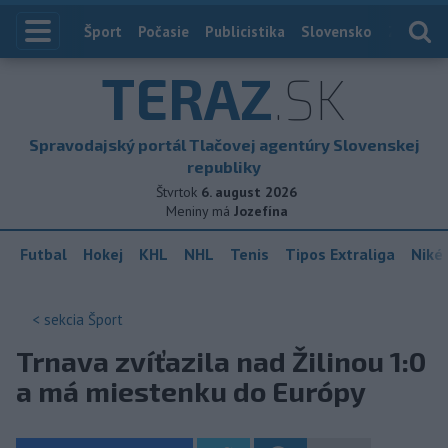
Index
Šport
Počasie
Publicistika
Slovensko
Zahranič
TERAZ
.SK
Spravodajský portál Tlačovej agentúry Slovenskej
republiky
Štvrtok
6. august 2026
Meniny má
Jozefína
Futbal
Hokej
KHL
NHL
Tenis
Tipos Extraliga
Niké 
< sekcia
Šport
Trnava zvíťazila nad Žilinou 1:0
a má miestenku do Európy