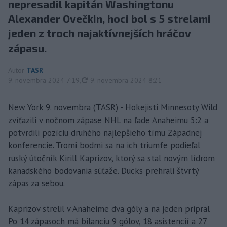
nepresadil kapitán Washingtonu
Alexander Ovečkin, hoci bol s 5 strelami
jeden z troch najaktívnejších hráčov
zápasu.
Autor
TASR
aktualizované
9. novembra 2024 7:19
,
9. novembra 2024 8:21
New York 9. novembra (TASR) - Hokejisti Minnesoty Wild
zvíťazili v nočnom zápase NHL na ľade Anaheimu 5:2 a
potvrdili pozíciu druhého najlepšieho tímu Západnej
konferencie. Tromi bodmi sa na ich triumfe podieľal
ruský útočník Kirill Kaprizov, ktorý sa stal novým lídrom
kanadského bodovania súťaže. Ducks prehrali štvrtý
zápas za sebou.
Kaprizov strelil v Anaheime dva góly a na jeden pripral
Po 14 zápasoch má bilanciu 9 gólov, 18 asistencií a 27