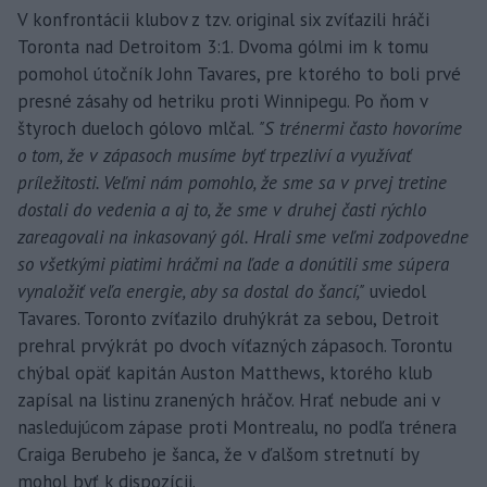
V konfrontácii klubov z tzv. original six zvíťazili hráči
Toronta nad Detroitom 3:1. Dvoma gólmi im k tomu
pomohol útočník John Tavares, pre ktorého to boli prvé
presné zásahy od hetriku proti Winnipegu. Po ňom v
štyroch dueloch gólovo mlčal.
"S trénermi často hovoríme
o tom, že v zápasoch musíme byť trpezliví a využívať
príležitosti. Veľmi nám pomohlo, že sme sa v prvej tretine
dostali do vedenia a aj to, že sme v druhej časti rýchlo
zareagovali na inkasovaný gól. Hrali sme veľmi zodpovedne
so všetkými piatimi hráčmi na ľade a donútili sme súpera
vynaložiť veľa energie, aby sa dostal do šancí,"
uviedol
Tavares. Toronto zvíťazilo druhýkrát za sebou, Detroit
prehral prvýkrát po dvoch víťazných zápasoch. Torontu
chýbal opäť kapitán Auston Matthews, ktorého klub
zapísal na listinu zranených hráčov. Hrať nebude ani v
nasledujúcom zápase proti Montrealu, no podľa trénera
Craiga Berubeho je šanca, že v ďalšom stretnutí by
mohol byť k dispozícii.