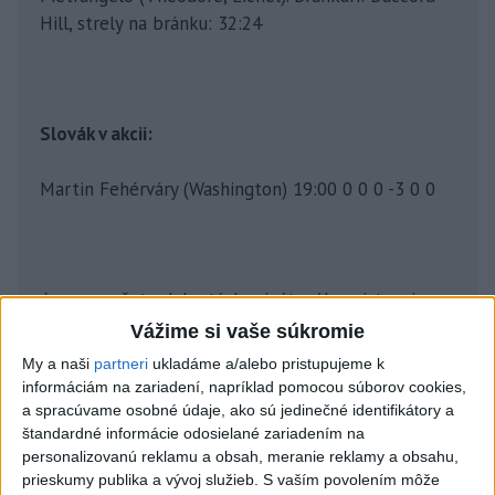
Hill, strely na bránku: 32:24
Slovák v akcii:
Martin Fehérváry (Washington) 19:00 0 0 0 -3 0 0
/pozn.: počet odohratých minút, góly, asistencie,
body, +/-, strely na bránku, trestné minúty/
Vážime si vaše súkromie
My a naši
partneri
ukladáme a/alebo pristupujeme k
informáciám na zariadení, napríklad pomocou súborov cookies,
a spracúvame osobné údaje, ako sú jedinečné identifikátory a
štandardné informácie odosielané zariadením na
personalizovanú reklamu a obsah, meranie reklamy a obsahu,
prieskumy publika a vývoj služieb.
S vaším povolením môže