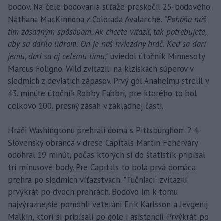
bodov. Na čele bodovania súťaže preskočil 25-bodového
Nathana MacKinnona z Colorada Avalanche.
"Poháňa náš
tím zásadným spôsobom. Ak chcete víťaziť, tak potrebujete,
aby sa darilo lídrom. On je náš hviezdny hráč. Keď sa darí
jemu, darí sa aj celému tímu,"
uviedol útočník Minnesoty
Marcus Foligno. Wild zvíťazili na klziskách súperov v
siedmich z deviatich zápasov. Prvý gól Anaheimu strelil v
43. minúte útočník Robby Fabbri, pre ktorého to bol
celkovo 100. presný zásah v základnej časti.
Hráči Washingtonu prehrali doma s Pittsburghom 2:4.
Slovenský obranca v drese Capitals Martin Fehérváry
odohral 19 minút, počas ktorých si do štatistík pripísal
tri mínusové body. Pre Capitals to bola prvá domáca
prehra po siedmich víťazstvách. "Tučniaci" zvíťazili
prvýkrát po dvoch prehrách. Bodovo im k tomu
najvýraznejšie pomohli veteráni Erik Karlsson a Jevgenij
Malkin, ktorí si pripísali po góle i asistencii. Prvýkrát po