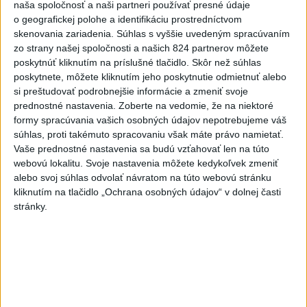
naša spoločnosť a naši partneri používať presné údaje
o geografickej polohe a identifikáciu prostredníctvom
skenovania zariadenia. Súhlas s vyššie uvedeným spracúvaním
Zdieľaj na Facebooku
zo strany našej spoločnosti a našich 824 partnerov môžete
poskytnúť kliknutím na príslušné tlačidlo. Skôr než súhlas
poskytnete, môžete kliknutím jeho poskytnutie odmietnuť alebo
si preštudovať podrobnejšie informácie a zmeniť svoje
prednostné nastavenia.
Zoberte na vedomie, že na niektoré
formy spracúvania vašich osobných údajov nepotrebujeme váš
súhlas, proti takémuto spracovaniu však máte právo namietať.
Vaše prednostné nastavenia sa budú vzťahovať len na túto
webovú lokalitu. Svoje nastavenia môžete kedykoľvek zmeniť
Neprehliadnite
alebo svoj súhlas odvolať návratom na túto webovú stránku
kliknutím na tlačidlo „Ochrana osobných údajov“ v dolnej časti
stránky.
ĎALŠÍ TEPLOTNÝ REKORD: Tentoraz
padol v Dolných Plachtinciach
V Budapešti opäť padol teplotný
rekord, tretí za päť týždňov