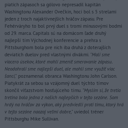
piatich zápasoch sa gólovo nepresadil kapitán
Washingtonu Alexander Ovečkin, hoci bol s 5 strelami
jeden z troch najaktívnejších hráčov zápasu. Pre
Fehérváryho to bol prvý duel s tromi mínusovými bodmi
od 29. marca. Capitals sú na domácom ľade druhý
najlepší tím Východnej konferencie a prehra s
Pittsburghom bola pre nich iba druhá z doterajších
deviatich duelov pred vlastnými divákmi.
"Mali sme
viacero úsekov, ktoré mohli zmeniť smerovanie zápasu.
Neodohrali sme najlepší duel, ale mohli sme využiť viac
šancí,"
poznamenal obranca Washingtonu John Carlson.
Piatykrát za sebou sa vzájomný duel týchto tímov
skončil víťazstvom hosťujúceho tímu.
"Myslím si, že tretia
tretina bola jedna z našich najlepších v tejto sezóne. Som
hrdý na hráčov za výkon, aký predviedli proti tímu, ktorý hrá
v tejto sezóne naozaj veľmi dobre,"
uviedol tréner
Pittsburghu Mike Sullivan.