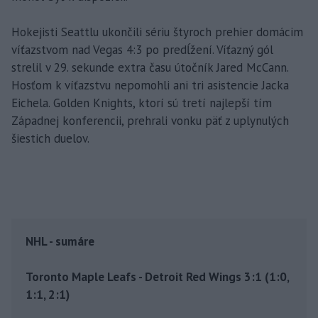
Hokejisti Seattlu ukončili sériu štyroch prehier domácim
víťazstvom nad Vegas 4:3 po predĺžení. Víťazný gól
strelil v 29. sekunde extra času útočník Jared McCann.
Hosťom k víťazstvu nepomohli ani tri asistencie Jacka
Eichela. Golden Knights, ktorí sú tretí najlepší tím
Západnej konferencii, prehrali vonku päť z uplynulých
šiestich duelov.
NHL - sumáre
Toronto Maple Leafs - Detroit Red Wings 3:1 (1:0,
1:1, 2:1)