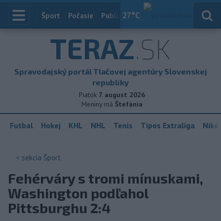
27
°C
Index
Šport
Počasie
Publicistika
Slovensko
Zahranič
TERAZ
.SK
Spravodajský portál Tlačovej agentúry Slovenskej
republiky
Piatok
7. august 2026
Meniny má
Štefánia
Futbal
Hokej
KHL
NHL
Tenis
Tipos Extraliga
Niké 
< sekcia
Šport
Fehérváry s tromi mínuskami,
Washington podľahol
Pittsburghu 2:4