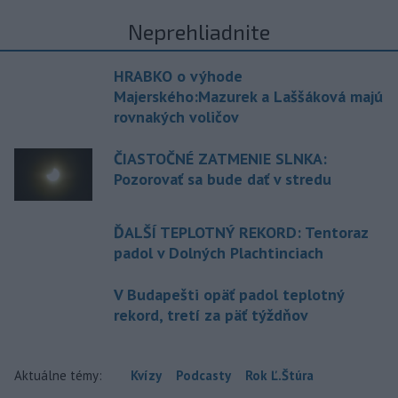
Neprehliadnite
HRABKO o výhode
Majerského:Mazurek a Laššáková majú
rovnakých voličov
ČIASTOČNÉ ZATMENIE SLNKA:
Pozorovať sa bude dať v stredu
ĎALŠÍ TEPLOTNÝ REKORD: Tentoraz
padol v Dolných Plachtinciach
V Budapešti opäť padol teplotný
rekord, tretí za päť týždňov
Aktuálne témy:
Kvízy
Podcasty
Rok Ľ.Štúra