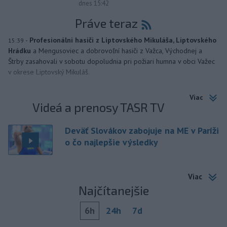
dnes 15:42
Práve teraz
-
Profesionálni hasiči z Liptovského Mikuláša, Liptovského
15:39
Hrádku
a Mengusoviec a dobrovoľní hasiči z Važca, Východnej a
Štrby zasahovali v sobotu dopoludnia pri požiari humna v obci Važec
v okrese Liptovský Mikuláš.
Viac
Videá a prenosy TASR TV
Deväť Slovákov zabojuje na ME v Paríži
o čo najlepšie výsledky
Viac
Najčítanejšie
6h
24h
7d