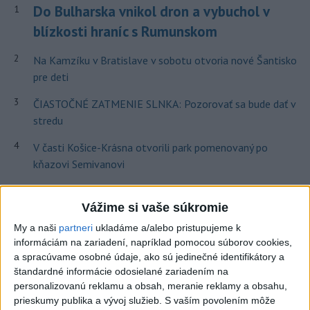
Do Bulharska vnikol dron a vybuchol v
1
blízkosti hraníc s Rumunskom
2
Na Kamzíku v Bratislave v sobotu otvoria nové Šantisko
pre deti
3
ČIASTOČNÉ ZATMENIE SLNKA: Pozorovať sa bude dať v
stredu
4
V časti Košice-Krásna otvorili park pomenovaný po
kňazovi Semivanovi
5
ÚPLNÉ ZATMENIE SLNKA: Časť Európy zahalí tma,
Vážime si vaše súkromie
hrozia dôsledky
My a naši
partneri
ukladáme a/alebo pristupujeme k
6
INTOXIKOVALA SA OSOBA: Požiar v Braväcove zasiahol
informáciám na zariadení, napríklad pomocou súborov cookies,
10 stavieb
a spracúvame osobné údaje, ako sú jedinečné identifikátory a
štandardné informácie odosielané zariadením na
7
Pekárka zachránila život svojim zákazníkom, ktorí sa pár
personalizovanú reklamu a obsah, meranie reklamy a obsahu,
dní neukázali
prieskumy publika a vývoj služieb.
S vaším povolením môže