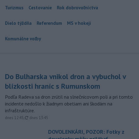
Turizmus
Cestovanie
Rok dobrovoľníctva
Dielo týždňa
Referendum
MS v hokeji
Komunálne voľby
Do Bulharska vnikol dron a vybuchol v
blízkosti hraníc s Rumunskom
Podľa Radeva sa dron zrútil na slnečnicovom poli a pri tomto
incidente nedošlo k žiadnym obetiam ani škodám na
infraštruktúre.
aktualizované
dnes 12:45
,
dnes 13:45
DOVOLENKÁRI, POZOR: Fotky z
dovolenky môžu prilákať