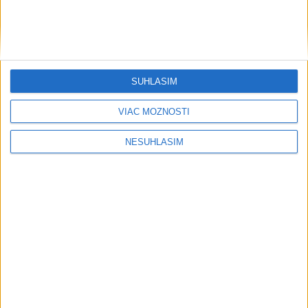
SÚHLASÍM
VIAC MOŽNOSTÍ
NESÚHLASÍM
....