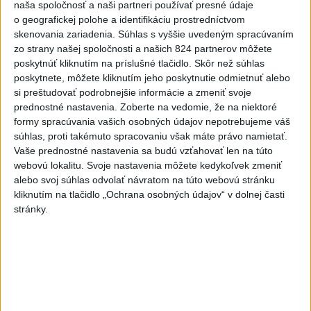
naša spoločnosť a naši partneri používať presné údaje
o geografickej polohe a identifikáciu prostredníctvom
Najnovšie správy na Teraz.sk
skenovania zariadenia. Súhlas s vyššie uvedeným spracúvaním
Vyhlásenia
zo strany našej spoločnosti a našich 824 partnerov môžete
poskytnúť kliknutím na príslušné tlačidlo. Skôr než súhlas
Priame prenosy z Národnej rady SR
poskytnete, môžete kliknutím jeho poskytnutie odmietnuť alebo
si preštudovať podrobnejšie informácie a zmeniť svoje
prednostné nastavenia.
Zoberte na vedomie, že na niektoré
formy spracúvania vašich osobných údajov nepotrebujeme váš
súhlas, proti takémuto spracovaniu však máte právo namietať.
Politika na sociálnych sieťach
Vaše prednostné nastavenia sa budú vzťahovať len na túto
webovú lokalitu. Svoje nastavenia môžete kedykoľvek zmeniť
alebo svoj súhlas odvolať návratom na túto webovú stránku
Zobraziť viac
Info
kliknutím na tlačidlo „Ochrana osobných údajov“ v dolnej časti
stránky.
Najnovšie videá
Najsledovanejšie videá
Keď sa pomýliš, aj pravdu povieš | Ivan
KORČOK
dnes 13:03
|
Korčok Ivan
|
562
zobrazení