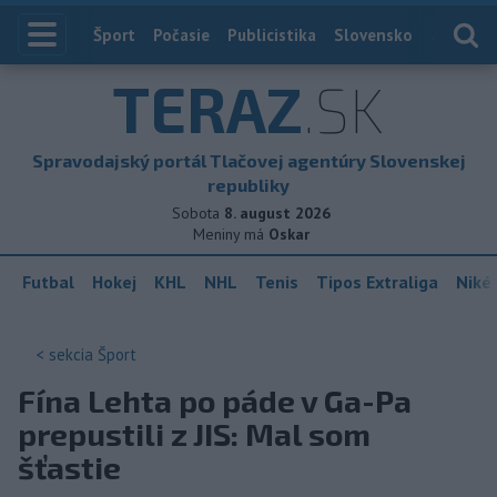
Index
Šport
Počasie
Publicistika
Slovensko
Zahranič
TERAZ
.SK
Spravodajský portál Tlačovej agentúry Slovenskej
republiky
Sobota
8. august 2026
Meniny má
Oskar
Futbal
Hokej
KHL
NHL
Tenis
Tipos Extraliga
Niké 
< sekcia
Šport
Fína Lehta po páde v Ga-Pa
prepustili z JIS: Mal som
šťastie