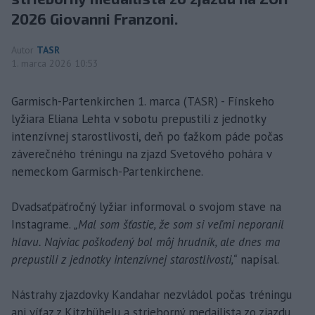
2026 Giovanni Franzoni.
Autor
TASR
1. marca 2026 10:53
Garmisch-Partenkirchen 1. marca (TASR) - Fínskeho
lyžiara Eliana Lehta v sobotu prepustili z jednotky
intenzívnej starostlivosti, deň po ťažkom páde počas
záverečného tréningu na zjazd Svetového pohára v
nemeckom Garmisch-Partenkirchene.
Dvadsaťpäťročný lyžiar informoval o svojom stave na
Instagrame.
„Mal som šťastie, že som si veľmi neporanil
hlavu. Najviac poškodený bol môj hrudník, ale dnes ma
prepustili z jednotky intenzívnej starostlivosti,“
napísal.
Nástrahy zjazdovky Kandahar nezvládol počas tréningu
ani víťaz z Kitzbühelu a strieborný medailista zo zjazdu