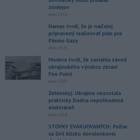
zlodejov
dnes 15:15
Hamas tvrdí, že je naďalej
pripravený realizovať plán pre
Pásmo Gazy
dnes 15:25
Moskva tvrdí, že zasiahla závod
ukrajinského výrobcu zbraní
Fire Point
dnes 13:55
Zelenskyj: Ukrajine nezostala
prakticky žiadna nepoškodená
elektráreň
dnes 15:18
STOVKY EVAKUOVANÝCH: Požiar
sa šíril blízko dovolenkovej