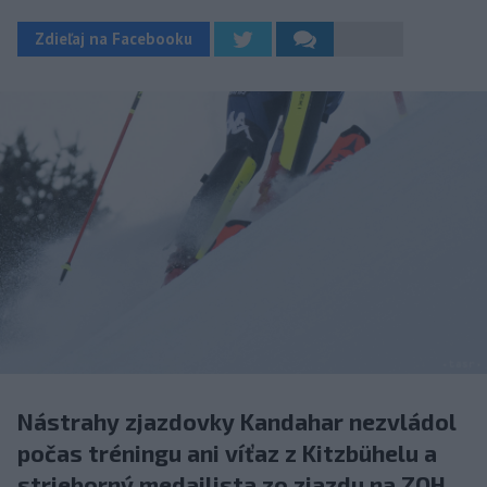
Zdieľaj na Facebooku
Nástrahy zjazdovky Kandahar nezvládol
počas tréningu ani víťaz z Kitzbühelu a
strieborný medailista zo zjazdu na ZOH