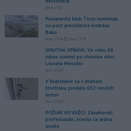
destinácie
dnes 15:01
Poslanecký klub Tiszy nominuje
na post prezidenta Andrása
Baku
aktualizované
dnes 13:44
,
dnes 13:59
SMUTNÁ SPRÁVA: Vo veku 68
rokov zomrel po chorobe otec
Lionela Messiho
dnes 15:34
V Bratislave sa v druhom
štvrťroku predalo 652 nových
bytov
dnes 15:10
POŽIAR VO VAŽCI: Zasahovali
profesionáli, zranila sa jedna
osoba