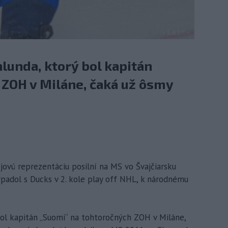
lunda, ktorý bol kapitán
 ZOH v Miláne, čaká už ôsmy
ejovú reprezentáciu posilní na MS vo Švajčiarsku
padol s Ducks v 2. kole play off NHL, k národnému
bol kapitán „Suomi“ na tohtoročných ZOH v Miláne,