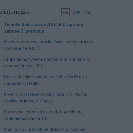
ajčítanejšie
6h
24h
7d
Twente deklasovalo DAC 6:0 v prvom
zápase 3. predkola
Machata šiesty na stovke, Gymerská postúpila
do finále na 400 m
Afrika jednomyseľne podporila Infantina, víta
ospravedlnenie FIFA
Deväť Slovákov zabojuje na ME v Paríži o čo
najlepšie výsledky
Kováčik o zastavení financií pre SFZ: Možno
zrušíme prípravné zápasy
Borbélyho Ferencváros zdolal Górnik pod
vedením Gašparíka 1:0
Rodri povolil Barcelone diskusie o možnom