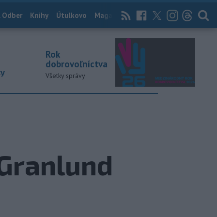
 Odber
Knihy
Útulkovo
Magazín
News Now
Archív
TASR
Rok
dobrovoľníctva
ky
Všetky správy
 Granlund