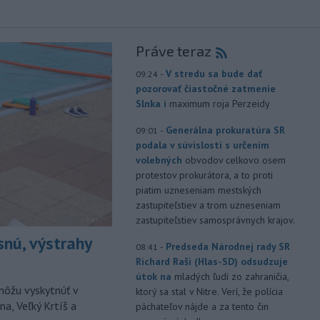
Práve teraz
-
V stredu sa bude dať
09:24
pozorovať čiastočné zatmenie
Slnka i
maximum roja Perzeidy
-
Generálna prokuratúra SR
09:01
podala v súvislosti s určením
volebných
obvodov celkovo osem
protestov prokurátora, a to proti
piatim uzneseniam mestských
zastupiteľstiev a trom uzneseniam
zastupiteľstiev samosprávnych krajov.
snú, výstrahy
-
Predseda Národnej rady SR
08:41
Richard Raši (Hlas-SD) odsudzuje
útok na
mladých ľudí zo zahraničia,
môžu vyskytnúť v
ktorý sa stal v Nitre. Verí, že polícia
a, Veľký Krtíš a
páchateľov nájde a za tento čin