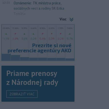
12:26
Oznámenie: TK ministra práce,
sociálnych vecí a rodiny SR Erika
Tomáša
Viac
Priame prenosy
z Národnej rady
ZOBRAZIŤ VIAC