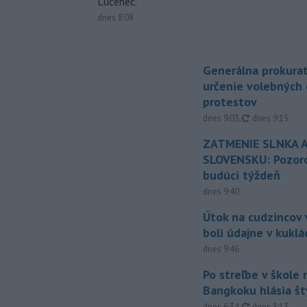
Lučenec.
dnes 8:08
Generálna prokurat
určenie volebných
protestov
aktualizované
dnes 9:03
,
dnes 9:15
ZATMENIE SLNKA A
SLOVENSKU: Pozoro
budúci týždeň
dnes 9:40
Útok na cudzincov v
boli údajne v kuklá
dnes 9:46
Po streľbe v škole
Bangkoku hlásia š
aktualizované
dnes 6:34
,
dnes 8:13