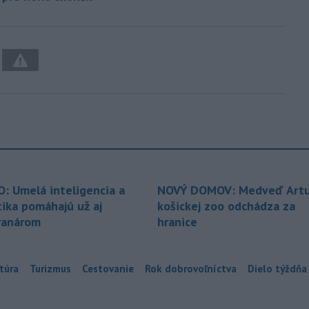
O: Umelá inteligencia a
NOVÝ DOMOV: Medveď Artu
tika pomáhajú už aj
košickej zoo odchádza za
ranárom
hranice
túra
Turizmus
Cestovanie
Rok dobrovoľníctva
Dielo týždňa