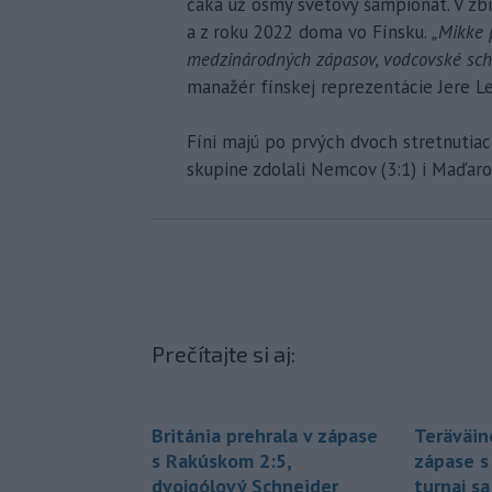
čaká už ôsmy svetový šampionát. V zb
a z roku 2022 doma vo Fínsku.
„Mikke 
medzinárodných zápasov, vodcovské scho
manažér fínskej reprezentácie Jere Le
Fíni majú po prvých dvoch stretnutiac
skupine zdolali Nemcov (3:1) i Maďarov
Prečítajte si aj:
Británia prehrala v zápase
Teräväine
s Rakúskom 2:5,
zápase 
dvojgólový Schneider
turnaj sa