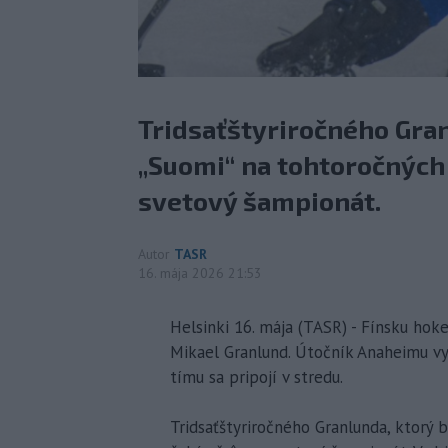
Tridsaťštyriročného Gran
„Suomi“ na tohtoročných
svetový šampionát.
Autor
TASR
16. mája 2026 21:53
Helsinki 16. mája (TASR) - Fínsku hok
Mikael Granlund. Útočník Anaheimu vy
tímu sa pripojí v stredu.
Tridsaťštyriročného Granlunda, ktorý 