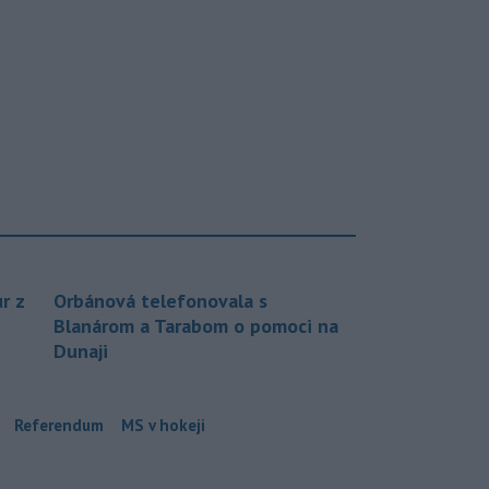
r z
Orbánová telefonovala s
Blanárom a Tarabom o pomoci na
Dunaji
Referendum
MS v hokeji