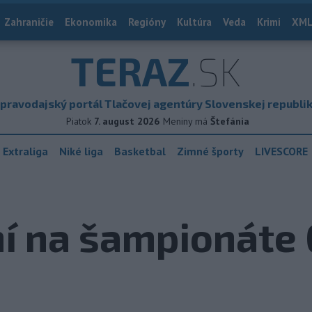
Zahraničie
Ekonomika
Regióny
Kultúra
Veda
Krimi
XML
TERAZ
.SK
pravodajský portál Tlačovej agentúry Slovenskej republi
Piatok
7. august 2026
Meniny má
Štefánia
 Extraliga
Niké liga
Basketbal
Zimné športy
LIVESCORE
ní na šampionáte