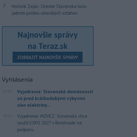
7
Historik Zajac: Územie Slovenska bolo
jadrom poľsko-uhorských vzťahov
Najnovšie správy
na Teraz.sk
ZOBRAZIŤ NAJNOVŠIE SPRÁVY
Vyhlásenia
Vyjadrenie: Slovenské domácnosti
07:55
sú pred krátkodobými výkyvmi
cien elektriny...
18:12
Vyjadrenie: MZVEZ: Slovensko chce
využiť EXPO 2027 v Belehrade na
podporu...