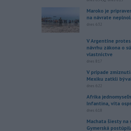
Maroko je priprave
na návrate neplno
dnes 6:32
V Argentíne protes
návrhu zákona o 
vlastníctve
dnes 8:17
V prípade zmiznuti
Mexiku zatkli býv
dnes 6:22
Afrika jednomyseľn
Infantina, víta os
dnes 6:18
Machata šiesty na 
Gymerská postúpila