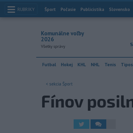
RUBRIKY
Index
Šport
Počasie
Publicistika
Slovensko
Komunálne voľby
2026
S
Všetky správy
Futbal
Hokej
KHL
NHL
Tenis
Tipos
< sekcia
Šport
Fínov posil