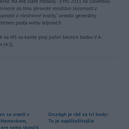
ierke má dve zlaté medaily - z MS 2011 na Slovensku
prinesie do tímu obrovské množstvo skúseností z
pnosti a všestranné kvality,“
uviedol generálny
htinen podľa webu leijonat.fi.
h na MS na konte plný počet šiestich bodov. V A-
 (4:1).
n sa zranil v
Országh je rád za tri body:
s Nemeckom,
To je najdôležitejšie
 pre neho skončil