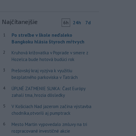
Najčítanejšie
6h
24h
7d
Po streľbe v škole neďaleko
1
Bangkoku hlásia štyroch mŕtvych
2
Kruhová križovatka v Poprade v smere z
Hozelca bude hotová budúci rok
3
Prešovský kraj vyzýva k využitiu
bezplatného parkoviska v Tatrách
4
ÚPLNÉ ZATMENIE SLNKA: Časť Európy
zahalí tma, hrozia dôsledky
5
V Košiciach Nad jazerom začína výstavba
chodníka,otvorili aj pumptrack
6
Mesto Martin vypovedalo zmluvy na tri
rozpracované investičné akcie