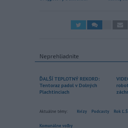
Neprehliadnite
ĎALŠÍ TEPLOTNÝ REKORD:
VIDE
Tentoraz padol v Dolných
robo
Plachtinciach
zách
Aktuálne témy:
Kvízy
Podcasty
Rok Ľ.Š
Komunálne voľby