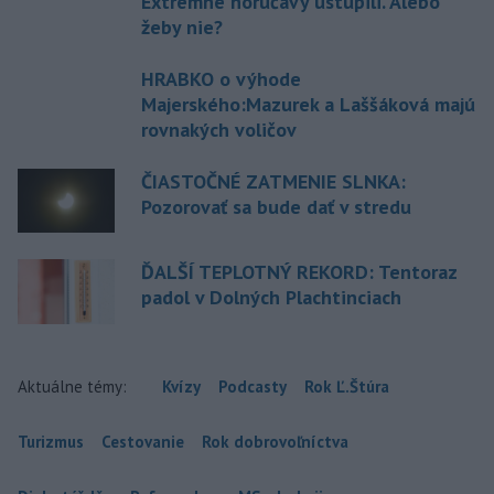
Extrémne horúčavy ustúpili. Alebo
žeby nie?
HRABKO o výhode
Majerského:Mazurek a Laššáková majú
rovnakých voličov
ČIASTOČNÉ ZATMENIE SLNKA:
Pozorovať sa bude dať v stredu
ĎALŠÍ TEPLOTNÝ REKORD: Tentoraz
padol v Dolných Plachtinciach
Aktuálne témy:
Kvízy
Podcasty
Rok Ľ.Štúra
Turizmus
Cestovanie
Rok dobrovoľníctva