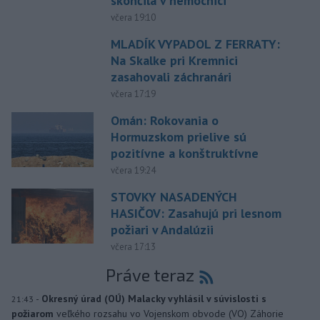
skončila v nemocnici
včera 19:10
MLADÍK VYPADOL Z FERRATY:
Na Skalke pri Kremnici
zasahovali záchranári
včera 17:19
Omán: Rokovania o
Hormuzskom prielive sú
pozitívne a konštruktívne
včera 19:24
STOVKY NASADENÝCH
HASIČOV: Zasahujú pri lesnom
požiari v Andalúzii
včera 17:13
Práve teraz
-
Okresný úrad (OÚ) Malacky vyhlásil v súvislosti s
21:43
požiarom
veľkého rozsahu vo Vojenskom obvode (VO) Záhorie