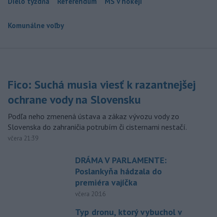
Dielo týždňa
Referendum
MS v hokeji
Komunálne voľby
Fico: Suchá musia viesť k razantnejšej
ochrane vody na Slovensku
Podľa neho zmenená ústava a zákaz vývozu vody zo
Slovenska do zahraničia potrubím či cisternami nestačí.
včera 21:39
DRÁMA V PARLAMENTE:
Poslankyňa hádzala do
premiéra vajíčka
včera 20:16
Typ dronu, ktorý vybuchol v