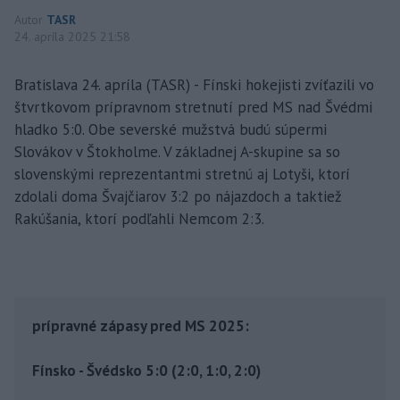
Autor
TASR
24. apríla 2025 21:58
Bratislava 24. apríla (TASR) - Fínski hokejisti zvíťazili vo
štvrtkovom prípravnom stretnutí pred MS nad Švédmi
hladko 5:0. Obe severské mužstvá budú súpermi
Slovákov v Štokholme. V základnej A-skupine sa so
slovenskými reprezentantmi stretnú aj Lotyši, ktorí
zdolali doma Švajčiarov 3:2 po nájazdoch a taktiež
Rakúšania, ktorí podľahli Nemcom 2:3.
prípravné zápasy pred MS 2025:
Fínsko - Švédsko 5:0 (2:0, 1:0, 2:0)