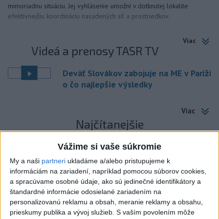
mimoriadnu situáciu. Jej vyhlásenie umožní v dotknutej lokalite
efektívnejšiu koordináciu nasadených síl a prostriedkov.
Viac
Videá a prenosy TASR TV
Deväť Slovákov zabojuje na ME v Paríži
o čo najlepšie výsledky
Viac
Najčítanejšie
6h
24h
7d
Vážime si vaše súkromie
My a naši
partneri
ukladáme a/alebo pristupujeme k
DRÁMA V PARLAMENTE: Poslankyňa
1
informáciám na zariadení, napríklad pomocou súborov cookies,
hádzala do premiéra vajíčka
a spracúvame osobné údaje, ako sú jedinečné identifikátory a
štandardné informácie odosielané zariadením na
2
SMRŤ V HORÁCH: V Západných Tatrách zomrel 76-ročný
personalizovanú reklamu a obsah, meranie reklamy a obsahu,
prieskumy publika a vývoj služieb.
S vaším povolením môže
turista