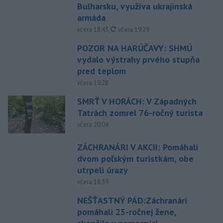
Bulharsku, využíva ukrajinská
armáda
aktualizované
včera 18:43
,
včera 19:29
POZOR NA HARÚČAVY: SHMÚ
vydalo výstrahy prvého stupňa
pred teplom
včera 19:28
SMRŤ V HORÁCH: V Západných
Tatrách zomrel 76-ročný turista
včera 20:04
ZÁCHRANÁRI V AKCII: Pomáhali
dvom poľským turistkám, obe
utrpeli úrazy
včera 18:39
NEŠŤASTNÝ PÁD:Záchranári
pomáhali 25-ročnej žene,