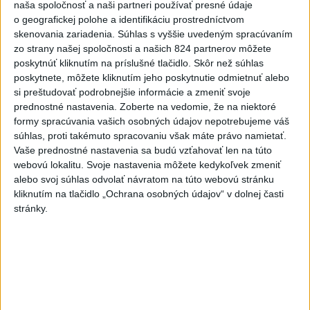
naša spoločnosť a naši partneri používať presné údaje
3
Do Bulharska vnikol dron a vybuchol v blízkosti hraníc s
o geografickej polohe a identifikáciu prostredníctvom
skenovania zariadenia. Súhlas s vyššie uvedeným spracúvaním
Rumunskom
zo strany našej spoločnosti a našich 824 partnerov môžete
4
Očovská folklórna hruda tradične privítala domáce
poskytnúť kliknutím na príslušné tlačidlo. Skôr než súhlas
poskytnete, môžete kliknutím jeho poskytnutie odmietnuť alebo
folklórne kolektívy
si preštudovať podrobnejšie informácie a zmeniť svoje
5
Kúpele Brusno pripravujú 19. ročník festivalu Jozefa
prednostné nastavenia.
Zoberte na vedomie, že na niektoré
formy spracúvania vašich osobných údajov nepotrebujeme váš
Bednárika
súhlas, proti takémuto spracovaniu však máte právo namietať.
6
V blízkosti Vojenského technického a skúšobného ústavu
Vaše prednostné nastavenia sa budú vzťahovať len na túto
webovú lokalitu. Svoje nastavenia môžete kedykoľvek zmeniť
Záhorie HORÍ
alebo svoj súhlas odvolať návratom na túto webovú stránku
7
V časti Košice-Krásna otvorili park pomenovaný po
kliknutím na tlačidlo „Ochrana osobných údajov“ v dolnej časti
stránky.
kňazovi Semivanovi
Najnovšie správy na Teraz.sk
Vyhlásenia
Priame prenosy z Národnej rady SR