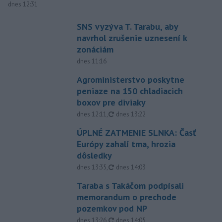
dnes 12:31
SNS vyzýva T. Tarabu, aby
navrhol zrušenie uznesení k
zonáciám
dnes 11:16
Agroministerstvo poskytne
peniaze na 150 chladiacich
boxov pre diviaky
aktualizované
dnes 12:11
,
dnes 13:22
ÚPLNÉ ZATMENIE SLNKA: Časť
Európy zahalí tma, hrozia
dôsledky
aktualizované
dnes 13:35
,
dnes 14:03
Taraba s Takáčom podpísali
memorandum o prechode
pozemkov pod NP
aktualizované
dnes 13:26
,
dnes 14:05