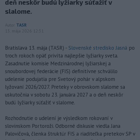
deň neskôr budú lyžiarky súťažiť v
slalome.
Autor
TASR
13. mája 2026 12:31
Bratislava 13. mája (TASR) -
Slovenské stredisko Jasná
po
troch rokoch opäť privíta najlepšie lyžiarky sveta.
Zasadnutie komisie Medzinárodnej lyžiarskej a
snoubordovej federácie (FIS) definitívne schválilo
udelenie podujatia pre Svetový pohár v alpskom
lyžovaní 2026/2027. Preteky v obrovskom slalome sa
uskutočnia v sobotu 23. januára 2027 a o deň neskôr
budú lyžiarky súťažiť v slalome.
Rozhodnutie o udelení je výsledkom rokovaní v
slovinskom Portoroži. Odborné diskusie viedla Jana
Palovičová, členka štruktúr FIS a riaditeľka pretekov SP v