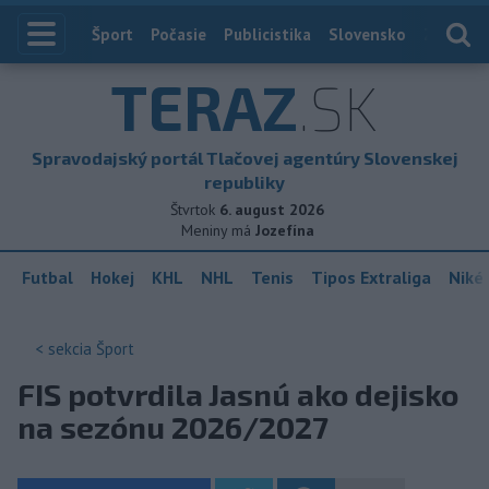
Index
Šport
Počasie
Publicistika
Slovensko
Zahranič
TERAZ
.SK
Spravodajský portál Tlačovej agentúry Slovenskej
republiky
Štvrtok
6. august 2026
Meniny má
Jozefína
Futbal
Hokej
KHL
NHL
Tenis
Tipos Extraliga
Niké 
< sekcia
Šport
FIS potvrdila Jasnú ako dejisko
na sezónu 2026/2027