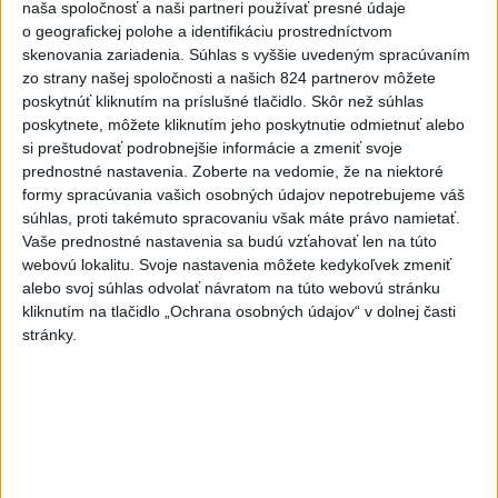
naša spoločnosť a naši partneri používať presné údaje
v Paríži o čo najlepšie výsledky
o geografickej polohe a identifikáciu prostredníctvom
dnes 13:05
skenovania zariadenia. Súhlas s vyššie uvedeným spracúvaním
zo strany našej spoločnosti a našich 824 partnerov môžete
Práve teraz
poskytnúť kliknutím na príslušné tlačidlo. Skôr než súhlas
poskytnete, môžete kliknutím jeho poskytnutie odmietnuť alebo
-
Podpredsedníčka vykonávajúca funkciu predsedu
13:41
si preštudovať podrobnejšie informácie a zmeniť svoje
maďarského
Národného zhromaždenia Anikó Hallerová Nagyová vo
prednostné nastavenia.
Zoberte na vedomie, že na niektoré
štvrtok oznámila, že v súlade s návrhom poslaneckého klubu vládnej
formy spracúvania vašich osobných údajov nepotrebujeme váš
strany Tisza rozhodne zákonodarný zbor o novej hlave štátu na
súhlas, proti takémuto spracovaniu však máte právo namietať.
budúci utorok.
Vaše prednostné nastavenia sa budú vzťahovať len na túto
webovú lokalitu. Svoje nastavenia môžete kedykoľvek zmeniť
Viac
alebo svoj súhlas odvolať návratom na túto webovú stránku
Videá a prenosy TASR TV
kliknutím na tlačidlo „Ochrana osobných údajov“ v dolnej časti
stránky.
Deväť Slovákov zabojuje na ME v Paríži
o čo najlepšie výsledky
Viac
Najčítanejšie