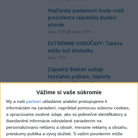
Maďarský parlament bude voliť
prezidenta republiky budúci
utorok
aktualizované
dnes 13:43
,
dnes 13:59
EXTRÉMNE HORÚČAVY: Takéto
môžu byť dôsledky
dnes 14:34
Západný Balkán sužujú
rozsiahle požiare, teploty
stúpli na 40 stupňov
dnes 13:00
Vážime si vaše súkromie
Vozinha dostal veľkolepú
My a naši
partneri
ukladáme a/alebo pristupujeme k
informáciám na zariadení, napríklad pomocou súborov cookies,
prezentáciu, dres mu priniesol
a spracúvame osobné údaje, ako sú jedinečné identifikátory a
parašutista
štandardné informácie odosielané zariadením na
dnes 11:40
personalizovanú reklamu a obsah, meranie reklamy a obsahu,
prieskumy publika a vývoj služieb.
S vaším povolením môže
Deväť Slovákov zabojuje na ME