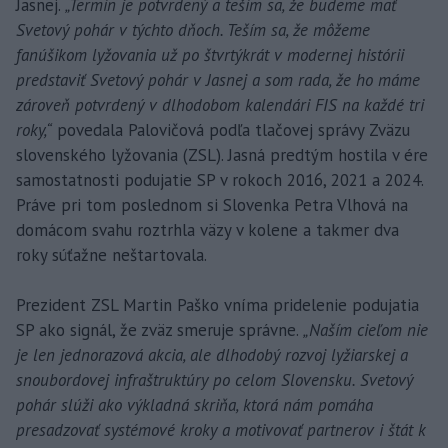
Jasnej.
„Termín je potvrdený a teším sa, že budeme mať
Svetový pohár v týchto dňoch. Teším sa, že môžeme
fanúšikom lyžovania už po štvrtýkrát v modernej histórii
predstaviť Svetový pohár v Jasnej a som rada, že ho máme
zároveň potvrdený v dlhodobom kalendári FIS na každé tri
roky,“
povedala Palovičová podľa tlačovej správy Zväzu
slovenského lyžovania (ZSL). Jasná predtým hostila v ére
samostatnosti podujatie SP v rokoch 2016, 2021 a 2024.
Práve pri tom poslednom si Slovenka Petra Vlhová na
domácom svahu roztrhla väzy v kolene a takmer dva
roky súťažne neštartovala.
Prezident ZSL Martin Paško vníma pridelenie podujatia
SP ako signál, že zväz smeruje správne.
„Naším cieľom nie
je len jednorazová akcia, ale dlhodobý rozvoj lyžiarskej a
snoubordovej infraštruktúry po celom Slovensku. Svetový
pohár slúži ako výkladná skriňa, ktorá nám pomáha
presadzovať systémové kroky a motivovať partnerov i štát k