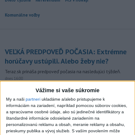
Komunálne voľby
VEĽKÁ PREDPOVEĎ POČASIA: Extrémne
horúčavy ustúpili. Alebo žeby nie?
Teraz.sk prináša predpoveď počasia na nasledujúci týždeň.
dnes 16:00
Vážime si vaše súkromie
Prezident: Násilie páchané pre
rasovú nenávisť treba odsúdiť v
My a naši
partneri
ukladáme a/alebo pristupujeme k
zárodku
informáciám na zariadení, napríklad pomocou súborov cookies,
a spracúvame osobné údaje, ako sú jedinečné identifikátory a
dnes 12:33
štandardné informácie odosielané zariadením na
POŽIAR V SLOVNAFTE: Došlo k
personalizovanú reklamu a obsah, meranie reklamy a obsahu,
narušeniu jednej z nádrží
prieskumy publika a vývoj služieb.
S vaším povolením môže