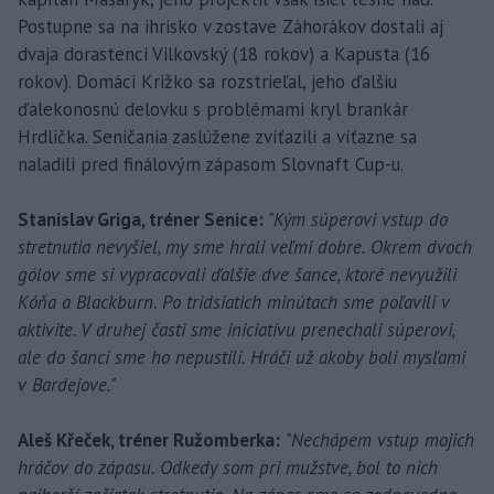
Postupne sa na ihrisko v zostave Záhorákov dostali aj
dvaja dorastenci Vilkovský (18 rokov) a Kapusta (16
rokov). Domáci Križko sa rozstrieľal, jeho ďalšiu
ďalekonosnú delovku s problémami kryl brankár
Hrdlička. Seničania zaslúžene zvíťazili a víťazne sa
naladili pred finálovým zápasom Slovnaft Cup-u.
Stanislav Griga, tréner Senice:
"Kým súperovi vstup do
stretnutia nevyšiel, my sme hrali veľmi dobre. Okrem dvoch
gólov sme si vypracovali ďalšie dve šance, ktoré nevyužili
Kóňa a Blackburn. Po tridsiatich minútach sme poľavili v
aktivite. V druhej časti sme iniciatívu prenechali súperovi,
ale do šancí sme ho nepustili. Hráči už akoby boli mysľami
v Bardejove."
Aleš Křeček, tréner Ružomberka:
"Nechápem vstup mojich
hráčov do zápasu. Odkedy som pri mužstve, bol to nich