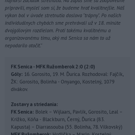
najhorší začiatok stretnutia. Na zápas sme sa zodpovedne
pripravili, myslel som si, že budeme hrať kvalitnejšie. Náš
výkon bol v úvode stretnutia doslova "trápny". Po našich
individuálnych chybách sme prehrávali už v 18. minúte
dvojgólovým rozdielom. Proti takému kvalitnému a
organizovanému tímu, aký má Senica sa nám to už
nepodarilo otočiť."
FK Senica - MFK Ružomberok 2:0 (2:0)
Góly:
16. Gorosito, 19. M. Ďurica. Rozhodoval: Fajčík,
ŽK: Gorosito, Bolinha - Onyango, Kostelný, 1079
divákov.
Zostavy a striedania:
FK Senica:
Bolek – Wijlaars, Pavlík, Gorosito, Leal –
Križko, Kóňa - Blackburn, Černý, Ďurica (83.
Kapusta) – Diarrassouba (55. Bolinha, 78. Vilkovský)
MFK Ružomberok:
Hrdlička – Maslo, Kostelný,