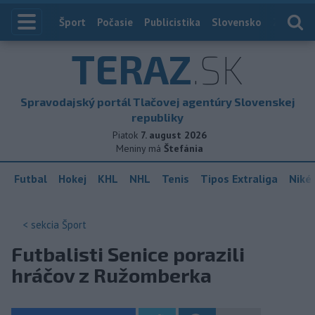
Index
Šport
Počasie
Publicistika
Slovensko
Zahranič
TERAZ
.SK
Spravodajský portál Tlačovej agentúry Slovenskej
republiky
Piatok
7. august 2026
Meniny má
Štefánia
Futbal
Hokej
KHL
NHL
Tenis
Tipos Extraliga
Niké 
< sekcia
Šport
Futbalisti Senice porazili
hráčov z Ružomberka