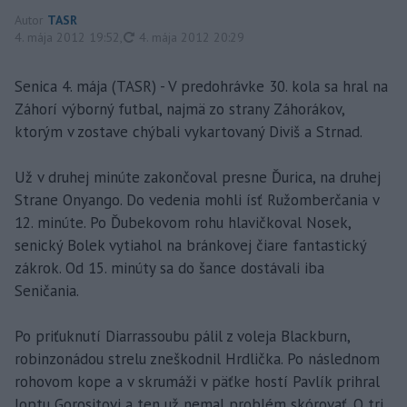
Autor
TASR
aktualizované
4. mája 2012 19:52
,
4. mája 2012 20:29
Senica 4. mája (TASR) - V predohrávke 30. kola sa hral na
Záhorí výborný futbal, najmä zo strany Záhorákov,
ktorým v zostave chýbali vykartovaný Diviš a Strnad.
Už v druhej minúte zakončoval presne Ďurica, na druhej
Strane Onyango. Do vedenia mohli ísť Ružomberčania v
12. minúte. Po Ďubekovom rohu hlavičkoval Nosek,
senický Bolek vytiahol na bránkovej čiare fantastický
zákrok. Od 15. minúty sa do šance dostávali iba
Seničania.
Po priťuknutí Diarrassoubu pálil z voleja Blackburn,
robinzonádou strelu zneškodnil Hrdlička. Po následnom
rohovom kope a v skrumáži v päťke hostí Pavlík prihral
loptu Gorositovi a ten už nemal problém skórovať. O tri