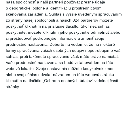
naša spoločnosť a naši partneri používať presné údaje
aktualizované
dnes 14:20
,
dnes 15:46
o geografickej polohe a identifikáciu prostredníctvom
O jedného prevádzača menej:
skenovania zariadenia. Súhlas s vyššie uvedeným spracúvaním
Prispela k tomu aj slovenská
zo strany našej spoločnosti a našich 824 partnerov môžete
polícia
poskytnúť kliknutím na príslušné tlačidlo. Skôr než súhlas
poskytnete, môžete kliknutím jeho poskytnutie odmietnuť alebo
dnes 16:14
si preštudovať podrobnejšie informácie a zmeniť svoje
Blanár: Kandidatúru SR do
prednostné nastavenia.
Zoberte na vedomie, že na niektoré
Bezpečnostnej rady OSN
formy spracúvania vašich osobných údajov nepotrebujeme váš
súhlas, proti takémuto spracovaniu však máte právo namietať.
podporilo 123 štátov
Vaše prednostné nastavenia sa budú vzťahovať len na túto
dnes 12:52
webovú lokalitu. Svoje nastavenia môžete kedykoľvek zmeniť
Úraz pri práci s lisovacím
alebo svoj súhlas odvolať návratom na túto webovú stránku
kliknutím na tlačidlo „Ochrana osobných údajov“ v dolnej časti
strojom: Hlásia dvoch
stránky.
zranených
dnes 16:07
Musk: Kandidátku francúzskej
strany Zelených treba zastaviť
dnes 14:28