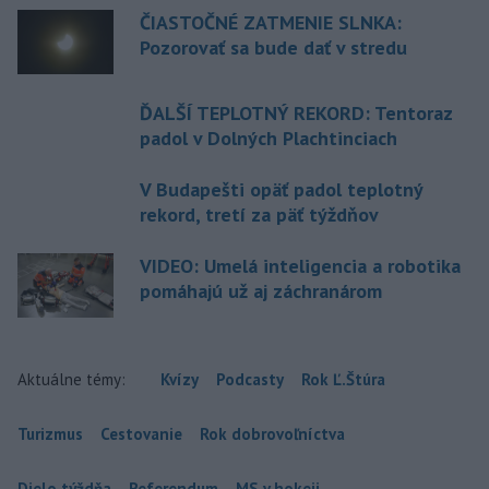
ČIASTOČNÉ ZATMENIE SLNKA:
Pozorovať sa bude dať v stredu
ĎALŠÍ TEPLOTNÝ REKORD: Tentoraz
padol v Dolných Plachtinciach
V Budapešti opäť padol teplotný
rekord, tretí za päť týždňov
VIDEO: Umelá inteligencia a robotika
pomáhajú už aj záchranárom
Aktuálne témy:
Kvízy
Podcasty
Rok Ľ.Štúra
Turizmus
Cestovanie
Rok dobrovoľníctva
Dielo týždňa
Referendum
MS v hokeji