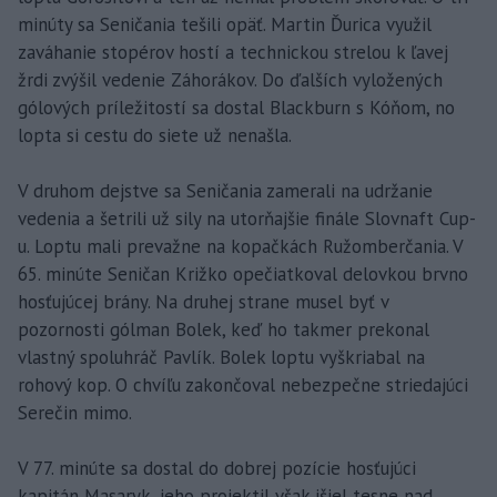
minúty sa Seničania tešili opäť. Martin Ďurica využil
zaváhanie stopérov hostí a technickou strelou k ľavej
žrdi zvýšil vedenie Záhorákov. Do ďalších vyložených
gólových príležitostí sa dostal Blackburn s Kóňom, no
lopta si cestu do siete už nenašla.
V druhom dejstve sa Seničania zamerali na udržanie
vedenia a šetrili už sily na utorňajšie finále Slovnaft Cup-
u. Loptu mali prevažne na kopačkách Ružomberčania. V
65. minúte Seničan Križko opečiatkoval delovkou brvno
hosťujúcej brány. Na druhej strane musel byť v
pozornosti gólman Bolek, keď ho takmer prekonal
vlastný spoluhráč Pavlík. Bolek loptu vyškriabal na
rohový kop. O chvíľu zakončoval nebezpečne striedajúci
Serečin mimo.
V 77. minúte sa dostal do dobrej pozície hosťujúci
kapitán Masaryk, jeho projektil však išiel tesne nad.