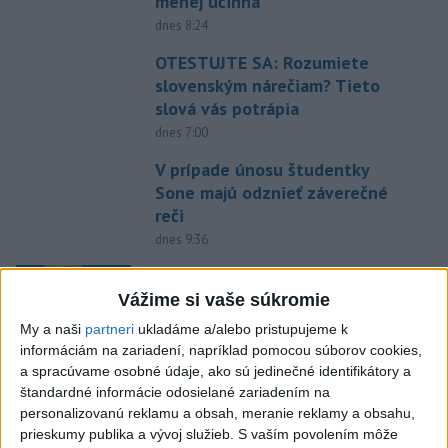
menej účinná
dnes 8:24
OTESTUJTE SA: Rozumiete
slovenským nárečiam? Tieto
slová vás potrápia
dnes 7:00
V prípade únosu študentky
Sone majú odznieť záverečné
reči
dnes 9:36
Zelenskyj: Severná Kórea pošle
do Ruska až 50.000 vojakov
Vážime si vaše súkromie
dnes 8:46
My a naši
partneri
ukladáme a/alebo pristupujeme k
informáciám na zariadení, napríklad pomocou súborov cookies,
Slovensko čakajú astronomické
a spracúvame osobné údaje, ako sú jedinečné identifikátory a
úkazy, zatmenie Slnka striedajú
štandardné informácie odosielané zariadením na
Perzeidy
personalizovanú reklamu a obsah, meranie reklamy a obsahu,
prieskumy publika a vývoj služieb.
S vaším povolením môže
dnes 7:36