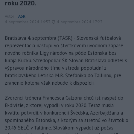
roku 2020.
Autor
TASR
aktualizované
4. septembra 2024 16:53
,
4. septembra 2024 17:23
Bratislava 4. septembra (TASR) - Slovenská futbalová
reprezentácia nastúpi vo štvrtkovom úvodnom zápase
nového ročníka Ligy národov na pôde Estónska bez
Juraja Kucku. Stredopoliar ŠK Slovan Bratislava odletel s
výpravou národného tímu v stredu popoludní z
bratislavského Letiska M.R. Štefánika do Tallinnu, pre
zranenie kolena však nebude k dispozícii.
Zverenci trénera Francesca Calzonu chcú ísť naspäť do
B-divízie, z ktorej vypadli v roku 2020. Teraz musia
kvalitu potvrdiť v konkurencii Švédska, Azerbajdžanu a
spomínaného Estónska, s ktorým sa stretnú vo štvrtok o
20.45 SELČ v Tallinne. Slovákom vypadol už počas