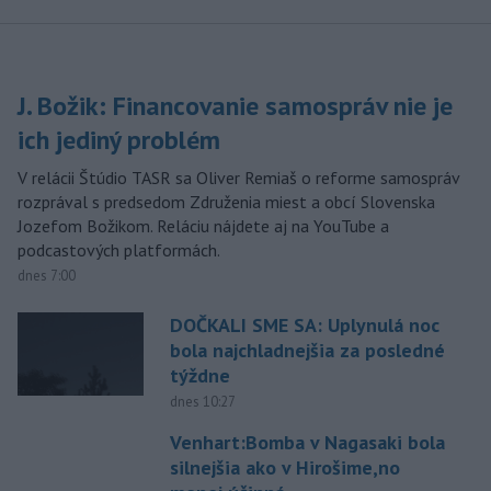
J. Božik: Financovanie samospráv nie je
ich jediný problém
V relácii Štúdio TASR sa Oliver Remiaš o reforme samospráv
rozprával s predsedom Združenia miest a obcí Slovenska
Jozefom Božikom. Reláciu nájdete aj na YouTube a
podcastových platformách.
dnes 7:00
DOČKALI SME SA: Uplynulá noc
bola najchladnejšia za posledné
týždne
dnes 10:27
Venhart:Bomba v Nagasaki bola
silnejšia ako v Hirošime,no