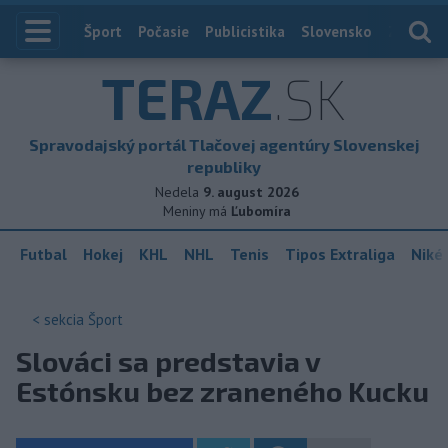
Index
Šport
Počasie
Publicistika
Slovensko
Zahranič
TERAZ
.SK
Spravodajský portál Tlačovej agentúry Slovenskej
republiky
Nedela
9. august 2026
Meniny má
Ľubomíra
Futbal
Hokej
KHL
NHL
Tenis
Tipos Extraliga
Niké 
< sekcia
Šport
Slováci sa predstavia v
Estónsku bez zraneného Kucku