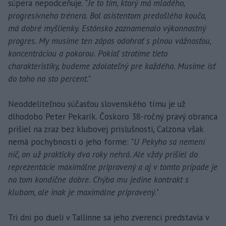
súpera nepodceňuje. "
Je to tím, ktorý má mladého,
progresívneho trénera. Bol asistentom predošlého kouča,
má dobré myšlienky. Estónsko zaznamenalo výkonnostný
progres. My musíme ten zápas odohrať s plnou vážnosťou,
koncentráciou a pokorou. Pokiaľ stratíme tieto
charakteristiky, budeme zdolateľný pre každého. Musíme ísť
do toho na sto percent
."
Neoddeliteľnou súčasťou slovenského tímu je už
dlhodobo Peter Pekarík. Čoskoro 38-ročný pravý obranca
prišiel na zraz bez klubovej príslušnosti, Calzona však
nemá pochybnosti o jeho forme: "
U Pekyho sa nemení
nič, on už prakticky dva roky nehrá. Ale vždy prišiel do
reprezentácie maximálne pripravený a aj v tomto prípade je
na tom kondične dobre. Chýba mu jedine kontrakt s
klubom, ale inak je maximálne pripravený
."
Tri dni po dueli v Tallinne sa jeho zverenci predstavia v