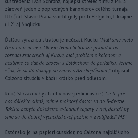
sústredenia Ivan Schranz, najlepší strelec tímu z ME a
zároveň jeden z popredných kanonierov celého turnaja.
Útočník Slavie Praha vsietil góly proti Belgicku, Ukrajine
(1:2) aj Anglicku.
Ďalšou výraznou stratou je neúčasť Kucku.
"Mali sme málo
času na prípravu. Okrem Ivana Schranza pribudol na
zoznam zranených aj Kucka, mal problém s kolenom a
nestihne sa dať do zápasu s Estónskom do poriadku. Veríme
však, že sa dá dokopy na zápas s Azerbajdžanom,"
objasnil
Calzona situáciu v kádri krátko pred odletom.
Kouč Slovákov by chcel v novej edícii uspieť. "
Je to pre
nás dôležitá súťaž, máme možnosť dostať sa do B-divízie.
Takisto kebyže dokážeme zvládnuť zápasy v nej, dostali by
sme sa do dobrej východiskovej pozície v kvalifikácii MS
."
Estónsko je na papieri outsider, no Calzona najbližšieho