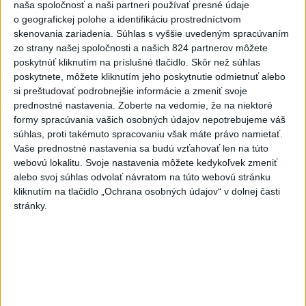
naša spoločnosť a naši partneri používať presné údaje
Agrorezort: Výmera lesných
o geografickej polohe a identifikáciu prostredníctvom
pozemkov a porastov sa
skenovania zariadenia. Súhlas s vyššie uvedeným spracúvaním
zo strany našej spoločnosti a našich 824 partnerov môžete
dlhodobo zvyšuje
poskytnúť kliknutím na príslušné tlačidlo. Skôr než súhlas
dnes 10:24
poskytnete, môžete kliknutím jeho poskytnutie odmietnuť alebo
Potocká najväčším slovenským
si preštudovať podrobnejšie informácie a zmeniť svoje
prednostné nastavenia.
Zoberte na vedomie, že na niektoré
želiezkom, Trníková sníva o
formy spracúvania vašich osobných údajov nepotrebujeme váš
finále
súhlas, proti takémuto spracovaniu však máte právo namietať.
dnes 9:11
Vaše prednostné nastavenia sa budú vzťahovať len na túto
webovú lokalitu. Svoje nastavenia môžete kedykoľvek zmeniť
Slováci prehrali duel o bronz,
alebo svoj súhlas odvolať návratom na túto webovú stránku
Štolc: Hodnotí sa to ťažko
kliknutím na tlačidlo „Ochrana osobných údajov“ v dolnej časti
dnes 10:18
stránky.
Práve teraz
-
Dve lietadlá na letisku Sydney (SYD) sa v nedeľu tesne
10:34
vyhli zrážke.
Austrálsky úrad pre bezpečnosť dopravy (ATSB), ktorý
bol o tomto incidente informovaný, začal vyšetrovanie.