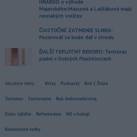
HRABKO o výhode
Majerského:Mazurek a Laššáková majú
rovnakých voličov
ČIASTOČNÉ ZATMENIE SLNKA:
Pozorovať sa bude dať v stredu
ĎALŠÍ TEPLOTNÝ REKORD: Tentoraz
padol v Dolných Plachtinciach
Aktuálne témy:
Kvízy
Podcasty
Rok Ľ.Štúra
Turizmus
Cestovanie
Rok dobrovoľníctva
Dielo týždňa
Referendum
MS v hokeji
Komunálne voľby