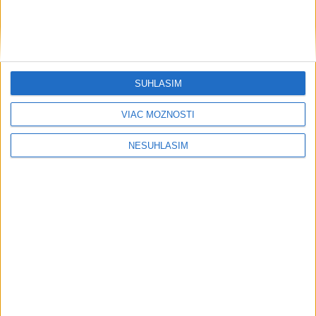
....
SÚHLASÍM
....
VIAC MOŽNOSTÍ
NESÚHLASÍM