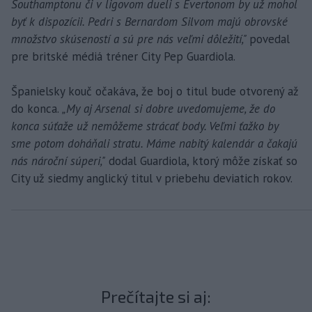
Southamptonu či v ligovom dueli s Evertonom by už mohol
byť k dispozícii. Pedri s Bernardom Silvom majú obrovské
množstvo skúseností a sú pre nás veľmi dôležití,"
povedal
pre britské médiá tréner City Pep Guardiola.
Španielsky kouč očakáva, že boj o titul bude otvorený až
do konca.
„My aj Arsenal si dobre uvedomujeme, že do
konca súťaže už nemôžeme strácať body. Veľmi ťažko by
sme potom doháňali stratu. Máme nabitý kalendár a čakajú
nás nároční súperi,"
dodal Guardiola, ktorý môže získať so
City už siedmy anglický titul v priebehu deviatich rokov.
Prečítajte si aj: