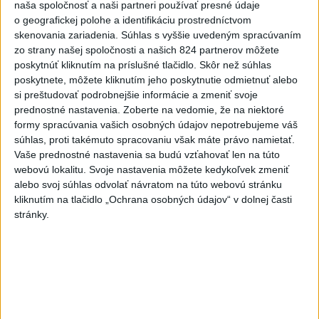
naša spoločnosť a naši partneri používať presné údaje
dnes 11:21
o geografickej polohe a identifikáciu prostredníctvom
skenovania zariadenia. Súhlas s vyššie uvedeným spracúvaním
Slovenská miešaná štafeta
zo strany našej spoločnosti a našich 824 partnerov môžete
siedma, zlato pre Nemcov
poskytnúť kliknutím na príslušné tlačidlo. Skôr než súhlas
dnes 12:19
poskytnete, môžete kliknutím jeho poskytnutie odmietnuť alebo
si preštudovať podrobnejšie informácie a zmeniť svoje
Práve teraz
prednostné nastavenia.
Zoberte na vedomie, že na niektoré
formy spracúvania vašich osobných údajov nepotrebujeme váš
-
Talianske úrady evakuovali viac ako 200 ľudí, medzi nimi
15:00
súhlas, proti takémuto spracovaniu však máte právo namietať.
aj desiatky
dovolenkárov, pre rozsiahly lesný požiar v blízkosti
Vaše prednostné nastavenia sa budú vzťahovať len na túto
Gardského jazera na severe Talianska, uviedli v sobotu hasiči.
webovú lokalitu. Svoje nastavenia môžete kedykoľvek zmeniť
alebo svoj súhlas odvolať návratom na túto webovú stránku
Viac
kliknutím na tlačidlo „Ochrana osobných údajov“ v dolnej časti
Videá a prenosy TASR TV
stránky.
Deväť Slovákov zabojuje na ME v Paríži
o čo najlepšie výsledky
Viac