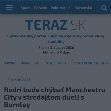
Index
Šport
Počasie
Publicistika
Slovensko
Zahranič
TERAZ
.SK
Spravodajský portál Tlačovej agentúry Slovenskej
republiky
Sobota
8. august 2026
Meniny má
Oskar
Futbal
Hokej
KHL
NHL
Tenis
Tipos Extraliga
Niké 
< sekcia
Šport
Rodri bude chýbať Manchestru
City v stredajšom dueli s
Burnley