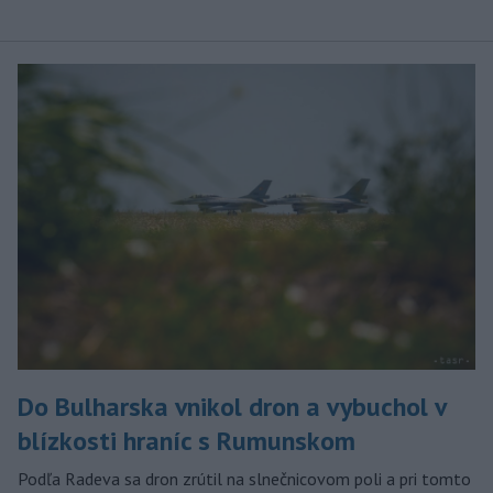
Do Bulharska vnikol dron a vybuchol v
blízkosti hraníc s Rumunskom
Podľa Radeva sa dron zrútil na slnečnicovom poli a pri tomto