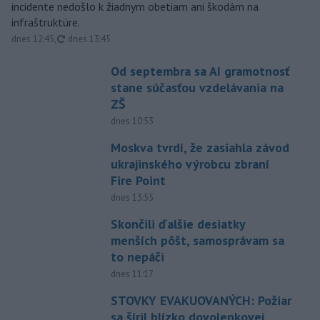
incidente nedošlo k žiadnym obetiam ani škodám na
infraštruktúre.
aktualizované
dnes 12:45
,
dnes 13:45
Od septembra sa AI gramotnosť
stane súčasťou vzdelávania na
ZŠ
dnes 10:53
Moskva tvrdí, že zasiahla závod
ukrajinského výrobcu zbraní
Fire Point
dnes 13:55
Skončili ďalšie desiatky
menších pôšt, samosprávam sa
to nepáči
dnes 11:17
STOVKY EVAKUOVANÝCH: Požiar
sa šíril blízko dovolenkovej