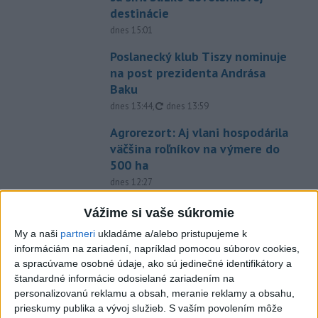
destinácie
dnes 15:01
Poslanecký klub Tiszy nominuje
na post prezidenta Andrása
Baku
aktualizované
dnes 13:44
,
dnes 13:59
Agrorezort: Aj vlani hospodárila
väčšina roľníkov na výmere do
500 ha
dnes 12:27
INTOXIKOVALA SA OSOBA:
Vážime si vaše súkromie
Požiar v Braväcove zasiahol 10
My a naši
partneri
ukladáme a/alebo pristupujeme k
stavieb
informáciám na zariadení, napríklad pomocou súborov cookies,
aktualizované
dnes 10:13
,
dnes 12:19
a spracúvame osobné údaje, ako sú jedinečné identifikátory a
štandardné informácie odosielané zariadením na
Na západe sú miestami vydané
personalizovanú reklamu a obsah, meranie reklamy a obsahu,
výstrahy prvého stupňa pred
prieskumy publika a vývoj služieb.
S vaším povolením môže
horúčavami