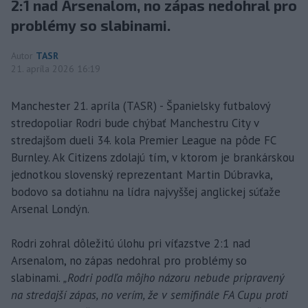
2:1 nad Arsenalom, no zápas nedohral pro
problémy so slabinami.
Autor
TASR
21. apríla 2026 16:19
Manchester 21. apríla (TASR) - Španielsky futbalový
stredopoliar Rodri bude chýbať Manchestru City v
stredajšom dueli 34. kola Premier League na pôde FC
Burnley. Ak Citizens zdolajú tím, v ktorom je brankárskou
jednotkou slovenský reprezentant Martin Dúbravka,
bodovo sa dotiahnu na lídra najvyššej anglickej súťaže
Arsenal Londýn.
Rodri zohral dôležitú úlohu pri víťazstve 2:1 nad
Arsenalom, no zápas nedohral pro problémy so
slabinami.
„Rodri podľa môjho názoru nebude pripravený
na stredajší zápas, no verím, že v semifinále FA Cupu proti