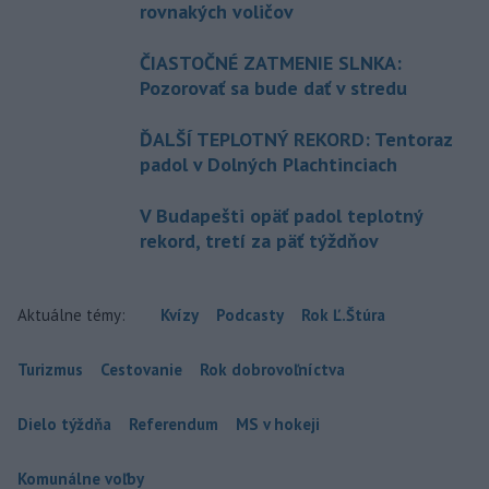
rovnakých voličov
ČIASTOČNÉ ZATMENIE SLNKA:
Pozorovať sa bude dať v stredu
ĎALŠÍ TEPLOTNÝ REKORD: Tentoraz
padol v Dolných Plachtinciach
V Budapešti opäť padol teplotný
rekord, tretí za päť týždňov
Aktuálne témy:
Kvízy
Podcasty
Rok Ľ.Štúra
Turizmus
Cestovanie
Rok dobrovoľníctva
Dielo týždňa
Referendum
MS v hokeji
Komunálne voľby