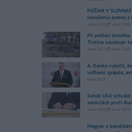
POŽIAR V SLOVNAFT
narušeniu jednej z 
aktualizovan
včera 14:20
,
včera 15:46
Pri požiari lesného
Trstíne zasahuje t
aktualizovan
včera 20:21
,
včera 21:05
A. Danko vylúčil, ž
voľbami spájala, a
včera 18:51
Senát USA schválil
sankciách proti Ru
aktualizovan
včera 19:50
,
včera 20:20
Magyar o kandidát