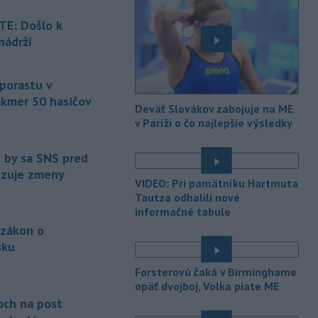
-
Piatkový požiar v
15:21
bratislavskej rafinérii Slovnaft je
E: Došlo k
pod kontrolou.
Príčina jeho vzniku
nádrží
bude predmetom vyšetrovania. Pre
é
TASR to potvrdil hovorca rafinérie
Anton Molnár.
 porastu v
akmer 50 hasičov
-
Ministerstvo kultúry (MK) SR
15:17
Deväť Slovákov zabojuje na ME
upraví verziu opatrenia o
é
v Paríži o čo najlepšie výsledky
podrobnostiach poskytovania dotácií v
pôsobnosti rezortu.
e by sa SNS pred
vizuje zmeny
-
V bratislavskej rafinérii
14:17
VIDEO: Pri pamätníku Hartmuta
Slovnaft horí uskladnený ropný
Tautza odhalili nové
produkt.
TASR o tom informovala
informačné tabule
rafinéria s tým, že obyvateľom nehrozí
 zákon o
nebezpečenstvo.
sku
-
Jedným zo zdravotných rizík
13:50
é
Forsterovú čaká v Birminghame
na festivale môže byť vyššia
opäť dvojboj, Volka piate ME
úroveň
hluku. Je preto dobré držať sa
och na post
ďalej od reproduktorov, používať