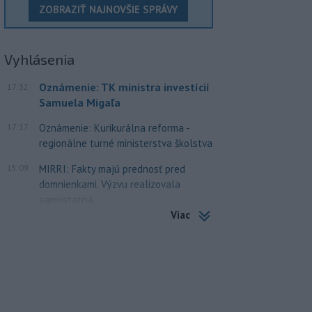
ZOBRAZIŤ NAJNOVŠIE SPRÁVY
Vyhlásenia
Oznámenie: TK ministra investícií
17:32
Samuela Migaľa
17:17
Oznámenie: Kurikurálna reforma -
regionálne turné ministerstva školstva
15:09
MIRRI: Fakty majú prednosť pred
domnienkami. Výzvu realizovala
samostatná...
Viac