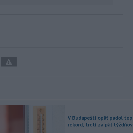
V Budapešti opäť padol tep
rekord, tretí za päť týždňov