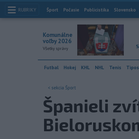
RUBRIKY
Index
Šport
Počasie
Publicistika
Slovensko
Komunálne
voľby 2026
S
Všetky správy
Futbal
Hokej
KHL
NHL
Tenis
Tipos
< sekcia
Šport
Španieli zví
Bielorusko