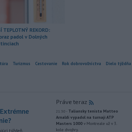
Í TEPLOTNÝ REKORD:
oraz padol v Dolných
tinciach
túra
Turizmus
Cestovanie
Rok dobrovoľníctva
Dielo týždňa
Práve teraz
 Extrémne
-
Taliansky tenista Matteo
21:30
Arnaldi vypadol na turnaji ATP
nie?
Masters 1000
v Montreale už v 3.
kole dvojhry.
júci týždeň.