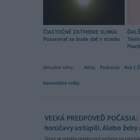
ČIASTOČNÉ ZATMENIE SLNKA:
ĎALŠ
Pozorovať sa bude dať v stredu
Tent
Plach
Aktuálne témy:
Kvízy
Podcasty
Rok Ľ.Š
Komunálne voľby
VEĽKÁ PREDPOVEĎ POČASIA:
horúčavy ustúpili. Alebo žeby 
Teraz.sk prináša predpoveď počasia na nasledu