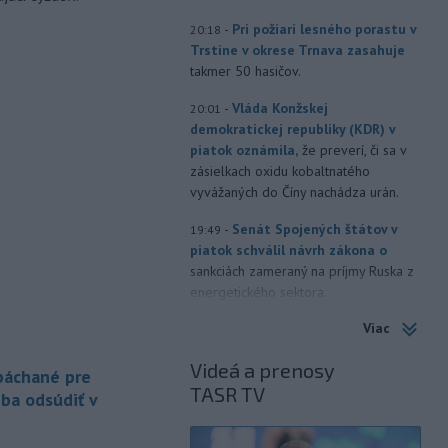
-
Pri požiari lesného porastu v
20:18
Trstíne v okrese Trnava zasahuje
takmer 50 hasičov.
-
Vláda Konžskej
20:01
demokratickej republiky (KDR) v
piatok oznámila,
že preverí, či sa v
zásielkach oxidu kobaltnatého
vyvážaných do Číny nachádza urán.
-
Senát Spojených štátov v
19:49
piatok schválil návrh zákona o
sankciách zameraný na príjmy Ruska z
energetického sektora.
Viac
-
Slovenská polícia prispela k
16:08
objasneniu prípadu prevádzačstva,
Videá a prenosy
ktorý sa podarilo ukončiť
 páchané pre
TASR TV
právoplatným odsúdením páchateľa v
eba odsúdiť v
Maďarsku.