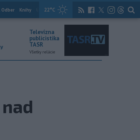
22
°C
 Odber
Knihy
Útulkovo
Magazín
News Now
Archív
TASR
Televízna
publicistika
TASR
ky
Všetky relácie
e nad