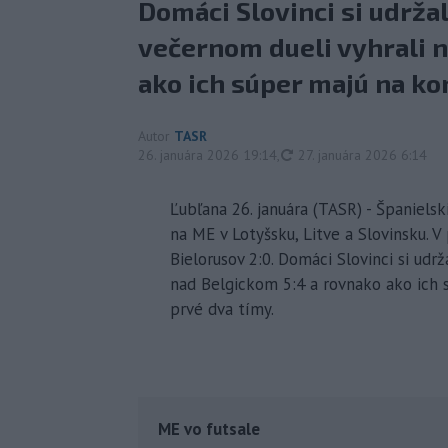
Domáci Slovinci si udržal
večernom dueli vyhrali 
ako ich súper majú na kon
Autor
TASR
aktualizované
26. januára 2026 19:14
,
27. januára 2026 6:14
Ľubľana 26. januára (TASR) - Španielsk
na ME v Lotyšsku, Litve a Slovinsku. 
Bielorusov 2:0. Domáci Slovinci si udr
nad Belgickom 5:4 a rovnako ako ich s
prvé dva tímy.
ME vo futsale