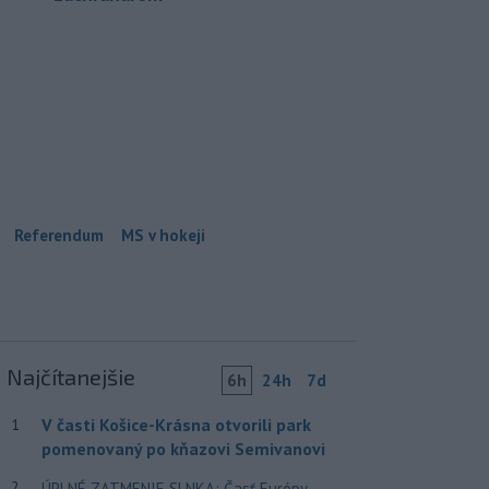
Referendum
MS v hokeji
Najčítanejšie
6h
24h
7d
V časti Košice-Krásna otvorili park
1
pomenovaný po kňazovi Semivanovi
2
ÚPLNÉ ZATMENIE SLNKA: Časť Európy