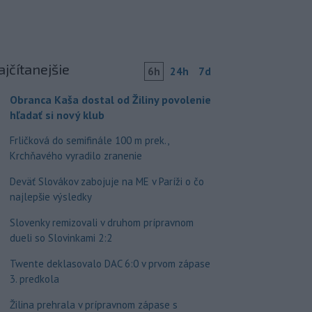
ajčítanejšie
6h
24h
7d
Obranca Kaša dostal od Žiliny povolenie
hľadať si nový klub
Frličková do semifinále 100 m prek.,
Krchňavého vyradilo zranenie
Deväť Slovákov zabojuje na ME v Paríži o čo
najlepšie výsledky
Slovenky remizovali v druhom prípravnom
dueli so Slovinkami 2:2
Twente deklasovalo DAC 6:0 v prvom zápase
3. predkola
Žilina prehrala v prípravnom zápase s