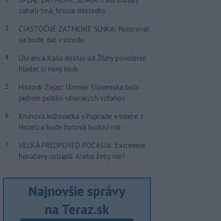
zahalí tma, hrozia dôsledky
3
ČIASTOČNÉ ZATMENIE SLNKA: Pozorovať
sa bude dať v stredu
4
Obranca Kaša dostal od Žiliny povolenie
hľadať si nový klub
5
Historik Zajac: Územie Slovenska bolo
jadrom poľsko-uhorských vzťahov
6
Kruhová križovatka v Poprade v smere z
Hozelca bude hotová budúci rok
7
VEĽKÁ PREDPOVEĎ POČASIA: Extrémne
horúčavy ustúpili. Alebo žeby nie?
Najnovšie správy
na Teraz.sk