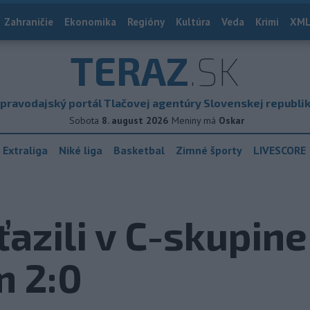
Zahraničie
Ekonomika
Regióny
Kultúra
Veda
Krimi
XML
TERAZ
.SK
pravodajský portál Tlačovej agentúry Slovenskej republi
Sobota
8. august 2026
Meniny má
Oskar
 Extraliga
Niké liga
Basketbal
Zimné športy
LIVESCORE
ťazili v C-skupin
m 2:0