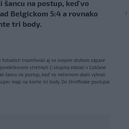
i šancu na postup, keď vo
nad Belgickom 5:4 a rovnako
7
te tri body.
i futsalisti triumfovali aj vo svojom druhom zápase
V pondelkovom stretnutí C-skupiny zdolali v Ľubľane
žali šancu na postup, keď vo večernom dueli vyhrali
úper majú na konte tri body. Do štvrťfinále postúpia