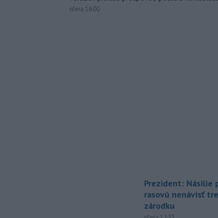
včera 16:00
Prezident: Násilie
rasovú nenávisť tr
zárodku
včera 12:33