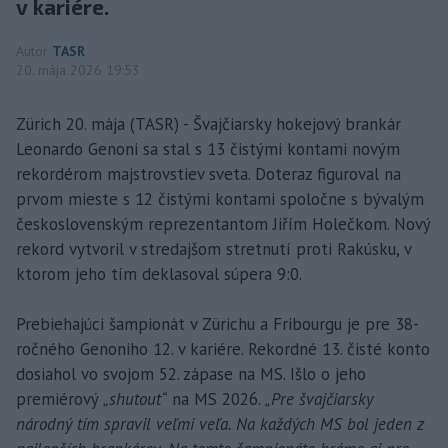
v kariére.
Autor
TASR
20. mája 2026 19:53
Zürich 20. mája (TASR) - Švajčiarsky hokejový brankár
Leonardo Genoni sa stal s 13 čistými kontami novým
rekordérom majstrovstiev sveta. Doteraz figuroval na
prvom mieste s 12 čistými kontami spoločne s bývalým
československým reprezentantom Jiřím Holečkom. Nový
rekord vytvoril v stredajšom stretnutí proti Rakúsku, v
ktorom jeho tím deklasoval súpera 9:0.
Prebiehajúci šampionát v Zürichu a Fribourgu je pre 38-
ročného Genoniho 12. v kariére. Rekordné 13. čisté konto
dosiahol vo svojom 52. zápase na MS. Išlo o jeho
premiérový
„shutout“
na MS 2026.
„Pre švajčiarsky
národný tím spravil veľmi veľa. Na každých MS bol jeden z