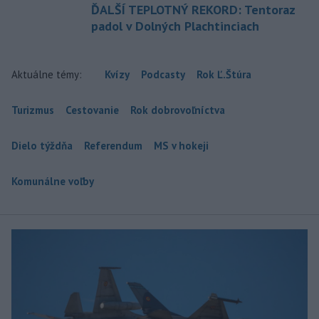
ĎALŠÍ TEPLOTNÝ REKORD: Tentoraz
padol v Dolných Plachtinciach
Aktuálne témy:
Kvízy
Podcasty
Rok Ľ.Štúra
Turizmus
Cestovanie
Rok dobrovoľníctva
Dielo týždňa
Referendum
MS v hokeji
Komunálne voľby