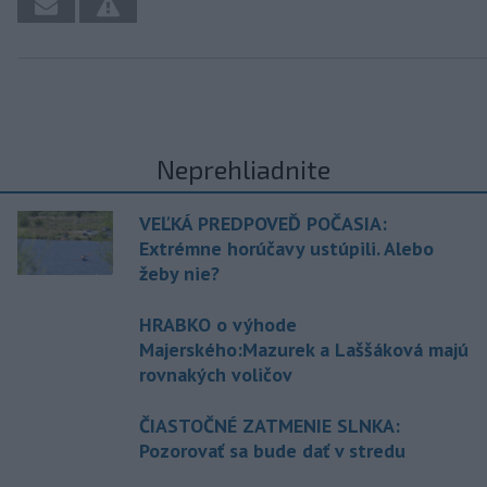
Neprehliadnite
VEĽKÁ PREDPOVEĎ POČASIA:
Extrémne horúčavy ustúpili. Alebo
žeby nie?
HRABKO o výhode
Majerského:Mazurek a Laššáková majú
rovnakých voličov
ČIASTOČNÉ ZATMENIE SLNKA:
Pozorovať sa bude dať v stredu