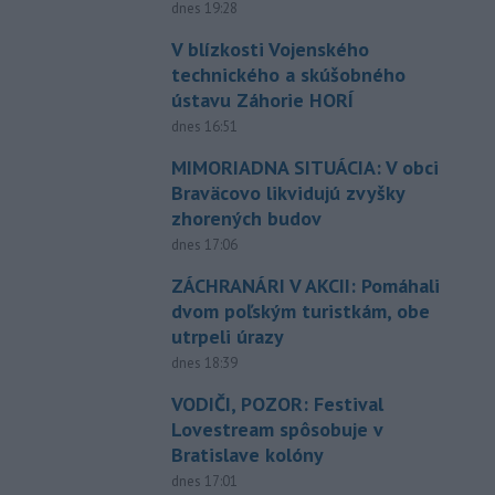
dnes 19:28
V blízkosti Vojenského
technického a skúšobného
ústavu Záhorie HORÍ
dnes 16:51
MIMORIADNA SITUÁCIA: V obci
Braväcovo likvidujú zvyšky
zhorených budov
dnes 17:06
ZÁCHRANÁRI V AKCII: Pomáhali
dvom poľským turistkám, obe
utrpeli úrazy
dnes 18:39
VODIČI, POZOR: Festival
Lovestream spôsobuje v
Bratislave kolóny
dnes 17:01