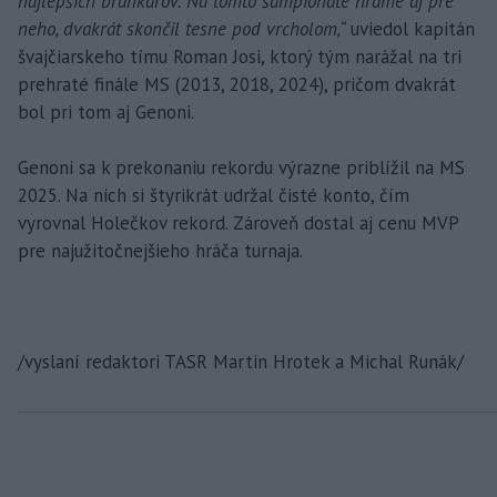
najlepších brankárov. Na tomto šampionáte hráme aj pre
neho, dvakrát skončil tesne pod vrcholom,“
uviedol kapitán
švajčiarskeho tímu Roman Josi, ktorý tým narážal na tri
prehraté finále MS (2013, 2018, 2024), pričom dvakrát
bol pri tom aj Genoni.
Genoni sa k prekonaniu rekordu výrazne priblížil na MS
2025. Na nich si štyrikrát udržal čisté konto, čím
vyrovnal Holečkov rekord. Zároveň dostal aj cenu MVP
pre najužitočnejšieho hráča turnaja.
/vyslaní redaktori TASR Martin Hrotek a Michal Runák/