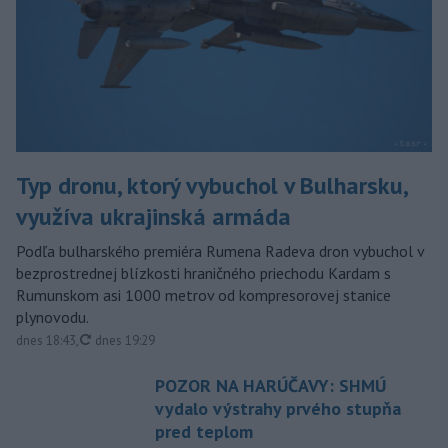
Typ dronu, ktorý vybuchol v Bulharsku,
využíva ukrajinská armáda
Podľa bulharského premiéra Rumena Radeva dron vybuchol v
bezprostrednej blízkosti hraničného priechodu Kardam s
Rumunskom asi 1000 metrov od kompresorovej stanice
plynovodu.
aktualizované
dnes 18:43
,
dnes 19:29
POZOR NA HARÚČAVY: SHMÚ
vydalo výstrahy prvého stupňa
pred teplom