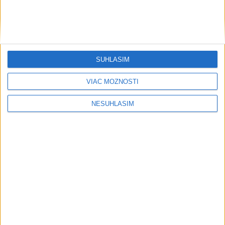
....
SÚHLASÍM
VIAC MOŽNOSTÍ
NESÚHLASÍM
....