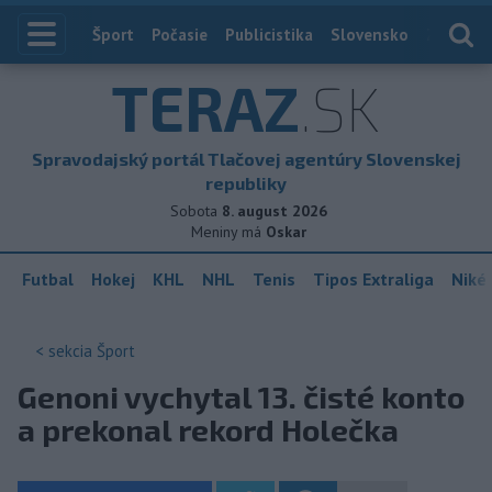
Index
Šport
Počasie
Publicistika
Slovensko
Zahranič
TERAZ
.SK
Spravodajský portál Tlačovej agentúry Slovenskej
republiky
Sobota
8. august 2026
Meniny má
Oskar
Futbal
Hokej
KHL
NHL
Tenis
Tipos Extraliga
Niké 
< sekcia
Šport
Genoni vychytal 13. čisté konto
a prekonal rekord Holečka