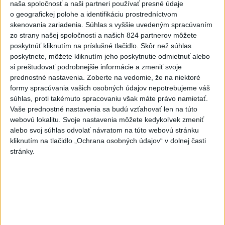
Práve teraz
naša spoločnosť a naši partneri používať presné údaje
o geografickej polohe a identifikáciu prostredníctvom
-
Výstrahy prvého stupňa pred vysokými teplotami platia
19:26
skenovania zariadenia. Súhlas s vyššie uvedeným spracúvaním
na západe
aj v nedeľu (9. 8.). Teplota tam môže miestami dosiahnuť
zo strany našej spoločnosti a našich 824 partnerov môžete
33 stupňov Celzia.
poskytnúť kliknutím na príslušné tlačidlo. Skôr než súhlas
poskytnete, môžete kliknutím jeho poskytnutie odmietnuť alebo
Viac
si preštudovať podrobnejšie informácie a zmeniť svoje
Videá a prenosy TASR TV
prednostné nastavenia.
Zoberte na vedomie, že na niektoré
formy spracúvania vašich osobných údajov nepotrebujeme váš
Deväť Slovákov zabojuje na ME v Paríži
súhlas, proti takémuto spracovaniu však máte právo namietať.
o čo najlepšie výsledky
Vaše prednostné nastavenia sa budú vzťahovať len na túto
webovú lokalitu. Svoje nastavenia môžete kedykoľvek zmeniť
alebo svoj súhlas odvolať návratom na túto webovú stránku
Viac
kliknutím na tlačidlo „Ochrana osobných údajov“ v dolnej časti
Najčítanejšie
stránky.
6h
24h
7d
Do Bulharska vnikol dron a vybuchol v
1
blízkosti hraníc s Rumunskom