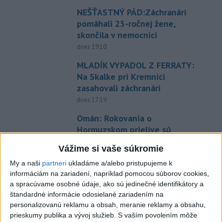
NEŠŤASTNÝ PÁD:Záchranári
pomáhali 25-ročnej žene,
skončila v nemocnici
dnes 19:10
MLADÍK VYPADOL Z FERRATY:
Na Skalke pri Kremnici
zasahovali záchranári
dnes 17:19
Omán: Rokovania o
Hormuzskom prielive sú
pozitívne a konštruktívne
Vážime si vaše súkromie
dnes 19:24
My a naši
partneri
ukladáme a/alebo pristupujeme k
STOVKY NASADENÝCH
informáciám na zariadení, napríklad pomocou súborov cookies,
HASIČOV: Zasahujú pri lesnom
a spracúvame osobné údaje, ako sú jedinečné identifikátory a
požiari v Andalúzii
štandardné informácie odosielané zariadením na
personalizovanú reklamu a obsah, meranie reklamy a obsahu,
dnes 17:13
prieskumy publika a vývoj služieb.
S vaším povolením môže