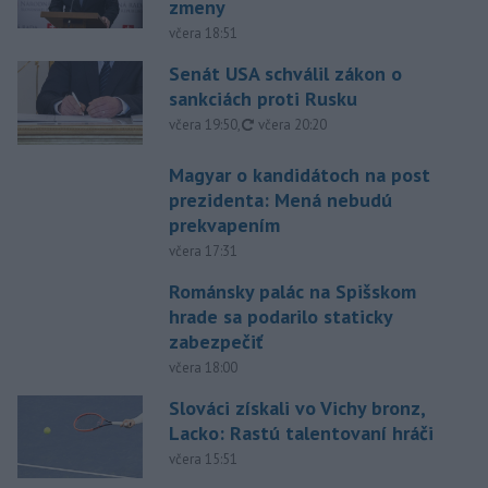
zmeny
včera 18:51
Senát USA schválil zákon o
sankciách proti Rusku
aktualizované
včera 19:50
,
včera 20:20
Magyar o kandidátoch na post
prezidenta: Mená nebudú
prekvapením
včera 17:31
Románsky palác na Spišskom
hrade sa podarilo staticky
zabezpečiť
včera 18:00
Slováci získali vo Vichy bronz,
Lacko: Rastú talentovaní hráči
včera 15:51