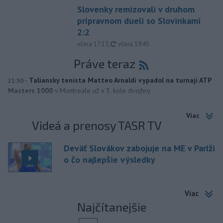
Slovenky remizovali v druhom
prípravnom dueli so Slovinkami
2:2
aktualizované
včera 17:13
,
včera 19:45
Práve teraz
-
Taliansky tenista Matteo Arnaldi vypadol na turnaji ATP
21:30
Masters 1000
v Montreale už v 3. kole dvojhry.
Viac
Videá a prenosy TASR TV
Deväť Slovákov zabojuje na ME v Paríži
o čo najlepšie výsledky
Viac
Najčítanejšie