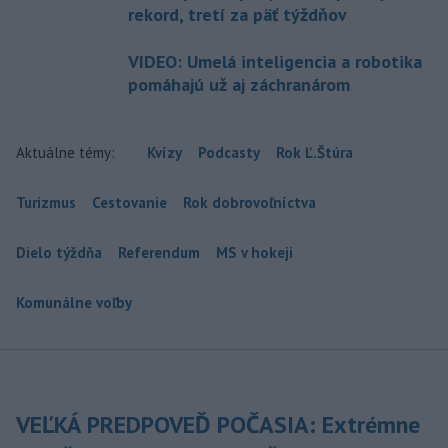
rekord, tretí za päť týždňov
VIDEO: Umelá inteligencia a robotika
pomáhajú už aj záchranárom
Aktuálne témy:
Kvízy
Podcasty
Rok Ľ.Štúra
Turizmus
Cestovanie
Rok dobrovoľníctva
Dielo týždňa
Referendum
MS v hokeji
Komunálne voľby
VEĽKÁ PREDPOVEĎ POČASIA: Extrémne