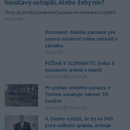
horúčavy ustúpili. Alebo žeby nie?
Teraz.sk prináša predpoveď počasia na nasledujúci týždeň.
včera 16:00
Prezident: Násilie páchané pre
rasovú nenávisť treba odsúdiť v
zárodku
včera 12:33
POŽIAR V SLOVNAFTE: Došlo k
narušeniu jednej z nádrží
aktualizované
včera 14:20
,
včera 15:46
Pri požiari lesného porastu v
Trstíne zasahuje takmer 50
hasičov
aktualizované
včera 20:21
,
včera 21:05
A. Danko vylúčil, že by sa SNS
pred voľbami spájala, avizuje