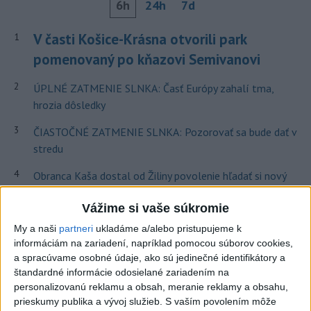
6h
24h
7d
V časti Košice-Krásna otvorili park
1
pomenovaný po kňazovi Semivanovi
2
ÚPLNÉ ZATMENIE SLNKA: Časť Európy zahalí tma,
hrozia dôsledky
3
ČIASTOČNÉ ZATMENIE SLNKA: Pozorovať sa bude dať v
stredu
4
Obranca Kaša dostal od Žiliny povolenie hľadať si nový
klub
Vážime si vaše súkromie
5
Historik Zajac: Územie Slovenska bolo jadrom poľsko-
My a naši
partneri
ukladáme a/alebo pristupujeme k
uhorských vzťahov
informáciám na zariadení, napríklad pomocou súborov cookies,
a spracúvame osobné údaje, ako sú jedinečné identifikátory a
6
Kruhová križovatka v Poprade v smere z Hozelca bude
štandardné informácie odosielané zariadením na
hotová budúci rok
personalizovanú reklamu a obsah, meranie reklamy a obsahu,
prieskumy publika a vývoj služieb.
S vaším povolením môže
7
VEĽKÁ PREDPOVEĎ POČASIA: Extrémne horúčavy