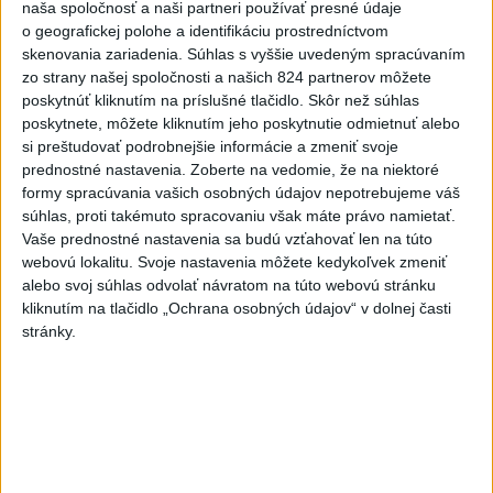
naša spoločnosť a naši partneri používať presné údaje
ustúpili. Alebo žeby nie?
o geografickej polohe a identifikáciu prostredníctvom
skenovania zariadenia. Súhlas s vyššie uvedeným spracúvaním
zo strany našej spoločnosti a našich 824 partnerov môžete
Najnovšie správy na Teraz.sk
poskytnúť kliknutím na príslušné tlačidlo. Skôr než súhlas
Vyhlásenia
poskytnete, môžete kliknutím jeho poskytnutie odmietnuť alebo
si preštudovať podrobnejšie informácie a zmeniť svoje
Priame prenosy z Národnej rady SR
prednostné nastavenia.
Zoberte na vedomie, že na niektoré
formy spracúvania vašich osobných údajov nepotrebujeme váš
súhlas, proti takémuto spracovaniu však máte právo namietať.
Vaše prednostné nastavenia sa budú vzťahovať len na túto
webovú lokalitu. Svoje nastavenia môžete kedykoľvek zmeniť
Politika na sociálnych sieťach
alebo svoj súhlas odvolať návratom na túto webovú stránku
kliknutím na tlačidlo „Ochrana osobných údajov“ v dolnej časti
stránky.
Zobraziť viac
Info
Najnovšie videá
Najsledovanejšie videá
Kontrolný deň na Spišskom hrade
potvrdil výrazný pokrok...