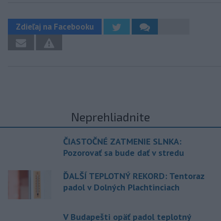
Zdieľaj na Facebooku
Neprehliadnite
ČIASTOČNÉ ZATMENIE SLNKA:
Pozorovať sa bude dať v stredu
ĎALŠÍ TEPLOTNÝ REKORD: Tentoraz
padol v Dolných Plachtinciach
V Budapešti opäť padol teplotný