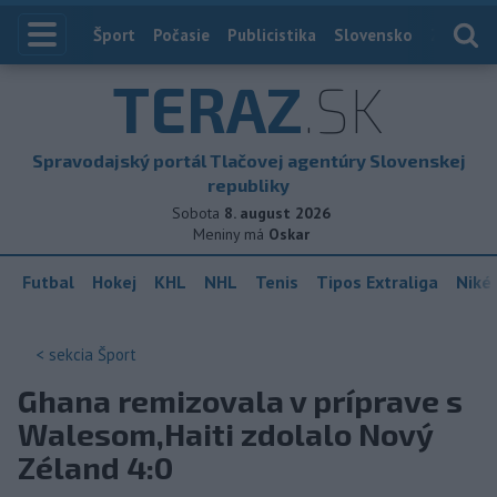
Index
Šport
Počasie
Publicistika
Slovensko
Zahranič
TERAZ
.SK
Spravodajský portál Tlačovej agentúry Slovenskej
republiky
Sobota
8. august 2026
Meniny má
Oskar
Futbal
Hokej
KHL
NHL
Tenis
Tipos Extraliga
Niké 
< sekcia
Šport
Ghana remizovala v príprave s
Walesom,Haiti zdolalo Nový
Zéland 4:0