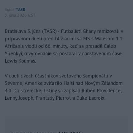
Autor
TASR
3. júna 2026 6:57
Bratislava 3. júna (TASR) - Futbalisti Ghany remizovali v
prípravnom dueli pred blížiacimi sa MS s Walesom 1:1.
Afričania viedli od 66. minúty, keď sa presadil Caleb
Yirenkyi, o vyrovnanie sa postaral v nadstavenom čase
Lewis Koumas.
V dueli dvoch účastníkov svetového šampionátu v
Severnej Amerike zvíťazilo Haiti nad Novým Zélandom
4:0. Do streleckej listiny sa zapísali Ruben Providence,
Lenny Joseph, Frantzdy Pierrot a Duke Lacroix.