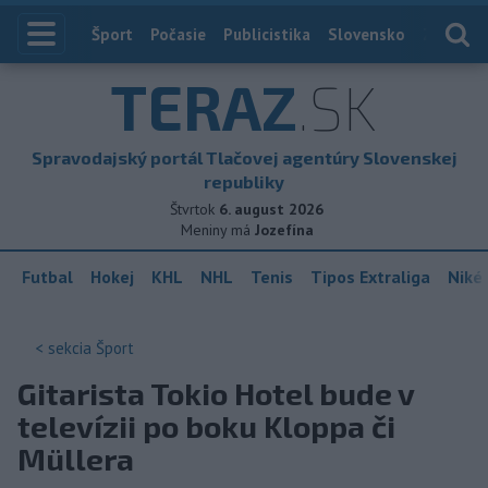
Index
Šport
Počasie
Publicistika
Slovensko
Zahranič
TERAZ
.SK
Spravodajský portál Tlačovej agentúry Slovenskej
republiky
Štvrtok
6. august 2026
Meniny má
Jozefína
Futbal
Hokej
KHL
NHL
Tenis
Tipos Extraliga
Niké 
< sekcia
Šport
Gitarista Tokio Hotel bude v
televízii po boku Kloppa či
Müllera