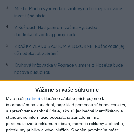
3
Mesto Martin vypovedalo zmluvy na tri rozpracované
investičné akcie
4
V Košiciach Nad jazerom začína výstavba
chodníka,otvorili aj pumptrack
5
ZRÁŽKA VLAKU S AUTOM V LOZORNE: Rušňovodič jej
už nedokázal zabrániť
6
Kruhová križovatka v Poprade v smere z Hozelca bude
hotová budúci rok
7
UZAVRETÁ CESTA: Medzi Spišskou Novou Vsou a
Vážime si vaše súkromie
Levočou sa stala nehoda
My a naši
partneri
ukladáme a/alebo pristupujeme k
informáciám na zariadení, napríklad pomocou súborov cookies,
Najnovšie správy na Teraz.sk
a spracúvame osobné údaje, ako sú jedinečné identifikátory a
štandardné informácie odosielané zariadením na
Vyhlásenia
personalizovanú reklamu a obsah, meranie reklamy a obsahu,
Priame prenosy z Národnej rady SR
prieskumy publika a vývoj služieb.
S vaším povolením môže