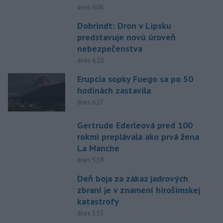
dnes 6:06
Dobrindt: Dron v Lipsku
predstavuje novú úroveň
nebezpečenstva
dnes 6:20
Erupcia sopky Fuego sa po 50
hodinách zastavila
dnes 6:27
Gertrude Ederleová pred 100
rokmi preplávala ako prvá žena
La Manche
dnes 5:39
Deň boja za zákaz jadrových
zbraní je v znamení hirošimskej
katastrofy
dnes 5:55