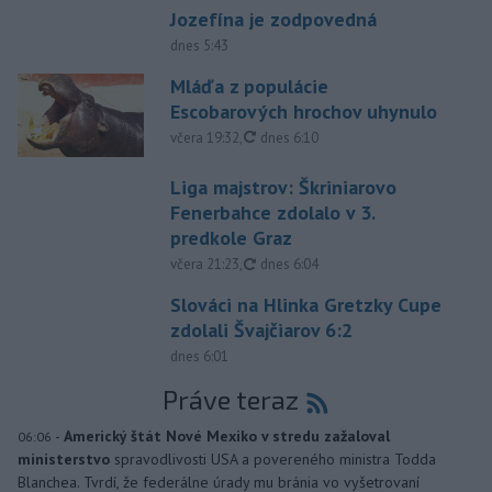
Jozefína je zodpovedná
dnes 5:43
Mláďa z populácie
Escobarových hrochov uhynulo
aktualizované
včera 19:32
,
dnes 6:10
Liga majstrov: Škriniarovo
Fenerbahce zdolalo v 3.
predkole Graz
aktualizované
včera 21:23
,
dnes 6:04
Slováci na Hlinka Gretzky Cupe
zdolali Švajčiarov 6:2
dnes 6:01
Práve teraz
-
Americký štát Nové Mexiko v stredu zažaloval
06:06
ministerstvo
spravodlivosti USA a povereného ministra Todda
Blanchea. Tvrdí, že federálne úrady mu bránia vo vyšetrovaní