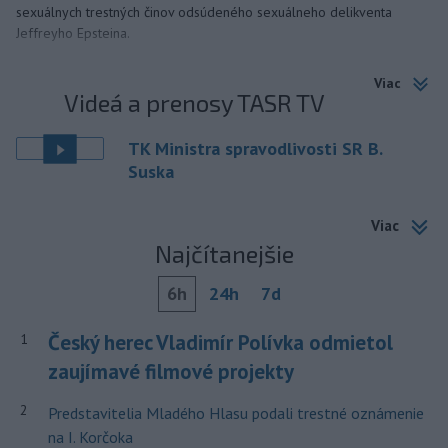
sexuálnych trestných činov odsúdeného sexuálneho delikventa
Jeffreyho Epsteina.
Viac
Videá a prenosy TASR TV
TK Ministra spravodlivosti SR B.
Suska
Viac
Najčítanejšie
6h
24h
7d
Český herec Vladimír Polívka odmietol
1
zaujímavé filmové projekty
2
Predstavitelia Mladého Hlasu podali trestné oznámenie
na I. Korčoka