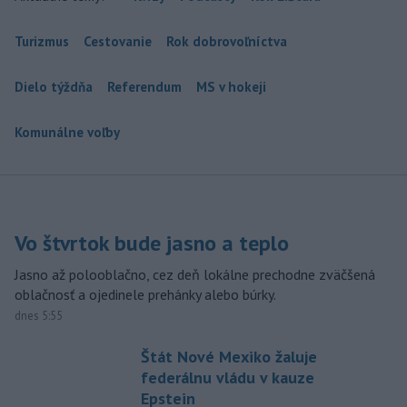
Turizmus
Cestovanie
Rok dobrovoľníctva
Dielo týždňa
Referendum
MS v hokeji
Komunálne voľby
Vo štvrtok bude jasno a teplo
Jasno až polooblačno, cez deň lokálne prechodne zväčšená
oblačnosť a ojedinele prehánky alebo búrky.
dnes 5:55
Štát Nové Mexiko žaluje
federálnu vládu v kauze
Epstein