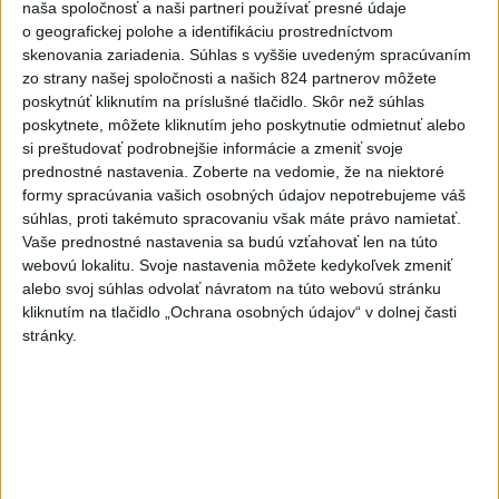
naša spoločnosť a naši partneri používať presné údaje
o geografickej polohe a identifikáciu prostredníctvom
skenovania zariadenia. Súhlas s vyššie uvedeným spracúvaním
zo strany našej spoločnosti a našich 824 partnerov môžete
Politika na sociálnych sieťach
poskytnúť kliknutím na príslušné tlačidlo. Skôr než súhlas
poskytnete, môžete kliknutím jeho poskytnutie odmietnuť alebo
si preštudovať podrobnejšie informácie a zmeniť svoje
Zobraziť viac
Info
prednostné nastavenia.
Zoberte na vedomie, že na niektoré
formy spracúvania vašich osobných údajov nepotrebujeme váš
súhlas, proti takémuto spracovaniu však máte právo namietať.
Najnovšie videá
Najsledovanejšie videá
Vaše prednostné nastavenia sa budú vzťahovať len na túto
webovú lokalitu. Svoje nastavenia môžete kedykoľvek zmeniť
TK: Rodinná karta
alebo svoj súhlas odvolať návratom na túto webovú stránku
včera 21:50
|
Ministerstvo práce, sociálnych
kliknutím na tlačidlo „Ochrana osobných údajov“ v dolnej časti
vecí a rodiny SR
|
31
zobrazení
stránky.
Taraba: Vidieť paniku
včera 19:32
|
Taraba Tomáš
|
1685
zobrazení
ODKAZ TAKÁČOVI A FICOVI Z
VÝCHODU‼️PORAZÍME VÁS‼️DOSŤ B...