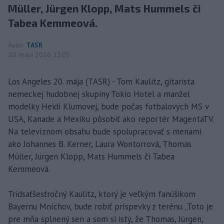
Müller, Jürgen Klopp, Mats Hummels či
Tabea Kemmeová.
Autor
TASR
20. mája 2026 13:05
Los Angeles 20. mája (TASR) - Tom Kaulitz, gitarista
nemeckej hudobnej skupiny Tokio Hotel a manžel
modelky Heidi Klumovej, bude počas futbalových MS v
USA, Kanade a Mexiku pôsobiť ako reportér MagentaTV.
Na televíznom obsahu bude spolupracovať s menami
ako Johannes B. Kerner, Laura Wontorrová, Thomas
Müller, Jürgen Klopp, Mats Hummels či Tabea
Kemmeová.
Tridsaťšesťročný Kaulitz, ktorý je veľkým fanúšikom
Bayernu Mníchov, bude robiť príspevky z terénu. „Toto je
pre mňa splnený sen a som si istý, že Thomas, Jürgen,