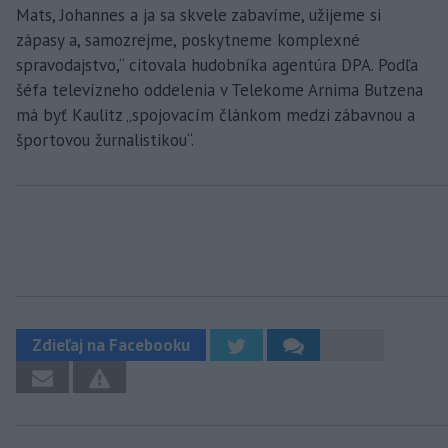
Mats, Johannes a ja sa skvele zabavíme, užijeme si
zápasy a, samozrejme, poskytneme komplexné
spravodajstvo,“ citovala hudobníka agentúra DPA. Podľa
šéfa televízneho oddelenia v Telekome Arnima Butzena
má byť Kaulitz „spojovacím článkom medzi zábavnou a
športovou žurnalistikou“.
Zdieľaj na Facebooku