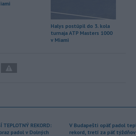
iami
Halys postúpil do 3. kola
turnaja ATP Masters 1000
v Miami
Í TEPLOTNÝ REKORD:
V Budapešti opäť padol tep
oraz padol v Dolných
rekord, tretí za päť týždňov