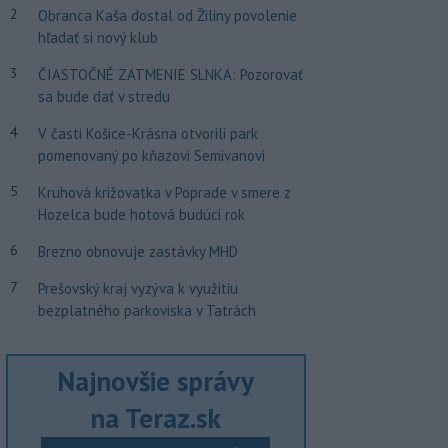
2
Obranca Kaša dostal od Žiliny povolenie
hľadať si nový klub
3
ČIASTOČNÉ ZATMENIE SLNKA: Pozorovať
sa bude dať v stredu
4
V časti Košice-Krásna otvorili park
pomenovaný po kňazovi Semivanovi
5
Kruhová križovatka v Poprade v smere z
Hozelca bude hotová budúci rok
6
Brezno obnovuje zastávky MHD
7
Prešovský kraj vyzýva k využitiu
bezplatného parkoviska v Tatrách
Najnovšie správy
na Teraz.sk