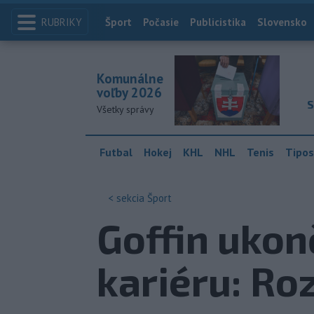
RUBRIKY
Index
Šport
Počasie
Publicistika
Slovensko
Komunálne
voľby 2026
S
Všetky správy
Futbal
Hokej
KHL
NHL
Tenis
Tipos
< sekcia
Šport
Goffin ukon
kariéru: Ro