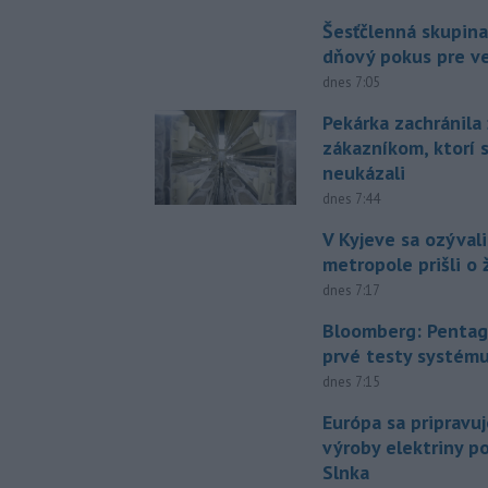
Šesťčlenná skupina
dňový pokus pre v
dnes 7:05
Pekárka zachránila 
zákazníkom, ktorí s
neukázali
dnes 7:44
V Kyjeve sa ozývali
metropole prišli o ž
dnes 7:17
Bloomberg: Pentag
prvé testy systém
dnes 7:15
Európa sa pripravu
výroby elektriny p
Slnka