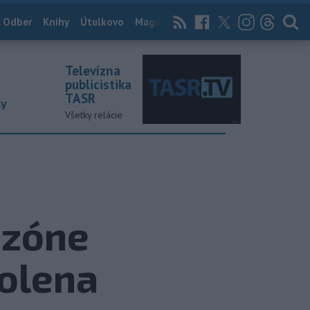
 Odber
Knihy
Útulkovo
Magazín
News Now
Archív
TASR
Televízna
publicistika
TASR
ky
Všetky relácie
ezóne
kolena