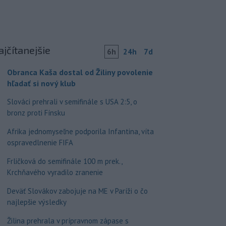
ajčítanejšie
6h
24h
7d
Obranca Kaša dostal od Žiliny povolenie
hľadať si nový klub
Slováci prehrali v semifinále s USA 2:5, o
bronz proti Fínsku
Afrika jednomyseľne podporila Infantina, víta
ospravedlnenie FIFA
Frličková do semifinále 100 m prek.,
Krchňavého vyradilo zranenie
Deväť Slovákov zabojuje na ME v Paríži o čo
najlepšie výsledky
Žilina prehrala v prípravnom zápase s