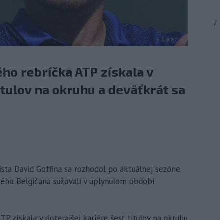
7
ho rebríčka ATP získala v
itulov na okruhu a deväťkrát sa
nista David Goffina sa rozhodol po aktuálnej sezóne
čného Belgičana sužovali v uplynulom období
P získala v doterajšej kariére šesť titulov na okruhu