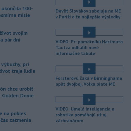
prielive
napredujú a Spojené štáty
 ukončila 100-
očakávajú, že dohoda bude uzavretá
Deväť Slovákov zabojuje na ME
čoskoro, uviedol v piatok pre agentúru
esmírne misie
v Paríži o čo najlepšie výsledky
Reuters nemenovaný americký
predstaviteľ, píše TASR.
život svojim
-
Úrady vo východnej Číne v
07:01
a pár dní
VIDEO: Pri pamätníku Hartmuta
sobotu zatvorili školy a mnohé
Tautza odhalili nové
turistické
lokality v reakcii na tajfún
informačné tabule
Dolphin, ktorý sa blíži k pevnine. TASR
o tom informuje na základe správy
 výbuchy, pri
agentúry AP.
ivot traja ľudia
Forsterovú čaká v Birminghame
-
Taliansky tenista Matteo
21:30
opäť dvojboj, Volka piate ME
Arnaldi vypadol na turnaji ATP
ón chce urobiť
Masters 1000
v Montreale už v 3.
u Golden Dome
kole dvojhry.
-
Pri požiari lesného porastu v
VIDEO: Umelá inteligencia a
20:18
je na pokles
Trstíne v okrese Trnava zasahuje
robotika pomáhajú už aj
očas zatmenia
záchranárom
takmer 50 hasičov.