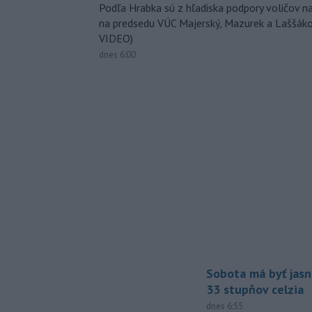
Podľa Hrabka sú z hľadiska podpory voličov na
na predsedu VÚC Majerský, Mazurek a Laššák
VIDEO)
dnes 6:00
Sobota má byť jasn
33 stupňov celzia
dnes 6:55