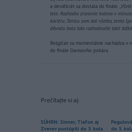
a deväťkrát sa dostala do finále.
„Všetk
tele. Rozhodlo zranenie kolena v minulo
kariéru. Tenisu som dal všetko, tento špo
dôvodu bolo toto rozhodnutie také ťažké
Belgičan sa momentálne nachádza v reb
do finále Davisovho pohára.
Prečítajte si aj:
SÚHRN: Sinner, Tiafoe aj
Pegulová
Zverev postúpili do 3. kola
do 3. ko