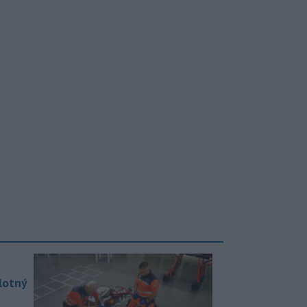
lotný