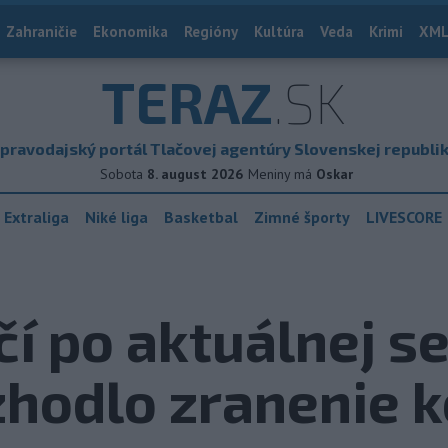
Zahraničie
Ekonomika
Regióny
Kultúra
Veda
Krimi
XML
TERAZ
.SK
pravodajský portál Tlačovej agentúry Slovenskej republi
Sobota
8. august 2026
Meniny má
Oskar
 Extraliga
Niké liga
Basketbal
Zimné športy
LIVESCORE
čí po aktuálnej s
zhodlo zranenie 