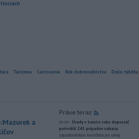
tinciach
túra
Turizmus
Cestovanie
Rok dobrovoľníctva
Dielo týždňa
Práve teraz
:Mazurek a
-
Úrady v tomto roku doposiaľ
09:09
potvrdili 241 prípadov nákazy
ličov
západonílskou horúčkou po celej