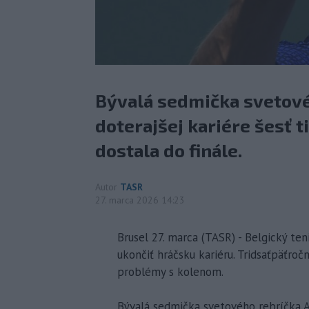
Bývalá sedmička svetové
doterajšej kariére šesť t
dostala do finále.
Autor
TASR
27. marca 2026 14:23
Brusel 27. marca (TASR) - Belgický te
ukončiť hráčsku kariéru. Tridsaťpäťro
problémy s kolenom.
Bývalá sedmička svetového rebríčka AT