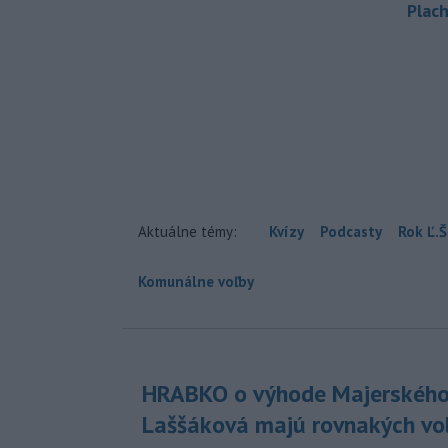
Plach
Aktuálne témy:
Kvízy
Podcasty
Rok Ľ.Š
Komunálne voľby
HRABKO o výhode Majerského
Laššáková majú rovnakých vo