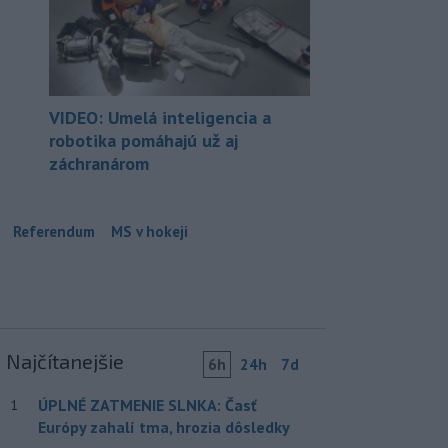
VIDEO: Umelá inteligencia a
robotika pomáhajú už aj
záchranárom
Referendum
MS v hokeji
Najčítanejšie
6h
24h
7d
ÚPLNÉ ZATMENIE SLNKA: Časť
1
Európy zahalí tma, hrozia dôsledky