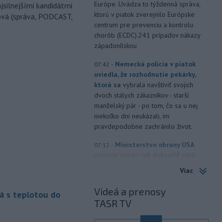
Európe. Uvádza to týždenná správa,
jsilnejšími kandidátmi
ktorú v piatok zverejnilo Európske
ová (správa, PODCAST,
centrum pre prevenciu a kontrolu
chorôb (ECDC).241 prípadov nákazy
západonílskou
-
Nemecká polícia v piatok
07:42
uviedla, že rozhodnutie pekárky,
ktorá sa
vybrala navštíviť svojich
dvoch stálych zákazníkov - starší
manželský pár - po tom, čo sa u nej
niekoľko dní neukázali, im
pravdepodobne zachránilo život.
-
Ministerstvo obrany USA
07:12
plánuje tento rok dokončiť prvé
testy
protiraketového systému
Viac
Golden Dome (Zlatá kupola) a v roku
2027 uskutočniť letové skúšky.
Videá a prenosy
á s teplotou do
TASR TV
-
Rokovania medzi Iránom a
07:09
Ománom o situácii v Hormuzskom