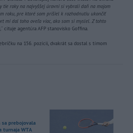
y tie roky na najvyššej úrovni si vybrali daň na mojom
m roku, pre ktoré som prišiel k rozhodnutiu ukončiť
rt mi dal toho oveľa viac, ako som si myslel. Z tohto
,
“ cituje agentúra AFP stanovisko Goffina.
ríčku na 156. pozícii, dvakrát sa dostal s tímom
 sa prebojovala
la turnaja WTA