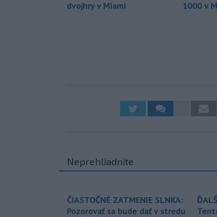
dvojhry v Miami
1000 v M
Neprehliadnite
ČIASTOČNÉ ZATMENIE SLNKA:
ĎALŠ
Pozorovať sa bude dať v stredu
Tent