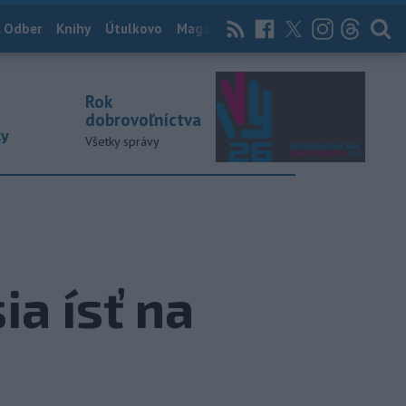
 Odber
Knihy
Útulkovo
Magazín
News Now
Archív
TASR
Rok
dobrovoľníctva
ky
Všetky správy
a ísť na