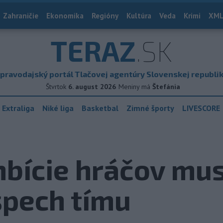
Zahraničie
Ekonomika
Regióny
Kultúra
Veda
Krimi
XML
TERAZ
.SK
pravodajský portál Tlačovej agentúry Slovenskej republi
Štvrtok
6. august 2026
Meniny má
Štefánia
 Extraliga
Niké liga
Basketbal
Zimné športy
LIVESCORE
ície hráčov musi
spech tímu