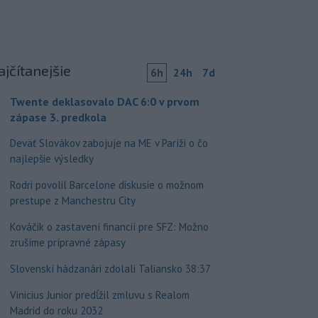
ajčítanejšie
6h
24h
7d
Twente deklasovalo DAC 6:0 v prvom
zápase 3. predkola
Deväť Slovákov zabojuje na ME v Paríži o čo
najlepšie výsledky
Rodri povolil Barcelone diskusie o možnom
prestupe z Manchestru City
Kováčik o zastavení financií pre SFZ: Možno
zrušíme prípravné zápasy
Slovenskí hádzanári zdolali Taliansko 38:37
Vinicius Junior predĺžil zmluvu s Realom
Madrid do roku 2032