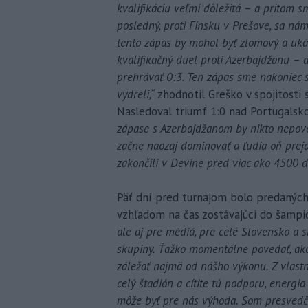
kvalifikáciu veľmi dôležitá – a pritom s
posledný, proti Fínsku v Prešove, sa nám
tento zápas by mohol byť zlomový a uká
kvalifikačný duel proti Azerbajdžanu –
prehrávať 0:3. Ten zápas sme nakoniec s
vydreli,“
zhodnotil Greško v spojitosti
Nasledoval triumf 1:0 nad Portugalsk
zápase s Azerbajdžanom by nikto nepove
začne naozaj dominovať a ľudia oň preja
zakončili v Devíne pred viac ako 4500 d
Päť dní pred turnajom bolo predaných
vzhľadom na čas zostávajúci do šampi
ale aj pre médiá, pre celé Slovensko a 
skupiny. Ťažko momentálne povedať, ako 
záležať najmä od nášho výkonu. Z vlast
celý štadión a cítite tú podporu, energia
môže byť pre nás výhoda. Som presvedče