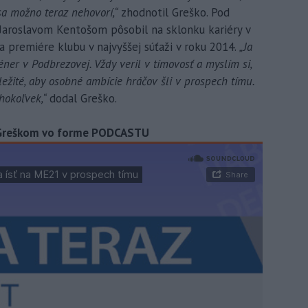
sa možno teraz nehovorí,“
zhodnotil Greško. Pod
Jaroslavom Kentošom pôsobil na sklonku kariéry v
a premiére klubu v najvyššej súťaži v roku 2014.
„Ja
ner v Podbrezovej. Vždy veril v tímovosť a myslím si,
ôležité, aby osobné ambície hráčov šli v prospech tímu.
hokoľvek,“
dodal Greško.
m Greškom vo forme PODCASTU