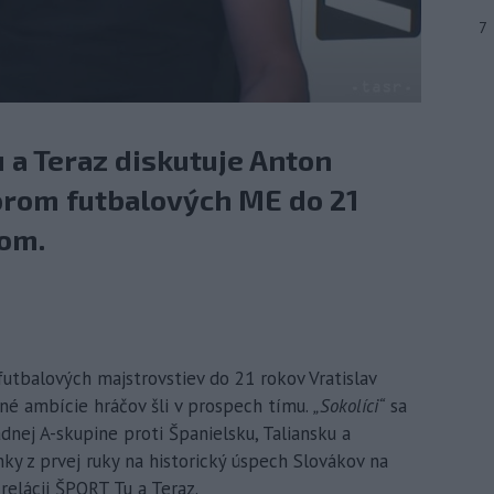
7
u a Teraz diskutuje Anton
orom futbalových ME do 21
kom.
futbalových majstrovstiev do 21 rokov Vratislav
né ambície hráčov šli v prospech tímu.
„Sokolíci“
sa
dnej A-skupine proti Španielsku, Taliansku a
y z prvej ruky na historický úspech Slovákov na
relácii ŠPORT Tu a Teraz.