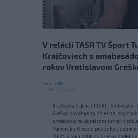
V relácii TASR TV Šport T
Krajčoviech s amabasád
rokov Vratislavom Greš
Autor
TASR
9. júna 2025 11:00
Bratislava 9. júna (TASR) - Ambasádor 
Greško považuje za dôležité, aby osob
predstavia na domácom turnaji v zákla
Rumunsku. O svoje postrehy a spomienk
ME21 v roku 2000 sa Greško podelil v 