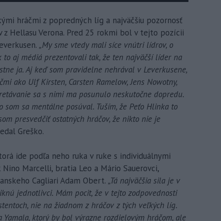
kými hráčmi z popredných líg a najväčšiu pozornosť
z Hellasu Verona. Pred 25 rokmi bol v tejto pozícii
Leverkusen.
„My sme vtedy mali síce vnútri lídrov, o
to aj médiá prezentovali tak, že ten najväčší líder na
stne ja. Aj keď som pravidelne nehrával v Leverkusene,
čmi ako Ulf Kirsten, Carsten Ramelow, Jens Nowotny,
tretávanie sa s nimi ma posunulo neskutočne dopredu.
ako som sa mentálne posúval. Tuším, že Peťo Hlinka to
m presvedčiť ostatných hráčov, že nikto nie je
edal Greško.
torá ide podľa neho ruka v ruke s individuálnymi
 Nino Marcelli, bratia Leo a Mário Sauerovci,
ianskeho Cagliari Adam Obert.
„Tá najväčšia sila je v
iknú jednotlivci. Mám pocit, že v tejto zodpovednosti
istentoch, nie na žiadnom z hráčov z tých veľkých líg.
Yamala, ktorý by bol výrazne rozdielovým hráčom, ale