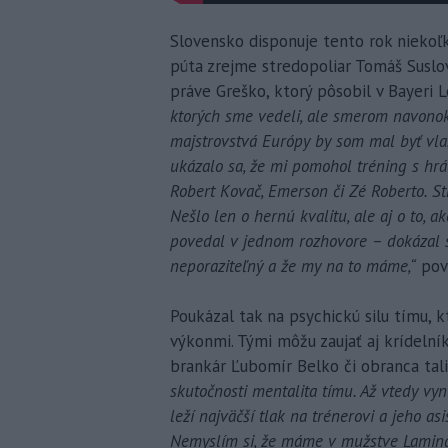
Slovensko disponuje tento rok niekoľ
púta zrejme stredopoliar Tomáš Suslov 
práve Greško, ktorý pôsobil v Bayeri 
ktorých sme vedeli, ale smerom navonok 
majstrovstvá Európy by som mal byť vla
ukázalo sa, že mi pomohol tréning s hrá
Robert Kovač, Emerson či Zé Roberto. S
Nešlo len o hernú kvalitu, ale aj o to, 
povedal v jednom rozhovore – dokázal so
neporaziteľný a že my na to máme,“
pov
Poukázal tak na psychickú silu tímu, k
výkonmi. Tými môžu zaujať aj krídelník
brankár Ľubomír Belko či obranca tal
skutočnosti mentalita tímu. Až vtedy vyn
leží najväčší tlak na trénerovi a jeho as
Nemyslím si, že máme v mužstve Lamina 