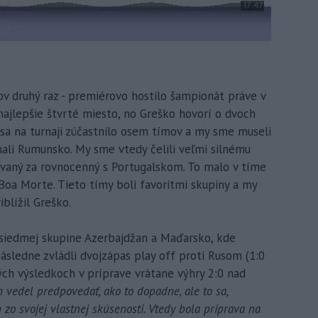
v druhý raz - premiérovo hostilo šampionát práve v
 najlepšie štvrté miesto, no Greško hovorí o dvoch
 sa na turnaji zúčastnilo osem tímov a my sme museli
 mali Rumunsko. My sme vtedy čelili veľmi silnému
vaný za rovnocenný s Portugalskom. To malo v tíme
Boa Morte. Tieto tímy boli favoritmi skupiny a my
iblížil Greško.
siedmej skupine Azerbajdžan a Maďarsko, kde
 Následne zvládli dvojzápas play off proti Rusom (1:0
brých výsledkoch v príprave vrátane výhry 2:0 nad
m vedel predpovedať, ako to dopadne, ale to sa,
o svojej vlastnej skúsenosti. Vtedy bola príprava na