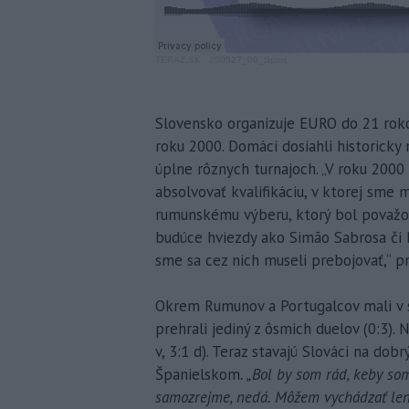
TERAZ.SK
·
250527_09_Sport
Slovensko organizuje EURO do 21 roko
roku 2000. Domáci dosiahli historicky
úplne rôznych turnajoch. „V roku 2000
absolvovať kvalifikáciu, v ktorej sme
rumunskému výberu, ktorý bol považo
budúce hviezdy ako Simão Sabrosa či 
sme sa cez nich museli prebojovať,“ pr
Okrem Rumunov a Portugalcov mali v 
prehrali jediný z ôsmich duelov (0:3).
v, 3:1 d). Teraz stavajú Slováci na do
Španielskom
. „Bol by som rád, keby so
samozrejme, nedá. Môžem vychádzať len z