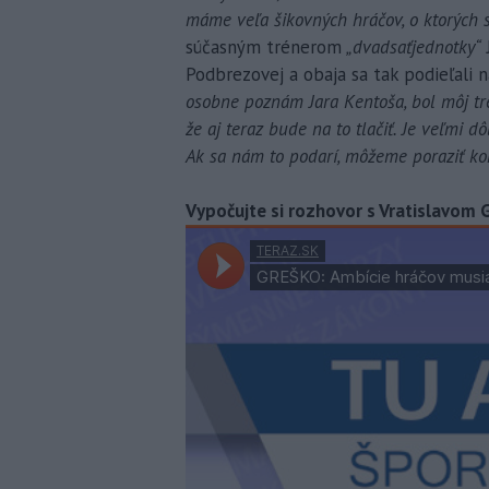
máme veľa šikovných hráčov, o ktorých 
súčasným trénerom
„dvadsaťjednotky“
Podbrezovej a obaja sa tak podieľali n
osobne poznám Jara Kentoša, bol môj tré
že aj teraz bude na to tlačiť. Je veľmi d
Ak sa nám to podarí, môžeme poraziť ko
Vypočujte si rozhovor s Vratislavo