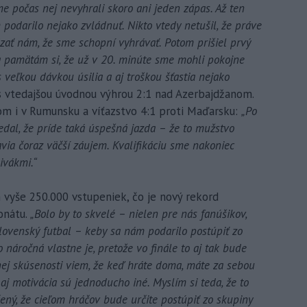
me počas nej nevyhrali skoro ani jeden zápas. Až ten
 podarilo nejako zvládnuť. Nikto vtedy netušil, že práve
zať nám, že sme schopní vyhrávať. Potom prišiel prvý
 a pamätám si, že už v 20. minúte sme mohli pokojne
 veľkou dávkou úsilia a aj troškou šťastia nejako
 s vtedajšou úvodnou výhrou 2:1 nad Azerbajdžanom.
om i v Rumunsku a víťazstvo 4:1 proti Maďarsku:
„Po
dal, že príde taká úspešná jazda – že to mužstvo
via čoraz väčší záujem. Kvalifikáciu sme nakoniec
ivákmi.“
 vyše 250.000 vstupeniek, čo je nový rekord
onátu.
„Bolo by to skvelé – nielen pre nás fanúšikov,
slovenský futbal – keby sa nám podarilo postúpiť zo
náročná vlastne je, pretože vo finále to aj tak bude
nej skúsenosti viem, že keď hráte doma, máte za sebou
 aj motivácia sú jednoducho iné. Myslím si teda, že to
ný, že cieľom hráčov bude určite postúpiť zo skupiny