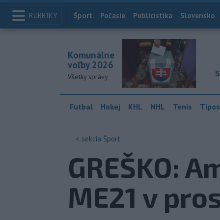
RUBRIKY
Index
Šport
Počasie
Publicistika
Slovensko
Komunálne
voľby 2026
S
Všetky správy
Futbal
Hokej
KHL
NHL
Tenis
Tipos
< sekcia
Šport
GREŠKO: Amb
ME21 v pro