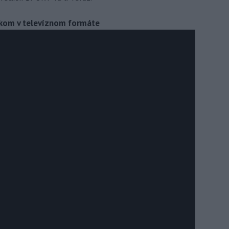
eškom v televíznom formáte