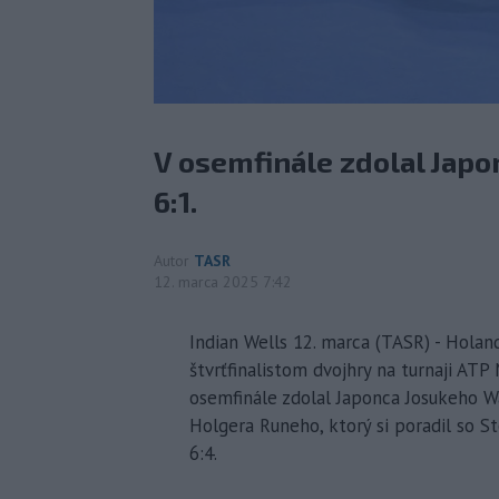
V osemfinále zdolal Japo
6:1.
Autor
TASR
12. marca 2025 7:42
Indian Wells 12. marca (TASR) - Holan
štvrťfinalistom dvojhry na turnaji ATP
osemfinále zdolal Japonca Josukeho Wa
Holgera Runeho, ktorý si poradil so S
6:4.