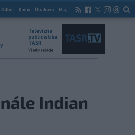
 Odber
Knihy
Útulkovo
Magazín
News Now
Archív
TASR
Televízna
publicistika
TASR
ky
Všetky relácie
inále Indian