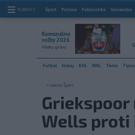
RUBRIKY
Index
Šport
Počasie
Publicistika
Slovensko
Komunálne
voľby 2026
S
Všetky správy
Futbal
Hokej
KHL
NHL
Tenis
Tipos
< sekcia
Šport
Griekspoor 
Wells prot