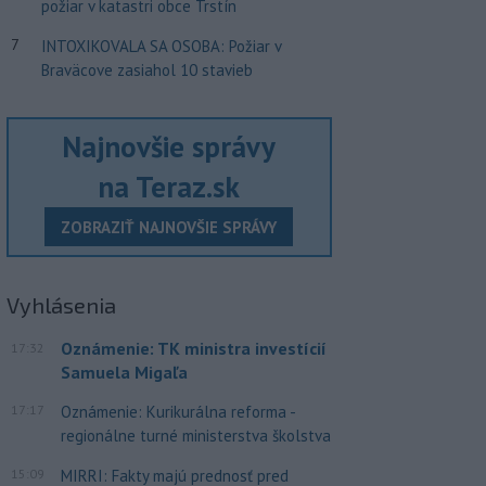
požiar v katastri obce Trstín
7
INTOXIKOVALA SA OSOBA: Požiar v
Braväcove zasiahol 10 stavieb
Najnovšie správy
na Teraz.sk
ZOBRAZIŤ NAJNOVŠIE SPRÁVY
Vyhlásenia
Oznámenie: TK ministra investícií
17:32
Samuela Migaľa
17:17
Oznámenie: Kurikurálna reforma -
regionálne turné ministerstva školstva
15:09
MIRRI: Fakty majú prednosť pred