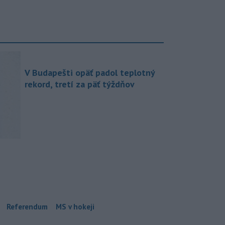
V Budapešti opäť padol teplotný
rekord, tretí za päť týždňov
Referendum
MS v hokeji