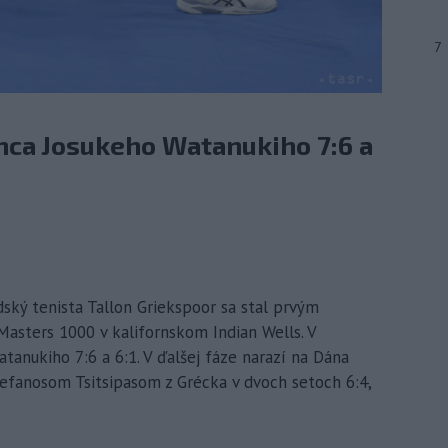
7
nca Josukeho Watanukiho 7:6 a
dský tenista Tallon Griekspoor sa stal prvým
 Masters 1000 v kalifornskom Indian Wells. V
tanukiho 7:6 a 6:1. V ďalšej fáze narazí na Dána
tefanosom Tsitsipasom z Grécka v dvoch setoch 6:4,