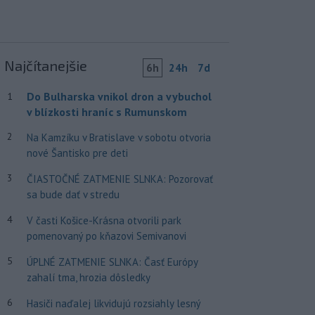
Najčítanejšie
6h
24h
7d
Do Bulharska vnikol dron a vybuchol
1
v blízkosti hraníc s Rumunskom
2
Na Kamzíku v Bratislave v sobotu otvoria
nové Šantisko pre deti
3
ČIASTOČNÉ ZATMENIE SLNKA: Pozorovať
sa bude dať v stredu
4
V časti Košice-Krásna otvorili park
pomenovaný po kňazovi Semivanovi
5
ÚPLNÉ ZATMENIE SLNKA: Časť Európy
zahalí tma, hrozia dôsledky
6
Hasiči naďalej likvidujú rozsiahly lesný