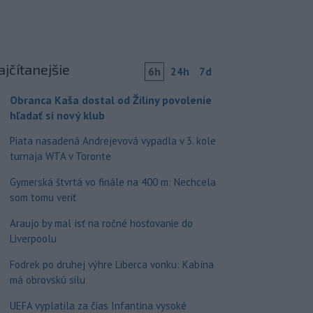
ajčítanejšie
6h
24h
7d
Obranca Kaša dostal od Žiliny povolenie
hľadať si nový klub
Piata nasadená Andrejevová vypadla v 3. kole
turnaja WTA v Toronte
Gymerská štvrtá vo finále na 400 m: Nechcela
som tomu veriť
Araujo by mal ísť na ročné hosťovanie do
Liverpoolu
Fodrek po druhej výhre Liberca vonku: Kabína
má obrovskú silu
UEFA vyplatila za čias Infantina vysoké