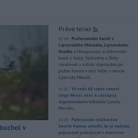
Práve teraz
-
Profesionálni hasiči z
15:39
Liptovského Mikuláša, Liptovského
Hrádku
a Mengusoviec a dobrovoľní
hasiči z Važca, Východnej a Štrby
zasahovali v sobotu dopoludnia pri
požiari humna v obci Važec v okrese
Liptovský Mikuláš.
-
Vo veku 68 rokov zomrel
15:32
Jorge Messi, otec a zástupca
argentínskeho
futbalistu Lionela
Messiho.
-
Palestínske militantné
15:23
buchol v
hnutie Hamas uviedlo, že je naďalej
pripravené pokračovať v mierovom
m