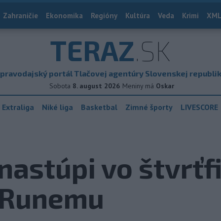
Zahraničie
Ekonomika
Regióny
Kultúra
Veda
Krimi
XML
TERAZ
.SK
pravodajský portál Tlačovej agentúry Slovenskej republi
Sobota
8. august 2026
Meniny má
Oskar
 Extraliga
Niké liga
Basketbal
Zimné športy
LIVESCORE
nastúpi vo štvrťf
i Runemu