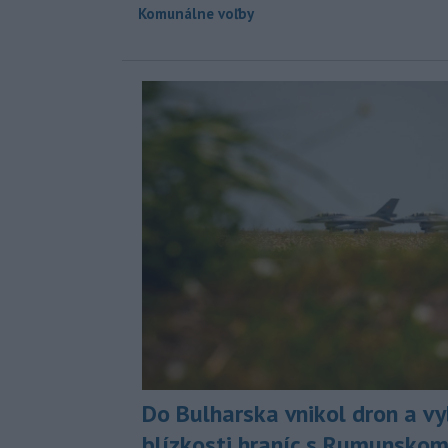
Komunálne voľby
Do Bulharska vnikol dron a vy
blízkosti hraníc s Rumunsko