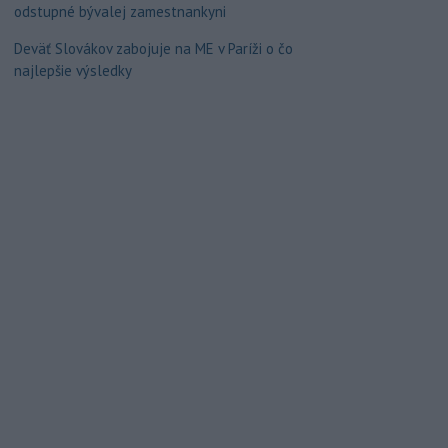
odstupné bývalej zamestnankyni
Deväť Slovákov zabojuje na ME v Paríži o čo
najlepšie výsledky