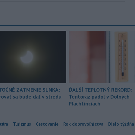
TOČNÉ ZATMENIE SLNKA:
ĎALŠÍ TEPLOTNÝ REKORD:
ovať sa bude dať v stredu
Tentoraz padol v Dolných
Plachtinciach
túra
Turizmus
Cestovanie
Rok dobrovoľníctva
Dielo týždňa