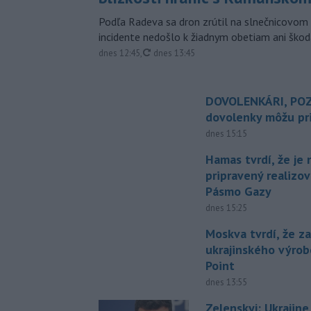
Podľa Radeva sa dron zrútil na slnečnicovom 
incidente nedošlo k žiadnym obetiam ani škod
aktualizované
dnes 12:45
,
dnes 13:45
DOVOLENKÁRI, POZ
dovolenky môžu pri
dnes 15:15
Hamas tvrdí, že je 
pripravený realizov
Pásmo Gazy
dnes 15:25
Moskva tvrdí, že z
ukrajinského výrob
Point
dnes 13:55
Zelenskyj: Ukrajin