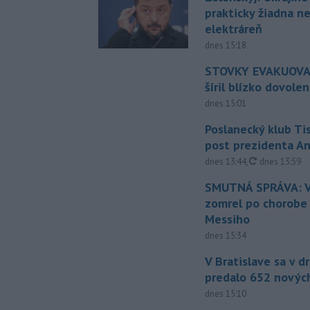
prakticky žiadna 
elektráreň
dnes 15:18
STOVKY EVAKUOVAN
šíril blízko dovole
dnes 15:01
Poslanecký klub Ti
post prezidenta A
aktualizovan
dnes 13:44
,
dnes 13:59
SMUTNÁ SPRÁVA: V
zomrel po chorobe
Messiho
dnes 15:34
V Bratislave sa v 
predalo 652 novýc
dnes 15:10