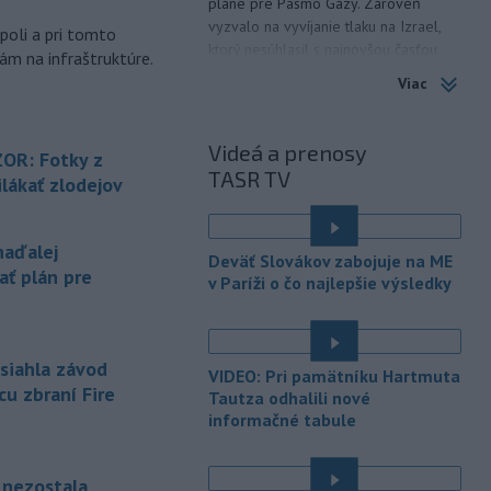
pláne pre Pásmo Gazy. Zároveň
vyzvalo na vyvíjanie tlaku na Izrael,
poli a pri tomto
ktorý nesúhlasil s najnovšou časťou
ám na infraštruktúre.
tejto dohody.
Viac
-
Na Ukrajine po ruských
15:16
útokoch podľa prezidenta
Videá a prenosy
OR: Fotky z
Volodymyra
Zelenského nezostala
TASR TV
lákať zlodejov
žiadna nepoškodená tepelná
elektráreň.
-
Polícia varuje pred
15:12
naďalej
Deväť Slovákov zabojuje na ME
zverejňovaním fotiek z dovoleniek.
ať plán pre
v Paríži o čo najlepšie výsledky
Opatrnosť na sociálnych sieťach je
podľa nej rovnako dôležitá ako
zabezpečenie domu či bytu.
asiahla závod
VIDEO: Pri pamätníku Hartmuta
-
V druhom štvrťroku 2026 sa
15:08
cu zbraní Fire
Tautza odhalili nové
v nových bratislavských projektoch
informačné tabule
predalo 652 bytov. V porovnaní s
prvým štvrťrokom, počas ktorého sa
predalo 742 bytov, to bolo menej
e nezostala