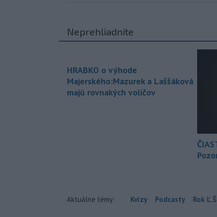
Neprehliadnite
HRABKO o výhode
Majerského:Mazurek a Laššáková
majú rovnakých voličov
ČIAS
Pozor
Aktuálne témy:
Kvízy
Podcasty
Rok Ľ.Š