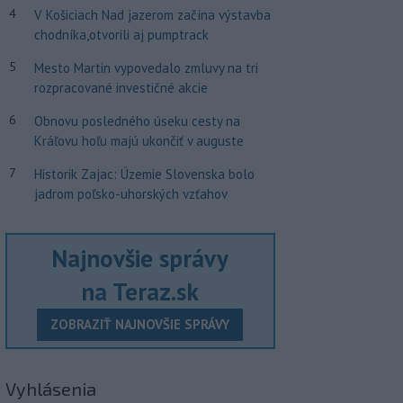
4
V Košiciach Nad jazerom začína výstavba
chodníka,otvorili aj pumptrack
5
Mesto Martin vypovedalo zmluvy na tri
rozpracované investičné akcie
6
Obnovu posledného úseku cesty na
Kráľovu hoľu majú ukončiť v auguste
7
Historik Zajac: Územie Slovenska bolo
jadrom poľsko-uhorských vzťahov
Najnovšie správy
na Teraz.sk
ZOBRAZIŤ NAJNOVŠIE SPRÁVY
Vyhlásenia