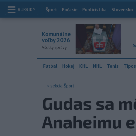
RUBRIKY
Index
Šport
Počasie
Publicistika
Slovensko
Komunálne
voľby 2026
S
Všetky správy
Futbal
Hokej
KHL
NHL
Tenis
Tipos
< sekcia
Šport
Gudas sa mô
Anaheimu eš