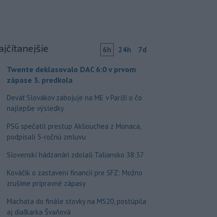
ajčítanejšie
6h
24h
7d
Twente deklasovalo DAC 6:0 v prvom
zápase 3. predkola
Deväť Slovákov zabojuje na ME v Paríži o čo
najlepšie výsledky
PSG spečatil prestup Akliouchea z Monaca,
podpísali 5-ročnú zmluvu
Slovenskí hádzanári zdolali Taliansko 38:37
Kováčik o zastavení financií pre SFZ: Možno
zrušíme prípravné zápasy
Machata do finále stovky na MS20, postúpila
aj diaľkarka Švaňová