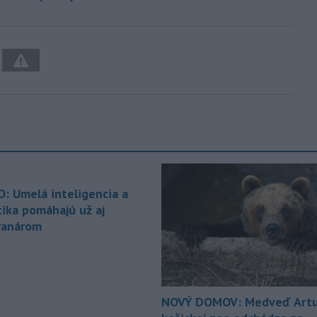
O: Umelá inteligencia a
tika pomáhajú už aj
ranárom
NOVÝ DOMOV: Medveď Artu