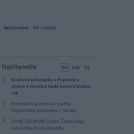
Referendum
MS v hokeji
Najčítanejšie
6h
24h
7d
Kruhová križovatka v Poprade v
1
smere z Hozelca bude hotová budúci
rok
2
Prešovský kraj vyzýva k využitiu
bezplatného parkoviska v Tatrách
3
ÚPLNÉ ZATMENIE SLNKA: Časť Európy
zahalí tma, hrozia dôsledky