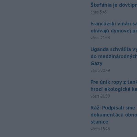
Štefánia je dôvtip
dnes 5:43
Francúzski vinári s
obávajú dymovej pr
včera 21:44
Uganda schválila v
do medzinárodných
Gazy
včera 20:49
Pre únik ropy z ta
hrozí ekologická k
včera 21:59
Ráž: Podpísali sme
dokumentácii obno
stanice
včera 15:26