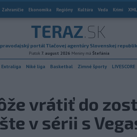
Zahraničie
Ekonomika
Regióny
Kultúra
Veda
Krimi
XML
TERAZ
.SK
pravodajský portál Tlačovej agentúry Slovenskej republi
Piatok
7. august 2026
Meniny má
Štefánia
 Extraliga
Niké liga
Basketbal
Zimné športy
LIVESCORE
že vrátiť do zos
te v sérii s Vega