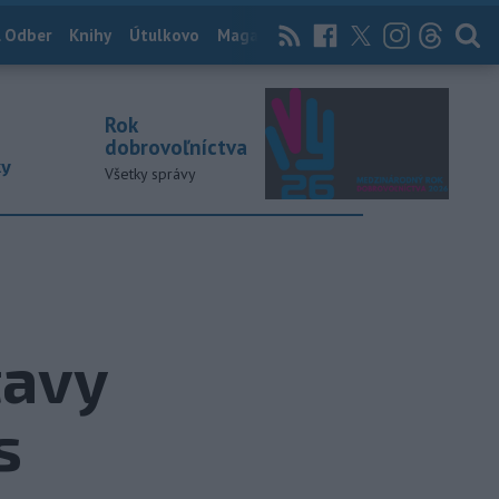
 Odber
Knihy
Útulkovo
Magazín
News Now
Archív
TASR
Rok
dobrovoľníctva
ky
Všetky správy
tavy
s