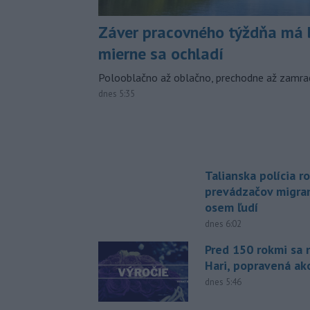
Záver pracovného týždňa má b
mierne sa ochladí
Polooblačno až oblačno, prechodne až zamra
dnes 5:35
Talianska polícia ro
prevádzačov migran
osem ľudí
dnes 6:02
Pred 150 rokmi sa 
Hari, popravená ak
dnes 5:46