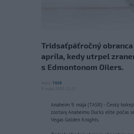
Tridsaťpäťročný obranca 
apríla, kedy utrpel zrane
s Edmontonom Oilers.
Autor
TASR
9. mája 2026 11:13
Anaheim 9. mája (TASR) - Český hokeji
zostavy Anaheimu Ducks ešte počas sé
Vegas Golden Knights.