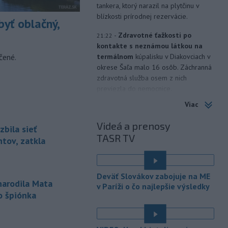
tankera, ktorý narazil na plytčinu v
blízkosti prírodnej rezervácie.
yť oblačný,
-
Zdravotné ťažkosti po
21:22
kontakte s neznámou látkou na
čené.
termálnom
kúpalisku v Diakovciach v
okrese Šaľa malo 16 osôb. Záchranná
zdravotná služba osem z nich
previezla do nemocnice.
Viac
-
Ugandský parlament vo
20:49
štvrtok schválil vyslanie
Videá a prenosy
zbila sieť
ugandských vojakov
do
TASR TV
palestínskeho Pásma Gazy, kde by
tov, zatkla
mali pôsobiť v rámci medzinárodných
stabilizačných síl, ktoré navrhol
americký prezident Donald Trump.
Deväť Slovákov zabojuje na ME
narodila Mata
v Paríži o čo najlepšie výsledky
-
Anglická futbalová asociácia
20:07
o špiónka
(FA) stiahla svoju podporu
prezidentovi
Medzinárodnej
futbalovej federácie (FIFA) Giannimu