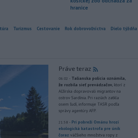
košickej zoo odchádza za
hranice
túra
Turizmus
Cestovanie
Rok dobrovoľníctva
Dielo týždňa
Práve teraz
-
Talianska polícia oznámila,
06:02
že rozbila sieť prevádzačov,
ktorí z
Alžírska dopravovali migrantov na
ostrov Sardínia. Pri raziách zatkla
osem ľudí, informuje TASR podľa
správy agentúry AFP.
-
Pri pobreží Ománu hrozí
21:58
ekologická katastrofa pre únik
čoraz
väčšieho množstva ropy z