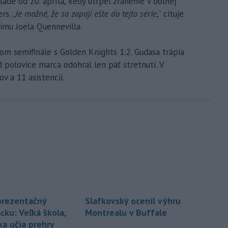
ade od 20. apríla, kedy utrpel zranenie v dolnej
rs. „
Je možné, že sa zapojí ešte do tejto série
,“ cituje
eimu Joela Quennevilla.
om semifinále s Golden Knights 1:2. Gudasa trápia
 polovice marca odohral len päť stretnutí. V
v a 11 asistencií.
prezentačný
Slafkovský ocenil výhru
cku: Veľká škola,
Montrealu v Buffale
ka učia prehry