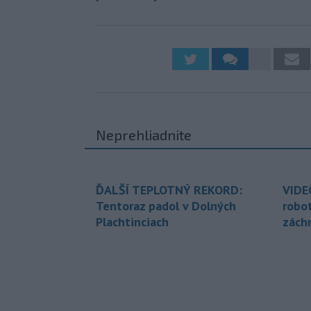
Neprehliadnite
ĎALŠÍ TEPLOTNÝ REKORD:
VIDE
Tentoraz padol v Dolných
robo
Plachtinciach
zách