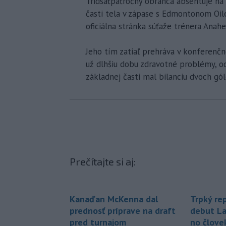
Tridsaťpäťročný obranca absentuje na ľ
časti tela v zápase s Edmontonom Oile
oficiálna stránka súťaže trénera Anah
Jeho tím zatiaľ prehráva v konferenčn
už dlhšiu dobu zdravotné problémy, od
základnej časti mal bilanciu dvoch gólo
Prečítajte si aj:
Kanaďan McKenna dal
Trpký re
prednosť príprave na draft
debut La
pred turnajom
no člove