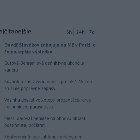
ajčítanejšie
6h
24h
7d
Deväť Slovákov zabojuje na ME v Paríži o
čo najlepšie výsledky
Gutová-Behramiová definitívne ukončila
kariéru
Kováčik o zastavení financií pre SFZ: Možno
zrušíme prípravné zápasy
Vozinha dostal veľkolepú prezentáciu, dres
mu priniesol parašutista
Messi daroval peniaze na obnovu oblasti
postihnutej požiarmi
Konferenčná liga: Jablonec s Nebylom