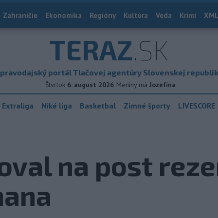
Zahraničie
Ekonomika
Regióny
Kultúra
Veda
Krimi
XML
TERAZ
.SK
pravodajský portál Tlačovej agentúry Slovenskej republi
Štvrtok
6. august 2026
Meniny má
Jozefína
 Extraliga
Niké liga
Basketbal
Zimné športy
LIVESCORE
oval na post rez
hana