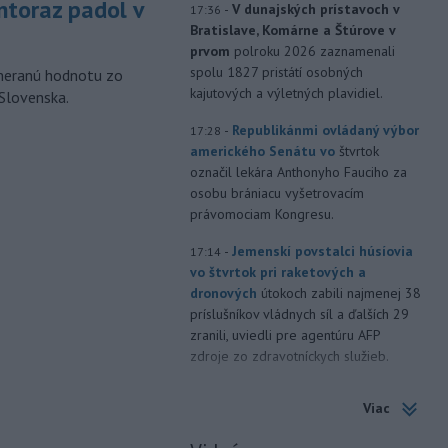
toraz padol v
-
V dunajských prístavoch v
17:36
Bratislave, Komárne a Štúrove v
prvom
polroku 2026 zaznamenali
spolu 1827 pristátí osobných
ameranú hodnotu zo
kajutových a výletných plavidiel.
 Slovenska.
-
Republikánmi ovládaný výbor
17:28
amerického Senátu vo
štvrtok
označil lekára Anthonyho Fauciho za
osobu brániacu vyšetrovacím
právomociam Kongresu.
-
Jemenskí povstalci húsíovia
17:14
vo štvrtok pri raketových a
dronových
útokoch zabili najmenej 38
príslušníkov vládnych síl a ďalších 29
zranili, uviedli pre agentúru AFP
zdroje zo zdravotníckych služieb.
-
Európska komisia (EK)
16:35
Viac
monitoruje situáciu a posudzuje
všetky
vznesené obavy týkajúce sa