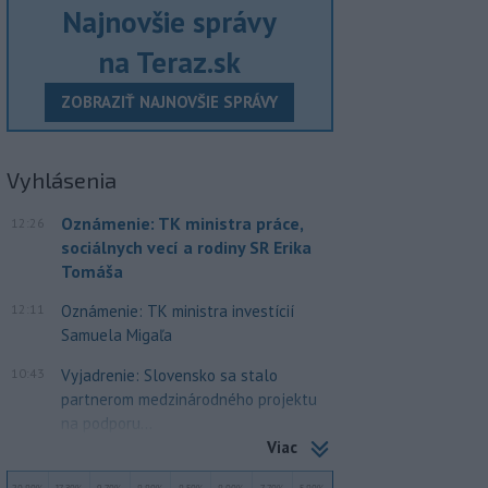
Najnovšie správy
na Teraz.sk
ZOBRAZIŤ NAJNOVŠIE SPRÁVY
Vyhlásenia
Oznámenie: TK ministra práce,
12:26
sociálnych vecí a rodiny SR Erika
Tomáša
12:11
Oznámenie: TK ministra investícií
Samuela Migaľa
10:43
Vyjadrenie: Slovensko sa stalo
partnerom medzinárodného projektu
na podporu...
Viac