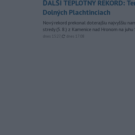
ĎALŠÍ TEPLOTNÝ REKORD: Ten
Dolných Plachtinciach
Nový rekord prekonal doterajšiu najvyššiu n
stredy (5. 8.) z Kamenice nad Hronom na juhu
aktualizované
dnes 15:27
,
dnes 17:08