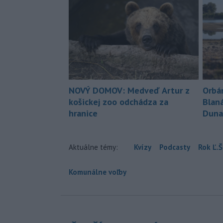
NOVÝ DOMOV: Medveď Artur z
Orbá
košickej zoo odchádza za
Blan
hranice
Duna
Aktuálne témy:
Kvízy
Podcasty
Rok Ľ.Š
Komunálne voľby