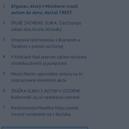
Afganec, ktorý v Mníchove vrazil
1
autom do davu, dostal TREST
2
ÚPLNÉ ZATMENIE SLNKA: Časť Európy
zahalí tma, hrozia dôsledky
3
Orbánová telefonovala s Blanárom a
Tarabom o pomoci na Dunaji
4
V Košiciach Nad jazerom začína výstavba
chodníka,otvorili aj pumptrack
5
Mesto Martin vypovedalo zmluvy na tri
rozpracované investičné akcie
6
ZRÁŽKA VLAKU S AUTOM V LOZORNE:
Rušňovodič jej už nedokázal zabrániť
7
Predstavitelia Mladého Hlasu podali
trestné oznámenie na I. Korčoka