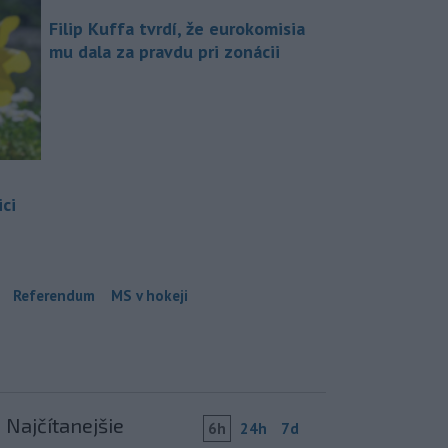
Filip Kuffa tvrdí, že eurokomisia
mu dala za pravdu pri zonácii
ci
Referendum
MS v hokeji
Najčítanejšie
6h
24h
7d