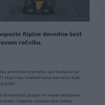
7
oposte Alpine dovedna šesť
tovom ročníku.
álsky automobilový pretekár Jack Doohan sa po
 F1 stajni Haas. Dvadsaťtriročný Austrálčan bude
ý jazdec.
e dovedna šesť podujatí vo svojom debutovom
n Franco Colapinto a Doohan plnil funkciu