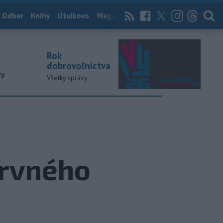
 Odber
Knihy
Útulkovo
Magazín
News Now
Archív
TASR
Rok
dobrovoľníctva
ky
Všetky správy
ervného