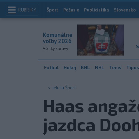
RUBRIKY
Index
Šport
Počasie
Publicistika
Slovensko
Komunálne
voľby 2026
S
Všetky správy
Futbal
Hokej
KHL
NHL
Tenis
Tipos
< sekcia
Šport
Haas angaž
jazdca Doo