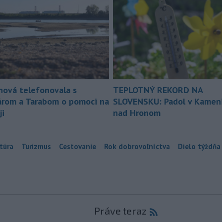
nová telefonovala s
TEPLOTNÝ REKORD NA
árom a Tarabom o pomoci na
SLOVENSKU: Padol v Kameni
ji
nad Hronom
túra
Turizmus
Cestovanie
Rok dobrovoľníctva
Dielo týždňa
Práve teraz