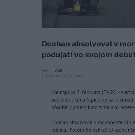
Doohan absolvoval v mon
podujatí vo svojom debu
Autor
TASR
3. februára 2026 14:06
Kannapolis 3. februára (TASR) - Austr
odchode z tímu Alpine upísal v seriáli
pôsobiť v americkom tíme ako rezervn
Doohan absolvoval v monoposte Alpin
ročníku. Potom ho nahradil Argentínča