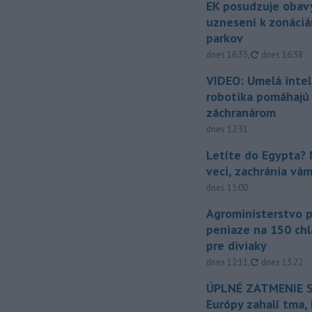
EK posudzuje obavy
uznesení k zonáci
parkov
aktualizovan
dnes 16:35
,
dnes 16:38
VIDEO: Umelá intel
robotika pomáhajú 
záchranárom
dnes 12:31
Letíte do Egypta? 
veci, zachránia vá
dnes 15:00
Agroministerstvo 
peniaze na 150 chl
pre diviaky
aktualizovan
dnes 12:11
,
dnes 13:22
ÚPLNÉ ZATMENIE S
Európy zahalí tma,