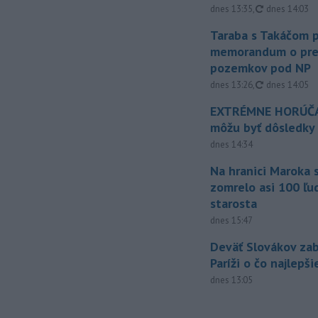
aktualizovan
dnes 13:35
,
dnes 14:03
Taraba s Takáčom p
memorandum o pr
pozemkov pod NP
aktualizovan
dnes 13:26
,
dnes 14:05
EXTRÉMNE HORÚČA
môžu byť dôsledky
dnes 14:34
Na hranici Maroka 
zomrelo asi 100 ľu
starosta
dnes 15:47
Deväť Slovákov zab
Paríži o čo najlepš
dnes 13:05