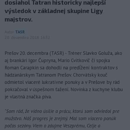
dosiahol Tatran historicky najlepší
výsledok v základnej skupine Ligy
majstrov.
Autor
TASR
20. decembra 2018 16:32
Prešov 20. decembra (TASR) - Tréner Slavko Goluža, ako
aj brankári Igor Čupryna, Mario Cvitkovič či spojka
Roman Carapkin sa dohodli na predĺžení kontraktov s
hádzanárskym Tatranom Prešov. Chorvátsky kouč
odmietol viaceré lukratívne ponuky a v Prešove by rád
pokračoval v úspešnom ťažení. Novinka z kuchyne klubu
je vlastná značka piva.
"Som rád, že vidno úsilie a prácu, ktorú som odviedol pre
mužstvo. Náš progres je zrejmý. Mal som viacero ponúk
počas sezóny. Viem o záujme Veszprému, Celje a