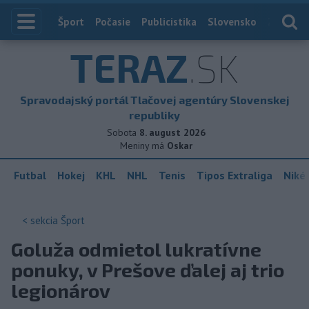
Index
Šport
Počasie
Publicistika
Slovensko
Zahranič
TERAZ
.SK
Spravodajský portál Tlačovej agentúry Slovenskej
republiky
Sobota
8. august 2026
Meniny má
Oskar
Futbal
Hokej
KHL
NHL
Tenis
Tipos Extraliga
Niké 
< sekcia
Šport
Goluža odmietol lukratívne
ponuky, v Prešove ďalej aj trio
legionárov