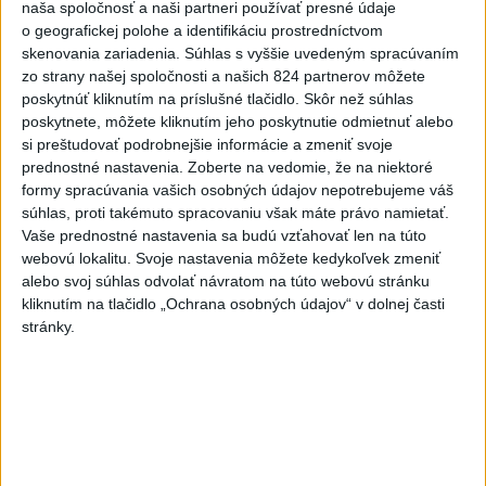
dnes 17:01
naša spoločnosť a naši partneri používať presné údaje
o geografickej polohe a identifikáciu prostredníctvom
NEŠŤASTNÝ PÁD:Záchranári
skenovania zariadenia. Súhlas s vyššie uvedeným spracúvaním
pomáhali 25-ročnej žene,
zo strany našej spoločnosti a našich 824 partnerov môžete
skončila v nemocnici
poskytnúť kliknutím na príslušné tlačidlo. Skôr než súhlas
poskytnete, môžete kliknutím jeho poskytnutie odmietnuť alebo
dnes 19:10
si preštudovať podrobnejšie informácie a zmeniť svoje
MLADÍK VYPADOL Z FERRATY:
prednostné nastavenia.
Zoberte na vedomie, že na niektoré
Na Skalke pri Kremnici
formy spracúvania vašich osobných údajov nepotrebujeme váš
zasahovali záchranári
súhlas, proti takémuto spracovaniu však máte právo namietať.
Vaše prednostné nastavenia sa budú vzťahovať len na túto
dnes 17:19
webovú lokalitu. Svoje nastavenia môžete kedykoľvek zmeniť
Omán: Rokovania o
alebo svoj súhlas odvolať návratom na túto webovú stránku
Hormuzskom prielive sú
kliknutím na tlačidlo „Ochrana osobných údajov“ v dolnej časti
pozitívne a konštruktívne
stránky.
dnes 19:24
STOVKY NASADENÝCH
HASIČOV: Zasahujú pri lesnom
požiari v Andalúzii
dnes 17:13