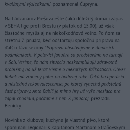
kvalitnými výsledkami,"
poznamenal Čupryna.
Na hádzanárov Prešova ešte čaká dôležitý domáci zápas
v SEHA lige proti Brestu (v piatok od 15.00), už však
čiastočne myslia aj na niekoľkodňové voľno. Po ňom sa
stretnú 7. januára, keď odštartujú spoločnú prípravu na
ďalšiu fázu sezóny.
"Prípravu absolvujeme v domácich
podmienkach. V polovici januára sa predstavíme na turnaji
v Šali. Veríme, že nám situáciu neskomplikujú zdravotné
problémy, no už teraz vieme o niekoľkých ťažkostiach. Oliver
Rábek má zranený palec na hodovej ruke. Čaká ho operácia
a následná rekonvalescencia, po ktorej vynechá podstatnú
časť prípravy. Ante Babič je mimo hry už vyše mesiaca pre
zápal chodidla, počítame s ním 7. januára,"
prezradil
Benický.
Novinka z klubovej kuchyne je vlastné pivo, ktoré
spomínaní legionári s kapitánom Martinom Straňovským