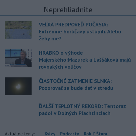
Neprehliadnite
VEĽKÁ PREDPOVEĎ POČASIA:
Extrémne horúčavy ustúpili. Alebo
žeby nie?
HRABKO o výhode
Majerského:Mazurek a Laššáková majú
rovnakých voličov
ČIASTOČNÉ ZATMENIE SLNKA:
Pozorovať sa bude dať v stredu
ĎALŠÍ TEPLOTNÝ REKORD: Tentoraz
padol v Dolných Plachtinciach
Aktuálne témy:
Kvízy
Podcasty
Rok Ľ.Štúra