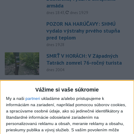
armáda
aktualizované
dnes 18:43
,
dnes 19:29
POZOR NA HARÚČAVY: SHMÚ
vydalo výstrahy prvého stupňa
pred teplom
dnes 19:28
SMRŤ V HORÁCH: V Západných
Tatrách zomrel 76-ročný turista
dnes 20:04
ZÁCHRANÁRI V AKCII: Pomáhali
dvom poľským turistkám, obe
Vážime si vaše súkromie
utrpeli úrazy
My a naši
partneri
ukladáme a/alebo pristupujeme k
dnes 18:39
informáciám na zariadení, napríklad pomocou súborov cookies,
a spracúvame osobné údaje, ako sú jedinečné identifikátory a
VODIČI, POZOR: Festival
štandardné informácie odosielané zariadením na
Lovestream spôsobuje v
personalizovanú reklamu a obsah, meranie reklamy a obsahu,
Bratislave kolóny
prieskumy publika a vývoj služieb.
S vaším povolením môže