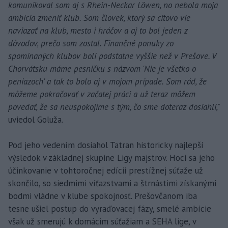
komunikoval som aj s Rhein-Neckar Löwen, no nebola moja
ambícia zmeniť klub. Som človek, ktorý sa citovo vie
naviazať na klub, mesto i hráčov a aj to bol jeden z
dôvodov, prečo som zostal. Finančné ponuky zo
spomínaných klubov boli podstatne vyššie než v Prešove. V
Chorvátsku máme pesničku s názvom 'Nie je všetko o
peniazoch' a tak to bolo aj v mojom prípade. Som rád, že
môžeme pokračovať v začatej práci a už teraz môžem
povedať, že sa neuspokojíme s tým, čo sme doteraz dosiahli,"
uviedol Goluža.
Pod jeho vedením dosiahol Tatran historicky najlepší
výsledok v základnej skupine Ligy majstrov. Hoci sa jeho
účinkovanie v tohtoročnej edícii prestížnej súťaže už
skončilo, so siedmimi víťazstvami a štrnástimi získanými
bodmi vládne v klube spokojnosť. Prešovčanom iba
tesne ušiel postup do vyraďovacej fázy, smelé ambície
však už smerujú k domácim súťažiam a SEHA lige, v