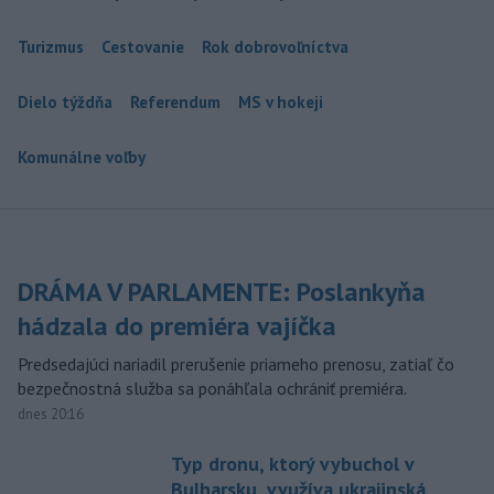
Turizmus
Cestovanie
Rok dobrovoľníctva
Dielo týždňa
Referendum
MS v hokeji
Komunálne voľby
DRÁMA V PARLAMENTE: Poslankyňa
hádzala do premiéra vajíčka
Predsedajúci nariadil prerušenie priameho prenosu, zatiaľ čo
bezpečnostná služba sa ponáhľala ochrániť premiéra.
dnes 20:16
Typ dronu, ktorý vybuchol v
Bulharsku, využíva ukrajinská