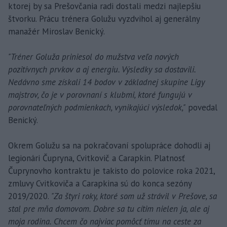
ktorej by sa Prešovčania radi dostali medzi najlepšiu
štvorku. Prácu trénera Golužu vyzdvihol aj generálny
manažér Miroslav Benický.
"Tréner Goluža priniesol do mužstva veľa nových
pozitívnych prvkov a aj energiu. Výsledky sa dostavili.
Nedávno sme získali 14 bodov v základnej skupine Ligy
majstrov, čo je v porovnaní s klubmi, ktoré fungujú v
porovnateľných podmienkach, vynikajúci výsledok,"
povedal
Benický.
Okrem Golužu sa na pokračovaní spolupráce dohodli aj
legionári Čupryna, Cvitkovič a Carapkin. Platnosť
Čuprynovho kontraktu je takisto do polovice roka 2021,
zmluvy Cvitkoviča a Carapkina sú do konca sezóny
2019/2020.
"Za štyri roky, ktoré som už strávil v Prešove, sa
stal pre mňa domovom. Dobre sa tu cítim nielen ja, ale aj
moja rodina. Chcem čo najviac pomôcť tímu na ceste za