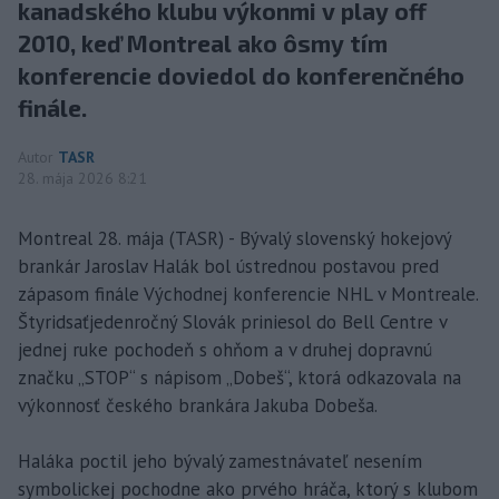
kanadského klubu výkonmi v play off
2010, keď Montreal ako ôsmy tím
konferencie doviedol do konferenčného
finále.
Autor
TASR
28. mája 2026 8:21
Montreal 28. mája (TASR) - Bývalý slovenský hokejový
brankár Jaroslav Halák bol ústrednou postavou pred
zápasom finále Východnej konferencie NHL v Montreale.
Štyridsaťjedenročný Slovák priniesol do Bell Centre v
jednej ruke pochodeň s ohňom a v druhej dopravnú
značku „STOP“ s nápisom „Dobeš“, ktorá odkazovala na
výkonnosť českého brankára Jakuba Dobeša.
Haláka poctil jeho bývalý zamestnávateľ nesením
symbolickej pochodne ako prvého hráča, ktorý s klubom