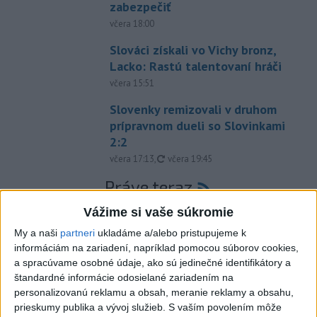
zabezpečiť
včera 18:00
Slováci získali vo Vichy bronz,
Lacko: Rastú talentovaní hráči
včera 15:51
Slovenky remizovali v druhom
prípravnom dueli so Slovinkami
2:2
aktualizované
včera 17:13
,
včera 19:45
Práve teraz
-
Taliansky tenista Matteo Arnaldi vypadol na turnaji ATP
21:30
Vážime si vaše súkromie
Masters 1000
v Montreale už v 3. kole dvojhry.
My a naši
partneri
ukladáme a/alebo pristupujeme k
informáciám na zariadení, napríklad pomocou súborov cookies,
Viac
a spracúvame osobné údaje, ako sú jedinečné identifikátory a
Videá a prenosy TASR TV
štandardné informácie odosielané zariadením na
personalizovanú reklamu a obsah, meranie reklamy a obsahu,
Deväť Slovákov zabojuje na ME v Paríži
prieskumy publika a vývoj služieb.
S vaším povolením môže