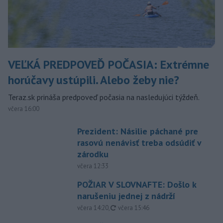
VEĽKÁ PREDPOVEĎ POČASIA: Extrémne
horúčavy ustúpili. Alebo žeby nie?
Teraz.sk prináša predpoveď počasia na nasledujúci týždeň.
včera 16:00
Prezident: Násilie páchané pre
rasovú nenávisť treba odsúdiť v
zárodku
včera 12:33
POŽIAR V SLOVNAFTE: Došlo k
narušeniu jednej z nádrží
aktualizované
včera 14:20
,
včera 15:46