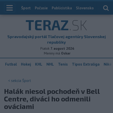
Index
Šport
Počasie
Publicistika
Slovensko
Zahranič
TERAZ
.SK
Spravodajský portál Tlačovej agentúry Slovenskej
republiky
Piatok
7. august 2026
Meniny má
Oskar
Futbal
Hokej
KHL
NHL
Tenis
Tipos Extraliga
Niké 
< sekcia
Šport
Halák niesol pochodeň v Bell
Centre, diváci ho odmenili
ováciami