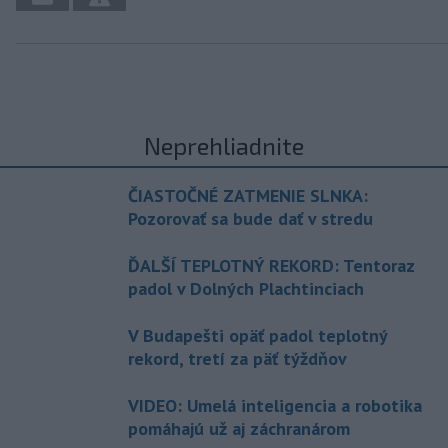
Neprehliadnite
ČIASTOČNÉ ZATMENIE SLNKA:
Pozorovať sa bude dať v stredu
ĎALŠÍ TEPLOTNÝ REKORD: Tentoraz
padol v Dolných Plachtinciach
V Budapešti opäť padol teplotný
rekord, tretí za päť týždňov
VIDEO: Umelá inteligencia a robotika
pomáhajú už aj záchranárom