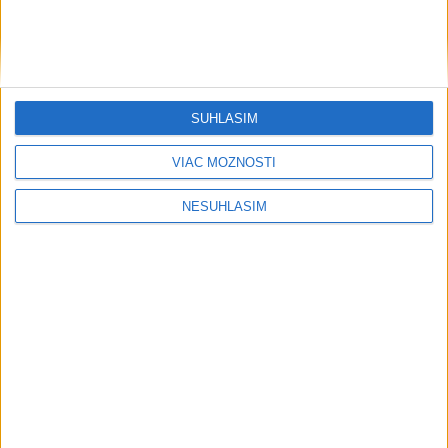
SÚHLASÍM
VIAC MOŽNOSTÍ
NESÚHLASÍM
....