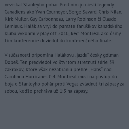
nezískal Stanleyho pohár. Pred ním ju niesli legendy
Canadiens ako Yvan Cournoyer, Serge Savard, Chris Nilan,
Kirk Muller, Guy Carbonneau, Larry Robinson či Claude
Lemieux. Halák sa vryl do pamäte fanúšikov kanadského
klubu výkonmi v play off 2010, keď Montreal ako ôsmy
tím konferencie doviedol do konferenčného finále.
V súčasnosti pripomína Halákovu „jazdu“ český gólman
Dobeš. Ten predviedol vo štvrtom stretnutí série 39
zákrokov, ktoré však nezabránili prehre „Habs“ nad
Carolinou Hurricanes 0:4. Montreal musí na postup do
boja o Stanleyho pohár proti Vegas zvládnuť tri zápasy za
sebou, keďže prehráva už 1:3 na zápasy.