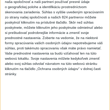
o čo najlepšie výsledky
naša spoločnosť a naši partneri používať presné údaje
o geografickej polohe a identifikáciu prostredníctvom
skenovania zariadenia. Súhlas s vyššie uvedeným spracúvaním
Viac
zo strany našej spoločnosti a našich 824 partnerov môžete
Najčítanejšie
poskytnúť kliknutím na príslušné tlačidlo. Skôr než súhlas
poskytnete, môžete kliknutím jeho poskytnutie odmietnuť alebo
6h
24h
7d
si preštudovať podrobnejšie informácie a zmeniť svoje
prednostné nastavenia.
Zoberte na vedomie, že na niektoré
ČIASTOČNÉ ZATMENIE SLNKA: Pozorovať
1
formy spracúvania vašich osobných údajov nepotrebujeme váš
súhlas, proti takémuto spracovaniu však máte právo namietať.
sa bude dať v stredu
Vaše prednostné nastavenia sa budú vzťahovať len na túto
webovú lokalitu. Svoje nastavenia môžete kedykoľvek zmeniť
2
POŽIAR V SLOVNAFTE: Došlo k narušeniu jednej z nádrží
alebo svoj súhlas odvolať návratom na túto webovú stránku
kliknutím na tlačidlo „Ochrana osobných údajov“ v dolnej časti
3
V časti Košice-Krásna otvorili park pomenovaný po
stránky.
kňazovi Semivanovi
4
VEĽKÁ PREDPOVEĎ POČASIA: Extrémne horúčavy
ustúpili. Alebo žeby nie?
5
Pri požiari lesného porastu v Trstíne zasahuje takmer 50
hasičov