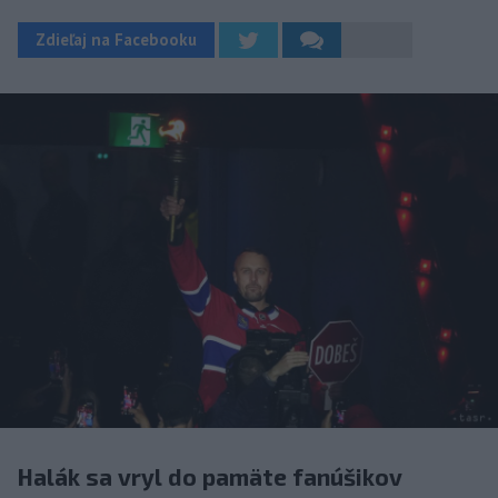
Zdieľaj na Facebooku
Halák sa vryl do pamäte fanúšikov