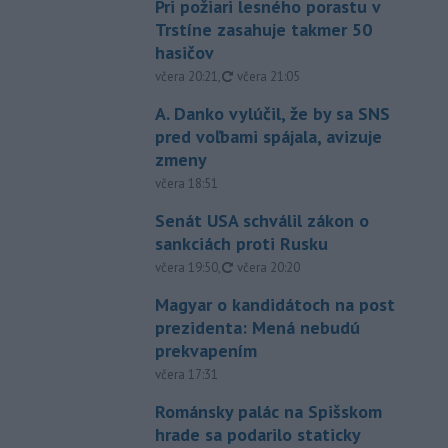
Pri požiari lesného porastu v
Trstíne zasahuje takmer 50
hasičov
aktualizované
včera 20:21
,
včera 21:05
A. Danko vylúčil, že by sa SNS
pred voľbami spájala, avizuje
zmeny
včera 18:51
Senát USA schválil zákon o
sankciách proti Rusku
aktualizované
včera 19:50
,
včera 20:20
Magyar o kandidátoch na post
prezidenta: Mená nebudú
prekvapením
včera 17:31
Románsky palác na Spišskom
hrade sa podarilo staticky