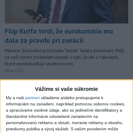
Filip Kuffa tvrdí, že eurokomisia mu
dala za pravdu pri zonácii
Minister životného prostredia Tomáš Taraba (nominant SNS)
sa voči týmto tvrdeniam ohradil s tým, že ide o fabulácie,
ktoré neodzrkadľujú skutkový stav.
včera 22:53
Slovensko
Vážime si vaše súkromie
T. Taraba: SR pomáha Maďarsku s
My a naši
partneri
ukladáme a/alebo pristupujeme k
vodou aj napriek tomu, že je jej málo
informáciám na zariadení, napríklad pomocou súborov cookies,
a spracúvame osobné údaje, ako sú jedinečné identifikátory a
včera 20:49
štandardné informácie odosielané zariadením na
personalizovanú reklamu a obsah, meranie reklamy a obsahu,
prieskumy publika a vývoj služieb.
S vaším povolením môže
SLOVENSKÍ POLICAJTI V CHORVÁTSKU: Pomáhali i pri