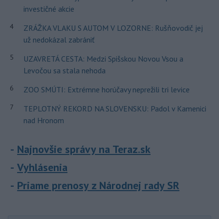
investičné akcie
4
ZRÁŽKA VLAKU S AUTOM V LOZORNE: Rušňovodič jej
už nedokázal zabrániť
5
UZAVRETÁ CESTA: Medzi Spišskou Novou Vsou a
Levočou sa stala nehoda
6
ZOO SMÚTI: Extrémne horúčavy neprežili tri levice
7
TEPLOTNÝ REKORD NA SLOVENSKU: Padol v Kamenici
nad Hronom
Najnovšie správy na Teraz.sk
Vyhlásenia
Priame prenosy z Národnej rady SR