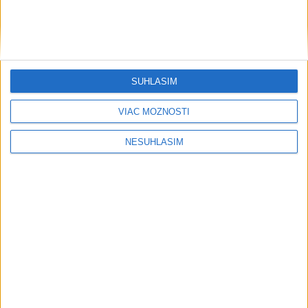
....
SÚHLASÍM
VIAC MOŽNOSTÍ
NESÚHLASÍM