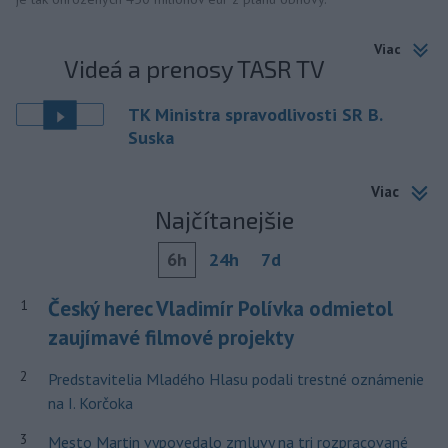
Viac
Videá a prenosy TASR TV
TK Ministra spravodlivosti SR B.
Suska
Viac
Najčítanejšie
6h
24h
7d
Český herec Vladimír Polívka odmietol
1
zaujímavé filmové projekty
2
Predstavitelia Mladého Hlasu podali trestné oznámenie
na I. Korčoka
3
Mesto Martin vypovedalo zmluvy na tri rozpracované