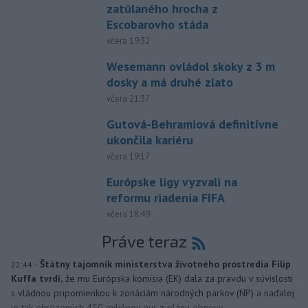
zatúlaného hrocha z
Escobarovho stáda
včera 19:32
Wesemann ovládol skoky z 3 m
dosky a má druhé zlato
včera 21:37
Gutová-Behramiová definitívne
ukončila kariéru
včera 19:17
Európske ligy vyzvali na
reformu riadenia FIFA
včera 18:49
Práve teraz
-
Štátny tajomník ministerstva životného prostredia Filip
22:44
Kuffa tvrdí,
že mu Európska komisia (EK) dala za pravdu v súvislosti
s vládnou pripomienkou k zonáciám národných parkov (NP) a naďalej
je tak ohrozených 450 miliónov eur z plánu obnovy.