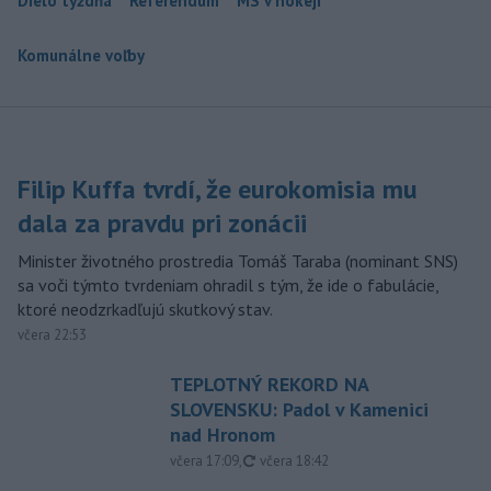
Dielo týždňa
Referendum
MS v hokeji
Komunálne voľby
Filip Kuffa tvrdí, že eurokomisia mu
dala za pravdu pri zonácii
Minister životného prostredia Tomáš Taraba (nominant SNS)
sa voči týmto tvrdeniam ohradil s tým, že ide o fabulácie,
ktoré neodzrkadľujú skutkový stav.
včera 22:53
TEPLOTNÝ REKORD NA
SLOVENSKU: Padol v Kamenici
nad Hronom
aktualizované
včera 17:09
,
včera 18:42