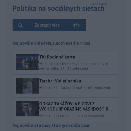
Politika na sociálnych sieťach
Zobraziť viac
Info
Najnovšie videá
Najsledovanejšie videá
TK: Rodinná karta
včera 21:50
|
Ministerstvo práce, sociálnych
vecí a rodiny SR
|
30
zobrazení
Taraba: Vidieť paniku
včera 19:32
|
Taraba Tomáš
|
1460
zobrazení
ODKAZ TAKÁČOVI A FICOVI Z
VÝCHODU‼️PORAZÍME VÁS‼️DOSŤ B...
včera 19:27
|
Jakab Július
|
434
zobrazení
Najnovšie statusy štátnych inštitúcií