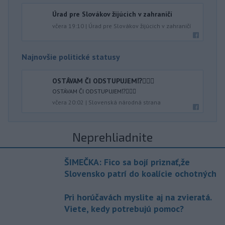
Úrad pre Slovákov žijúcich v zahraničí
včera 19:10
|
Úrad pre Slovákov žijúcich v zahraničí
Najnovšie politické statusy
OSTÁVAM ČI ODSTUPUJEM⁉️🤷🏻‍♂️
OSTÁVAM ČI ODSTUPUJEM⁉️🤷🏻‍♂️
včera 20:02
|
Slovenská národná strana
Neprehliadnite
ŠIMEČKA: Fico sa bojí priznať,že
Slovensko patrí do koalície ochotných
Pri horúčavách myslite aj na zvieratá.
Viete, kedy potrebujú pomoc?