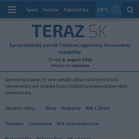
24
°C
Index
Šport
Počasie
Publicistika
Slovensko
Zahranič
TERAZ
.SK
Spravodajský portál Tlačovej agentúry Slovenskej
republiky
Štvrtok
6. august 2026
Meniny má
Jozefína
Úprimne ľutujeme, že sme nenašli odkaz na ktorý ste boli
nasmerovaní, ale stránka ktorú hľadáte pravdepodobne nikdy
neexistovala
Aktuálne témy:
Kvízy
Podcasty
Rok Ľ.Štúra
Turizmus
Cestovanie
Rok dobrovoľníctva