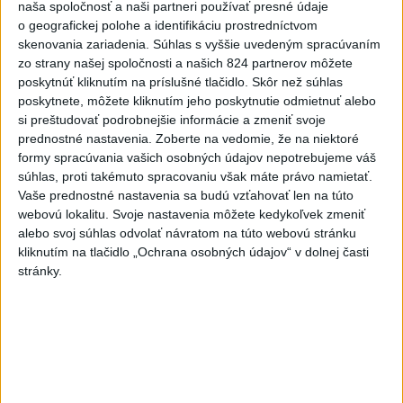
naša spoločnosť a naši partneri používať presné údaje
podvode s ubytovaním
o geografickej polohe a identifikáciu prostredníctvom
skenovania zariadenia. Súhlas s vyššie uvedeným spracúvaním
MV odmieta tvrdenia PS o údajnom nasadení ruského
zo strany našej spoločnosti a našich 824 partnerov môžete
sledovacieho systému
poskytnúť kliknutím na príslušné tlačidlo. Skôr než súhlas
poskytnete, môžete kliknutím jeho poskytnutie odmietnuť alebo
Vo štvrtok má byť opäť horúco, niekde však hrozia búrky
si preštudovať podrobnejšie informácie a zmeniť svoje
prednostné nastavenia.
Zoberte na vedomie, že na niektoré
formy spracúvania vašich osobných údajov nepotrebujeme váš
Zahraničie
súhlas, proti takémuto spracovaniu však máte právo namietať.
Vaše prednostné nastavenia sa budú vzťahovať len na túto
Tureckí poslanci podporili návrh
webovú lokalitu. Svoje nastavenia môžete kedykoľvek zmeniť
zákona o amnestii pre časť členov
alebo svoj súhlas odvolať návratom na túto webovú stránku
PKK
kliknutím na tlačidlo „Ochrana osobných údajov“ v dolnej časti
včera 21:59
stránky.
Poľská vláda nemusí strane PiS vyplatiť zadržaný štátny
príspevok
Dron s výbušninami na letisku Lipsko/Halle: Spustili
vyšetrovanie