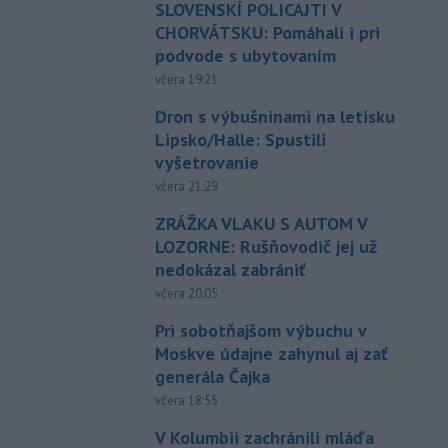
SLOVENSKÍ POLICAJTI V
CHORVÁTSKU: Pomáhali i pri
podvode s ubytovaním
včera 19:21
Dron s výbušninami na letisku
Lipsko/Halle: Spustili
vyšetrovanie
včera 21:29
ZRÁŽKA VLAKU S AUTOM V
LOZORNE: Rušňovodič jej už
nedokázal zabrániť
včera 20:05
Pri sobotňajšom výbuchu v
Moskve údajne zahynul aj zať
generála Čajka
včera 18:55
V Kolumbii zachránili mláďa