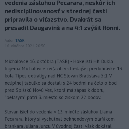
vedenia zásluhou Pecarara, neskôr ich
nedisciplinovanosť v strednej časti
pripravila o víťazstvo. Dvakrát sa
presadil Daugavinš a na 4:1 zvýšil Rönni.
Autor
TASR
16. októbra 2024 20:50
Michalovce 16. októbra (TASR) - Hokejisti HK Dukla
Ingema Michalovce zvíťazili v stredajšej predohrávke 13.
kola Tipos extraligy nad HC Slovan Bratislava 5:1. V
neúplnej tabuľke sa dostali s 24 bodmi na čelo o bod
pred Spišskú Novú Ves, ktorá má zápas k dobru,
"belasým" patrí 3. miesto so ziskom 22 bodov.
Slovan išiel do vedenia v 13. minúte zásluhou Liama
Pecarara, ktorý si vychutnal bekhendovým blafákom
brankára Juliana Juncu. V úvodnej časti však dokázal