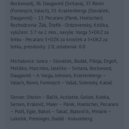
Rockwood), 36. Daugavinš (Svitana), 37. Rönni
(Fominych, Valach), 55. Krastenbergs (Slováček,
Daugavinš) – 13. Pecararo (Pánik, Hoelscher).
Rozhodcovia: Žák, Štefik - Ordzovenský, Knižka,
vylúčení: 5:7 na 2 min., navyše: Varga 5+DKZ za
bitku - Pecararo 5+DZK za krosček a 5+DKZ za
bitku, presilovky: 2:0, oslabenia: 0:0
Michalovce: Junca – Slováček, Bodák, Pišoja, Drgoň,
Meliško, Marcinko, Jasečko – Svitana, Rockwood,
Daugavinš – A. Varga, Johnson, Krastenbergs –
Valach, Rönni, Fominych – Vašaš, Solenský, Kabáč
Slovan: Shutov – Bačík, Acolatse, Golian, Kubka,
Sersen, Královič, Maier – Pánik, Hoelscher, Pecararo
– Puliš, Egle, Bakoš – Takáč, Bjalončík, Minárik –
Lukošík, Preisinger, Dudáš - Kukumberg