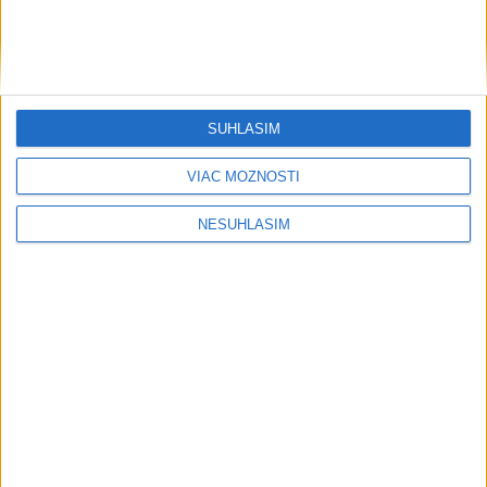
....
SÚHLASÍM
VIAC MOŽNOSTÍ
....
NESÚHLASÍM