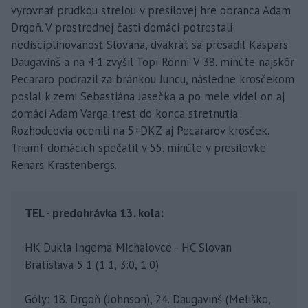
vyrovnať prudkou strelou v presilovej hre obranca Adam
Drgoň. V prostrednej časti domáci potrestali
nedisciplinovanosť Slovana, dvakrát sa presadil Kaspars
Daugavinš a na 4:1 zvýšil Topi Rönni. V 38. minúte najskôr
Pecararo podrazil za bránkou Juncu, následne krosčekom
poslal k zemi Sebastiána Jasečka a po mele videl on aj
domáci Adam Varga trest do konca stretnutia.
Rozhodcovia ocenili na 5+DKZ aj Pecararov krosček.
Triumf domácich spečatil v 55. minúte v presilovke
Renars Krastenbergs.
TEL - predohrávka 13. kola:
HK Dukla Ingema Michalovce - HC Slovan
Bratislava 5:1 (1:1, 3:0, 1:0)
Góly: 18. Drgoň (Johnson), 24. Daugavinš (Meliško,