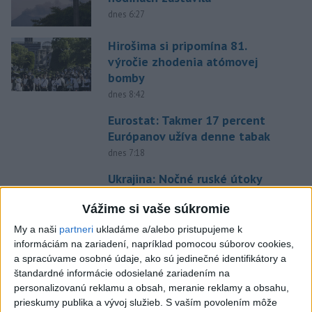
dnes 6:27
Hirošima si pripomína 81.
výročie zhodenia atómovej
bomby
dnes 8:42
Eurostat: Takmer 17 percent
Európanov užíva denne tabak
dnes 7:18
Ukrajina: Nočné ruské útoky
zabili najmenej šesť ľudí
Vážime si vaše súkromie
dnes 7:55
My a naši
partneri
ukladáme a/alebo pristupujeme k
FIFA sa ospravedlnila za plán s
informáciám na zariadení, napríklad pomocou súborov cookies,
podielmi, no podporila
a spracúvame osobné údaje, ako sú jedinečné identifikátory a
Infantina
štandardné informácie odosielané zariadením na
aktualizované
dnes 6:47
,
dnes 7:10
personalizovanú reklamu a obsah, meranie reklamy a obsahu,
prieskumy publika a vývoj služieb.
S vaším povolením môže
Slováci na Hlinka Gretzky Cupe