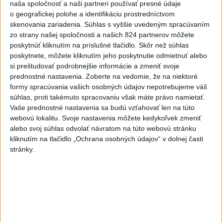
naša spoločnosť a naši partneri používať presné údaje
zdolali Švajčiarov 6:2, sú v
o geografickej polohe a identifikáciu prostredníctvom
semifinále
skenovania zariadenia. Súhlas s vyššie uvedeným spracúvaním
aktualizované
dnes 6:01
,
dnes 7:37
zo strany našej spoločnosti a našich 824 partnerov môžete
poskytnúť kliknutím na príslušné tlačidlo. Skôr než súhlas
Práve teraz
poskytnete, môžete kliknutím jeho poskytnutie odmietnuť alebo
si preštudovať podrobnejšie informácie a zmeniť svoje
-
Končiaci kolumbijský minister obrany Pedro Sánchez v
09:15
prednostné nastavenia.
Zoberte na vedomie, že na niektoré
stredu
vystríhal pred možnými teroristickými činmi počas inaugurácie
formy spracúvania vašich osobných údajov nepotrebujeme váš
novozvoleného prezidenta Abelarda de la Espriellu.
súhlas, proti takémuto spracovaniu však máte právo namietať.
Vaše prednostné nastavenia sa budú vzťahovať len na túto
Viac
webovú lokalitu. Svoje nastavenia môžete kedykoľvek zmeniť
Videá a prenosy TASR TV
alebo svoj súhlas odvolať návratom na túto webovú stránku
kliknutím na tlačidlo „Ochrana osobných údajov“ v dolnej časti
TK Ministra spravodlivosti SR B.
stránky.
Suska
Viac
Najčítanejšie
6h
24h
7d