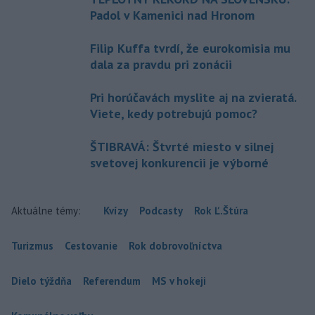
Padol v Kamenici nad Hronom
Filip Kuffa tvrdí, že eurokomisia mu
dala za pravdu pri zonácii
Pri horúčavách myslite aj na zvieratá.
Viete, kedy potrebujú pomoc?
ŠTIBRAVÁ: Štvrté miesto v silnej
svetovej konkurencii je výborné
Aktuálne témy:
Kvízy
Podcasty
Rok Ľ.Štúra
Turizmus
Cestovanie
Rok dobrovoľníctva
Dielo týždňa
Referendum
MS v hokeji