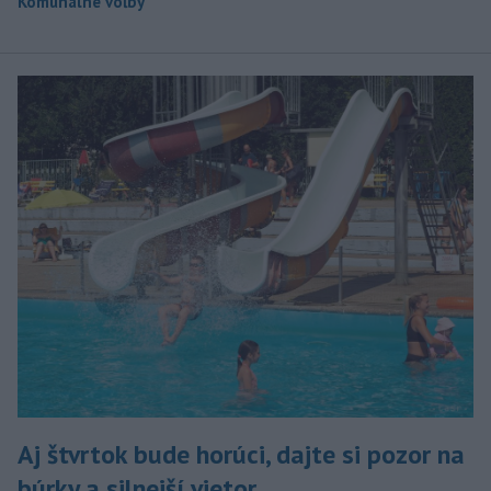
Komunálne voľby
Aj štvrtok bude horúci, dajte si pozor na
búrky a silnejší vietor