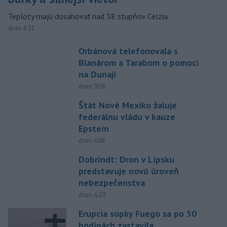
Teploty majú dosahovať nad 38 stupňov Celzia.
dnes 8:31
Orbánová telefonovala s
Blanárom a Tarabom o pomoci
na Dunaji
dnes 9:06
Štát Nové Mexiko žaluje
federálnu vládu v kauze
Epstein
dnes 6:06
Dobrindt: Dron v Lipsku
predstavuje novú úroveň
nebezpečenstva
dnes 6:20
Erupcia sopky Fuego sa po 50
hodinách zastavila