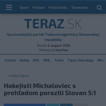
Index
Šport
Počasie
Publicistika
Slovensko
Zahranič
TERAZ
.SK
Spravodajský portál Tlačovej agentúry Slovenskej
republiky
Štvrtok
6. august 2026
Meniny má
Jozefína
Futbal
Hokej
KHL
NHL
Tenis
Tipos Extraliga
Niké 
< sekcia
Šport
Hokejisti Michaloviec s
prehľadom porazili Slovan 5:1