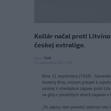
Kollár načal proti Litvín
českej extralige.
Autor
TASR
11. septembra 2025 9:56
Brno 11. septembra (TASR) - Slovenský 
Komety Brno, ktorým prispel k úspešn
sezóny. V stredajšom zápase proti Litví
na góly z predošlých dvoch zápasov v 
„Tie zápasy nám pomohli, odohrali sme i