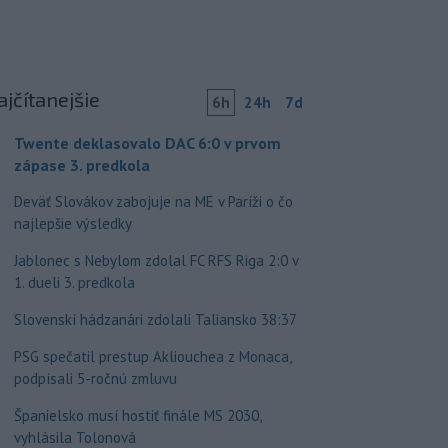
ajčítanejšie
6h
24h
7d
Twente deklasovalo DAC 6:0 v prvom
zápase 3. predkola
Deväť Slovákov zabojuje na ME v Paríži o čo
najlepšie výsledky
Jablonec s Nebylom zdolal FC RFS Riga 2:0 v
1. dueli 3. predkola
Slovenskí hádzanári zdolali Taliansko 38:37
PSG spečatil prestup Akliouchea z Monaca,
podpísali 5-ročnú zmluvu
Španielsko musí hostiť finále MS 2030,
vyhlásila Tolonová