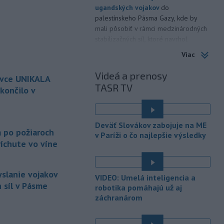
ugandských vojakov
do
palestínskeho Pásma Gazy, kde by
mali pôsobiť v rámci medzinárodných
stabilizačných síl, ktoré navrhol
americký prezident Donald Trump.
Viac
-
Anglická futbalová asociácia
20:07
Videá a prenosy
ovce UNIKALA
(FA) stiahla svoju podporu
TASR TV
prezidentovi
Medzinárodnej
končilo v
futbalovej federácie (FIFA) Giannimu
Infantinovi, ktorý je pod paľbou kritiky
é
po jeho neúspešnom pláne.
Deväť Slovákov zabojuje na ME
a po požiaroch
v Paríži o čo najlepšie výsledky
-
Vo štvrtok do polnoci treba
18:54
íchute vo víne
najmä na západe a severozápade
Slovenska počítať s búrkami.
Slovenský hydrometeorologický ústav
yslanie vojakov
VIDEO: Umelá inteligencia a
(SHMÚ) vydal výstrahy prvého stupňa.
 síl v Pásme
robotika pomáhajú už aj
Platia aj v okresoch Snina a Sobrance.
záchranárom
-
Polícia v súčinnosti s ďalšími
18:19
záchrannými zložkami zasahuje
na