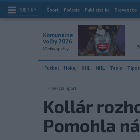
RUBRIKY
Index
Šport
Počasie
Publicistika
Slovensko
Komunálne
voľby 2026
S
Všetky správy
Futbal
Hokej
KHL
NHL
Tenis
Tipos
< sekcia
Šport
Kollár rozh
Pomohla ná