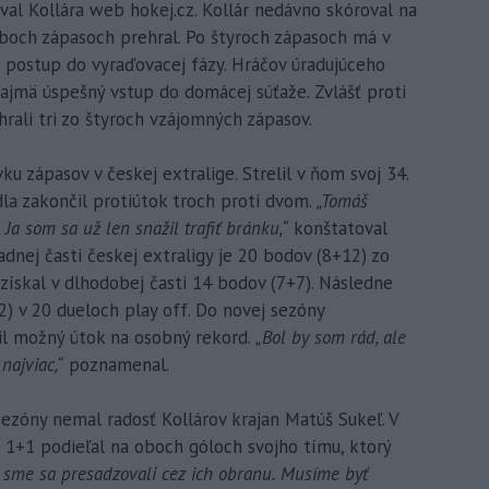
val Kollára web hokej.cz. Kollár nedávno skóroval na
oboch zápasoch prehral. Po štyroch zápasoch má v
 postup do vyraďovacej fázy. Hráčov úradujúceho
ajmä úspešný vstup do domácej súťaže. Zvlášť proti
rali tri zo štyroch vzájomných zápasov.
vku zápasov v českej extralige. Strelil v ňom svoj 34.
dla zakončil protiútok troch proti dvom.
„Tomáš
 Ja som sa už len snažil trafiť bránku,“
konštatoval
nej časti českej extraligy je 20 bodov (8+12) zo
ískal v dlhodobej časti 14 bodov (7+7). Následne
) v 20 dueloch play off. Do novej sezóny
il možný útok na osobný rekord.
„Bol by som rád, ale
najviac,“
poznamenal.
zóny nemal radosť Kollárov krajan Matúš Sukeľ. V
u 1+1 podieľal na oboch góloch svojho tímu, ktorý
sme sa presadzovali cez ich obranu. Musíme byť