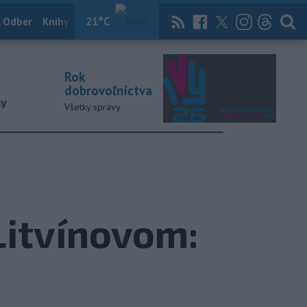
21
°C
 Odber
Knihy
Útulkovo
Magazín
News Now
Archív
TASR
Rok
dobrovoľníctva
ky
Všetky správy
Litvínovom: