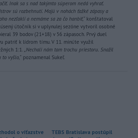
lačiť. Inak sa s nad takýmto súperom nedá vyhrať.
jstrov sú rozbehnutí. Majú v nohách ťažké zápasy a
toho nezľakli a nemáme sa za čo hanbiť,“
konštatoval
úsený útočník si v uplynulej sezóne vytvoril osobné
ieral 39 bodov (21+18) v 56 zápasoch. Prvý duel
 patriť k lídrom tímu. V 11. minúte využil
ežných 1:1.
„Nechali nám tam trochu priestoru. Snažil
to vyšlo,“
poznamenal Sukeľ.
zhodol o víťazstve
TEBS Bratislava postúpil