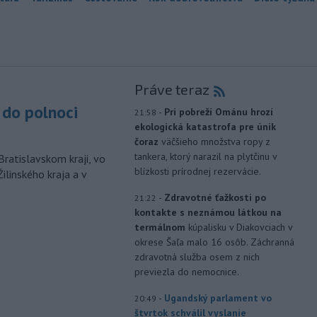
Práve teraz
do polnoci
-
Pri pobreží Ománu hrozí
21:58
ekologická katastrofa pre únik
čoraz
väčšieho množstva ropy z
tankera, ktorý narazil na plytčinu v
Bratislavskom kraji, vo
blízkosti prírodnej rezervácie.
ilinského kraja a v
-
Zdravotné ťažkosti po
21:22
kontakte s neznámou látkou na
termálnom
kúpalisku v Diakovciach v
okrese Šaľa malo 16 osôb. Záchranná
zdravotná služba osem z nich
previezla do nemocnice.
-
Ugandský parlament vo
20:49
štvrtok schválil vyslanie