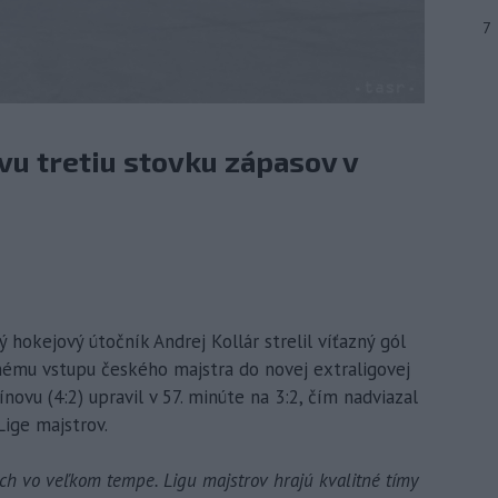
7
ovu tretiu stovku zápasov v
hokejový útočník Andrej Kollár strelil víťazný gól
ému vstupu českého majstra do novej extraligovej
novu (4:2) upravil v 57. minúte na 3:2, čím nadviazal
Lige majstrov.
ch vo veľkom tempe. Ligu majstrov hrajú kvalitné tímy