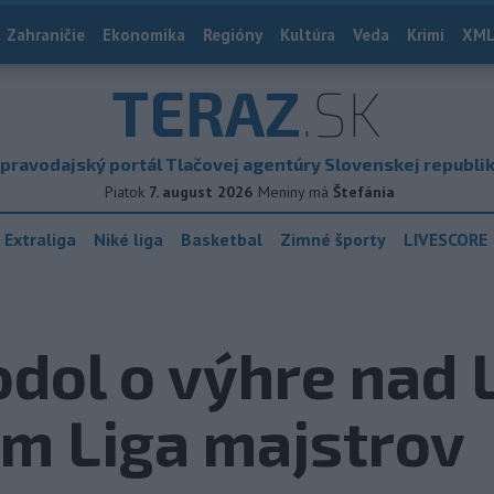
Zahraničie
Ekonomika
Regióny
Kultúra
Veda
Krimi
XML
TERAZ
.SK
pravodajský portál Tlačovej agentúry Slovenskej republi
Piatok
7. august 2026
Meniny má
Štefánia
 Extraliga
Niké liga
Basketbal
Zimné športy
LIVESCORE
odol o výhre nad 
m Liga majstrov