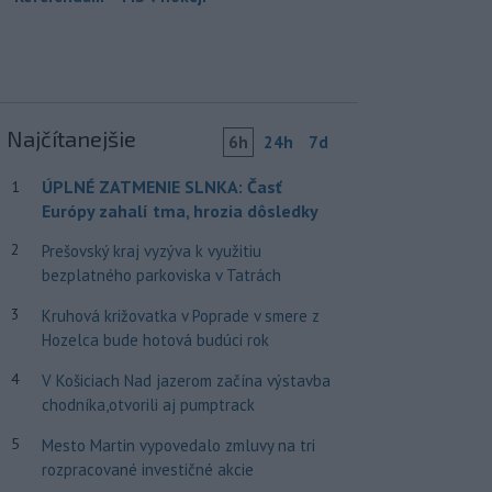
Najčítanejšie
6h
24h
7d
ÚPLNÉ ZATMENIE SLNKA: Časť
1
Európy zahalí tma, hrozia dôsledky
2
Prešovský kraj vyzýva k využitiu
bezplatného parkoviska v Tatrách
3
Kruhová križovatka v Poprade v smere z
Hozelca bude hotová budúci rok
4
V Košiciach Nad jazerom začína výstavba
chodníka,otvorili aj pumptrack
5
Mesto Martin vypovedalo zmluvy na tri
rozpracované investičné akcie