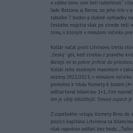
a vďaka tomu sme boli rozbehnutí,“
cito
ľade Bolzana aj Bernu, no jeho tím v 
tabuľke 7 bodov a sľubné vyhliadky na
českého majstra však po strede teší n
tímu, s ktorým v minulom ročníku preh
Kollár načal proti Litvínovu tretiu sto
„český“ gól, keď strelou z pravého krí
Bartejs mi to pekne prihral do priestoru.
Kollár. Jeho osobným maximom v základ
sezóny 2022/2023, v minulom ročníku z
pomohol k titulu Komety 6 bodmi (4+2
odštartoval bilanciou 1+1, čím naznač
tím je vždy dôležitejší. Tímový úspech je 
Z úspešného vstupu Komety Brno do se
pozícii kapitána Litvínova sa bilancio
však napokon odišiel bez bodu.
„Ťažko 