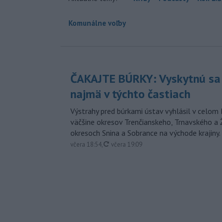
Komunálne voľby
ČAKAJTE BÚRKY: Vyskytnú sa 
najmä v týchto častiach
Výstrahy pred búrkami ústav vyhlásil v celom 
väčšine okresov Trenčianskeho, Trnavského a Ž
okresoch Snina a Sobrance na východe krajiny.
aktualizované
včera 18:54
,
včera 19:09