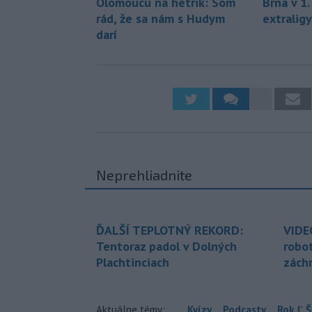
Olomoucu na hetrik: Som
Brna v 1.
rád, že sa nám s Hudym
extraligy
darí
Neprehliadnite
ĎALŠÍ TEPLOTNÝ REKORD:
VIDE
Tentoraz padol v Dolných
robo
Plachtinciach
zách
Aktuálne témy:
Kvízy
Podcasty
Rok Ľ.Š