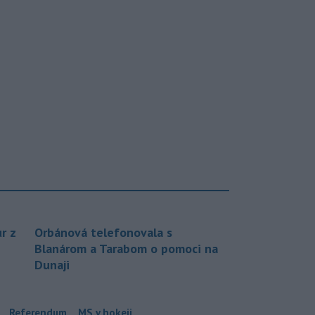
r z
Orbánová telefonovala s
Blanárom a Tarabom o pomoci na
Dunaji
Referendum
MS v hokeji