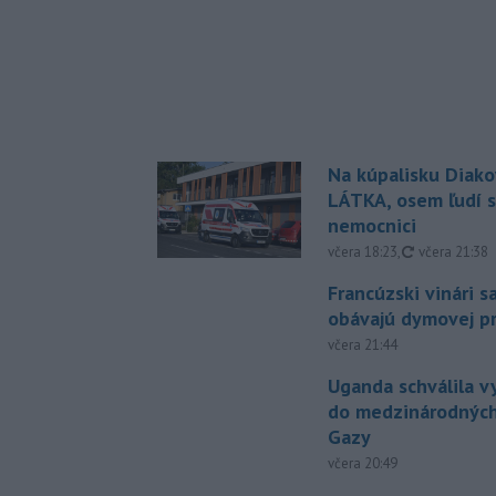
Na kúpalisku Diak
LÁTKA, osem ľudí s
nemocnici
aktualizovan
včera 18:23
,
včera 21:38
Francúzski vinári s
obávajú dymovej pr
včera 21:44
Uganda schválila v
do medzinárodných
Gazy
včera 20:49