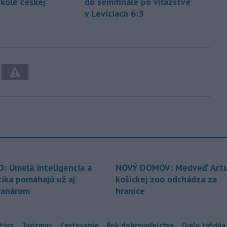
 kole českej
do semifinále po víťazstve
v Leviciach 6:3
O: Umelá inteligencia a
NOVÝ DOMOV: Medveď Artu
tika pomáhajú už aj
košickej zoo odchádza za
ranárom
hranice
túra
Turizmus
Cestovanie
Rok dobrovoľníctva
Dielo týždňa