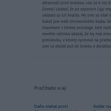
dôraznejší pred bránkou, viac sa k nej t
Domáci ukázali, že po zápasoch Ligy ma
ukázala sa ich kvalita. My sme sa však 
Sukeľ pre web litvínovského klubu. Sk
maximum v českej extralige, keď nazb
nového ročníka ukázal, že by mal znovu
presilovku, v ktorej vyrovnal na prieb
som sa dostať puk do bránky a dorážkou 
Prečítajte si aj:
Daňo siahal proti
Kollár ro