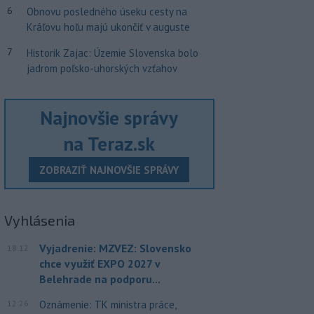
6
Obnovu posledného úseku cesty na
Kráľovu hoľu majú ukončiť v auguste
7
Historik Zajac: Územie Slovenska bolo
jadrom poľsko-uhorských vzťahov
Najnovšie správy
na Teraz.sk
ZOBRAZIŤ NAJNOVŠIE SPRÁVY
Vyhlásenia
Vyjadrenie: MZVEZ: Slovensko
18:12
chce využiť EXPO 2027 v
Belehrade na podporu...
12:26
Oznámenie: TK ministra práce,