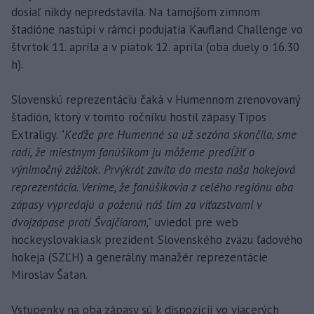
dosiaľ nikdy nepredstavila. Na tamojšom zimnom
štadióne nastúpi v rámci podujatia Kaufland Challenge vo
štvrtok 11. apríla a v piatok 12. apríla (oba duely o 16.30
h).
Slovenskú reprezentáciu čaká v Humennom zrenovovaný
štadión, ktorý v tomto ročníku hostil zápasy Tipos
Extraligy. "
Keďže pre Humenné sa už sezóna skončila, sme
radi, že miestnym fanúšikom ju môžeme predĺžiť o
výnimočný zážitok. Prvýkrát zavíta do mesta naša hokejová
reprezentácia. Veríme, že fanúšikovia z celého regiónu oba
zápasy vypredajú a poženú náš tím za víťazstvami v
dvojzápase proti Švajčiarom,"
uviedol pre web
hockeyslovakia.sk prezident Slovenského zväzu ľadového
hokeja (SZĽH) a generálny manažér reprezentácie
Miroslav Šatan.
Vstupenky na oba zápasy sú k dispozícii vo viacerých