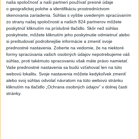
naša spoločnosť a naši partneri používať presné údaje
slovenským nárečiam? Tieto
o geografickej polohe a identifikáciu prostredníctvom
slová vás potrápia
skenovania zariadenia. Súhlas s vyššie uvedeným spracúvaním
dnes 7:00
zo strany našej spoločnosti a našich 824 partnerov môžete
poskytnúť kliknutím na príslušné tlačidlo. Skôr než súhlas
V prípade únosu študentky
poskytnete, môžete kliknutím jeho poskytnutie odmietnuť alebo
Sone majú odznieť záverečné
si preštudovať podrobnejšie informácie a zmeniť svoje
reči
prednostné nastavenia.
Zoberte na vedomie, že na niektoré
dnes 9:36
formy spracúvania vašich osobných údajov nepotrebujeme váš
súhlas, proti takémuto spracovaniu však máte právo namietať.
Zelenskyj: Severná Kórea pošle
Vaše prednostné nastavenia sa budú vzťahovať len na túto
do Ruska až 50.000 vojakov
webovú lokalitu. Svoje nastavenia môžete kedykoľvek zmeniť
dnes 8:46
alebo svoj súhlas odvolať návratom na túto webovú stránku
kliknutím na tlačidlo „Ochrana osobných údajov“ v dolnej časti
Slovensko čakajú astronomické
stránky.
úkazy, zatmenie Slnka striedajú
Perzeidy
dnes 7:36
Agrorezort: Výmera lesných
pozemkov a porastov sa