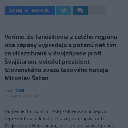
Zdieľaj na Facebooku
Veríme, že fanúšikovia z celého regiónu
oba zápasy vypredajú a poženú náš tím
za víťazstvami v dvojzápase proti
Švajčiarom, uviedol prezident
Slovenského zväzu ľadového hokeja
Miroslav Šatan.
Autor
TASR
13. marca 2024 14:35
Humenné 13. marca (TASR) - Slovenská hokejová
reprezentácia odohrá prípravný dvojzápas proti
Švajčiarsku v Humennom, kde sa v ére samostatnosti