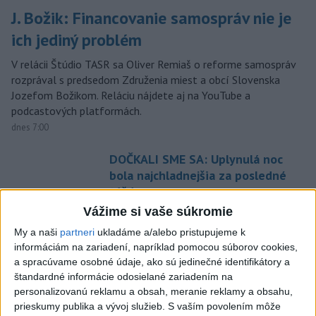
J. Božik: Financovanie samospráv nie je
ich jediný problém
V relácii Štúdio TASR sa Oliver Remiaš o reforme samospráv
rozprával s predsedom Združenia miest a obcí Slovenska
Jozefom Božikom. Reláciu nájdete aj na YouTube a
podcastových platformách.
dnes 7:00
DOČKALI SME SA: Uplynulá noc
bola najchladnejšia za posledné
týždne
dnes 10:27
Vážime si vaše súkromie
My a naši
partneri
ukladáme a/alebo pristupujeme k
Venhart:Bomba v Nagasaki bola
informáciám na zariadení, napríklad pomocou súborov cookies,
silnejšia ako v Hirošime,no
a spracúvame osobné údaje, ako sú jedinečné identifikátory a
menej účinná
štandardné informácie odosielané zariadením na
dnes 8:24
personalizovanú reklamu a obsah, meranie reklamy a obsahu,
prieskumy publika a vývoj služieb.
S vaším povolením môže
OTESTUJTE SA: Rozumiete