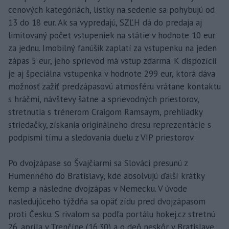
cenových kategóriách, lístky na sedenie sa pohybujú od
13 do 18 eur. Ak sa vypredajú, SZĽH dá do predaja aj
limitovaný počet vstupeniek na státie v hodnote 10 eur
za jednu. Imobilný fanúšik zaplatí za vstupenku na jeden
zápas 5 eur, jeho sprievod má vstup zdarma. K dispozícii
je aj špeciálna vstupenka v hodnote 299 eur, ktorá dáva
možnosť zažiť predzápasovú atmosféru vrátane kontaktu
s hráčmi, návštevy šatne a sprievodných priestorov,
stretnutia s trénerom Craigom Ramsaym, prehliadky
striedačky, získania originálneho dresu reprezentácie s
podpismi tímu a sledovania duelu z VIP priestorov.
Po dvojzápase so Švajčiarmi sa Slováci presunú z
Humenného do Bratislavy, kde absolvujú ďalší krátky
kemp a následne dvojzápas v Nemecku. V úvode
nasledujúceho týždňa sa opäť zídu pred dvojzápasom
proti Česku. S rivalom sa podľa portálu hokej.cz stretnú
26. apríla v Trenčíne (16.30) a o deň neskôr v Bratislave