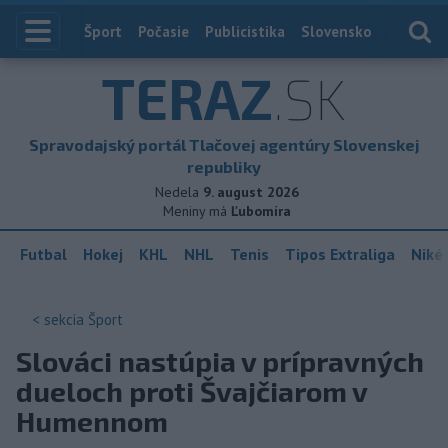
Index
Šport
Počasie
Publicistika
Slovensko
Zahranič
TERAZ
.SK
Spravodajský portál Tlačovej agentúry Slovenskej
republiky
Nedela
9. august 2026
Meniny má
Ľubomíra
Futbal
Hokej
KHL
NHL
Tenis
Tipos Extraliga
Niké 
< sekcia
Šport
Slováci nastúpia v prípravných
dueloch proti Švajčiarom v
Humennom