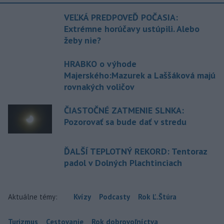
VEĽKÁ PREDPOVEĎ POČASIA:
Extrémne horúčavy ustúpili. Alebo
žeby nie?
HRABKO o výhode
Majerského:Mazurek a Laššáková majú
rovnakých voličov
ČIASTOČNÉ ZATMENIE SLNKA:
Pozorovať sa bude dať v stredu
ĎALŠÍ TEPLOTNÝ REKORD: Tentoraz
padol v Dolných Plachtinciach
Aktuálne témy:
Kvízy
Podcasty
Rok Ľ.Štúra
Turizmus
Cestovanie
Rok dobrovoľníctva