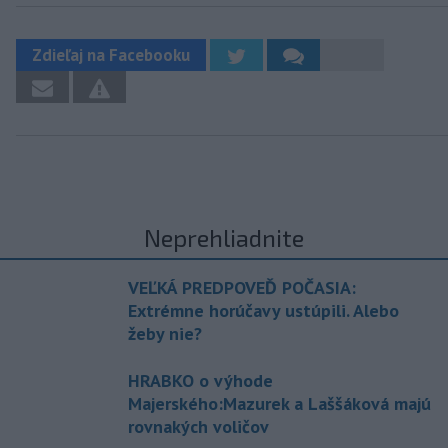
Zdieľaj na Facebooku
Neprehliadnite
VEĽKÁ PREDPOVEĎ POČASIA:
Extrémne horúčavy ustúpili. Alebo
žeby nie?
HRABKO o výhode
Majerského:Mazurek a Laššáková majú
rovnakých voličov