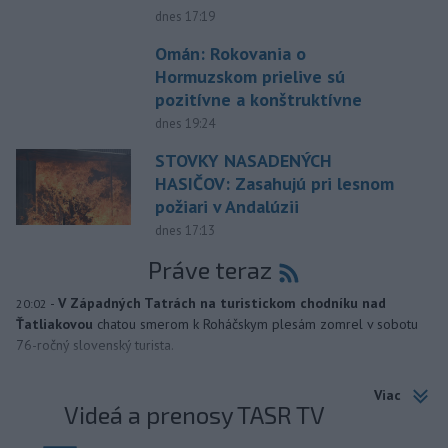
dnes 17:19
Omán: Rokovania o
Hormuzskom prielive sú
pozitívne a konštruktívne
dnes 19:24
STOVKY NASADENÝCH
HASIČOV: Zasahujú pri lesnom
požiari v Andalúzii
dnes 17:13
Práve teraz
-
V Západných Tatrách na turistickom chodníku nad
20:02
Ťatliakovou
chatou smerom k Roháčskym plesám zomrel v sobotu
76-ročný slovenský turista.
Viac
Videá a prenosy TASR TV