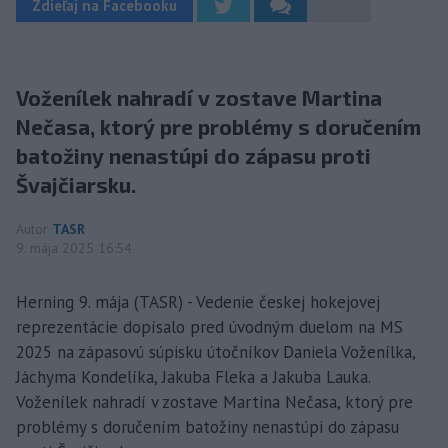
Zdieľaj na Facebooku
Voženílek nahradí v zostave Martina
Nečasa, ktorý pre problémy s doručením
batožiny nenastúpi do zápasu proti
Švajčiarsku.
Autor
TASR
9. mája 2025 16:54
Herning 9. mája (TASR) - Vedenie českej hokejovej
reprezentácie dopísalo pred úvodným duelom na MS
2025 na zápasovú súpisku útočníkov Daniela Voženílka,
Jáchyma Kondelíka, Jakuba Fleka a Jakuba Lauka.
Voženílek nahradí v zostave Martina Nečasa, ktorý pre
problémy s doručením batožiny nenastúpi do zápasu