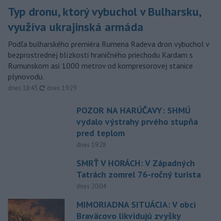
Typ dronu, ktorý vybuchol v Bulharsku,
využíva ukrajinská armáda
Podľa bulharského premiéra Rumena Radeva dron vybuchol v
bezprostrednej blízkosti hraničného priechodu Kardam s
Rumunskom asi 1000 metrov od kompresorovej stanice
plynovodu.
aktualizované
dnes 18:43
,
dnes 19:29
POZOR NA HARÚČAVY: SHMÚ
vydalo výstrahy prvého stupňa
pred teplom
dnes 19:28
SMRŤ V HORÁCH: V Západných
Tatrách zomrel 76-ročný turista
dnes 20:04
MIMORIADNA SITUÁCIA: V obci
Braväcovo likvidujú zvyšky