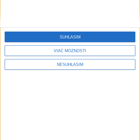
....
SÚHLASÍM
VIAC MOŽNOSTÍ
NESÚHLASÍM
....