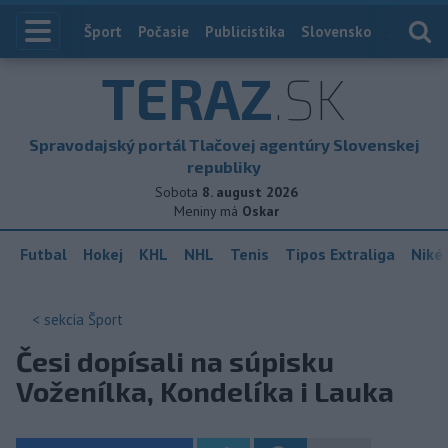
Index
Šport
Počasie
Publicistika
Slovensko
Zahranič
TERAZ
.SK
Spravodajský portál Tlačovej agentúry Slovenskej
republiky
Sobota
8. august 2026
Meniny má
Oskar
Futbal
Hokej
KHL
NHL
Tenis
Tipos Extraliga
Niké 
< sekcia
Šport
Česi dopísali na súpisku
Voženílka, Kondelíka i Lauka