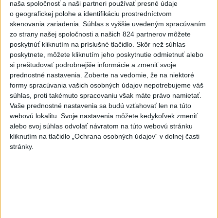
naša spoločnosť a naši partneri používať presné údaje
5
Na Kamzíku v Bratislave v sobotu otvoria nové Šantisko
o geografickej polohe a identifikáciu prostredníctvom
pre deti
skenovania zariadenia. Súhlas s vyššie uvedeným spracúvaním
zo strany našej spoločnosti a našich 824 partnerov môžete
6
Očovská folklórna hruda tradične privítala domáce
poskytnúť kliknutím na príslušné tlačidlo. Skôr než súhlas
folklórne kolektívy
poskytnete, môžete kliknutím jeho poskytnutie odmietnuť alebo
si preštudovať podrobnejšie informácie a zmeniť svoje
7
V časti Košice-Krásna otvorili park pomenovaný po
prednostné nastavenia.
Zoberte na vedomie, že na niektoré
kňazovi Semivanovi
formy spracúvania vašich osobných údajov nepotrebujeme váš
súhlas, proti takémuto spracovaniu však máte právo namietať.
Vaše prednostné nastavenia sa budú vzťahovať len na túto
Najnovšie správy na Teraz.sk
webovú lokalitu. Svoje nastavenia môžete kedykoľvek zmeniť
Vyhlásenia
alebo svoj súhlas odvolať návratom na túto webovú stránku
kliknutím na tlačidlo „Ochrana osobných údajov“ v dolnej časti
Priame prenosy z Národnej rady SR
stránky.
Politika na sociálnych sieťach