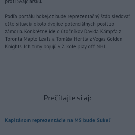
proti Švajčiarsku.
Podľa portálu hokej.cz bude reprezentačný štáb sledovať
ešte situáciu okolo dvojice potenciálnych posíl zo
zámoria. Konkrétne ide o útočníkov Davida Kämpfa z
Toronta Maple Leafs a Tomáša Hertla z Vegas Golden
Knights. Ich tímy bojujú v 2. kole play off NHL.
Prečítajte si aj:
Kapitánom reprezentácie na MS bude Sukeľ