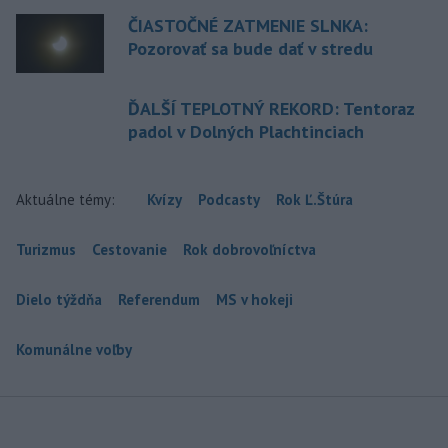
ČIASTOČNÉ ZATMENIE SLNKA:
Pozorovať sa bude dať v stredu
ĎALŠÍ TEPLOTNÝ REKORD: Tentoraz
padol v Dolných Plachtinciach
Aktuálne témy:
Kvízy
Podcasty
Rok Ľ.Štúra
Turizmus
Cestovanie
Rok dobrovoľníctva
Dielo týždňa
Referendum
MS v hokeji
Komunálne voľby