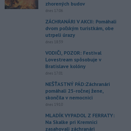
zhorených budov
dnes 17:06
ZÁCHRANÁRI V AKCII: Pomáhali
dvom poľským turistkám, obe
utrpeli úrazy
dnes 18:39
VODIČI, POZOR: Festival
Lovestream spôsobuje v
Bratislave kolóny
dnes 17:01
NEŠŤASTNÝ PÁD:Záchranári
pomáhali 25-ročnej žene,
skončila v nemocnici
dnes 19:10
MLADÍK VYPADOL Z FERRATY:
Na Skalke pri Kremnici
zasahovali záchranári