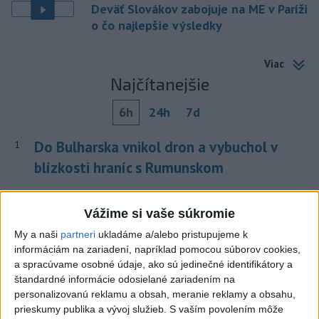
Deväť Slovákov zabojuje na ME v Paríži
o čo najlepšie výsledky
Viac
Najčítanejšie
6h
24h
7d
Do Bulharska vnikol dron a vybuchol v
1
blízkosti hraníc s Rumunskom
2
V blízkosti Vojenského technického a skúšobného ústavu
Vážime si vaše súkromie
Záhorie HORÍ
My a naši
partneri
ukladáme a/alebo pristupujeme k
3
ČIASTOČNÉ ZATMENIE SLNKA: Pozorovať sa bude dať v
informáciám na zariadení, napríklad pomocou súborov cookies,
stredu
a spracúvame osobné údaje, ako sú jedinečné identifikátory a
štandardné informácie odosielané zariadením na
4
Prehliadka Smoleníc predstaví hradisko, zámok i prírodu
personalizovanú reklamu a obsah, meranie reklamy a obsahu,
Malých Karpát
prieskumy publika a vývoj služieb.
S vaším povolením môže