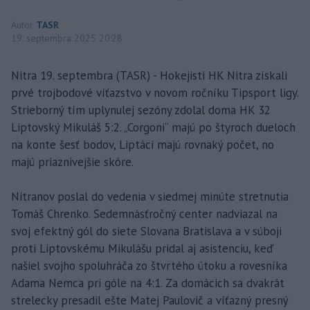
Autor
TASR
19. septembra 2025 20:28
Nitra 19. septembra (TASR) - Hokejisti HK Nitra získali
prvé trojbodové víťazstvo v novom ročníku Tipsport ligy.
Strieborný tím uplynulej sezóny zdolal doma HK 32
Liptovský Mikuláš 5:2. „Corgoni“ majú po štyroch dueloch
na konte šesť bodov, Liptáci majú rovnaký počet, no
majú priaznivejšie skóre.
Nitranov poslal do vedenia v siedmej minúte stretnutia
Tomáš Chrenko. Sedemnásťročný center nadviazal na
svoj efektný gól do siete Slovana Bratislava a v súboji
proti Liptovskému Mikulášu pridal aj asistenciu, keď
našiel svojho spoluhráča zo štvrtého útoku a rovesníka
Adama Nemca pri góle na 4:1. Za domácich sa dvakrát
strelecky presadil ešte Matej Paulovič a víťazný presný