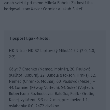
zásah svietil pri mene Miloša Bubelu. Za hostí iba
korigovali stav Xavier Cormier a Jakub Sukeľ.
Tipsport liga - 4. kolo:
HK Nitra - HK 32 Liptovský Mikuláš 5:2 (2:0, 1:0,
2:2)
Góly: 7. Chrenko (Nemec, Molnár), 20. Paulovič
(Krištof, Osburn), 22. Bubela (Jackson, Hrnka), 52.
Nemec (Chrenko, Molnár), 60. Paulovič (Mezei) –
44. Cormier (Réway, Vojtech), 54. Sukeľ (Vojtech,
Robertson). Rozhodcovia: Baluška, Rojík - Orolin,
Kacej, vylúčení: 3:3 na 2 min, presilovky: 1:1,
oslabenia: 0:0, 2472 divákov.