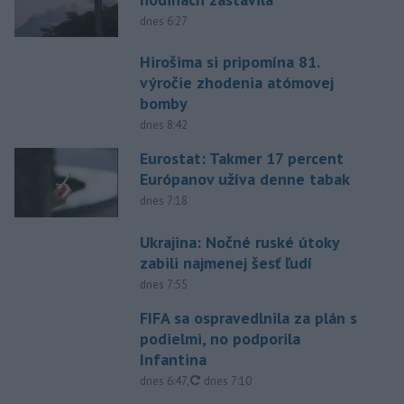
dnes 6:27
Hirošima si pripomína 81.
výročie zhodenia atómovej
bomby
dnes 8:42
Eurostat: Takmer 17 percent
Európanov užíva denne tabak
dnes 7:18
Ukrajina: Nočné ruské útoky
zabili najmenej šesť ľudí
dnes 7:55
FIFA sa ospravedlnila za plán s
podielmi, no podporila
Infantina
aktualizované
dnes 6:47
,
dnes 7:10