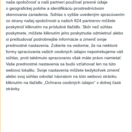
naša spoločnosť a naši partneri používať presné údaje
6h
24h
7d
o geografickej polohe a identifikáciu prostredníctvom
skenovania zariadenia. Súhlas s vyššie uvedeným spracúvaním
zo strany našej spoločnosti a našich 824 partnerov môžete
Český herec Vladimír Polívka odmietol
1
poskytnúť kliknutím na príslušné tlačidlo. Skôr než súhlas
zaujímavé filmové projekty
poskytnete, môžete kliknutím jeho poskytnutie odmietnuť alebo
si preštudovať podrobnejšie informácie a zmeniť svoje
2
Predstavitelia Mladého Hlasu podali trestné oznámenie
prednostné nastavenia.
Zoberte na vedomie, že na niektoré
na I. Korčoka
formy spracúvania vašich osobných údajov nepotrebujeme váš
súhlas, proti takémuto spracovaniu však máte právo namietať.
3
Mesto Martin vypovedalo zmluvy na tri rozpracované
Vaše prednostné nastavenia sa budú vzťahovať len na túto
investičné akcie
webovú lokalitu. Svoje nastavenia môžete kedykoľvek zmeniť
alebo svoj súhlas odvolať návratom na túto webovú stránku
4
V Košiciach Nad jazerom začína výstavba
kliknutím na tlačidlo „Ochrana osobných údajov“ v dolnej časti
chodníka,otvorili aj pumptrack
stránky.
5
ZRÁŽKA VLAKU S AUTOM V LOZORNE: Rušňovodič jej
už nedokázal zabrániť
6
Kruhová križovatka v Poprade v smere z Hozelca bude
hotová budúci rok