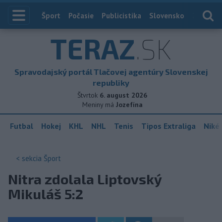
Index
Šport
Počasie
Publicistika
Slovensko
Zahranič
TERAZ
.SK
Spravodajský portál Tlačovej agentúry Slovenskej
republiky
Štvrtok
6. august 2026
Meniny má
Jozefína
Futbal
Hokej
KHL
NHL
Tenis
Tipos Extraliga
Niké 
< sekcia
Šport
Nitra zdolala Liptovský
Mikuláš 5:2