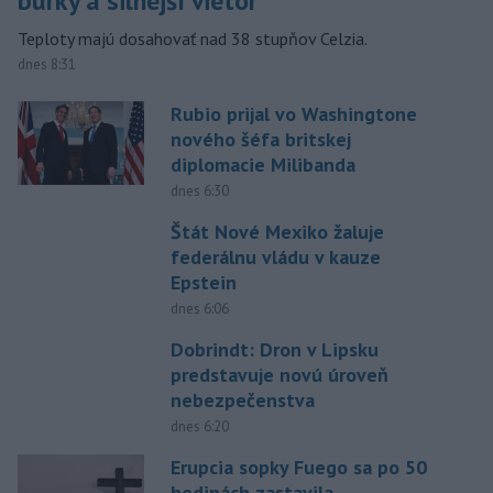
búrky a silnejší vietor
Teploty majú dosahovať nad 38 stupňov Celzia.
dnes 8:31
Rubio prijal vo Washingtone
nového šéfa britskej
diplomacie Milibanda
dnes 6:30
Štát Nové Mexiko žaluje
federálnu vládu v kauze
Epstein
dnes 6:06
Dobrindt: Dron v Lipsku
predstavuje novú úroveň
nebezpečenstva
dnes 6:20
Erupcia sopky Fuego sa po 50
hodinách zastavila