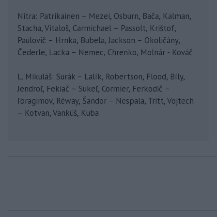
Nitra: Patrikainen – Mezei, Osburn, Bača, Kalman,
Stacha, Vitaloš, Carmichael – Passolt, Krištof,
Paulovič – Hrnka, Bubela, Jackson – Okoličány,
Čederle, Lacka – Nemec, Chrenko, Molnár - Kováč
L. Mikuláš: Surák – Lalík, Robertson, Flood, Bíly,
Jendroľ, Fekiač – Sukeľ, Cormier, Ferkodič –
Ibragimov, Réway, Šandor – Nespala, Tritt, Vojtech
– Kotvan, Vankúš, Kuba