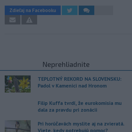
Zdieľaj na Facebooku
Neprehliadnite
TEPLOTNÝ REKORD NA SLOVENSKU:
Padol v Kamenici nad Hronom
Filip Kuffa tvrdí, že eurokomisia mu
dala za pravdu pri zonácii
Pri horúčavách myslite aj na zvieratá.
Viete, kedy potrebujú pomoc?