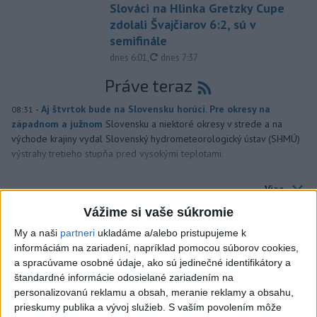
Slováci na Hlinka Gretzky Cupe
zdolali Švajčiarov 6:2, sú v
semifinále
aktualizované
dnes 6:01
,
dnes 7:37
Práve teraz
-
Aj štvrtok bude na Slovensku horúci. Pre okresy na
08:31
západnom a južnom
Slovensku a niektoré okresy v strede a na
východe krajiny vydal Slovenský hydrometeorologický ústav (SHMÚ)
výstrahy tretieho stupňa pred vysokými teplotami.
Viac
Videá a prenosy TASR TV
Vážime si vaše súkromie
TK Ministra spravodlivosti SR B.
My a naši
partneri
ukladáme a/alebo pristupujeme k
informáciám na zariadení, napríklad pomocou súborov cookies,
Suska
a spracúvame osobné údaje, ako sú jedinečné identifikátory a
štandardné informácie odosielané zariadením na
Viac
personalizovanú reklamu a obsah, meranie reklamy a obsahu,
Najčítanejšie
prieskumy publika a vývoj služieb.
S vaším povolením môže