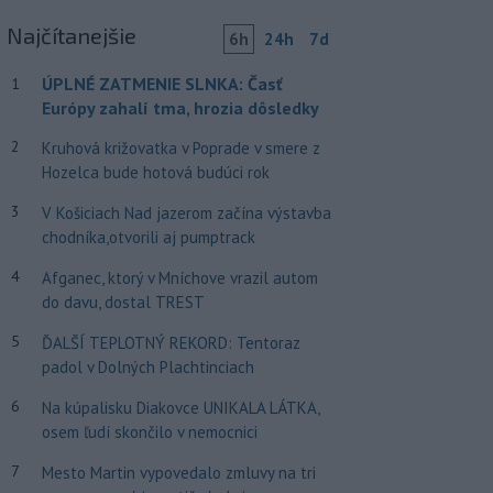
Najčítanejšie
6h
24h
7d
ÚPLNÉ ZATMENIE SLNKA: Časť
1
Európy zahalí tma, hrozia dôsledky
2
Kruhová križovatka v Poprade v smere z
Hozelca bude hotová budúci rok
3
V Košiciach Nad jazerom začína výstavba
chodníka,otvorili aj pumptrack
4
Afganec, ktorý v Mníchove vrazil autom
do davu, dostal TREST
5
ĎALŠÍ TEPLOTNÝ REKORD: Tentoraz
padol v Dolných Plachtinciach
6
Na kúpalisku Diakovce UNIKALA LÁTKA,
osem ľudí skončilo v nemocnici
7
Mesto Martin vypovedalo zmluvy na tri