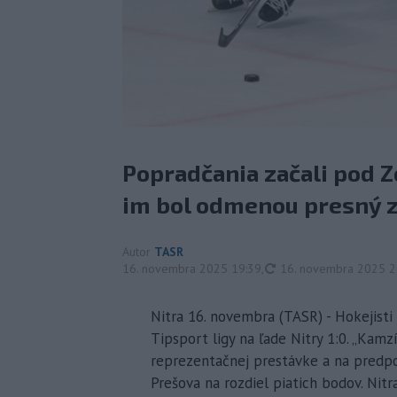
Popradčania začali pod Z
im bol odmenou presný z
Autor
TASR
aktualizované
16. novembra 2025 19:39
,
16. novembra 2025 2
Nitra 16. novembra (TASR) - Hokejisti 
Tipsport ligy na ľade Nitry 1:0. „Kamz
reprezentačnej prestávke a na predp
Prešova na rozdiel piatich bodov. Nitr