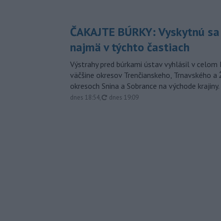
ČAKAJTE BÚRKY: Vyskytnú sa 
najmä v týchto častiach
Výstrahy pred búrkami ústav vyhlásil v celom 
väčšine okresov Trenčianskeho, Trnavského a Ž
okresoch Snina a Sobrance na východe krajiny.
aktualizované
dnes 18:54
,
dnes 19:09