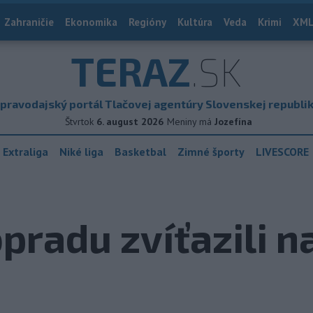
Zahraničie
Ekonomika
Regióny
Kultúra
Veda
Krimi
XML
TERAZ
.SK
pravodajský portál Tlačovej agentúry Slovenskej republi
Štvrtok
6. august 2026
Meniny má
Jozefína
 Extraliga
Niké liga
Basketbal
Zimné športy
LIVESCORE
pradu zvíťazili n