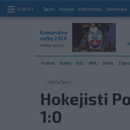
RUBRIKY
Index
Šport
Počasie
Publicistika
Slovensko
Komunálne
voľby 2026
S
Všetky správy
Futbal
Hokej
KHL
NHL
Tenis
Tipos
< sekcia
Šport
Hokejisti Po
1:0