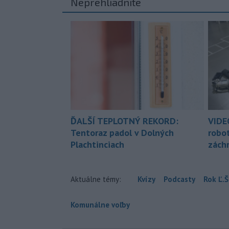
Neprehliadnite
ĎALŠÍ TEPLOTNÝ REKORD:
VIDE
Tentoraz padol v Dolných
robo
Plachtinciach
zách
Aktuálne témy:
Kvízy
Podcasty
Rok Ľ.Š
Komunálne voľby