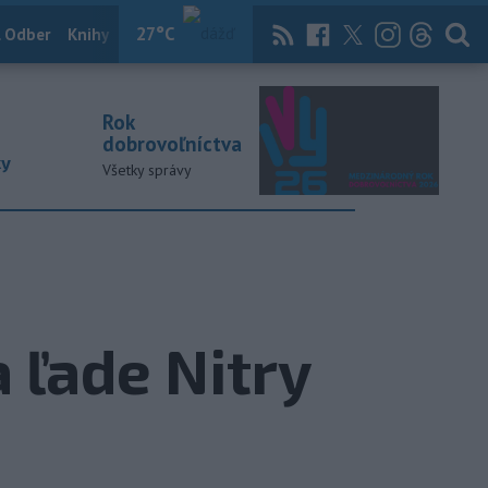
27
°C
 Odber
Knihy
Útulkovo
Magazín
News Now
Archív
TASR
Rok
dobrovoľníctva
ky
Všetky správy
a ľade Nitry