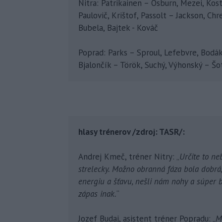
Nitra: Patrikainen – Osburn, Mezei, Kos
Paulovič, Krištof, Passolt – Jackson, C
Bubela, Bajtek - Kováč
Poprad: Parks – Sproul, Lefebvre, Bodák
Bjalončík – Török, Suchý, Výhonský – Š
hlasy trénerov /zdroj: TASR/:
Andrej Kmeč, tréner Nitry: „
Určite to ne
strelecky. Možno obranná fáza bola dobrá
energiu a šťavu, nešli nám nohy a súper bo
zápas inak.
“
Jozef Budaj, asistent tréner Popradu: „
M