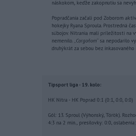
náskokom, keďže zakopnutiu sa nevyhli
Popradčania začali pod Zoborom aktív
hokejky Ryana Sproula. Prostredná ča
súbojov. Nitrania mali príležitosti na 
nemenilo. „
Corgoňom
“ sa nepodarilo v
druhýkrát za sebou bez inkasovaného 
Tipsport liga - 19. kolo:
HK Nitra - HK Poprad 0:1 (0:1, 0:0, 0:0)
Gól: 13. Sproul (Výhonský, Török). Rozho
4:3 na 2 min., presilovky: 0:0, oslabenia: