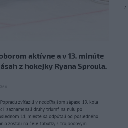
7
oborom aktívne a v 13. minúte
ásah z hokejky Ryana Sproula.
0:36
Popradu zvíťazili v nedeľňajšom zápase 19. kola
íci“ zaznamenali druhý triumf na nulu po
oslednom 11. mieste sa odpútali od posledného
ania zostali na čele tabuľky s trojbodovým