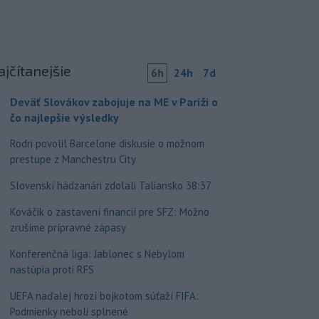
ajčítanejšie
6h
24h
7d
Deväť Slovákov zabojuje na ME v Paríži o
čo najlepšie výsledky
Rodri povolil Barcelone diskusie o možnom
prestupe z Manchestru City
Slovenskí hádzanári zdolali Taliansko 38:37
Kováčik o zastavení financií pre SFZ: Možno
zrušíme prípravné zápasy
Konferenčná liga: Jablonec s Nebylom
nastúpia proti RFS
UEFA naďalej hrozí bojkotom súťaží FIFA:
Podmienky neboli splnené