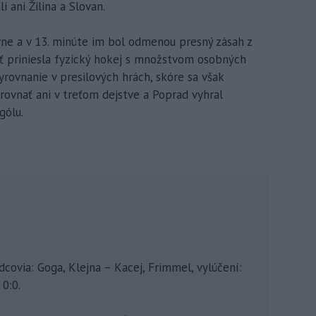
 ani Žilina a Slovan.
ne a v 13. minúte im bol odmenou presný zásah z
sť priniesla fyzický hokej s množstvom osobných
vyrovnanie v presilových hrách, skóre sa však
yrovnať ani v treťom dejstve a Poprad vyhral
gólu.
dcovia: Goga, Klejna – Kacej, Frimmel, vylúčení:
 0:0.