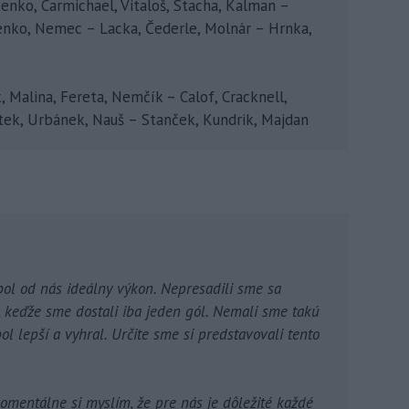
tenko, Carmichael, Vitaloš, Stacha, Kalman –
hrenko, Nemec – Lacka, Čederle, Molnár – Hrnka,
, Malina, Fereta, Nemčík – Calof, Cracknell,
otek, Urbánek, Nauš – Stanček, Kundrik, Majdan
bol od nás ideálny výkon. Nepresadili sme sa
, keďže sme dostali iba jeden gól. Nemali sme takú
l lepší a vyhral. Určite sme si predstavovali tento
omentálne si myslím, že pre nás je dôležité každé