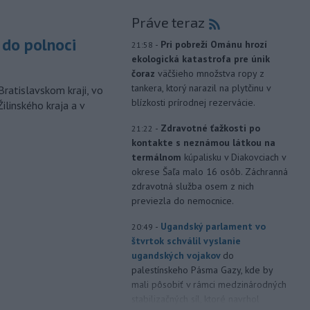
Práve teraz
do polnoci
-
Pri pobreží Ománu hrozí
21:58
ekologická katastrofa pre únik
čoraz
väčšieho množstva ropy z
tankera, ktorý narazil na plytčinu v
Bratislavskom kraji, vo
blízkosti prírodnej rezervácie.
ilinského kraja a v
-
Zdravotné ťažkosti po
21:22
kontakte s neznámou látkou na
termálnom
kúpalisku v Diakovciach v
okrese Šaľa malo 16 osôb. Záchranná
zdravotná služba osem z nich
previezla do nemocnice.
-
Ugandský parlament vo
20:49
štvrtok schválil vyslanie
ugandských vojakov
do
palestínskeho Pásma Gazy, kde by
mali pôsobiť v rámci medzinárodných
stabilizačných síl, ktoré navrhol