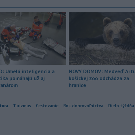
O: Umelá inteligencia a
NOVÝ DOMOV: Medveď Artu
tika pomáhajú už aj
košickej zoo odchádza za
ranárom
hranice
túra
Turizmus
Cestovanie
Rok dobrovoľníctva
Dielo týždňa