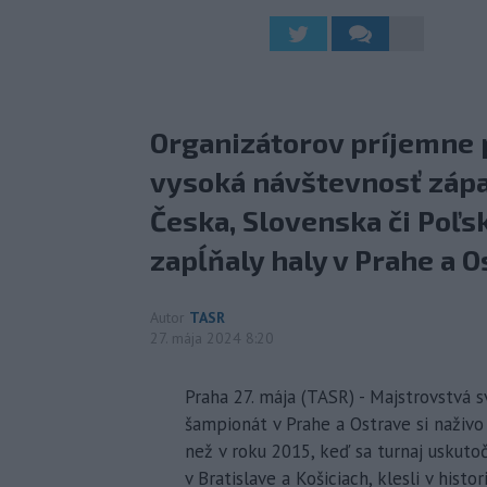
Organizátorov príjemne
vysoká návštevnosť zápas
Česka, Slovenska či Poľs
zapĺňaly haly v Prahe a 
Autor
TASR
27. mája 2024 8:20
Praha 27. mája (TASR) - Majstrovstvá s
šampionát v Prahe a Ostrave si naživo 
než v roku 2015, keď sa turnaj uskutoč
v Bratislave a Košiciach, klesli v hist