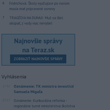
6
Fridrichová: Školy vyučujúce po novom
musia mať pripravené osnovy
7
TRAGÉDIA NA DUNAJI: Muž sa išiel
okúpať, z vody viac nevyšiel
Najnovšie správy
na Teraz.sk
ZOBRAZIŤ NAJNOVŠIE SPRÁVY
Vyhlásenia
Oznámenie: TK ministra investícií
17:32
Samuela Migaľa
17:17
Oznámenie: Kurikurálna reforma -
regionálne turné ministerstva školstva