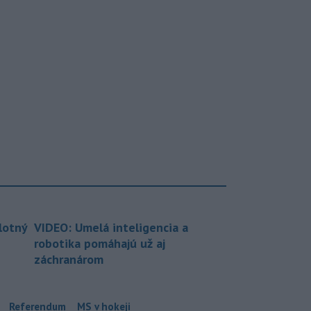
lotný
VIDEO: Umelá inteligencia a
robotika pomáhajú už aj
záchranárom
Referendum
MS v hokeji