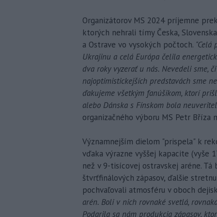
Organizátorov MS 2024 príjemne prek
ktorých nehrali tímy Česka, Slovenska 
a Ostrave vo vysokých počtoch.
"Celá 
Ukrajinu a celá Európa čelila energeticke
dva roky vyzerať u nás. Nevedeli sme, č
najoptimistickejších predstavách sme neč
ďakujeme všetkým fanúšikom, ktorí priš
alebo Dánska s Fínskom bola neuveriteľn
organizačného výboru MS Petr Bříza n
Významnejším dielom "prispela" k rek
vďaka výrazne vyššej kapacite (vyše 17-
než v 9-tisícovej ostravskej aréne. Tá
štvrťfinálových zápasov, ďalšie stretnu
pochvaľovali atmosféru v oboch dejis
arén. Boli v nich rovnaké svetlá, rovnak
Podarila sa nám produkcia zápasov, kto