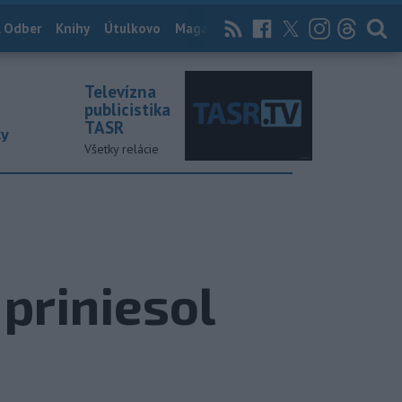
 Odber
Knihy
Útulkovo
Magazín
News Now
Archív
TASR
Televízna
publicistika
TASR
ky
Všetky relácie
priniesol