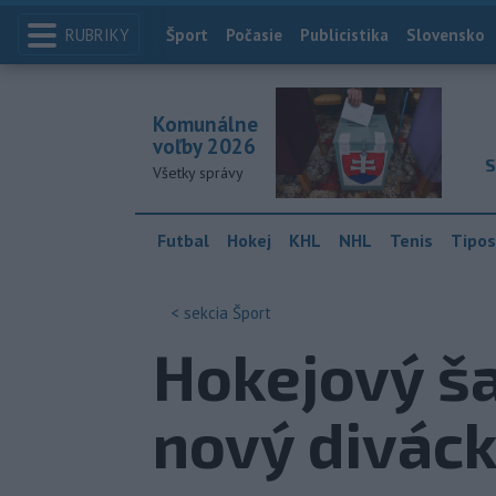
RUBRIKY
Index
Šport
Počasie
Publicistika
Slovensko
Komunálne
voľby 2026
S
Všetky správy
Futbal
Hokej
KHL
NHL
Tenis
Tipos
< sekcia
Šport
Hokejový ša
nový diváck