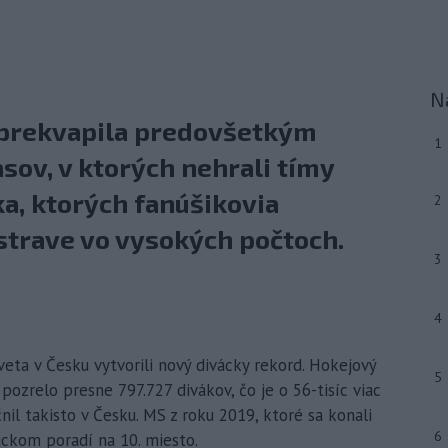
N
 prekvapila predovšetkým
1
ov, v ktorých nehrali tímy
ka, ktorých fanúšikovia
2
Ostrave vo vysokých počtoch.
3
4
veta v Česku vytvorili nový divácky rekord. Hokejový
5
pozrelo presne 797.727 divákov, čo je o 56-tisíc viac
nil takisto v Česku. MS z roku 2019, ktoré sa konali
6
orickom poradí na 10. miesto.