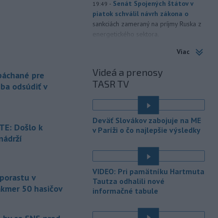
-
Senát Spojených štátov v
19:49
piatok schválil návrh zákona o
sankciách zameraný na príjmy Ruska z
energetického sektora.
Viac
-
Slovenská polícia prispela k
16:08
objasneniu prípadu prevádzačstva,
Videá a prenosy
ktorý sa podarilo ukončiť
 páchané pre
TASR TV
právoplatným odsúdením páchateľa v
eba odsúdiť v
Maďarsku.
-
Piatkový požiar v
15:21
Deväť Slovákov zabojuje na ME
bratislavskej rafinérii Slovnaft je
E: Došlo k
v Paríži o čo najlepšie výsledky
pod kontrolou.
Príčina jeho vzniku
nádrží
bude predmetom vyšetrovania. Pre
é
TASR to potvrdil hovorca rafinérie
Anton Molnár.
VIDEO: Pri pamätníku Hartmuta
 porastu v
-
Ministerstvo kultúry (MK) SR
Tautza odhalili nové
15:17
akmer 50 hasičov
upraví verziu opatrenia o
informačné tabule
é
podrobnostiach poskytovania dotácií v
pôsobnosti rezortu.