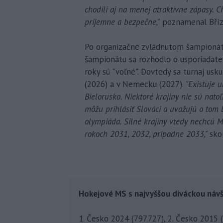
chodili aj na menej atraktívne zápasy. Ch
príjemne a bezpečne,"
poznamenal Bříz
Po organizačne zvládnutom šampionáte
šampionátu sa rozhodlo o usporiadate
roky sú "voľné". Dovtedy sa turnaj usk
(2026) a v Nemecku (2027).
"Existuje u
Bielorusko. Niektoré krajiny nie sú natoľ
môžu prihlásiť Slováci a uvažujú o tom B
olympiáda. Silné krajiny vtedy nechcú 
rokoch 2031, 2032, prípadne 2033,"
sko
Hokejové MS s najvyššou diváckou náv
1. Česko 2024 (797.727), 2. Česko 2015