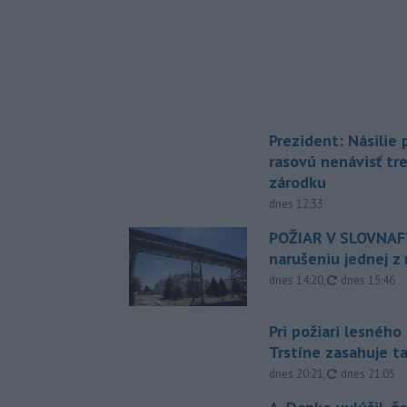
Prezident: Násilie
rasovú nenávisť tr
zárodku
dnes 12:33
POŽIAR V SLOVNAFT
narušeniu jednej z 
aktualizovan
dnes 14:20
,
dnes 15:46
Pri požiari lesného
Trstíne zasahuje t
aktualizovan
dnes 20:21
,
dnes 21:05