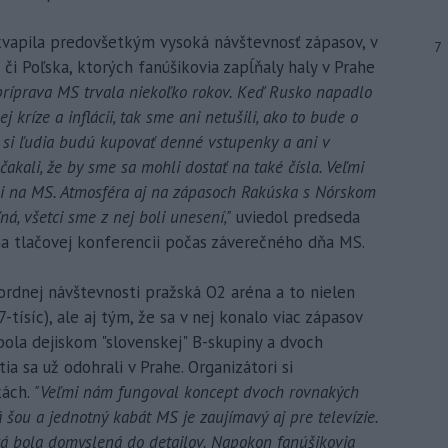
vapila predovšetkým vysoká návštevnosť zápasov, v
7
či Poľska, ktorých fanúšikovia zapĺňaly haly v Prahe
príprava MS trvala niekoľko rokov. Keď Rusko napadlo
j kríze a inflácii, tak sme ani netušili, ako to bude o
i si ľudia budú kupovať denné vstupenky a ani v
akali, že by sme sa mohli dostať na také čísla. Veľmi
li na MS. Atmosféra aj na zápasoch Rakúska s Nórskom
á, všetci sme z nej boli unesení,"
uviedol predseda
a tlačovej konferencii počas záverečného dňa MS.
ordnej návštevnosti pražská O2 aréna a to nielen
tísíc), ale aj tým, že sa v nej konalo viac zápasov
 bola dejiskom "slovenskej" B-skupiny a dvoch
tia sa už odohrali v Prahe. Organizátori si
kách.
"Veľmi nám fungoval koncept dvoch rovnakých
á šou a jednotný kabát MS je zaujímavý aj pre televízie.
rá bola domyslená do detailov. Napokon fanúšikovia