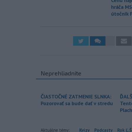
Cenu naj
hráča MS 
útočník F
Neprehliadnite
ČIASTOČNÉ ZATMENIE SLNKA:
ĎALŠ
Pozorovať sa bude dať v stredu
Tent
Plach
Aktuálne témy:
Kvízy
Podcasty
Rok Ľ.Š