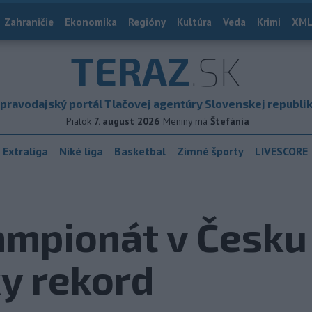
Zahraničie
Ekonomika
Regióny
Kultúra
Veda
Krimi
XML
TERAZ
.SK
pravodajský portál Tlačovej agentúry Slovenskej republi
Piatok
7. august 2026
Meniny má
Štefánia
 Extraliga
Niké liga
Basketbal
Zimné športy
LIVESCORE
mpionát v Česku 
y rekord