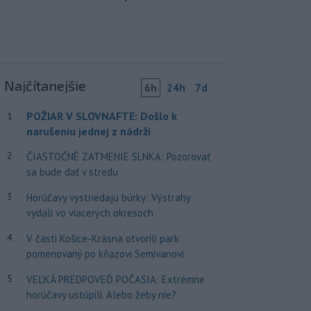
Najčítanejšie
6h
24h
7d
POŽIAR V SLOVNAFTE: Došlo k
1
narušeniu jednej z nádrží
2
ČIASTOČNÉ ZATMENIE SLNKA: Pozorovať
sa bude dať v stredu
3
Horúčavy vystriedajú búrky: Výstrahy
vydali vo viacerých okresoch
4
V časti Košice-Krásna otvorili park
pomenovaný po kňazovi Semivanovi
5
VEĽKÁ PREDPOVEĎ POČASIA: Extrémne
horúčavy ustúpili. Alebo žeby nie?