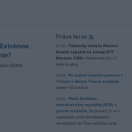
Práve teraz
 Extrémne
-
Taliansky tenista Matteo
21:30
Arnaldi vypadol na turnaji ATP
nie?
Masters 1000
v Montreale už v 3.
kole dvojhry.
júci týždeň.
-
Pri požiari lesného porastu v
20:18
Trstíne v okrese Trnava zasahuje
takmer 50 hasičov.
-
Vláda Konžskej
20:01
demokratickej republiky (KDR) v
piatok oznámila,
že preverí, či sa v
zásielkach oxidu kobaltnatého
vyvážaných do Číny nachádza urán.