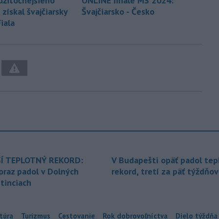
užitočnejšieho
ONLINE finále MS 2024:
získal švajčiarsky
Švajčiarsko - Česko
iala
Í TEPLOTNÝ REKORD:
V Budapešti opäť padol tep
oraz padol v Dolných
rekord, tretí za päť týždňov
tinciach
túra
Turizmus
Cestovanie
Rok dobrovoľníctva
Dielo týždňa