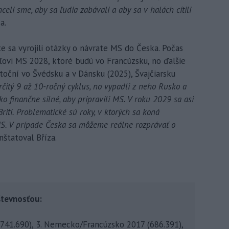
celi sme, aby sa ľudia zabávali a aby sa v halách cítili
a.
 sa vyrojili otázky o návrate MS do Česka. Počas
ľovi MS 2028, ktoré budú vo Francúzsku, no ďalšie
utoční vo Švédsku a v Dánsku (2025), Švajčiarsku
rčitý 9 až 10-ročný cyklus, no vypadli z neho Rusko a
ko finančne silné, aby pripravili MS. V roku 2029 sa asi
riti. Problematické sú roky, v ktorých sa koná
MS. V prípade Česka sa môžeme reálne rozprávať o
nštatoval Bříza.
števnosťou:
 (741.690), 3. Nemecko/Francúzsko 2017 (686.391),