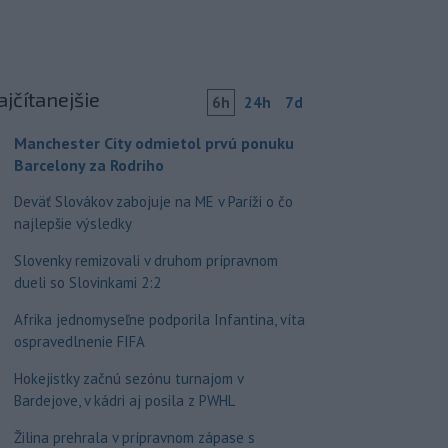
ajčítanejšie
6h
24h
7d
Manchester City odmietol prvú ponuku
Barcelony za Rodriho
Deväť Slovákov zabojuje na ME v Paríži o čo
najlepšie výsledky
Slovenky remizovali v druhom prípravnom
dueli so Slovinkami 2:2
Afrika jednomyseľne podporila Infantina, víta
ospravedlnenie FIFA
Hokejistky začnú sezónu turnajom v
Bardejove, v kádri aj posila z PWHL
Žilina prehrala v prípravnom zápase s