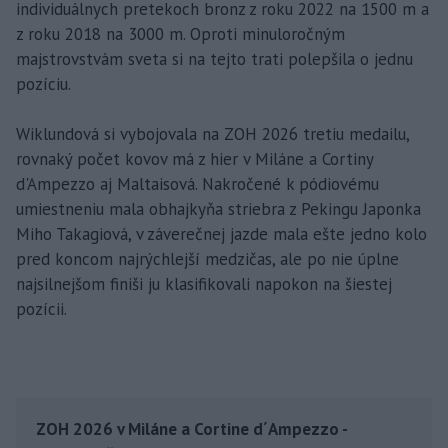
individuálnych pretekoch bronz z roku 2022 na 1500 m a
z roku 2018 na 3000 m. Oproti minuloročným
majstrovstvám sveta si na tejto trati polepšila o jednu
pozíciu.
Wiklundová si vybojovala na ZOH 2026 tretiu medailu,
rovnaký počet kovov má z hier v Miláne a Cortiny
d'Ampezzo aj Maltaisová. Nakročené k pódiovému
umiestneniu mala obhajkyňa striebra z Pekingu Japonka
Miho Takagiová, v záverečnej jazde mala ešte jedno kolo
pred koncom najrýchlejší medzičas, ale po nie úplne
najsilnejšom finiši ju klasifikovali napokon na šiestej
pozícii.
ZOH 2026 v Miláne a Cortine d´Ampezzo -