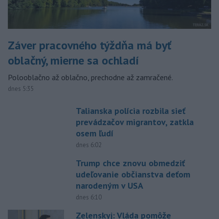
Záver pracovného týždňa má byť
oblačný, mierne sa ochladí
Polooblačno až oblačno, prechodne až zamračené.
dnes 5:35
Talianska polícia rozbila sieť
prevádzačov migrantov, zatkla
osem ľudí
dnes 6:02
Trump chce znovu obmedziť
udeľovanie občianstva deťom
narodeným v USA
dnes 6:10
Zelenskyj: Vláda pomôže