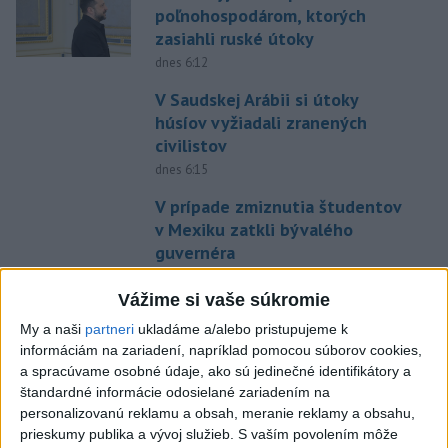
poľnohospodárom, ktorých
zasiahli ruské útoky
dnes 6:12
V Saudskej Arábii si útoky
húsíov vyžiadali zranených
civilistov
dnes 6:15
V prípade zmiznutia študentov
v Mexiku zatkli bývalého
guvernéra
dnes 6:22
Vážime si vaše súkromie
Pred 150 rokmi sa narodila
My a naši
partneri
ukladáme a/alebo pristupujeme k
Mata Hari, popravená ako
informáciám na zariadení, napríklad pomocou súborov cookies,
špiónka
a spracúvame osobné údaje, ako sú jedinečné identifikátory a
dnes 5:46
štandardné informácie odosielané zariadením na
personalizovanú reklamu a obsah, meranie reklamy a obsahu,
Štefánia je dôvtipná
prieskumy publika a vývoj služieb.
S vaším povolením môže
dnes 5:43