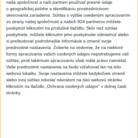
naša spoločnosť a naši partneri používať presné údaje
o geografickej polohe a identifikáciu prostredníctvom
skenovania zariadenia. Súhlas s vyššie uvedeným spracúvaním
Afrika jednomyseľne podporila
zo strany našej spoločnosti a našich 824 partnerov môžete
Infantina, víta ospravedlnenie
poskytnúť kliknutím na príslušné tlačidlo. Skôr než súhlas
FIFA
poskytnete, môžete kliknutím jeho poskytnutie odmietnuť alebo
si preštudovať podrobnejšie informácie a zmeniť svoje
dnes 6:18
prednostné nastavenia.
Zoberte na vedomie, že na niektoré
Twente deklasovalo DAC 6:0 v
formy spracúvania vašich osobných údajov nepotrebujeme váš
prvom zápase 3. predkola
súhlas, proti takémuto spracovaniu však máte právo namietať.
aktualizované
Vaše prednostné nastavenia sa budú vzťahovať len na túto
včera 22:03
,
dnes 6:00
webovú lokalitu. Svoje nastavenia môžete kedykoľvek zmeniť
Práve teraz
alebo svoj súhlas odvolať návratom na túto webovú stránku
kliknutím na tlačidlo „Ochrana osobných údajov“ v dolnej časti
-
Talianska polícia oznámila, že rozbila sieť prevádzačov,
06:02
stránky.
ktorí z Alžírska dopravovali migrantov na ostrov Sardínia. Pri raziách
zatkla osem ľudí, informuje TASR podľa správy agentúry AFP.
Viac
Videá a prenosy TASR TV