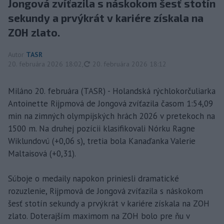
Jongová zvíťazila s náskokom šesť stotín
sekundy a prvýkrát v kariére získala na
ZOH zlato.
Autor
TASR
aktualizované
20. februára 2026 18:02
,
20. februára 2026 18:12
Miláno 20. februára (TASR) - Holandská rýchlokorčuliarka
Antoinette Rijpmová de Jongová zvíťazila časom 1:54,09
min na zimných olympijských hrách 2026 v pretekoch na
1500 m. Na druhej pozícii klasifikovali Nórku Ragne
Wiklundovú (+0,06 s), tretia bola Kanaďanka Valerie
Maltaisová (+0,31).
Súboje o medaily napokon priniesli dramatické
rozuzlenie, Rijpmová de Jongová zvíťazila s náskokom
šesť stotín sekundy a prvýkrát v kariére získala na ZOH
zlato. Doterajším maximom na ZOH bolo pre ňu v