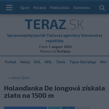
Index
Šport
Počasie
Publicistika
Slovensko
Zahranič
TERAZ
.SK
Spravodajský portál Tlačovej agentúry Slovenskej
republiky
Piatok
7. august 2026
Meniny má
Štefánia
Futbal
Hokej
KHL
NHL
Tenis
Tipos Extraliga
Niké 
< sekcia
Šport
Holanďanka De Jongová získala
zlato na 1500 m