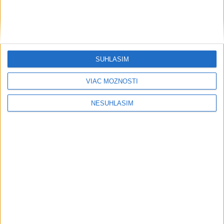
Šport
SÚHLASÍM
VIAC MOŽNOSTÍ
NESÚHLASÍM
....
....