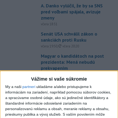
A. Danko vylúčil, že by sa SNS
pred voľbami spájala, avizuje
zmeny
včera 18:51
Senát USA schválil zákon o
sankciách proti Rusku
aktualizované
včera 19:50
,
včera 20:20
Magyar o kandidátoch na post
prezidenta: Mená nebudú
prekvapením
včera 17:31
Vážime si vaše súkromie
Románsky palác na Spišskom
My a naši
partneri
ukladáme a/alebo pristupujeme k
hrade sa podarilo staticky
informáciám na zariadení, napríklad pomocou súborov cookies,
zabezpečiť
a spracúvame osobné údaje, ako sú jedinečné identifikátory a
včera 18:00
štandardné informácie odosielané zariadením na
personalizovanú reklamu a obsah, meranie reklamy a obsahu,
Slováci získali vo Vichy bronz,
prieskumy publika a vývoj služieb.
S vaším povolením môže