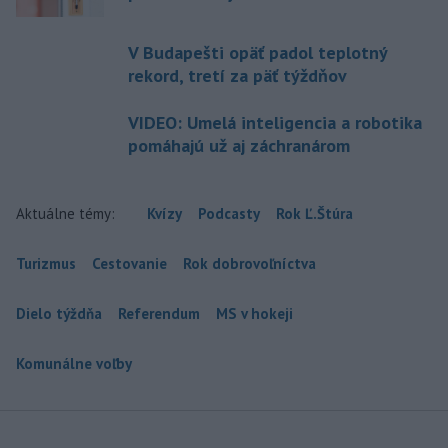
V Budapešti opäť padol teplotný
rekord, tretí za päť týždňov
VIDEO: Umelá inteligencia a robotika
pomáhajú už aj záchranárom
Aktuálne témy:
Kvízy
Podcasty
Rok Ľ.Štúra
Turizmus
Cestovanie
Rok dobrovoľníctva
Dielo týždňa
Referendum
MS v hokeji
Komunálne voľby