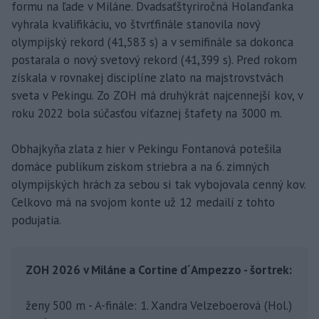
formu na ľade v Miláne. Dvadsaťštyriročná Holanďanka
vyhrala kvalifikáciu, vo štvrťfinále stanovila nový
olympijský rekord (41,583 s) a v semifinále sa dokonca
postarala o nový svetový rekord (41,399 s). Pred rokom
získala v rovnakej disciplíne zlato na majstrovstvách
sveta v Pekingu. Zo ZOH má druhýkrát najcennejší kov, v
roku 2022 bola súčasťou víťaznej štafety na 3000 m.
Obhajkyňa zlata z hier v Pekingu Fontanová potešila
domáce publikum ziskom striebra a na 6. zimných
olympijských hrách za sebou si tak vybojovala cenný kov.
Celkovo má na svojom konte už 12 medailí z tohto
podujatia.
ZOH 2026 v Miláne a Cortine d´Ampezzo - šortrek:
ženy 500 m - A-finále: 1. Xandra Velzeboerová (Hol.)