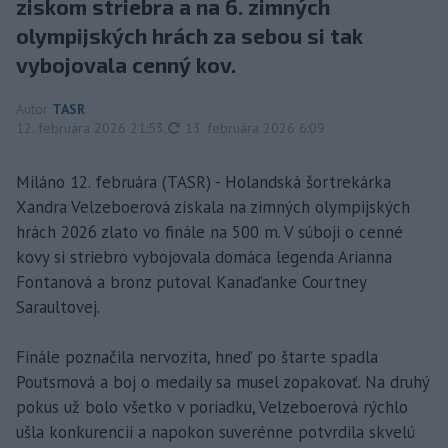
ziskom striebra a na 6. zimných
olympijských hrách za sebou si tak
vybojovala cenný kov.
Autor
TASR
aktualizované
12. februára 2026 21:53
,
13. februára 2026 6:09
Miláno 12. februára (TASR) - Holandská šortrekárka
Xandra Velzeboerová získala na zimných olympijských
hrách 2026 zlato vo finále na 500 m. V súboji o cenné
kovy si striebro vybojovala domáca legenda Arianna
Fontanová a bronz putoval Kanaďanke Courtney
Saraultovej.
Finále poznačila nervozita, hneď po štarte spadla
Poutsmová a boj o medaily sa musel zopakovať. Na druhý
pokus už bolo všetko v poriadku, Velzeboerová rýchlo
ušla konkurencii a napokon suverénne potvrdila skvelú