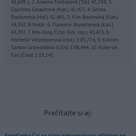
41,609 s, 2. Arianna Fontanová (Tal.) 42,294, 3.
Courtney Saraultová (Kan.) 42,427, 4. Selma
Poutsmová (Hol.) 42,491, 5. Kim Boutinová (Kan.)
44,347, B-finále: 6. Florence Brunelleová (Kan.)
43,397, 7. Min-čong Čcho (Kór. rep.) 43,473, 8.
Michelle Velzeboerová (Hol.) 1:05,774, 9. Kristen
Santos-Griswoldová (USA) 1:08,444, 10. Kche-sin
Fan (Čína) 1:19,245
Prečítajte si aj:
Kórejčanka Čoi sa stala prekvapujúcou víťazkou na