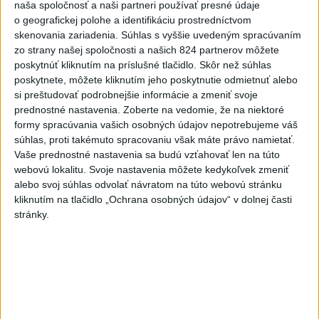
Lacko: Rastú talentovaní hráči
naša spoločnosť a naši partneri používať presné údaje
včera 15:51
o geografickej polohe a identifikáciu prostredníctvom
skenovania zariadenia. Súhlas s vyššie uvedeným spracúvaním
Slovenky remizovali v druhom
zo strany našej spoločnosti a našich 824 partnerov môžete
prípravnom dueli so Slovinkami
poskytnúť kliknutím na príslušné tlačidlo. Skôr než súhlas
2:2
poskytnete, môžete kliknutím jeho poskytnutie odmietnuť alebo
aktualizované
včera 17:13
,
včera 19:45
si preštudovať podrobnejšie informácie a zmeniť svoje
prednostné nastavenia.
Zoberte na vedomie, že na niektoré
Práve teraz
formy spracúvania vašich osobných údajov nepotrebujeme váš
súhlas, proti takémuto spracovaniu však máte právo namietať.
-
Taliansky tenista Matteo Arnaldi vypadol na turnaji ATP
21:30
Vaše prednostné nastavenia sa budú vzťahovať len na túto
Masters 1000
v Montreale už v 3. kole dvojhry.
webovú lokalitu. Svoje nastavenia môžete kedykoľvek zmeniť
alebo svoj súhlas odvolať návratom na túto webovú stránku
Viac
kliknutím na tlačidlo „Ochrana osobných údajov“ v dolnej časti
Videá a prenosy TASR TV
stránky.
Deväť Slovákov zabojuje na ME v Paríži
o čo najlepšie výsledky
Viac
Najčítanejšie