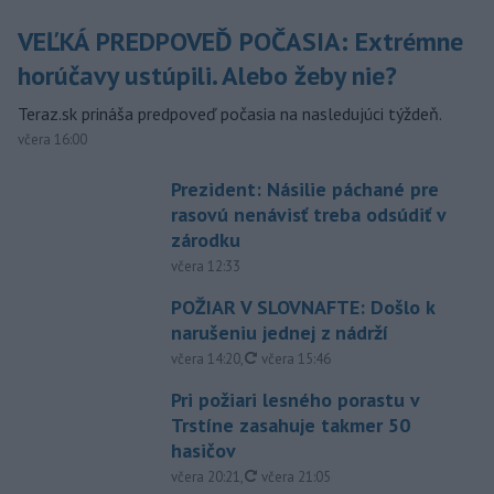
VEĽKÁ PREDPOVEĎ POČASIA: Extrémne
horúčavy ustúpili. Alebo žeby nie?
Teraz.sk prináša predpoveď počasia na nasledujúci týždeň.
včera 16:00
Prezident: Násilie páchané pre
rasovú nenávisť treba odsúdiť v
zárodku
včera 12:33
POŽIAR V SLOVNAFTE: Došlo k
narušeniu jednej z nádrží
aktualizované
včera 14:20
,
včera 15:46
Pri požiari lesného porastu v
Trstíne zasahuje takmer 50
hasičov
aktualizované
včera 20:21
,
včera 21:05