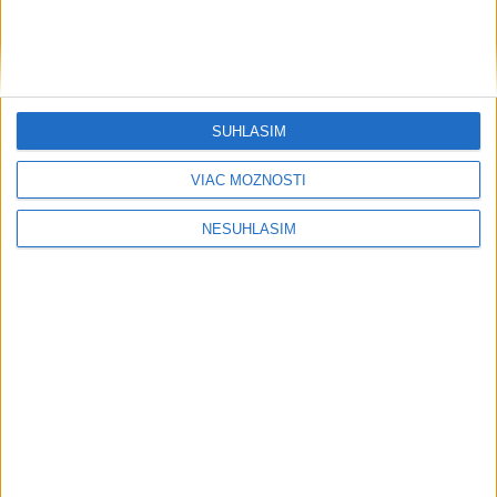
Šport
SÚHLASÍM
....
VIAC MOŽNOSTÍ
NESÚHLASÍM
....