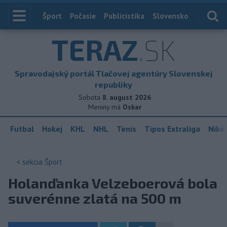
Index
Šport
Počasie
Publicistika
Slovensko
Zahranič
TERAZ
.SK
Spravodajský portál Tlačovej agentúry Slovenskej
republiky
Sobota
8. august 2026
Meniny má
Oskar
Futbal
Hokej
KHL
NHL
Tenis
Tipos Extraliga
Niké 
< sekcia
Šport
Holanďanka Velzeboerová bola
suverénne zlatá na 500 m