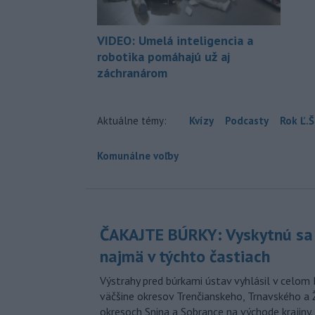
VIDEO: Umelá inteligencia a
robotika pomáhajú už aj
záchranárom
Aktuálne témy:
Kvízy
Podcasty
Rok Ľ.Š
Komunálne voľby
ČAKAJTE BÚRKY: Vyskytnú sa 
najmä v týchto častiach
Výstrahy pred búrkami ústav vyhlásil v celom 
väčšine okresov Trenčianskeho, Trnavského a Ž
okresoch Snina a Sobrance na východe krajiny.