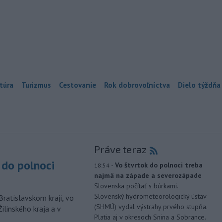
túra
Turizmus
Cestovanie
Rok dobrovoľníctva
Dielo týždňa
Práve teraz
do polnoci
-
Vo štvrtok do polnoci treba
18:54
najmä na západe a severozápade
Slovenska počítať s búrkami.
Slovenský hydrometeorologický ústav
Bratislavskom kraji, vo
(SHMÚ) vydal výstrahy prvého stupňa.
ilinského kraja a v
Platia aj v okresoch Snina a Sobrance.