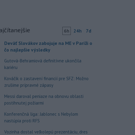
ajčítanejšie
6h
24h
7d
Deväť Slovákov zabojuje na ME v Paríži o
čo najlepšie výsledky
Gutová-Behramiová definitívne ukončila
kariéru
Kováčik o zastavení financií pre SFZ: Možno
zrušíme prípravné zápasy
Messi daroval peniaze na obnovu oblasti
postihnutej požiarmi
Konferenčná liga: Jablonec s Nebylom
nastúpia proti RFS
Vozinha dostal veľkolepú prezentáciu, dres