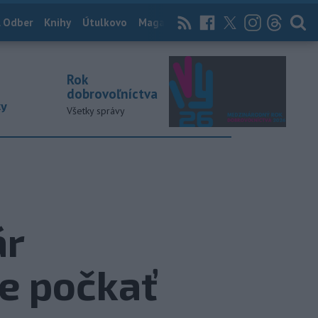
 Odber
Knihy
Útulkovo
Magazín
News Now
Archív
TASR
Rok
dobrovoľníctva
ky
Všetky správy
ár
e počkať