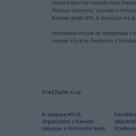
troma žrďami ho nahradil Mark Flekk
Podstúpi vyšetrenia,“
povedal o Verbru
Koeman podľa DPA. K dispozícii má aj
Holanďania vstúpia do šampionátu v ne
zmerajú sily aj so Švédskom a Tunisko
Prečítajte si aj:
B-skupina MS26:
Fanúšiko
Organizátor z Kanady
objednať
zabojuje o historické body
štadióno