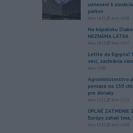
uznesení k zonáci
parkov
aktualizovan
dnes 16:35
,
dnes 16:38
Na kúpalisku Diak
NEZNÁMA LÁTKA
aktualizovan
dnes 18:23
,
dnes 18:37
Letíte do Egypta? 
veci, zachránia vá
dnes 15:00
Agroministerstvo 
peniaze na 150 chl
pre diviaky
aktualizovan
dnes 12:11
,
dnes 13:22
ÚPLNÉ ZATMENIE S
Európy zahalí tma,
aktualizovan
dnes 13:35
,
dnes 14:03