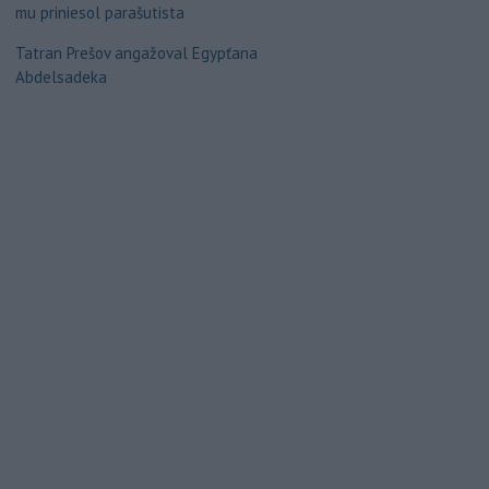
mu priniesol parašutista
Tatran Prešov angažoval Egypťana
Abdelsadeka