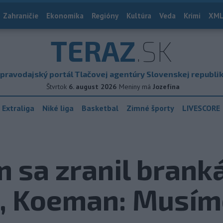
Zahraničie
Ekonomika
Regióny
Kultúra
Veda
Krimi
XML
TERAZ
.SK
pravodajský portál Tlačovej agentúry Slovenskej republi
Štvrtok
6. august 2026
Meniny má
Jozefína
 Extraliga
Niké liga
Basketbal
Zimné športy
LIVESCORE
 sa zranil brank
, Koeman: Musím