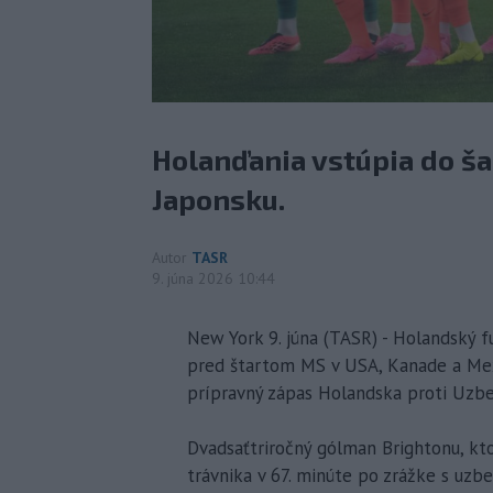
Holanďania vstúpia do ša
Japonsku.
Autor
TASR
9. júna 2026 10:44
New York 9. júna (TASR) - Holandský 
pred štartom MS v USA, Kanade a Mex
prípravný zápas Holandska proti Uzbek
Dvadsaťtriročný gólman Brightonu, kt
trávnika v 67. minúte po zrážke s u