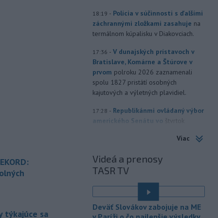
-
Polícia v súčinnosti s ďalšími
18:19
záchrannými zložkami zasahuje
na
termálnom kúpalisku v Diakovciach.
-
V dunajských prístavoch v
17:36
Bratislave, Komárne a Štúrove v
prvom
polroku 2026 zaznamenali
spolu 1827 pristátí osobných
kajutových a výletných plavidiel.
-
Republikánmi ovládaný výbor
17:28
amerického Senátu vo
štvrtok
označil lekára Anthonyho Fauciho za
Viac
osobu brániacu vyšetrovacím
právomociam Kongresu.
Videá a prenosy
REKORD:
TASR TV
-
Jemenskí povstalci húsíovia
17:14
olných
vo štvrtok pri raketových a
dronových
útokoch zabili najmenej 38
é
príslušníkov vládnych síl a ďalších 29
Deväť Slovákov zabojuje na ME
zranili, uviedli pre agentúru AFP
 týkajúce sa
v Paríži o čo najlepšie výsledky