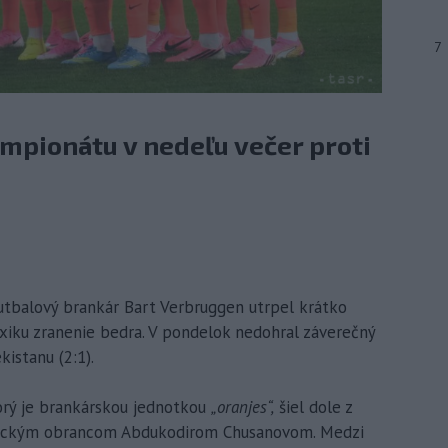
7
mpionátu v nedeľu večer proti
futbalový brankár Bart Verbruggen utrpel krátko
iku zranenie bedra. V pondelok nedohral záverečný
istanu (2:1).
orý je brankárskou jednotkou
„oranjes“,
šiel dole z
zbeckým obrancom Abdukodirom Chusanovom. Medzi