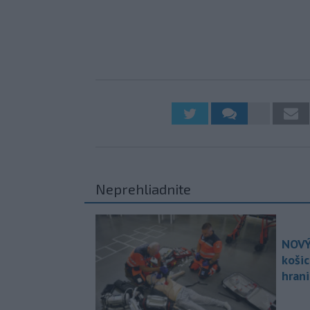
Neprehliadnite
NOVÝ
koši
hran