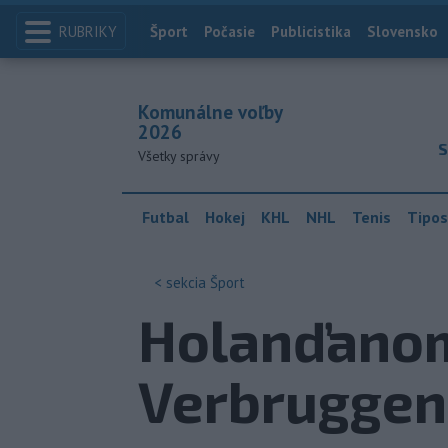
RUBRIKY
Index
Šport
Počasie
Publicistika
Slovensko
Komunálne voľby
2026
S
Všetky správy
Futbal
Hokej
KHL
NHL
Tenis
Tipos
< sekcia
Šport
Holanďanom
Verbruggen