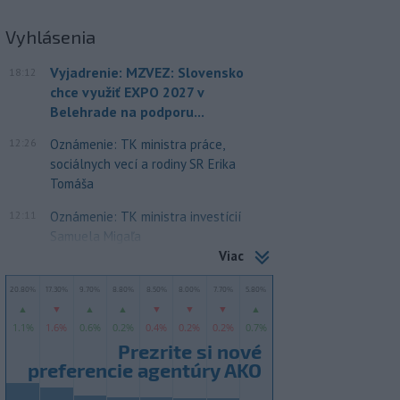
Vyhlásenia
Vyjadrenie: MZVEZ: Slovensko
18:12
chce využiť EXPO 2027 v
Belehrade na podporu...
12:26
Oznámenie: TK ministra práce,
sociálnych vecí a rodiny SR Erika
Tomáša
12:11
Oznámenie: TK ministra investícií
Samuela Migaľa
Viac