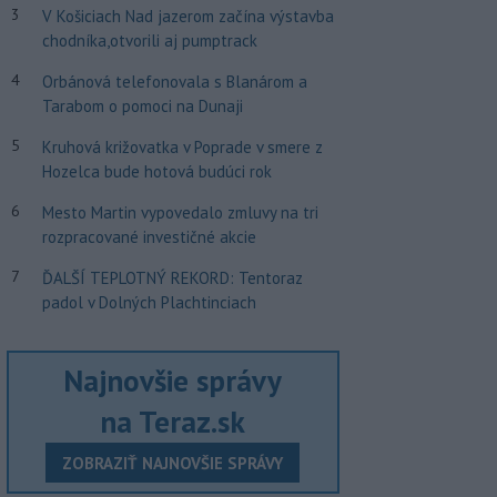
3
V Košiciach Nad jazerom začína výstavba
chodníka,otvorili aj pumptrack
4
Orbánová telefonovala s Blanárom a
Tarabom o pomoci na Dunaji
5
Kruhová križovatka v Poprade v smere z
Hozelca bude hotová budúci rok
6
Mesto Martin vypovedalo zmluvy na tri
rozpracované investičné akcie
7
ĎALŠÍ TEPLOTNÝ REKORD: Tentoraz
padol v Dolných Plachtinciach
Najnovšie správy
na Teraz.sk
ZOBRAZIŤ NAJNOVŠIE SPRÁVY