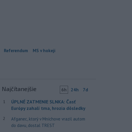
Referendum
MS v hokeji
Najčítanejšie
6h
24h
7d
ÚPLNÉ ZATMENIE SLNKA: Časť
1
Európy zahalí tma, hrozia dôsledky
2
Afganec, ktorý v Mníchove vrazil autom
do davu, dostal TREST