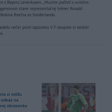
en z Bayeru Leverkusen.
„Musíme počkať a uvidíme.
ggenovom stave reprezentačný tréner Ronald
 Robina Roefsa zo Sunderlandu.
deľu večer proti Japonsku. V F-skupine si neskôr
m.
via si môžu
 odkaz na
vej obrazovke