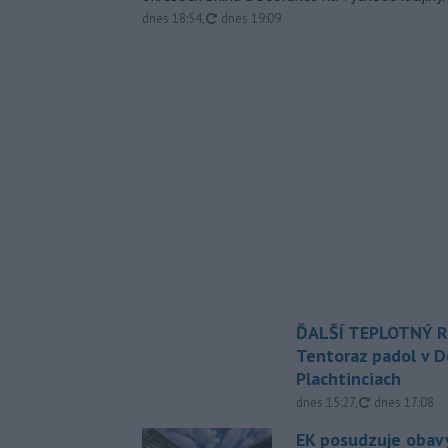
aktualizované
dnes 18:54
,
dnes 19:09
ĎALŠÍ TEPLOTNÝ 
Tentoraz padol v D
Plachtinciach
aktualizovan
dnes 15:27
,
dnes 17:08
EK posudzuje obavy