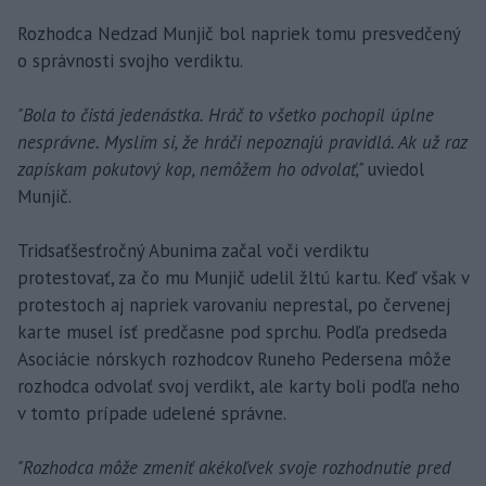
Rozhodca Nedzad Munjič bol napriek tomu presvedčený
o správnosti svojho verdiktu.
"Bola to čistá jedenástka. Hráč to všetko pochopil úplne
nesprávne. Myslím si, že hráči nepoznajú pravidlá. Ak už raz
zapískam pokutový kop, nemôžem ho odvolať,"
uviedol
Munjič.
Tridsaťšesťročný Abunima začal voči verdiktu
protestovať, za čo mu Munjič udelil žltú kartu. Keď však v
protestoch aj napriek varovaniu neprestal, po červenej
karte musel ísť predčasne pod sprchu. Podľa predseda
Asociácie nórskych rozhodcov Runeho Pedersena môže
rozhodca odvolať svoj verdikt, ale karty boli podľa neho
v tomto prípade udelené správne.
"Rozhodca môže zmeniť akékoľvek svoje rozhodnutie pred