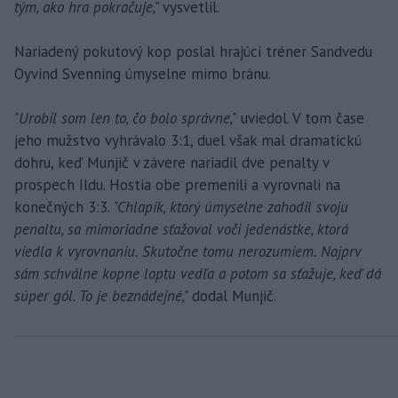
tým, ako hra pokračuje,"
vysvetlil.
Nariadený pokutový kop poslal hrajúci tréner Sandvedu
Oyvind Svenning úmyselne mimo bránu.
"Urobil som len to, čo bolo správne,"
uviedol. V tom čase
jeho mužstvo vyhrávalo 3:1, duel však mal dramatickú
dohru, keď Munjič v závere nariadil dve penalty v
prospech Ildu. Hostia obe premenili a vyrovnali na
konečných 3:3.
"Chlapík, ktorý úmyselne zahodil svoju
penaltu, sa mimoriadne sťažoval voči jedenástke, ktorá
viedla k vyrovnaniu. Skutočne tomu nerozumiem. Najprv
sám schválne kopne loptu vedľa a potom sa sťažuje, keď dá
súper gól. To je beznádejné,"
dodal Munjič.