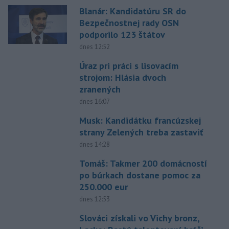
Blanár: Kandidatúru SR do
Bezpečnostnej rady OSN
podporilo 123 štátov
dnes 12:52
Úraz pri práci s lisovacím
strojom: Hlásia dvoch
zranených
dnes 16:07
Musk: Kandidátku francúzskej
strany Zelených treba zastaviť
dnes 14:28
Tomáš: Takmer 200 domácností
po búrkach dostane pomoc za
250.000 eur
dnes 12:53
Slováci získali vo Vichy bronz,