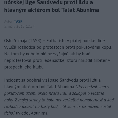
nórskej lige Sandvedu proti Ildu a
hlavným aktérom bol Talat Abunima
Autor
TASR
5. mája 2012 12:24
Oslo 5. mája (TASR) – Futbalistu v piatej nórskej lige
vylúčil rozhodca po protestoch proti pokutovému kopu.
Na tom by nebolo nič nezvyčajné, ak by hráč
neprotestoval proti jedenástke, ktorú nariadil arbiter v
prospech jeho klubu.
Incident sa odohral v zápase Sandvedu proti Ildu a
hlavným aktérom bol Talat Abunima.
"Prechádzal som v
pokutovom území okolo hráča Ildu a zakopol o vlastné
nohy. Z mojej strany to bola neuveriteľná nemotornosť a keď
rozhodca ukázal na biely bod, cítil som, že nemôžem zostať
ticho,"
uviedol Abunima.