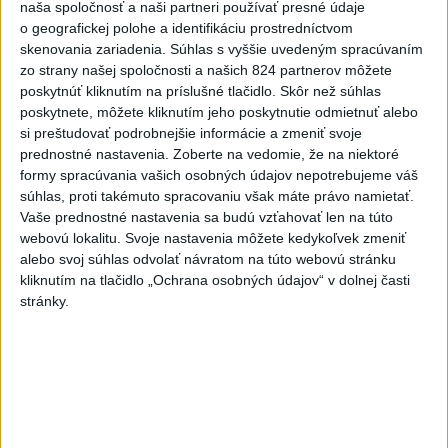
naša spoločnosť a naši partneri používať presné údaje
o geografickej polohe a identifikáciu prostredníctvom
6h
24h
7d
skenovania zariadenia. Súhlas s vyššie uvedeným spracúvaním
zo strany našej spoločnosti a našich 824 partnerov môžete
Horúčavy vystriedajú búrky: Výstrahy
1
poskytnúť kliknutím na príslušné tlačidlo. Skôr než súhlas
vydali vo viacerých okresoch
poskytnete, môžete kliknutím jeho poskytnutie odmietnuť alebo
si preštudovať podrobnejšie informácie a zmeniť svoje
2
POŽIAR V SLOVNAFTE: Došlo k narušeniu jednej z nádrží
prednostné nastavenia.
Zoberte na vedomie, že na niektoré
formy spracúvania vašich osobných údajov nepotrebujeme váš
3
POŽIAR PRI BRATISLAVE: Plamene pohltili skládku
súhlas, proti takémuto spracovaniu však máte právo namietať.
odpadu
Vaše prednostné nastavenia sa budú vzťahovať len na túto
webovú lokalitu. Svoje nastavenia môžete kedykoľvek zmeniť
4
ČIASTOČNÉ ZATMENIE SLNKA: Pozorovať sa bude dať v
alebo svoj súhlas odvolať návratom na túto webovú stránku
stredu
kliknutím na tlačidlo „Ochrana osobných údajov“ v dolnej časti
stránky.
5
Kruhová križovatka v Poprade v smere z Hozelca bude
hotová budúci rok
6
ÚPLNÉ ZATMENIE SLNKA: Časť Európy zahalí tma,
hrozia dôsledky
7
Útok na cudzincov v Nitre: Agresori boli údajne v kuklách