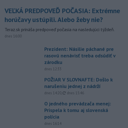
VEĽKÁ PREDPOVEĎ POČASIA: Extrémne
horúčavy ustúpili. Alebo žeby nie?
Teraz.sk prináša predpoveď počasia na nasledujúci týždeň.
dnes 16:00
Prezident: Násilie páchané pre
rasovú nenávisť treba odsúdiť v
zárodku
dnes 12:33
POŽIAR V SLOVNAFTE: Došlo k
narušeniu jednej z nádrží
aktualizované
dnes 14:20
,
dnes 15:46
O jedného prevádzača menej:
Prispela k tomu aj slovenská
polícia
dnes 16:14