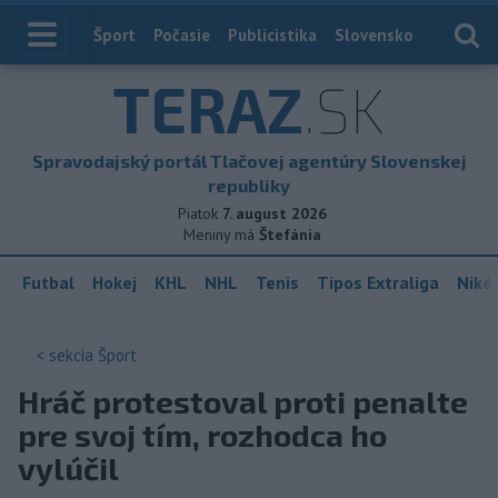
Index
Šport
Počasie
Publicistika
Slovensko
Zahranič
TERAZ
.SK
Spravodajský portál Tlačovej agentúry Slovenskej
republiky
Piatok
7. august 2026
Meniny má
Štefánia
Futbal
Hokej
KHL
NHL
Tenis
Tipos Extraliga
Niké 
< sekcia
Šport
Hráč protestoval proti penalte
pre svoj tím, rozhodca ho
vylúčil