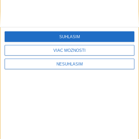
....
SÚHLASÍM
VIAC MOŽNOSTÍ
NESÚHLASÍM
....