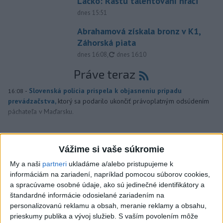
Lacko: Rastú talentovaní hráči
dnes 15:51
Abrahamová získala bronz v K1,
Záhorská piata
aktualizované
dnes 16:08
,
dnes 16:10
Práve teraz
-
Slovenská polícia prispela k objasneniu prípadu
16:08
prevádzačstva,
ktorý sa podarilo ukončiť právoplatným odsúdením
páchateľa v Maďarsku.
Viac
Videá a prenosy TASR TV
Vážime si vaše súkromie
My a naši
partneri
ukladáme a/alebo pristupujeme k
Deväť Slovákov zabojuje na ME v Paríži
informáciám na zariadení, napríklad pomocou súborov cookies,
o čo najlepšie výsledky
a spracúvame osobné údaje, ako sú jedinečné identifikátory a
štandardné informácie odosielané zariadením na
personalizovanú reklamu a obsah, meranie reklamy a obsahu,
Viac
prieskumy publika a vývoj služieb.
S vaším povolením môže
Najčítanejšie