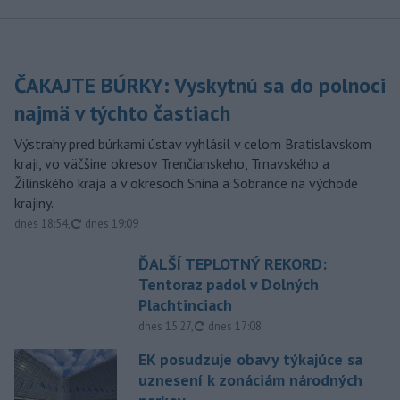
ČAKAJTE BÚRKY: Vyskytnú sa do polnoci
najmä v týchto častiach
Výstrahy pred búrkami ústav vyhlásil v celom Bratislavskom
kraji, vo väčšine okresov Trenčianskeho, Trnavského a
Žilinského kraja a v okresoch Snina a Sobrance na východe
krajiny.
aktualizované
dnes 18:54
,
dnes 19:09
ĎALŠÍ TEPLOTNÝ REKORD:
Tentoraz padol v Dolných
Plachtinciach
aktualizované
dnes 15:27
,
dnes 17:08
EK posudzuje obavy týkajúce sa
uznesení k zonáciám národných