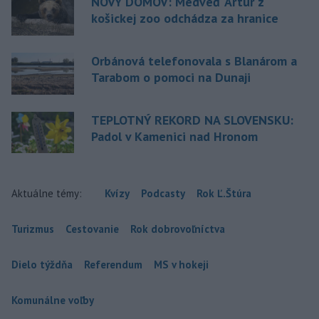
NOVÝ DOMOV: Medveď Artur z
košickej zoo odchádza za hranice
Orbánová telefonovala s Blanárom a
Tarabom o pomoci na Dunaji
TEPLOTNÝ REKORD NA SLOVENSKU:
Padol v Kamenici nad Hronom
Aktuálne témy:
Kvízy
Podcasty
Rok Ľ.Štúra
Turizmus
Cestovanie
Rok dobrovoľníctva
Dielo týždňa
Referendum
MS v hokeji
Komunálne voľby