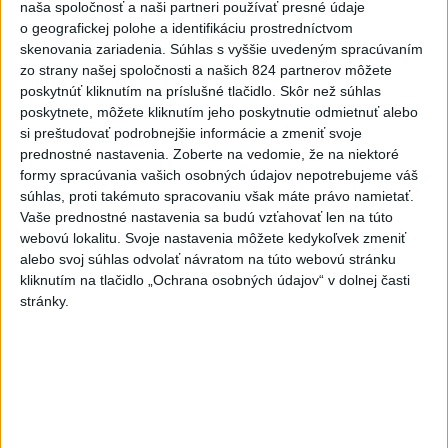
naša spoločnosť a naši partneri používať presné údaje
EXTRÉMNE HORÚČAVY: Takéto
o geografickej polohe a identifikáciu prostredníctvom
môžu byť dôsledky
skenovania zariadenia. Súhlas s vyššie uvedeným spracúvaním
zo strany našej spoločnosti a našich 824 partnerov môžete
dnes 14:34
poskytnúť kliknutím na príslušné tlačidlo. Skôr než súhlas
poskytnete, môžete kliknutím jeho poskytnutie odmietnuť alebo
Na hranici Maroka s Ceutou
si preštudovať podrobnejšie informácie a zmeniť svoje
zomrelo asi 100 ľudí, oznámil
prednostné nastavenia.
Zoberte na vedomie, že na niektoré
starosta
formy spracúvania vašich osobných údajov nepotrebujeme váš
dnes 15:47
súhlas, proti takémuto spracovaniu však máte právo namietať.
Vaše prednostné nastavenia sa budú vzťahovať len na túto
Deväť Slovákov zabojuje na ME
webovú lokalitu. Svoje nastavenia môžete kedykoľvek zmeniť
v Paríži o čo najlepšie výsledky
alebo svoj súhlas odvolať návratom na túto webovú stránku
dnes 13:05
kliknutím na tlačidlo „Ochrana osobných údajov“ v dolnej časti
stránky.
Práve teraz
-
Vo štvrtok do polnoci treba najmä na západe a
18:54
severozápade
Slovenska počítať s búrkami. Slovenský
hydrometeorologický ústav (SHMÚ) vydal výstrahy prvého stupňa.
Platia aj v okresoch Snina a Sobrance.