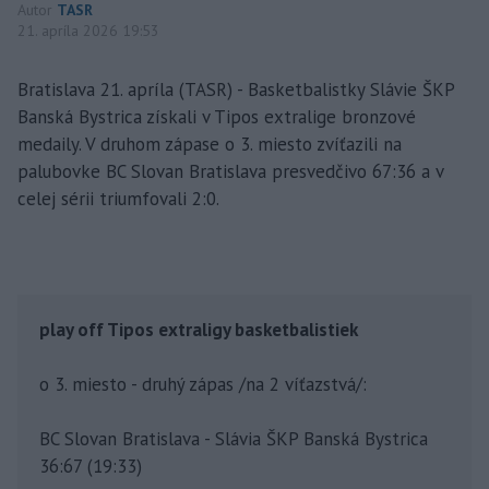
Autor
TASR
21. apríla 2026 19:53
Bratislava 21. apríla (TASR) - Basketbalistky Slávie ŠKP
Banská Bystrica získali v Tipos extralige bronzové
medaily. V druhom zápase o 3. miesto zvíťazili na
palubovke BC Slovan Bratislava presvedčivo 67:36 a v
celej sérii triumfovali 2:0.
play off Tipos extraligy basketbalistiek
o 3. miesto - druhý zápas /na 2 víťazstvá/:
BC Slovan Bratislava - Slávia ŠKP Banská Bystrica
36:67 (19:33)