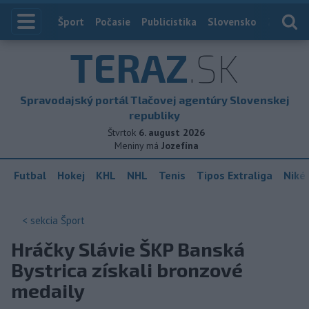
Index
Šport
Počasie
Publicistika
Slovensko
Zahranič
TERAZ
.SK
Spravodajský portál Tlačovej agentúry Slovenskej
republiky
Štvrtok
6. august 2026
Meniny má
Jozefína
Futbal
Hokej
KHL
NHL
Tenis
Tipos Extraliga
Niké 
< sekcia
Šport
Hráčky Slávie ŠKP Banská
Bystrica získali bronzové
medaily