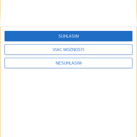
SÚHLASÍM
VIAC MOŽNOSTÍ
....
NESÚHLASÍM