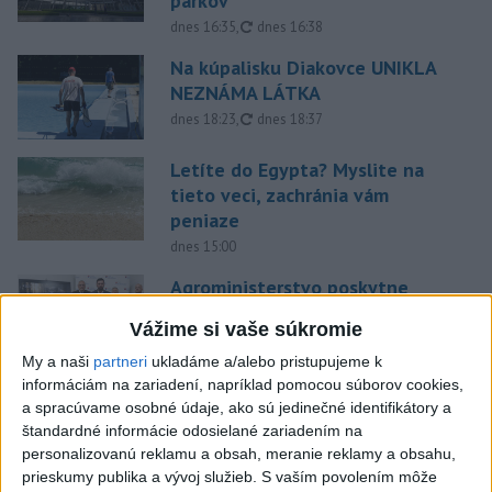
parkov
aktualizované
dnes 16:35
,
dnes 16:38
Na kúpalisku Diakovce UNIKLA
NEZNÁMA LÁTKA
aktualizované
dnes 18:23
,
dnes 18:37
Letíte do Egypta? Myslite na
tieto veci, zachránia vám
peniaze
dnes 15:00
Agroministerstvo poskytne
peniaze na 150 chladiacich
Vážime si vaše súkromie
boxov pre diviaky
My a naši
partneri
ukladáme a/alebo pristupujeme k
aktualizované
dnes 12:11
,
dnes 13:22
informáciám na zariadení, napríklad pomocou súborov cookies,
ÚPLNÉ ZATMENIE SLNKA: Časť
a spracúvame osobné údaje, ako sú jedinečné identifikátory a
Európy zahalí tma, hrozia
štandardné informácie odosielané zariadením na
dôsledky
personalizovanú reklamu a obsah, meranie reklamy a obsahu,
prieskumy publika a vývoj služieb.
S vaším povolením môže
aktualizované
dnes 13:35
,
dnes 14:03