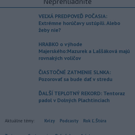
Neprehliadnite
VEĽKÁ PREDPOVEĎ POČASIA:
Extrémne horúčavy ustúpili. Alebo
žeby nie?
HRABKO o výhode
Majerského:Mazurek a Laššáková majú
rovnakých voličov
ČIASTOČNÉ ZATMENIE SLNKA:
Pozorovať sa bude dať v stredu
ĎALŠÍ TEPLOTNÝ REKORD: Tentoraz
padol v Dolných Plachtinciach
Aktuálne témy:
Kvízy
Podcasty
Rok Ľ.Štúra