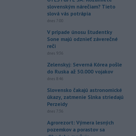
slovenským nárečiam? Tieto
slová vás potrápia
dnes 7:00
V prípade únosu študentky
Sone majú odznieť záverečné
reči
dnes 9:36
Zelenskyj: Severná Kórea pošle
do Ruska až 50.000 vojakov
dnes 8:46
Slovensko čakajú astronomické
úkazy, zatmenie Slnka striedajú
Perzeidy
dnes 7:36
Agrorezort: Výmera lesných
pozemkov a porastov sa