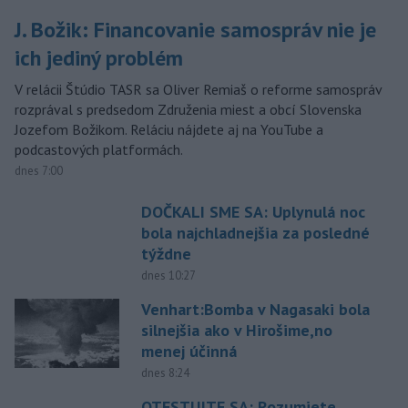
J. Božik: Financovanie samospráv nie je
ich jediný problém
V relácii Štúdio TASR sa Oliver Remiaš o reforme samospráv
rozprával s predsedom Združenia miest a obcí Slovenska
Jozefom Božikom. Reláciu nájdete aj na YouTube a
podcastových platformách.
dnes 7:00
DOČKALI SME SA: Uplynulá noc
bola najchladnejšia za posledné
týždne
dnes 10:27
Venhart:Bomba v Nagasaki bola
silnejšia ako v Hirošime,no
menej účinná
dnes 8:24
OTESTUJTE SA: Rozumiete