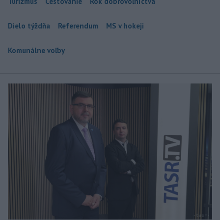
Turizmus
Cestovanie
Rok dobrovoľníctva
Dielo týždňa
Referendum
MS v hokeji
Komunálne voľby