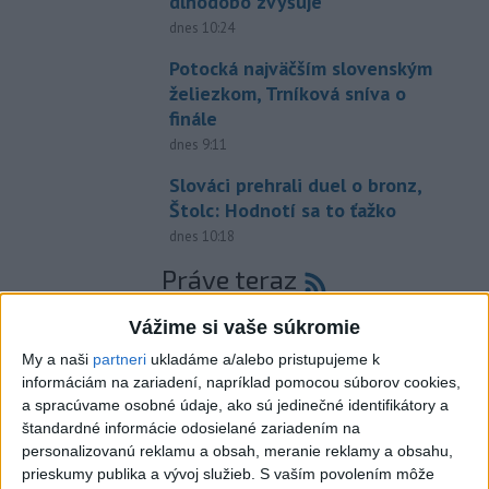
dlhodobo zvyšuje
dnes 10:24
Potocká najväčším slovenským
želiezkom, Trníková sníva o
finále
dnes 9:11
Slováci prehrali duel o bronz,
Štolc: Hodnotí sa to ťažko
dnes 10:18
Práve teraz
-
Slovenskí hasiči naďalej pokračujú vo svojom nasadení vo
10:52
Vážime si vaše súkromie
Francúzsku.
Uplynulé dni sa niesli v znamení intenzívnej práce v
My a naši
partneri
ukladáme a/alebo pristupujeme k
teréne, spolupráce s francúzskymi hasičmi, ale aj údržby techniky a
informáciám na zariadení, napríklad pomocou súborov cookies,
potrebnej regenerácie síl.
a spracúvame osobné údaje, ako sú jedinečné identifikátory a
štandardné informácie odosielané zariadením na
Viac
personalizovanú reklamu a obsah, meranie reklamy a obsahu,
Videá a prenosy TASR TV
prieskumy publika a vývoj služieb.
S vaším povolením môže