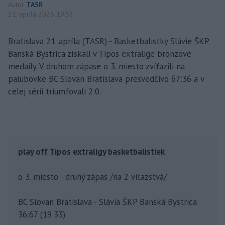
Autor
TASR
21. apríla 2026 19:53
Bratislava 21. apríla (TASR) - Basketbalistky Slávie ŠKP
Banská Bystrica získali v Tipos extralige bronzové
medaily. V druhom zápase o 3. miesto zvíťazili na
palubovke BC Slovan Bratislava presvedčivo 67:36 a v
celej sérii triumfovali 2:0.
play off Tipos extraligy basketbalistiek
o 3. miesto - druhý zápas /na 2 víťazstvá/:
BC Slovan Bratislava - Slávia ŠKP Banská Bystrica
36:67 (19:33)