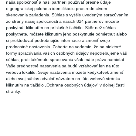
naša spoločnosť a naši partneri používať presné údaje
Deväť Slovákov zabojuje na ME v Paríži
o geografickej polohe a identifikáciu prostredníctvom
o čo najlepšie výsledky
skenovania zariadenia. Súhlas s vyššie uvedeným spracúvaním
zo strany našej spoločnosti a našich 824 partnerov môžete
poskytnúť kliknutím na príslušné tlačidlo. Skôr než súhlas
Viac
poskytnete, môžete kliknutím jeho poskytnutie odmietnuť alebo
Najčítanejšie
si preštudovať podrobnejšie informácie a zmeniť svoje
prednostné nastavenia.
Zoberte na vedomie, že na niektoré
6h
24h
7d
formy spracúvania vašich osobných údajov nepotrebujeme váš
súhlas, proti takémuto spracovaniu však máte právo namietať.
DRÁMA V PARLAMENTE: Poslankyňa
1
Vaše prednostné nastavenia sa budú vzťahovať len na túto
hádzala do premiéra vajíčka
webovú lokalitu. Svoje nastavenia môžete kedykoľvek zmeniť
alebo svoj súhlas odvolať návratom na túto webovú stránku
2
kliknutím na tlačidlo „Ochrana osobných údajov“ v dolnej časti
Festival Lovestream 2026 pokračuje, druhý deň zakončil
stránky.
Robbie Williams
3
Skončili ďalšie desiatky menších pôšt, samosprávam sa
to nepáči
4
SMRŤ V HORÁCH: V Západných Tatrách zomrel 76-ročný
turista