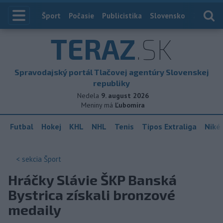
Index
Šport
Počasie
Publicistika
Slovensko
Zahranič
TERAZ
.SK
Spravodajský portál Tlačovej agentúry Slovenskej
republiky
Nedela
9. august 2026
Meniny má
Ľubomíra
Futbal
Hokej
KHL
NHL
Tenis
Tipos Extraliga
Niké 
< sekcia
Šport
Hráčky Slávie ŠKP Banská
Bystrica získali bronzové
medaily