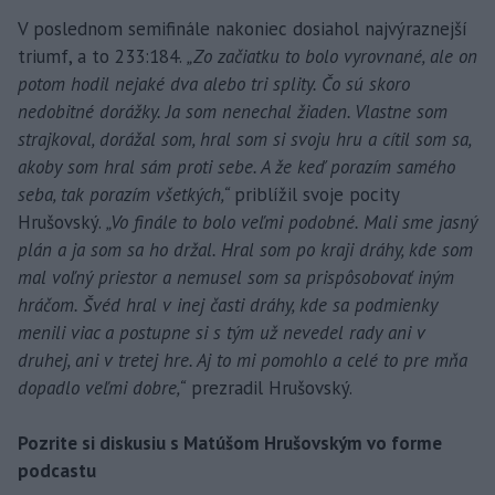
V poslednom semifinále nakoniec dosiahol najvýraznejší
triumf, a to 233:184.
„Zo začiatku to bolo vyrovnané, ale on
potom hodil nejaké dva alebo tri splity. Čo sú skoro
nedobitné dorážky. Ja som nenechal žiaden. Vlastne som
strajkoval, dorážal som, hral som si svoju hru a cítil som sa,
akoby som hral sám proti sebe. A že keď porazím samého
seba, tak porazím všetkých,“
priblížil svoje pocity
Hrušovský.
„Vo finále to bolo veľmi podobné. Mali sme jasný
plán a ja som sa ho držal. Hral som po kraji dráhy, kde som
mal voľný priestor a nemusel som sa prispôsobovať iným
hráčom. Švéd hral v inej časti dráhy, kde sa podmienky
menili viac a postupne si s tým už nevedel rady ani v
druhej, ani v tretej hre. Aj to mi pomohlo a celé to pre mňa
dopadlo veľmi dobre,“
prezradil Hrušovský.
Pozrite si diskusiu s Matúšom Hrušovským vo forme
podcastu