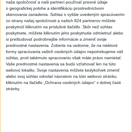
naša spoločnosť a naši partneri používať presné údaje
o geografickej polohe a identifikáciu prostredníctvom
skenovania zariadenia. Súhlas s vyššie uvedeným spracúvaním
zo strany našej spoločnosti a našich 824 partnerov môžete
poskytnúť kliknutím na príslušné tlačidlo. Skôr než súhlas
poskytnete, môžete kliknutím jeho poskytnutie odmietnuť alebo
si preštudovať podrobnejšie informácie a zmeniť svoje
prednostné nastavenia.
Zoberte na vedomie, že na niektoré
formy spracúvania vašich osobných údajov nepotrebujeme váš
súhlas, proti takémuto spracovaniu však máte právo namietať.
Vaše prednostné nastavenia sa budú vzťahovať len na túto
webovú lokalitu. Svoje nastavenia môžete kedykoľvek zmeniť
BOSMAN: ZOH boli výnimočné, teší ma náš výsledok
alebo svoj súhlas odvolať návratom na túto webovú stránku
aj účasť
kliknutím na tlačidlo „Ochrana osobných údajov“ v dolnej časti
stránky.
Zdieľaj na Facebooku