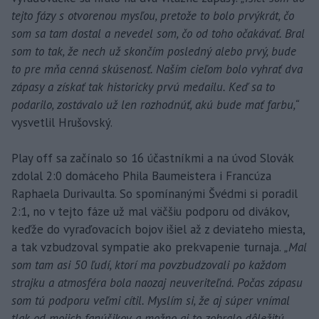
tejto fázy s otvorenou mysľou, pretože to bolo prvýkrát, čo
som sa tam dostal a nevedel som, čo od toho očakávať. Bral
som to tak, že nech už skončím posledný alebo prvý, bude
to pre mňa cenná skúsenosť. Naším cieľom bolo vyhrať dva
zápasy a získať tak historicky prvú medailu. Keď sa to
podarilo, zostávalo už len rozhodnúť, akú bude mať farbu,“
vysvetlil Hrušovský.
Play off sa začínalo so 16 účastníkmi a na úvod Slovák
zdolal 2:0 domáceho Phila Baumeistera i Francúza
Raphaela Durivaulta. So spomínanými Švédmi si poradil
2:1, no v tejto fáze už mal väčšiu podporu od divákov,
keďže do vyraďovacích bojov išiel až z deviateho miesta,
a tak vzbudzoval sympatie ako prekvapenie turnaja.
„Mal
som tam asi 50 ľudí, ktorí ma povzbudzovali po každom
strajku a atmosféra bola naozaj neuveriteľná. Počas zápasu
som tú podporu veľmi cítil. Myslím si, že aj súper vnímal
tlak od mojich fanúšikov a možno aj to zohralo dôležitú