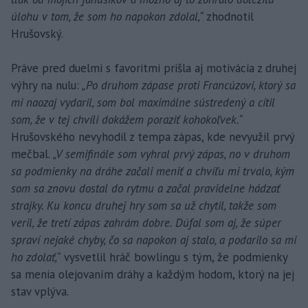
úlohu v tom, že som ho napokon zdolal,“
zhodnotil
Hrušovský.
Práve pred duelmi s favoritmi prišla aj motivácia z druhej
výhry na nulu:
„Po druhom zápase proti Francúzovi, ktorý sa
mi naozaj vydaril, som bol maximálne sústredený a cítil
som, že v tej chvíli dokážem poraziť kohokoľvek.“
Hrušovského nevyhodil z tempa zápas, kde nevyužil prvý
mečbal.
„V semifinále som vyhral prvý zápas, no v druhom
sa podmienky na dráhe začali meniť a chvíľu mi trvalo, kým
som sa znovu dostal do rytmu a začal pravidelne hádzať
strajky. Ku koncu druhej hry som sa už chytil, takže som
veril, že tretí zápas zahrám dobre. Dúfal som aj, že súper
spraví nejaké chyby, čo sa napokon aj stalo, a podarilo sa mi
ho zdolať,“
vysvetlil hráč bowlingu s tým, že podmienky
sa menia olejovaním dráhy a každým hodom, ktorý na jej
stav vplýva.