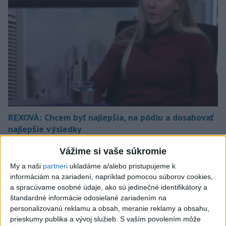
REXOVÁ: Chcem byť najlepšia, na pódiu a dosahovať
najlepšie výsledky
Vážime si vaše súkromie
My a naši
partneri
ukladáme a/alebo pristupujeme k
ŠČÍPOVÁ: Teší nás návrat trofeje do Šale po 16
informáciám na zariadení, napríklad pomocou súborov cookies,
rokoch
a spracúvame osobné údaje, ako sú jedinečné identifikátory a
štandardné informácie odosielané zariadením na
personalizovanú reklamu a obsah, meranie reklamy a obsahu,
prieskumy publika a vývoj služieb.
S vaším povolením môže