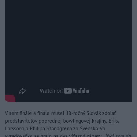
V semifinále a finále musel 18-ročný Slovák zdolať
predstaviteľov poprednej bowlingovej krajiny, Erika
Larssona a Philipa Standgrena zo Švédska. Vo
vyraďovačke sa hralo na dva víťazné zápasy.
„Išiel som do