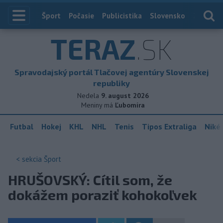
Index
Šport
Počasie
Publicistika
Slovensko
Zahranič
TERAZ
.SK
Spravodajský portál Tlačovej agentúry Slovenskej
republiky
Nedela
9. august 2026
Meniny má
Ľubomíra
Futbal
Hokej
KHL
NHL
Tenis
Tipos Extraliga
Niké 
< sekcia
Šport
HRUŠOVSKÝ: Cítil som, že
dokážem poraziť kohokoľvek