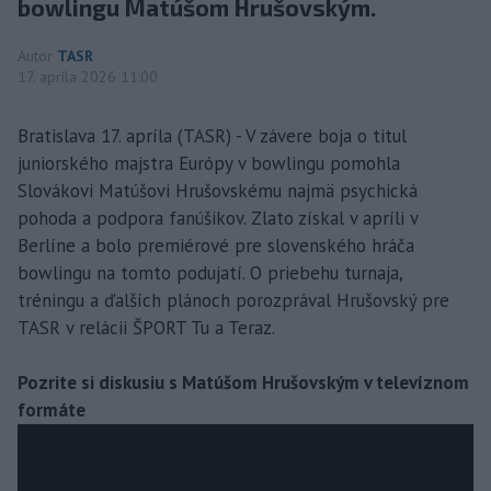
bowlingu Matúšom Hrušovským.
Autor
TASR
17. apríla 2026 11:00
Bratislava 17. apríla (TASR) - V závere boja o titul
juniorského majstra Európy v bowlingu pomohla
Slovákovi Matúšovi Hrušovskému najmä psychická
pohoda a podpora fanúšikov. Zlato získal v apríli v
Berlíne a bolo premiérové pre slovenského hráča
bowlingu na tomto podujatí. O priebehu turnaja,
tréningu a ďalších plánoch porozprával Hrušovský pre
TASR v relácii ŠPORT Tu a Teraz.
Pozrite si diskusiu s Matúšom Hrušovským v televíznom
formáte