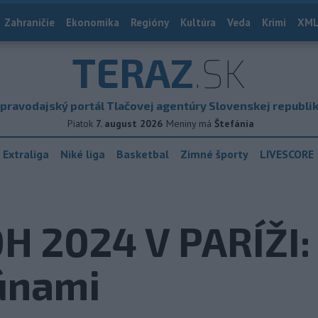
Zahraničie
Ekonomika
Regióny
Kultúra
Veda
Krimi
XML
TERAZ
.SK
pravodajský portál Tlačovej agentúry Slovenskej republi
Piatok
7. august 2026
Meniny má
Štefánia
 Extraliga
Niké liga
Basketbal
Zimné športy
LIVESCORE
 2024 V PARÍŽI: 
búnami