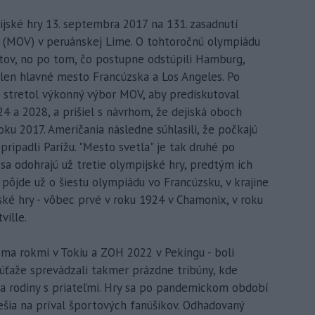
pijské hry 13. septembra 2017 na 131. zasadnutí
(MOV) v peruánskej Lime. O tohtoročnú olympiádu
tov, no po tom, čo postupne odstúpili Hamburg,
e len hlavné mesto Francúzska a Los Angeles. Po
 stretol výkonný výbor MOV, aby prediskutoval
24 a 2028, a prišiel s návrhom, že dejiská oboch
oku 2017. Američania následne súhlasili, že počkajú
 pripadli Parížu. "Mesto svetla" je tak druhé po
sa odohrajú už tretie olympijské hry, predtým ich
 pôjde už o šiestu olympiádu vo Francúzsku, v krajine
jské hry - vôbec prvé v roku 1924 v Chamonix, v roku
ville.
ma rokmi v Tokiu a ZOH 2022 v Pekingu - boli
ťaže sprevádzali takmer prázdne tribúny, kde
 a rodiny s priateľmi. Hry sa po pandemickom období
tešia na príval športových fanúšikov. Odhadovaný