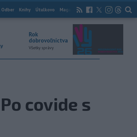
 Odber
Knihy
Útulkovo
Magazín
News Now
Archív
TASR
Rok
dobrovoľníctva
ky
Všetky správy
Po covide s