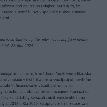
ťaženia pod neutrálnou vlajkou patrí aj to, že
krajine a nemôžu byť v spojení s ruskou armádou
ciami.
ncúzski športovci počas návštevy olympijskej dediny
ndelok 22. júla 2024.
odujatím na svete, ktoré bude "pozitívne z hľadiska
iu" olympiádu v histórii a preto využijú aj obnoviteľné
a zahŕňa financovanie výsadby stromov na
ty na ochranu a obnovu lesov a oceánov. Francúzi sa
zy kandidatúry zaviazali znížiť emisie uhlíka na
dýna 2012 a Ria 2016. Za uplynulé tri mesiace sa im