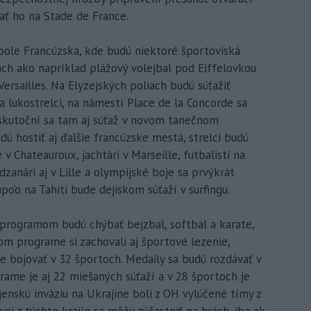
dať ho na Stade de France.
opole Francúzska, kde budú niektoré športoviská
ch ako napríklad plážový volejbal pod Eiffelovkou
Versailles. Na Elyzejských poliach budú súťažiť
žia lukostrelci, na námestí Place de la Concorde sa
uskutoční sa tam aj súťaž v novom tanečnom
ú hostiť aj ďalšie francúzske mestá, strelci budú
 Chateauroux, jachtári v Marseille, futbalisti na
zanári aj v Lille a olympijské boje sa prvýkrát
po’o na Tahiti bude dejiskom súťaží v surfingu.
programom budú chýbať bejzbal, softbal a karate,
om programe si zachovali aj športové lezenie,
de bojovať v 32 športoch. Medaily sa budú rozdávať v
grame je aj 22 miešaných súťaží a v 28 športoch je
jenskú inváziu na Ukrajine boli z OH vylúčené tímy z
vci z týchto krajín sa môžu zúčastniť na hrách, iba ak