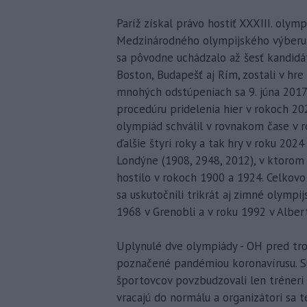
Paríž získal právo hostiť XXXIII. olym
Medzinárodného olympijského výberu 
sa pôvodne uchádzalo až šesť kandidá
Boston, Budapešť aj Rím, zostali v hr
mnohých odstúpeniach sa 9. júna 2017
procedúru pridelenia hier v rokoch 20
olympiád schválil v rovnakom čase v r
ďalšie štyri roky a tak hry v roku 2024
Londýne (1908, 2948, 2012), v ktorom 
hostilo v rokoch 1900 a 1924. Celkovo
sa uskutočnili trikrát aj zimné olympi
1968 v Grenobli a v roku 1992 v Albert
Uplynulé dve olympiády - OH pred tro
poznačené pandémiou koronavírusu. Sú
športovcov povzbudzovali len tréneri
vracajú do normálu a organizátori sa 