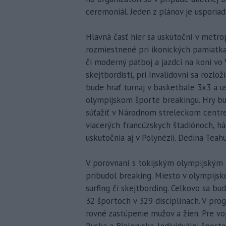
ceremoniál. Jeden z plánov je usporia
Hlavná časť hier sa uskutoční v metr
rozmiestnené pri ikonických pamiatka
či moderný päťboj a jazdci na koni vo 
skejtbordisti, pri Invalidovni sa rozlo
bude hrať turnaj v basketbale 3x3 a 
olympijskom športe breakingu. Hry bud
súťažiť v Národnom streleckom centre v
viacerých francúzskych štadiónoch, hád
uskutočnia aj v Polynézii. Dedina Teahu
V porovnaní s tokijským olympijským 
pribudol breaking. Miesto v olympijsk
surfing či skejtbording. Celkovo sa bu
32 športoch v 329 disciplínach. V pro
rovné zastúpenie mužov a žien. Pre vo
Ruska a Bieloruska. Individuálni športo