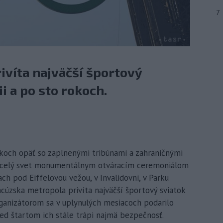
7
ivíta najväčší športový
ii a po sto rokoch.
 rokoch opäť so zaplnenými tribúnami a zahraničnými
ka celý svet monumentálnym otváracím ceremoniálom
ach pod Eiffelovou vežou, v Invalidovni, v Parku
ancúzska metropola privíta najväčší športový sviatok
Organizátorom sa v uplynulých mesiacoch podarilo
red štartom ich stále trápi najmä bezpečnosť.