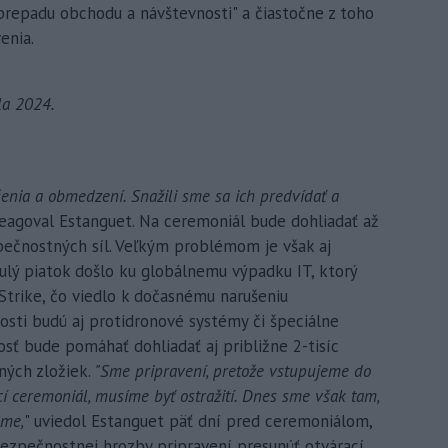
prepadu obchodu a návštevnosti" a čiastočne z toho
enia.
la 2024.
enia a obmedzení. Snažili sme sa ich predvídať a
reagoval Estanguet. Na ceremoniál bude dohliadať až
pečnostných síl. Veľkým problémom je však aj
lý piatok došlo ku globálnemu výpadku IT, ktorý
Strike, čo viedlo k dočasnému narušeniu
sti budú aj protidronové systémy či špeciálne
sť bude pomáhať dohliadať aj približne 2-tisíc
ných zložiek.
"Sme pripravení, pretože vstupujeme do
cí ceremoniál, musíme byť ostražití. Dnes sme však tam,
eme,
" uviedol Estanguet päť dní pred ceremoniálom,
bezpečnostnej hrozby pripravení presunúť otvárací