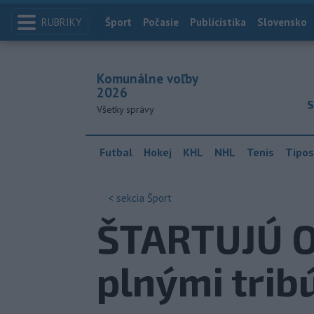
RUBRIKY
Index
Šport
Počasie
Publicistika
Slovensko
Komunálne voľby
2026
S
Všetky správy
Futbal
Hokej
KHL
NHL
Tenis
Tipos
< sekcia
Šport
ŠTARTUJÚ OH
plnými tri