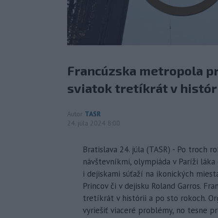
Francúzska metropola pr
sviatok tretíkrát v histór
Autor
TASR
24. júla 2024 8:00
Bratislava 24. júla (TASR) - Po troch
návštevníkmi, olympiáda v Paríži lá
i dejiskami súťaží na ikonických miest
Princov či v dejisku Roland Garros. Fr
tretíkrát v histórii a po sto rokoch. 
vyriešiť viaceré problémy, no tesne p