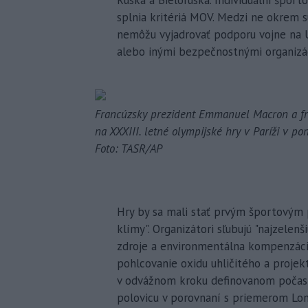
splnia kritériá MOV. Medzi ne okrem sú
nemôžu vyjadrovať podporu vojne na U
alebo inými bezpečnostnými organizá
Francúzsky prezident Emmanuel Macron a fra
na XXXIII. letné olympijské hry v Paríži v po
Foto: TASR/AP
Hry by sa mali stať prvým športovým p
klímy". Organizátori sľubujú "najzelenš
zdroje a environmentálna kompenzáci
pohlcovanie oxidu uhličitého a projek
v odvážnom kroku definovanom počas fá
polovicu v porovnaní s priemerom Lon