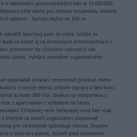
h a následných paralympijských hier je 15.000.000.
ispozícii ešte okolo pol milióna vstupeniek, vrátane
ších udalostí - šprintu mužov na 100 m.
ť najväčší športový park na svete. Súťaže sa
e budú sa konať aj na otvorených priestranstvách v
ádu premeníme na všeľudovú slávnosť a viac
atia športu,"
vyhlásil prezident organizačného
plán usporiadať otvárací ceremoniál prvýkrát mimo
skutoční v centre mesta, pričom výpravy a športovci
edovať ju bude 300-tisíc divákov so vstupenkou z
0-tísic z apartmánov s výhľadom na Seinu.
eďaleko Eiffelovej veže. Veľkolepý úvod hier však
 ktorými sa museli organizátori popasovať.
ebná pre ceremoniál spôsobuje trenice. Skupiny
ácie a bary sa v piatok, týždeň pred otvorením