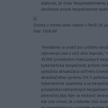
sťažovali, že čelia "bezpredmetnému 
obviňovali prísne bezpečnostné opatr
Snímka z miesta útoku nožom v Paríži 18. jú
Foto: TASR/AP
"Nemôžeme to urobiť bez určitého naruš
informovali sme o nich dlho dopredu,
" 
45.000 príslušníkov francúzskych bez
kybernetická bezpečnosť, pričom minu
spôsobila aktualizácia softvéru Crowd
akreditačného systému OH. V pohotovo
kybernetické opatrenia a na bezpečno
príslušníkov zahraničných bezpečnost
záverečnej fázy. Kým sa neskončí otvára
kde sme snívali, že o takomto čase bud
no organizátori sú v prípade akútnej 