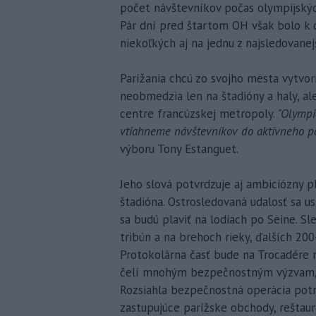
počet návštevníkov počas olympijskýc
Pár dní pred štartom OH však bolo k d
niekoľkých aj na jednu z najsledovanej
Parížania chcú zo svojho mesta vytvori
neobmedzia len na štadióny a haly, al
centre francúzskej metropoly.
"Olympi
vtiahneme návštevníkov do aktívneho poj
výboru Tony Estanguet.
Jeho slová potvrdzuje aj ambiciózny 
štadióna. Ostrosledovaná udalosť sa u
sa budú plaviť na lodiach po Seine. Sl
tribún a na brehoch rieky, ďalších 20
Protokolárna časť bude na Trocadére n
čelí mnohým bezpečnostným výzvam, s
Rozsiahla bezpečnostná operácia potr
zastupujúce parížske obchody, reštaur