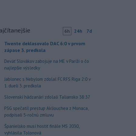
ajčítanejšie
6h
24h
7d
Twente deklasovalo DAC 6:0 v prvom
zápase 3. predkola
Deväť Slovákov zabojuje na ME v Paríži o čo
najlepšie výsledky
Jablonec s Nebylom zdolal FC RFS Riga 2:0 v
1. dueli 3. predkola
Slovenskí hádzanári zdolali Taliansko 38:37
PSG spečatil prestup Akliouchea z Monaca,
podpísali 5-ročnú zmluvu
Španielsko musí hostiť finále MS 2030,
vyhlásila Tolonová