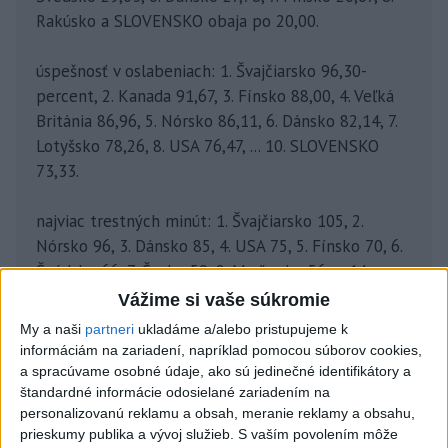
Rakúsko a SLOVENSKO obaja po 20,00.
úspešnosť v oslabeniach: 1. Švajčiarsko 96,30-
percent, 2. Kanada 91,67, 3. Fínsko 88,00, 4. Veľká
Británia 86,96, 5. Nórsko 86,11, 6. Dánsko 82,14, 7.
Lotyšsko 78,26, 8. USA 76,47, ... 10. SLOVENSKO
73,33.
najviac trestných minút: 1. Švajčiarsko 105, 2.
Nórsko 96, 3. Dánsko 85, 4. USA 75, 5. Fínsko 70, 6.
Švédsko 66, 7. Česko 59, 8. Maďarsko 56, ... 14.
SLOVENSKO 40.
Vážime si vaše súkromie
My a naši
partneri
ukladáme a/alebo pristupujeme k
informáciám na zariadení, napríklad pomocou súborov cookies,
a spracúvame osobné údaje, ako sú jedinečné identifikátory a
štandardné informácie odosielané zariadením na
personalizovanú reklamu a obsah, meranie reklamy a obsahu,
prieskumy publika a vývoj služieb.
S vaším povolením môže