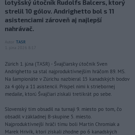
lotyšský útočník Rudolfs Balcers, ktorý
strelil 10 gólov. Andrighetto bol s 11
asistenciami zároveň aj najlepší
nahrávač.
Autor
TASR
1. júna 2026 8:17
Zürich 1. júna (TASR) - Švajčiarsky útočník Sven
Andrighetto sa stal najproduktívnejším hráčom 89. MS.
Na šampionáte v Zürichu nazbieral 15 kanadských bodov
za 4 góly a 11 asistencií. Prispel nimi k striebornej
medaile, ktorú Švajčiari získali tretíkrát po sebe.
Slovenský tím obsadil na turnaji 9. miesto po tom, čo
obsadil v základnej B-skupine 5. miesto.
Najproduktívnejší hráči tímu boli Martin Chromiak a
Marek Hrivík, ktorí získali zhodne po 6 kanadských