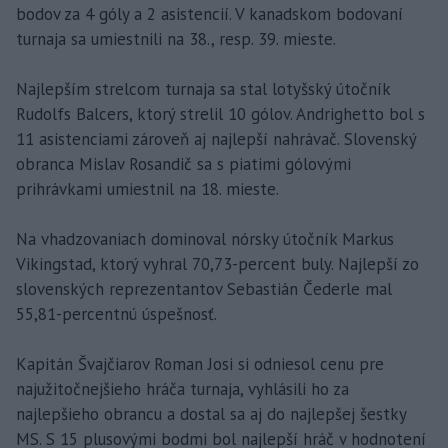
bodov za 4 góly a 2 asistencií. V kanadskom bodovaní
turnaja sa umiestnili na 38., resp. 39. mieste.
Najlepším strelcom turnaja sa stal lotyšský útočník
Rudolfs Balcers, ktorý strelil 10 gólov. Andrighetto bol s
11 asistenciami zároveň aj najlepší nahrávač. Slovenský
obranca Mislav Rosandič sa s piatimi gólovými
prihrávkami umiestnil na 18. mieste.
Na vhadzovaniach dominoval nórsky útočník Markus
Vikingstad, ktorý vyhral 70,73-percent buly. Najlepší zo
slovenských reprezentantov Sebastián Čederle mal
55,81-percentnú úspešnosť.
Kapitán Švajčiarov Roman Josi si odniesol cenu pre
najužitočnejšieho hráča turnaja, vyhlásili ho za
najlepšieho obrancu a dostal sa aj do najlepšej šestky
MS. S 15 plusovými bodmi bol najlepší hráč v hodnotení