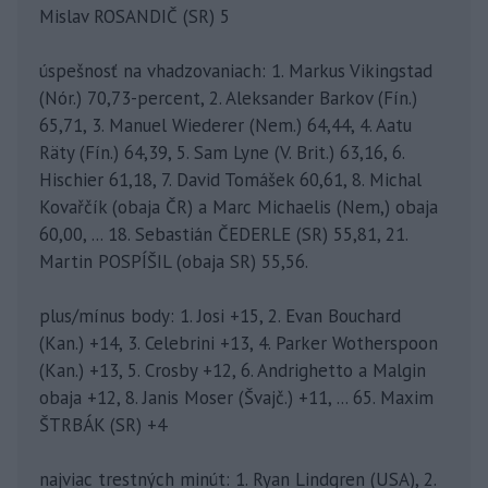
Mislav ROSANDIČ (SR) 5
úspešnosť na vhadzovaniach: 1. Markus Vikingstad
(Nór.) 70,73-percent, 2. Aleksander Barkov (Fín.)
65,71, 3. Manuel Wiederer (Nem.) 64,44, 4. Aatu
Räty (Fín.) 64,39, 5. Sam Lyne (V. Brit.) 63,16, 6.
Hischier 61,18, 7. David Tomášek 60,61, 8. Michal
Kovařčík (obaja ČR) a Marc Michaelis (Nem,) obaja
60,00, ... 18. Sebastián ČEDERLE (SR) 55,81, 21.
Martin POSPÍŠIL (obaja SR) 55,56.
plus/mínus body: 1. Josi +15, 2. Evan Bouchard
(Kan.) +14, 3. Celebrini +13, 4. Parker Wotherspoon
(Kan.) +13, 5. Crosby +12, 6. Andrighetto a Malgin
obaja +12, 8. Janis Moser (Švajč.) +11, ... 65. Maxim
ŠTRBÁK (SR) +4
najviac trestných minút: 1. Ryan Lindgren (USA), 2.