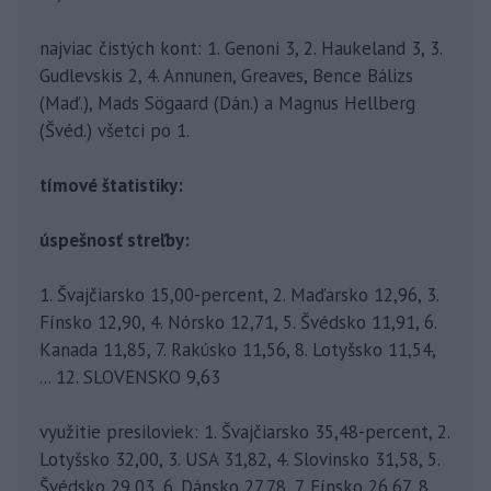
najviac čistých kont: 1. Genoni 3, 2. Haukeland 3, 3.
Gudlevskis 2, 4. Annunen, Greaves, Bence Bálizs
(Maď.), Mads Sögaard (Dán.) a Magnus Hellberg
(Švéd.) všetci po 1.
tímové štatistiky:
úspešnosť streľby:
1. Švajčiarsko 15,00-percent, 2. Maďarsko 12,96, 3.
Fínsko 12,90, 4. Nórsko 12,71, 5. Švédsko 11,91, 6.
Kanada 11,85, 7. Rakúsko 11,56, 8. Lotyšsko 11,54,
... 12. SLOVENSKO 9,63
využitie presiloviek: 1. Švajčiarsko 35,48-percent, 2.
Lotyšsko 32,00, 3. USA 31,82, 4. Slovinsko 31,58, 5.
Švédsko 29,03, 6. Dánsko 27,78, 7. Fínsko 26,67, 8.