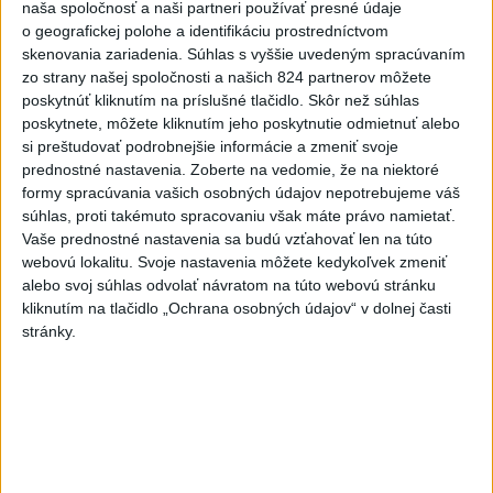
naša spoločnosť a naši partneri používať presné údaje
o geografickej polohe a identifikáciu prostredníctvom
Prečítajte si aj:
skenovania zariadenia. Súhlas s vyššie uvedeným spracúvaním
zo strany našej spoločnosti a našich 824 partnerov môžete
poskytnúť kliknutím na príslušné tlačidlo. Skôr než súhlas
poskytnete, môžete kliknutím jeho poskytnutie odmietnuť alebo
si preštudovať podrobnejšie informácie a zmeniť svoje
prednostné nastavenia.
Zoberte na vedomie, že na niektoré
formy spracúvania vašich osobných údajov nepotrebujeme váš
súhlas, proti takémuto spracovaniu však máte právo namietať.
Vaše prednostné nastavenia sa budú vzťahovať len na túto
webovú lokalitu. Svoje nastavenia môžete kedykoľvek zmeniť
alebo svoj súhlas odvolať návratom na túto webovú stránku
kliknutím na tlačidlo „Ochrana osobných údajov“ v dolnej časti
stránky.
Najužitočnejším hráčom MS je Josi, v All Star tíme
traja Švajčiari