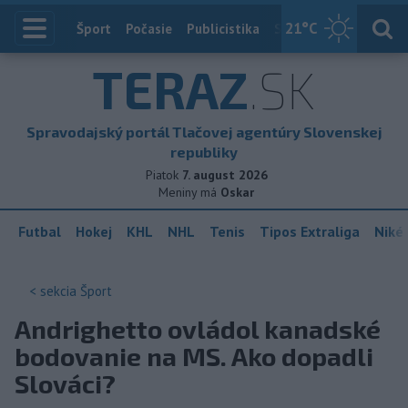
21
°C
Index
Šport
Počasie
Publicistika
Slovensko
Zahranič
TERAZ
.SK
Spravodajský portál Tlačovej agentúry Slovenskej
republiky
Piatok
7. august 2026
Meniny má
Oskar
Futbal
Hokej
KHL
NHL
Tenis
Tipos Extraliga
Niké 
< sekcia
Šport
Andrighetto ovládol kanadské
bodovanie na MS. Ako dopadli
Slováci?