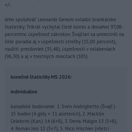
+/-.
Jeho spoluhráč Leonardo Genoni ovládol brankárske
štatistiky. Trikrát vychytal čisté konto a dosiahol 97,08-
percentnú úspešnosť zákrokov. Švajčiari sa umiestnili na
čele poradia aj v úspešnosti streľby (15,00 percent),
využití presiloviek (35,48), úspešnosti v oslabeniach
(96,30) a aj v trestných minútach (105).
konečné štatistiky MS 2026:
individuálne
kanadské bodovanie: 1. Sven Andrighetto (Švajč.)
15 bodov (4 góly + 11 asistencií), 2. Macklin
Celebrini (Kan.) 14 (6+8), 3. Denis Malgin 13 (5+8),
4. Roman Josi 12 (5+7), 5. Nico Hischier (všetci