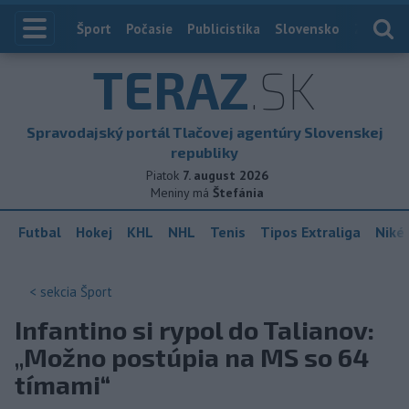
Index
Šport
Počasie
Publicistika
Slovensko
Zahranič
TERAZ
.SK
Spravodajský portál Tlačovej agentúry Slovenskej
republiky
Piatok
7. august 2026
Meniny má
Štefánia
Futbal
Hokej
KHL
NHL
Tenis
Tipos Extraliga
Niké 
< sekcia
Šport
Infantino si rypol do Talianov:
„Možno postúpia na MS so 64
tímami“