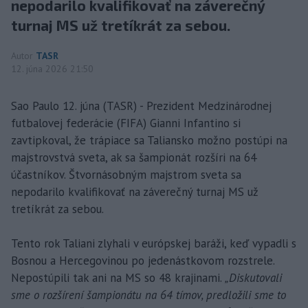
nepodarilo kvalifikovať na záverečný
turnaj MS už tretíkrát za sebou.
Autor
TASR
12. júna 2026 21:50
Sao Paulo 12. júna (TASR) - Prezident Medzinárodnej
futbalovej federácie (FIFA) Gianni Infantino si
zavtipkoval, že trápiace sa Taliansko možno postúpi na
majstrovstvá sveta, ak sa šampionát rozšíri na 64
účastníkov. Štvornásobným majstrom sveta sa
nepodarilo kvalifikovať na záverečný turnaj MS už
tretíkrát za sebou.
Tento rok Taliani zlyhali v európskej baráži, keď vypadli s
Bosnou a Hercegovinou po jedenástkovom rozstrele.
Nepostúpili tak ani na MS so 48 krajinami.
„Diskutovali
sme o rozšírení šampionátu na 64 tímov, predložili sme to