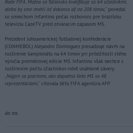
Rade FIFA. Možno sa Taliansko kvalifikuje so 64 účastníkmi,
alebo by sme mohli ísť dokonca až na 208 tímov,
“ povedal
so smiechom Infantino počas rozhovoru pre brazílsku
televíziu CazeTV pred otváracím zápasom MS.
Prezident Juhoamerickej futbalovej konfederácie
(CONMEBOL) Alejandro Dominguez presadzuje návrh na
rozšírenie šampionátu na 64 tímov pri príležitosti stého
výročia premiérovej edície MS. Infantino však nechce s
rozšírením počtu účastníkov robiť unáhlené závery.
„
Najprv sa pozrieme, ako dopadnú tieto MS so 48
reprezentáciami,
“ citovala šéfa FIFA agentúra AFP.
ab ms