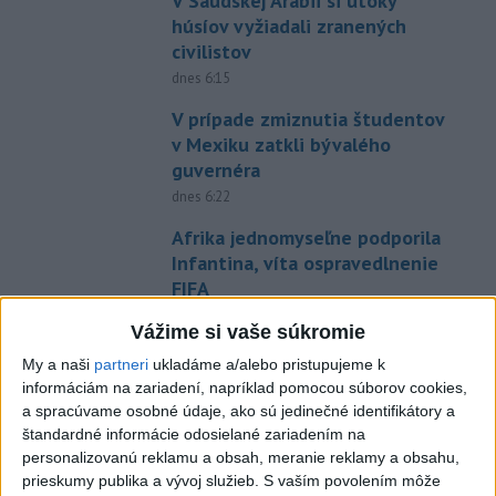
V Saudskej Arábii si útoky
húsíov vyžiadali zranených
civilistov
dnes 6:15
V prípade zmiznutia študentov
v Mexiku zatkli bývalého
guvernéra
dnes 6:22
Afrika jednomyseľne podporila
Infantina, víta ospravedlnenie
FIFA
dnes 6:18
Vážime si vaše súkromie
Machata šiesty na stovke,
My a naši
partneri
ukladáme a/alebo pristupujeme k
Gymerská postúpila do finále
informáciám na zariadení, napríklad pomocou súborov cookies,
na 400 m
a spracúvame osobné údaje, ako sú jedinečné identifikátory a
aktualizované
dnes 6:08
,
dnes 7:08
štandardné informácie odosielané zariadením na
personalizovanú reklamu a obsah, meranie reklamy a obsahu,
Práve teraz
prieskumy publika a vývoj služieb.
S vaším povolením môže