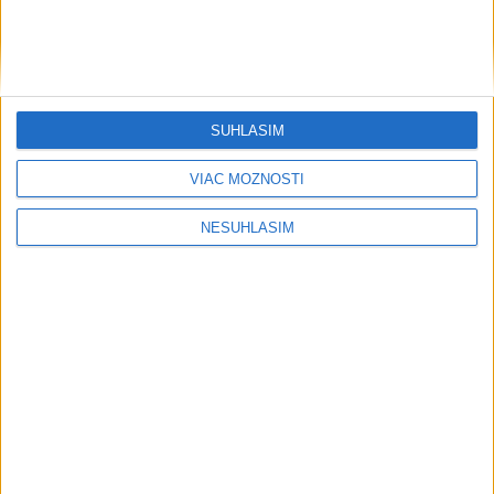
....
SÚHLASÍM
VIAC MOŽNOSTÍ
NESÚHLASÍM
....