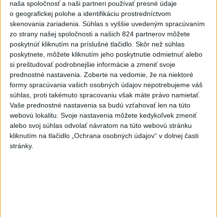
naša spoločnosť a naši partneri používať presné údaje
-
Japonsko nariadilo evakuáciu približne 260.000
07:10
o geografickej polohe a identifikáciu prostredníctvom
obyvateľov
juhozápadných častí krajiny v dôsledku tajfúnu Dolphin,
skenovania zariadenia. Súhlas s vyššie uvedeným spracúvaním
ktorý sa k tomuto regiónu pomaly približuje. Úrady zároveň v piatok
zo strany našej spoločnosti a našich 824 partnerov môžete
zrušili viac ako 500 letov.
poskytnúť kliknutím na príslušné tlačidlo. Skôr než súhlas
poskytnete, môžete kliknutím jeho poskytnutie odmietnuť alebo
Viac
si preštudovať podrobnejšie informácie a zmeniť svoje
Videá a prenosy TASR TV
prednostné nastavenia.
Zoberte na vedomie, že na niektoré
formy spracúvania vašich osobných údajov nepotrebujeme váš
Deväť Slovákov zabojuje na ME v Paríži
súhlas, proti takémuto spracovaniu však máte právo namietať.
o čo najlepšie výsledky
Vaše prednostné nastavenia sa budú vzťahovať len na túto
webovú lokalitu. Svoje nastavenia môžete kedykoľvek zmeniť
alebo svoj súhlas odvolať návratom na túto webovú stránku
Viac
kliknutím na tlačidlo „Ochrana osobných údajov“ v dolnej časti
Najčítanejšie
stránky.
6h
24h
7d
Po streľbe v škole neďaleko Bangkoku
1
hlásia niekoľko mŕtvych