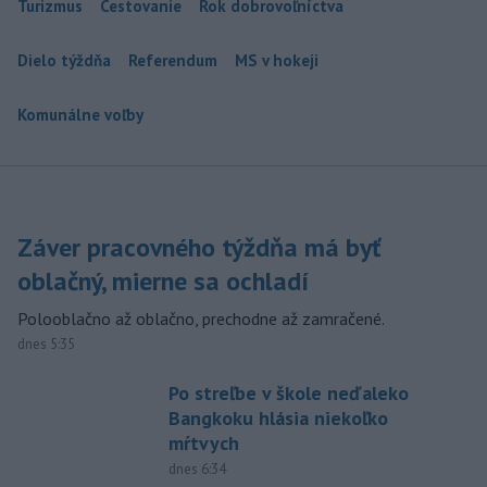
Turizmus
Cestovanie
Rok dobrovoľníctva
Dielo týždňa
Referendum
MS v hokeji
Komunálne voľby
Záver pracovného týždňa má byť
oblačný, mierne sa ochladí
Polooblačno až oblačno, prechodne až zamračené.
dnes 5:35
Po streľbe v škole neďaleko
Bangkoku hlásia niekoľko
mŕtvych
dnes 6:34