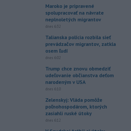
Maroko je pripravené
spolupracovať na návrate
neplnoletých migrantov
dnes 6:32
Talianska polícia rozbila sieť
prevádzačov migrantov, zatkla
osem ľudí
dnes 6:02
Trump chce znovu obmedziť
udeľovanie občianstva deťom
narodeným v USA
dnes 6:10
Zelenskyj: Vláda pomôže
poľnohospodárom, ktorých
zasiahli ruské útoky
dnes 6:12